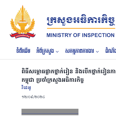
Skip
to
content
ទំព័រដើម
អំពីក្រសួង
សកម្មភាពការងារ
ដំណឹង
ពិធីសម្ពោធផ្លាកថ្នាក់រៀន និងបើកថ្នាក់រៀនភ
កម្ពុជា ប្រចាំក្រសួងអធិការកិច្ច
វីដេអូ
១២/០៩/២០២៤
Facebook
X
Email
LinkedIn