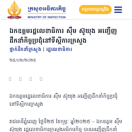
Skip
ទទួលពាក្យបណ្តឹង
to
content
ឯកឧត្តមរដ្ឋលេខាធិការ ស៊ឹម ស៊ូយុង អញ្ជើញ
ដឹកនាំកិច្ចប្រជុំនៅទីស្តីការក្រសួង
ថ្នាក់ដឹកនាំក្រសួង
|
រដ្ឋលេខាធិការ
២៥/០២/២០២៥
ឯកឧត្តមរដ្ឋលេខាធិការ ស៊ឹម ស៊ូយុង អញ្ជើញដឹកនាំកិច្ចប្រជុំ
នៅទីស្តីការក្រសួង
រាជធានីភ្នំពេញ ថ្ងៃទី២៥ ខែកុម្ភៈ ឆ្នាំ២០២៥ – ឯកឧត្តម ស៊ឹម
ស៊ូយុង រដ្ឋលេខាធិការក្រសួងអធិការកិច្ច បានអញ្ជើញដឹកនាំ