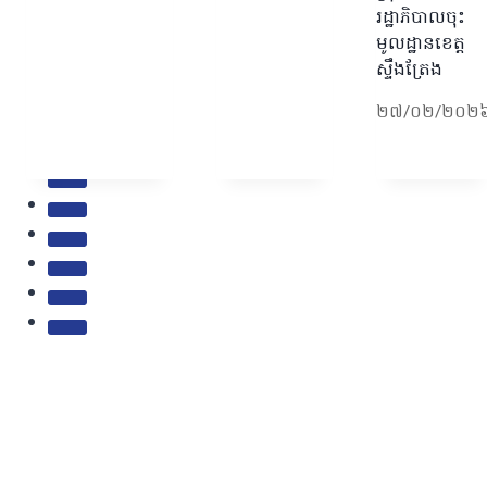
រដ្ឋាភិបាលចុះ
មូលដ្ឋានខេត្ត
ស្ទឹងត្រែង
២៧/០២/២០២