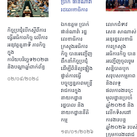
លោកជំទាវ
ឯកឧត្តម ប្រាក់
កិច្ចប្រជុំបេីកស្តីពីការ
សេន សាណាស់
ផាន់ណារ៉ា រដ្ឋ
ធ្វេីអធិការកិច្ច​ ​លេីការ
អនុរដ្ឋលេខាធិ
លេខាធិការ
អនុវត្តតួនាទី​ ភារកិច្ច​
ការក្រសួង
ក្រសួងអធិការ
ក្នុង
អធិការកិច្ច បាន
កិច្ច បានអញ្ជើញ
ការិយបរិច្ឆេទ២០២៣​
អញ្ជើញចូលរួម
ដឹកនាំកិច្ចប្រជុំ
និងបណ្តាឆ្នាំពាក់ព័ន្ធ
សន្និបាតបូក
ដើម្បីពិនិត្យផ្ទៀង
សរុបសកម្មភាព
ផ្ទាត់ការធ្វើ
០២/០៨/២០២៤
និងលទ្ធ
បច្ចុប្បន្នភាពមន្ត្រី
ផលការងារចុះ
រាជការក្នុង
មូលដ្ឋានប្រចាំ
នាយកដ្ឋាន
ឆ្នាំ២០២៥ និង
រដ្ឋបាល និង
លើកទិសដៅ
នាយកដ្ឋាននីតិ
ការងារបន្ត
កម្ម
ឆ្នាំ២០២៦ របស
១៣/០១/២០២៦
ក្រុមការងាររាជ