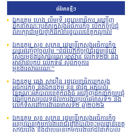
ព័ត៌មានថ្មីៗ
ឯកឧត្តម ហេង លឹមទ្រី រដ្ឋលេខាធិការ អញ្ជើញ
ដឹកនាំគណៈប្រតិភូក្រសួងអធិការកិច្ច បើកកិច្ចប្រជុំ
ពិភាក្សាជាមួយថ្នាក់ដឹកនាំរដ្ឋបាលខេត្តកណ្តាល
ឯកឧត្តម សុខ សូកេន រដ្ឋមន្រ្តីក្រសួងអធិការកិច្ច
បានអញ្ជើញចូលរួម “ពិធីបើកកិច្ចប្រជុំរដ្ឋមន្ត្រីលើ
វិស័យមុខងារសាធារណៈអាស៊ាន លើកទី២៣ និង
អាស៊ានបូកបី លើកទី៨ ស្តីពីកិច្ចការ
មុខងារសាធារណៈ”
ឯកឧត្តម ឆេង សារឿន រដ្ឋលេខាធិការក្រសួង
អធិការកិច្ច និងឯកឧត្តម នួន ផារ័ត្ន អភិបាល
នៃគណៈអភិបាលខេត្តកំពង់ធំ អញ្ជើញដឹកនាំកិច្ចប្រជុំ
ដើម្បីបូកសរុបលទ្ធផលការងារប្រចាំឆមាសទី១ និង
លើកទិសដៅការងារឆមាសទី២ ឆ្នាំ២០២៦
ឯកឧត្តម សុខ សូកេន រដ្ឋមន្រ្តីក្រសួងអធិការកិច្ច
អនុប្រធានក្រុមការងាររាជរដ្ឋាភិបាលចុះមូលដ្ឋានខេត្ត
ស្វាយរៀង និងជាប្រធានក្រុមការងាររាជរដ្ឋាភិបាល