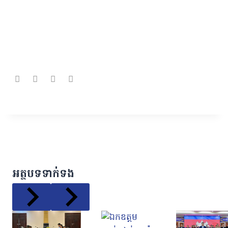
អត្ថបទទាក់ទង