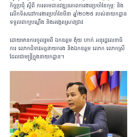
កិច្ចប្រជុំ ស្តីពី ការតាមដានវឌ្ឍនភាពការងារប្រចាំខែកុម្ភៈ និង
លើកទិសដៅការងារប្រចាំខែមីនា ឆ្នាំ២០២៥ របស់នាយកដ្ឋាន
ទទួលពាក្យបណ្តឹង និងអង្កេតស្រាវជ្រាវ
ដោយមានការចូលរួមពី ឯកឧត្តម ង៉ុយ ហាក់ អនុរដ្ឋលេខាធិ
ការ លោកជំទាវអគ្គនាយករង និងឯកឧត្តម លោក លោកស្រី
ដែលជាមន្រ្តីក្នុងនាយកដ្ឋាន។