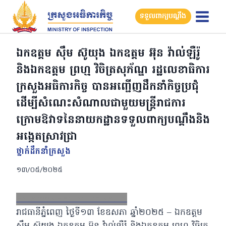
Skip
ទទួលពាក្យបណ្តឹង
to
content
ឯកឧត្តម ស៊ឹម ស៊ូយុង ឯកឧត្តម អ៊ុន វ៉ាល់ឡឺរ៉ូ
និងឯកឧត្តម ព្រហ្ម វិចិត្រសុភ័ណ្ឌ រដ្ឋលេខាធិការ
ក្រសួងអធិការកិច្ច បានអញ្ជើញដឹកនាំកិច្ចប្រជុំ
ដើម្បីសំណេះសំណាលជាមួយមន្ត្រីរាជការ
ក្រោមឱវាទនៃនាយកដ្ឋានទទួលពាក្យបណ្តឹងនិង
អង្កេតស្រាវជ្រា
ថ្នាក់ដឹកនាំក្រសួង
១៣/០៥/២០២៥
Facebook
X
Email
LinkedIn
រាជធានីភ្នំពេញ ថ្ងៃទី១៣ ខែឧសភា ឆ្នាំ២០២៥ – ឯកឧត្តម