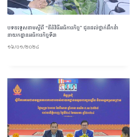
បទឧទ្ទេសនាមស្ដីពី “នីតិវិធីអធិការកិច្ច” ជូនដល់ថ្នាក់ដឹកនំា
នាយកដ្ឋានអធិការកិច្ចទី៣
១៦/០១/២០២៤