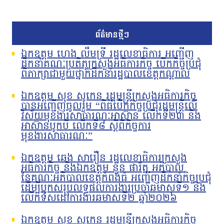
ព័ត៌មានថ្មីៗ
ឯកឧត្តម ហេង លឹមទ្រី រដ្ឋលេខាធិការ អញ្ជើញ
ដឹកនាំគណៈប្រតិភូក្រសួងអធិការកិច្ច បើកកិច្ចប្រជុំ
ពិភាក្សាជាមួយថ្នាក់ដឹកនាំរដ្ឋបាលខេត្តកណ្តាល
ឯកឧត្តម សុខ សូកេន រដ្ឋមន្រ្តីក្រសួងអធិការកិច្ច
បានអញ្ជើញចូលរួម “ពិធីបើកកិច្ចប្រជុំរដ្ឋមន្ត្រីលើ
វិស័យមុខងារសាធារណៈអាស៊ាន លើកទី២៣ និង
អាស៊ានបូកបី លើកទី៨ ស្តីពីកិច្ចការ
មុខងារសាធារណៈ”
ឯកឧត្តម ឆេង សារឿន រដ្ឋលេខាធិការក្រសួង
អធិការកិច្ច និងឯកឧត្តម នួន ផារ័ត្ន អភិបាល
នៃគណៈអភិបាលខេត្តកំពង់ធំ អញ្ជើញដឹកនាំកិច្ចប្រជុំ
ដើម្បីបូកសរុបលទ្ធផលការងារប្រចាំឆមាសទី១ និង
លើកទិសដៅការងារឆមាសទី២ ឆ្នាំ២០២៦
ឯកឧត្តម សុខ សូកេន រដ្ឋមន្រ្តីក្រសួងអធិការកិច្ច