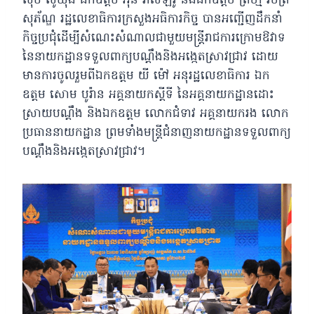
ស៊ឹម ស៊ូយុង ឯកឧត្តម អ៊ុន វ៉ាល់ឡឺរ៉ូ និងឯកឧត្តម ព្រហ្ម វិចិត្រ
សុភ័ណ្ឌ រដ្ឋលេខាធិការក្រសួងអធិការកិច្ច បានអញ្ជើញដឹកនាំ
កិច្ចប្រជុំដើម្បីសំណេះសំណាលជាមួយមន្ត្រីរាជការក្រោមឱវាទ
នៃនាយកដ្ឋានទទួលពាក្យបណ្តឹងនិងអង្កេតស្រាវជ្រាវ ដោយ
មានការចូលរួមពីឯកឧត្តម យី ម៉ៅ អនុរដ្ឋលេខាធិការ ឯក
ឧត្តម សោម បូរ៉ាន អគ្គនាយកស្តីទី នៃអគ្គនាយកដ្ឋានដោះ
ស្រាយបណ្តឹង និងឯកឧត្តម លោកជំទាវ អគ្គនាយករង លោក
ប្រធាននាយកដ្ឋាន ព្រមទាំងមន្រ្តីជំនាញនាយកដ្ឋានទទួលពាក្យ
បណ្តឹងនិងអង្កេតស្រាវជ្រាវ។