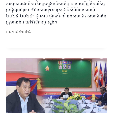
សកម្មភាពជនពិការ នៃក្រសួងអធិការកិច្ច បានអញ្ជើញដឹកនាំកិច្ច
ប្រជុំផ្សព្វផ្សាយ “ផែនការយុទ្ធសាស្ត្រជាតិស្តីពីពិការភាពឆ្នាំ
២០២៤-២០២៨” ជូនដល់ ថ្នាក់ដឹកនាំ និងសមាជិក សមាជិកានៃ
ក្រុមការងារ នៅទីស្តីការក្រសួង។
០៨/០៤/២០២៦