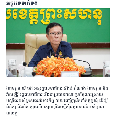
អត្ថបទទាក់ទង
ឯកឧត្តម យី ម៉ៅ អនុរដ្ឋលេខាធិការ និងជាតំណាង ឯកឧត្តម អ៊ុន
វ៉ាល់ឡឺរ៉ូ រដ្ឋលេខាធិការ និងជាប្រធានគណៈប្រតិភូដោះស្រាយ
បណ្តឹងរបស់ក្រសួងអធិការកិច្ច បានអញ្ជើញដឹកនាំកិច្ចប្រជុំ ដើម្បី
ពិនិត្យ និងពិភាក្សាលើពាក្យបណ្ដឹងស្នើសុំអន្ដរាគមន៍របស់ប្រជា
ពលរដ្ឋ