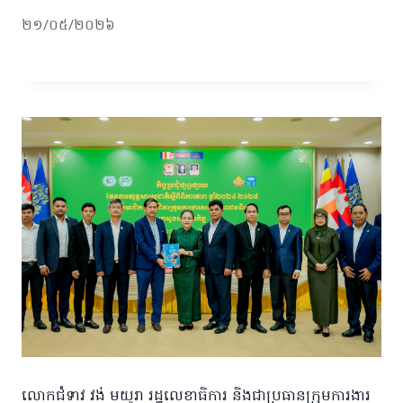
២១/០៥/២០២៦
លោកជំទាវ វង់ មយូរា រដ្ឋលេខាធិការ និងជាប្រធានក្រុមការងារ