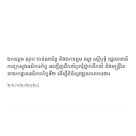
ឯកឧត្តម ណុប ចាន់ណារិន្ទ និងឯកឧត្តម ឈួរ រស្មីឫទ្ធិ រដ្ឋលេខាធិ
ការក្រសួងអធិការកិច្ច អញ្ជើញដឹកនាំប្រជុំថ្នាក់ដឹកនាំ និងមន្ត្រីនៃ
នាយកដ្ឋានអធិការកិច្ចទី២ ដើម្បីពិនិត្យវឌ្ឍនភាពការងារ
២១/១២/២០២៤