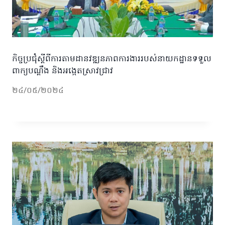
កិច្ចប្រជុំស្តីពីការតាមដានវឌ្ឍនភាពការងាររបស់នាយកដ្ឋានទទួល
ពាក្យបណ្តឹង និងអង្កេតស្រាវជ្រាវ
២៤/០៥/២០២៤