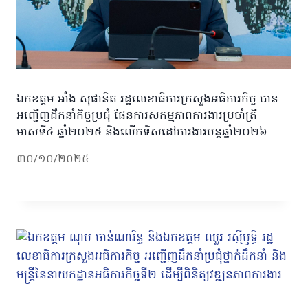
ឯកឧត្តម អាំង សុផានិត រដ្ឋលេខាធិការក្រសួងអធិការកិច្ច បាន
អញ្ជើញដឹកនាំកិច្ចប្រជុំ ផែនការសកម្មភាពការងារប្រចាំត្រី
មាសទី៤ ឆ្នាំ២០២៥ និងលើកទិសដៅការងារបន្តឆ្នាំ២០២៦
៣០/១០/២០២៥