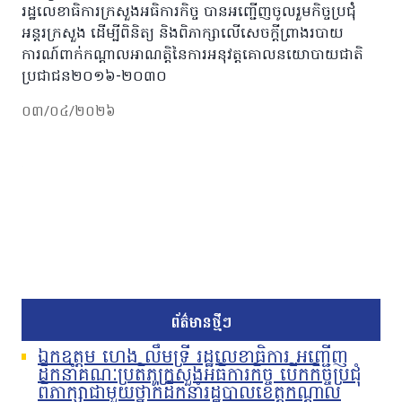
រដ្ឋលេខាធិការក្រសួងអធិការកិច្ច បានអញ្ជើញចូលរួមកិច្ចប្រជុំ
អន្តរក្រសួង ដើម្បីពិនិត្យ និងពិភាក្សាលើសេចក្តីព្រាងរបាយ
ការណ៍ពាក់កណ្ដាលអាណត្តិនៃការអនុវត្តគោលនយោបាយជាតិ
ប្រជាជន២០១៦-២០៣០
០៣/០៤/២០២៦
ព័ត៌មានថ្មីៗ
ឯកឧត្តម ហេង លឹមទ្រី រដ្ឋលេខាធិការ អញ្ជើញ
ដឹកនាំគណៈប្រតិភូក្រសួងអធិការកិច្ច បើកកិច្ចប្រជុំ
ពិភាក្សាជាមួយថ្នាក់ដឹកនាំរដ្ឋបាលខេត្តកណ្តាល