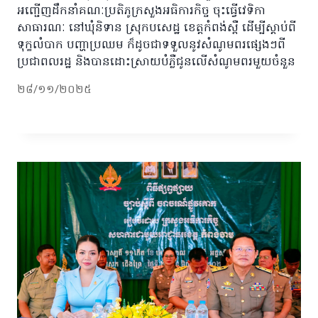
អញ្ជើញដឹកនាំគណៈប្រតិភូក្រសួងអធិការកិច្ច ចុះធ្វើវេទិកា
សាធារណៈ នៅឃុំនិទាន ស្រុកបសេដ្ឋ ខេត្តកំពង់ស្ពឺ ដើម្បីស្តាប់ពី
ទុក្ខលំបាក បញ្ហាប្រឈម ក៏ដូចជាទទួលនូវសំណូមពរផ្សេងៗពី
ប្រជាពលរដ្ឋ និងបានដោះស្រាយបំភ្លឺជូនលេីសំណូមពរមួយចំនួន
២៨/១១/២០២៥