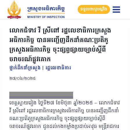
Skip
ទទួលពាក្យបណ្តឹង
to
content
លោកជំទាវ វី ស្រីពៅ រដ្ឋលេខាធិការក្រសួង
អធិការកិច្ច បានអញ្ជើញដឹកនាំគណៈប្រតិភូ
ក្រសួងអធិការកិច្ច ចុះផ្សព្វផ្សាយច្បាប់ស្តីពី
ចរាចរណ៍ផ្លូវគោក
ថ្នាក់ដឹកនាំក្រសួង
|
រដ្ឋលេខាធិការ
២៧/០៦/២០២៥
Facebook
X
Email
LinkedIn
ខេត្តស្វាយរៀង ថ្ងៃទី២៧ ខែមិថុនា ឆ្នាំ២០២៥ – លោកជំទាវ
វី ស្រីពៅ រដ្ឋលេខាធិការក្រសួងអធិការកិច្ច បានអញ្ជើញដឹកនាំ
គណៈប្រតិភូក្រសួងអធិការកិច្ច ចុះផ្សព្វផ្សាយច្បាប់ស្តីពី
ចរាចរណ៍ផ្លូវគោក ជូនដល់កងកម្លាំងប្រដាប់អាវុធ មន្រ្តីរាជការ