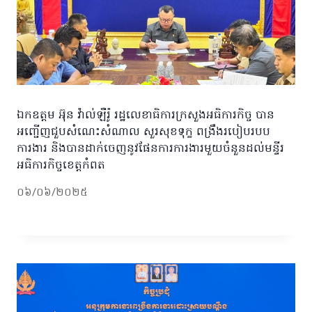
ឯកឧត្តម អ៊ុន វ៉ាល់ឡឺរ៉ូ រដ្ឋលេខាធិការក្រសួងអធិការកិច្ច បាន
អញ្ជើញជួបសំណេះសំណាល សួរសុខទុក្ខ ពង្រឹងរបៀបរបប
ការងារ និងបានដាក់ចេញនូវផែនការការងារមួយចំនួនដល់មន្ទីរ
អធិការកិច្ចខេត្តកំពត
០៦/០៦/២០២៥