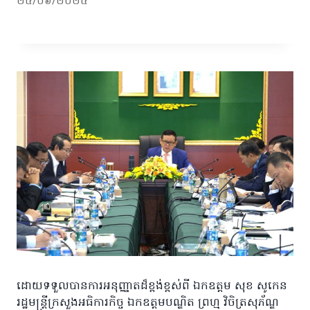
២៤/០៦/២០២៥
ដោយទទួលបានការអនុញ្ញាតដ៏ខ្ពង់ខ្ពស់ពី ឯកឧត្តម សុខ សូកេន
រដ្ឋមន្រ្តីក្រសួងអធិការកិច្ច ឯកឧត្តមបណ្ឌិត ព្រហ្ម វិចិត្រសុភ័ណ្ឌ