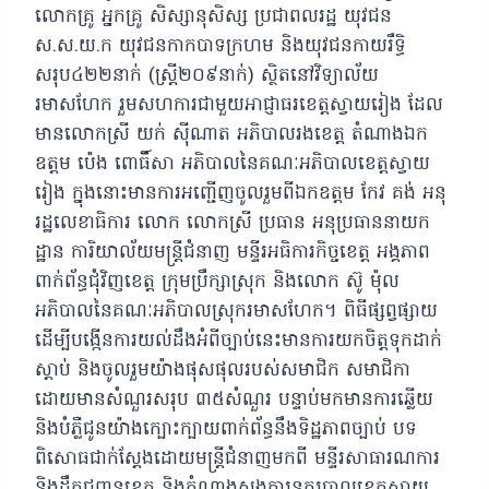
លោកគ្រូ អ្នកគ្រូ សិស្សានុសិស្ស ប្រជាពលរដ្ឋ យុវជន
ស.ស.យ.ក យុវជនកាកបាទក្រហម និងយុវជនកាយរឹទ្ធិ
សរុប៤២២នាក់ (ស្ដ្រី២០៩នាក់) ស្ថិតនៅវិទ្យាល័យ
រមាសហែក រួមសហការជាមួយអាជ្ញាធរខេត្តស្វាយរៀង ដែល
មានលោកស្រី យក់ សុីណាត អភិបាលរងខេត្ត តំណាងឯក
ឧត្តម ប៉េង ពោធិ៍សា អភិបាលនៃគណៈអភិបាលខេត្តស្វាយ
រៀង ក្នុងនោះមានការអញ្ជើញចូលរួមពីឯកឧត្តម កែវ គង់ អនុ
រដ្ឋលេខាធិការ លោក លោកស្រី ប្រធាន អនុប្រធាននាយក
ដ្ឋាន ការិយាល័យមន្ត្រីជំនាញ មន្ទីរអធិការកិច្ចខេត្ត អង្គភាព
ពាក់ព័ន្ធជុំវិញខេត្ត ក្រុមប្រឹក្សាស្រុក និងលោក ស៊ូ ម៉ុល
អភិបាលនៃគណៈអភិបាលស្រុករមាសហែក។ ពិធីផ្សព្វផ្សាយ
ដើម្បីបង្កើនការយល់ដឹងអំពីច្បាប់នេះមានការយកចិត្តទុកដាក់
ស្តាប់ និងចូលរួមយ៉ាងផុសផុលរបស់សមាជិក សមាជិកា
ដោយមានសំណួរសរុប ៣៥សំណួរ បន្ទាប់មកមានការឆ្លើយ
និងបំភ្លឺជូនយ៉ាងក្បោះក្បាយពាក់ព័ន្ធនឹងទិដ្ឋភាពច្បាប់ បទ
ពិសោធជាក់ស្តែងដោយមន្រ្តីជំនាញមកពី មន្ទីរសាធារណការ
និងដឹកជញ្ជូនខេត្ត និងតំណាងស្នងការនគរបាលខេត្តស្វាយ