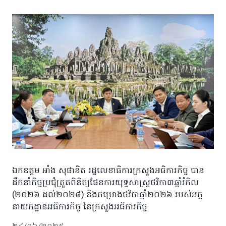
ឯកឧត្តម អាំង សុផានិត រដ្ឋលេខាធិការក្រសួងអធិការកិច្ច បាន
ដឹកនាំកិច្ចប្រជុំត្រួតពិនិត្យផែនការយុទ្ធសាស្រ្តថវិកា៣ឆ្នាំរំកិល
(២០២៦ ដល់២០២៨) និងគម្រោងថវិកាឆ្នាំ២០២៦ របស់អគ្គ
នាយកដ្ឋានអធិការកិច្ច នៃក្រសួងអធិការកិច្ច