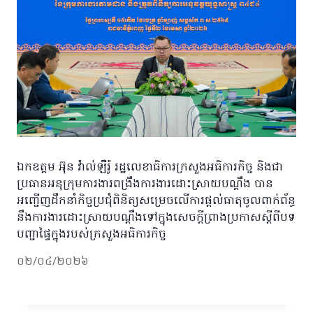
ឯកឧត្តម អ៊ុន វ៉ាល់ឡឺរ៉ូ រដ្ឋលេខាធិការក្រសួងអធិការកិច្ច និងជា
ប្រធានអនុក្រុមការងារពង្រឹងការងារដោះស្រាយបណ្តឹង បាន
អញ្ជើញដឹកនាំកិច្ចប្រជុំពិនិត្យសម្រេចលើការផ្តល់ធាតុចូលពាក់ព័ន្ធ
នឹងការងារដោះស្រាយបណ្តឹងទៅក្នុងសេចក្តីព្រាងប្រកាសស្តីពីបទ
បញ្ជាផ្ទៃក្នុងរបស់ក្រសួងអធិការកិច្ច
០២/០៤/២០២៦