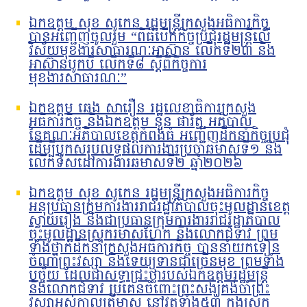
ឯកឧត្តម សុខ សូកេន រដ្ឋមន្រ្តីក្រសួងអធិការកិច្ច
បានអញ្ជើញចូលរួម “ពិធីបើកកិច្ចប្រជុំរដ្ឋមន្ត្រីលើ
វិស័យមុខងារសាធារណៈអាស៊ាន លើកទី២៣ និង
អាស៊ានបូកបី លើកទី៨ ស្តីពីកិច្ចការ
មុខងារសាធារណៈ”
ឯកឧត្តម ឆេង សារឿន រដ្ឋលេខាធិការក្រសួង
អធិការកិច្ច និងឯកឧត្តម នួន ផារ័ត្ន អភិបាល
នៃគណៈអភិបាលខេត្តកំពង់ធំ អញ្ជើញដឹកនាំកិច្ចប្រជុំ
ដើម្បីបូកសរុបលទ្ធផលការងារប្រចាំឆមាសទី១ និង
លើកទិសដៅការងារឆមាសទី២ ឆ្នាំ២០២៦
ឯកឧត្តម សុខ សូកេន រដ្ឋមន្រ្តីក្រសួងអធិការកិច្ច
អនុប្រធានក្រុមការងាររាជរដ្ឋាភិបាលចុះមូលដ្ឋានខេត្ត
ស្វាយរៀង និងជាប្រធានក្រុមការងាររាជរដ្ឋាភិបាល
ចុះមូលដ្ឋានស្រុករមាសហែក និងលោកជំទាវ ព្រម
ទាំងថ្នាក់ដឹកនាំក្រសួងអធិការកិច្ច បាននាំយកទៀន
ចំណាំព្រះវស្សា និងទេយ្យទានជាច្រើនមុខ ព្រមទាំង
បច្ច័យ ដែលជាសទ្ធាជ្រះថ្លារបស់ឯកឧត្តមរដ្ឋមន្រ្តី
និងលោកជំទាវ ប្រគេនចំពោះព្រះសង្ឃគង់ចាំព្រះ
វស្សាអស់កាលត្រីមាស នៅវត្តទាំង៥៣ ក្នុងស្រុក