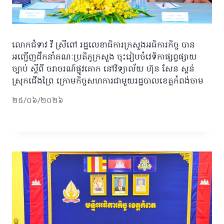
លោកជំទាវ វី ស្រីពៅ រដ្ឋលេខាធិការក្រសួងអធិការកិច្ច បាន
អញ្ជើញដឹកនាំគណៈប្រតិភូក្រសួង ចុះរៀបចំវេទិកាផ្សព្វផ្សាយ
ច្បាប់ ស្តីពី ចរាចរណ៍ផ្លូវគោក នៅវិទ្យាល័យ ហ៊ុន សែន ស្គន់
ស្រុកជើងព្រៃ ក្រោមកិច្ចសហការជាមួយរដ្ឋបាលខេត្តកំពង់ចាម
២៥/០៦/២០២៦