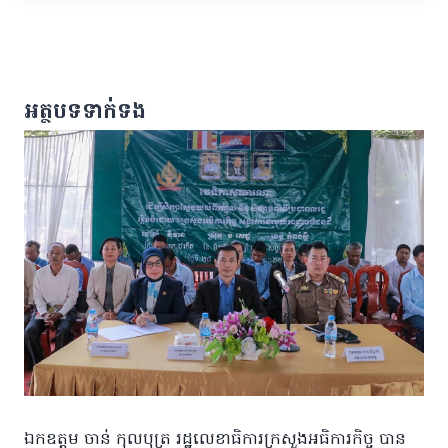
អត្ថបទទាក់ទង
ឯកឧត្តម ចាន់ កុលបុត្រ រដ្ឋលេខាធិការក្រសួងអធិការកិច្ច បាន