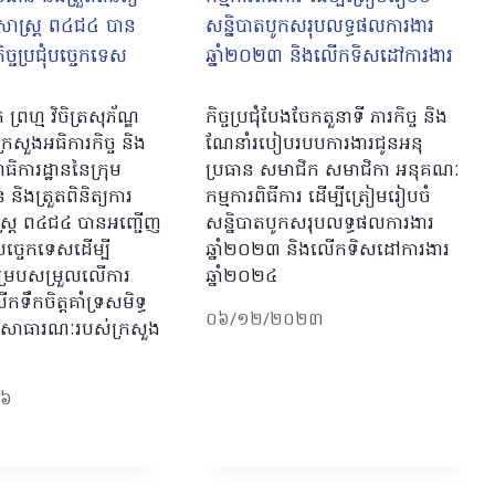
ព្រហ្ម វិចិត្រសុភ័ណ្ឌ
កិច្ចប្រជុំបែងចែកតួនាទី ភារកិច្ច និង
្រសួងអធិការកិច្ច និង
ណែនាំរបៀបរបបការងារជូនអនុ
ិការដ្ឋាននៃក្រុម
ប្រធាន សមាជិក សមាជិកា អនុគណៈ
និងត្រួតពិនិត្យការ
កម្មការពិធីការ ដើម្បីត្រៀមរៀបចំ
ាស្រ្ត ព៤ជ៤ បានអញ្ជើញ
សន្និបាតបូកសរុបលទ្ធផលការងារ
ុំបច្ចេកទេសដើម្បី
ឆ្នាំ២០២៣ និងលើកទិសដៅការងារ
សម្របសម្រួលលើការ
ឆ្នាំ២០២៤
លើកទឹកចិត្តគាំទ្រសមិទ្ធ
០៦/១២/២០២៣
ឋបាលសាធារណៈរបស់ក្រសួង
២៦