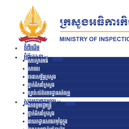
Skip
to
content
ទំព័រដើម
អំពីក្រសួង
សារស្វាគមន៍
សាវតារ
រចនាសម្ព័ន្ធក្រសួង​
ថ្នាក់ដឹកនាំក្រសួង
ច្បាប់/លិខិតបទដ្ឋានគតិយុត្ត
សកម្មភាពការងារ
ឯកឧត្ដមរដ្ឋមន្ត្រី
ថ្នាក់ដឹកនាំក្រសួង
នាយកដ្ឋានសវនកម្មផ្ទៃក្នុង