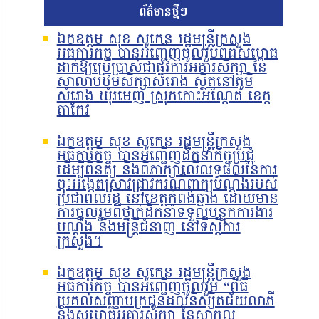
ព័ត៌មានថ្មីៗ
ឯកឧត្តម សុខ សូកេន រដ្ឋមន្រ្តីក្រសួង
អធិការកិច្ច បានអញ្ជើញចូលរួមពិធីសម្ពោធ
ដាក់ឱ្យប្រើប្រាស់ជាផ្លូវការអគារសិក្សា នៃ
សាលាបឋមសិក្សាសំរោង ស្ថិតនៅភូមិ
សំរោង ឃុំរមេញ ស្រុកកោះអណ្ដែត ខេត្ត
តាកែវ
ឯកឧត្តម សុខ សូកេន រដ្ឋមន្រ្តីក្រសួង
អធិការកិច្ច បានអញ្ជើញដឹកនាំកិច្ចប្រជុំ
ដើម្បីពិនិត្យ និងពិភាក្សាលើលទ្ធផលនៃការ
ចុះអង្កេតស្រាវជ្រាវករណីពាក្យបណ្ដឹងរបស់
ប្រជាពលរដ្ឋ នៅខេត្តកំពង់ឆ្នាំង ដោយមាន
ការចូលរួមពីថ្នាក់ដឹកនាំទទួលបន្ទុកការងារ
បណ្ដឹង និងមន្រ្តីជំនាញ នៅទីស្ដីការ
ក្រសួង។
ឯកឧត្តម សុខ សូកេន រដ្ឋមន្រ្តីក្រសួង
អធិការកិច្ច បានអញ្ជើញចូលរួម “ពិធី
ប្រគល់សញ្ញាបត្រជូនដល់និស្សិតជ័យលាភី
និងសម្ពោធអគារសិក្សា នៃសាកល