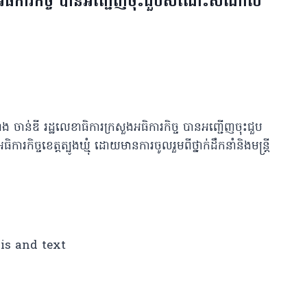
ួងអធិការកិច្ច បានអញ្ជើញចុះជួបសំណេះសំណាល
 ហេង ចាន់ឌី រដ្ឋលេខាធិការក្រសួងអធិការកិច្ច បានអញ្ជើញចុះជួប
រកិច្ចខេត្តត្បូងឃ្មុំ​ ដោយមានការចូលរួមពីថ្នាក់ដឹកនាំនិងមន្រ្តី