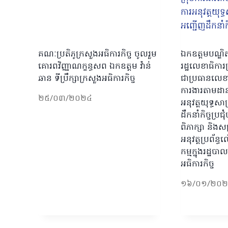
គណៈប្រតិភូក្រសួងអធិការកិច្ច​ ចូលរួម
ឯកឧត្តមបណ្ឌិត 
គោរពវិញ្ញាណក្ខន្ធសព​ ឯកឧត្តម​ វ៉ាន់​
រដ្ឋលេខាធិការក
ឆាន​ ទីប្រឹក្សា​ក្រសួង​អធិការកិច្ច​
ជាប្រធានលេខាធ
ការងារតាមដាន 
២៥/០៣/២០២៤
អនុវត្តយុទ្ធស
ដឹកនាំកិច្ចប្រជ
ពិភាក្សា និង
អនុវត្តប្រព័ន្ធ
កម្មក្នុងរដ្
អធិការកិច្ច
១៦/០១/២០