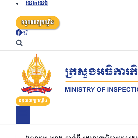
ទំនាក់ទំនង
ទទួលពាក្យបណ្តឹង
ទទួលពាក្យបណ្តឹង