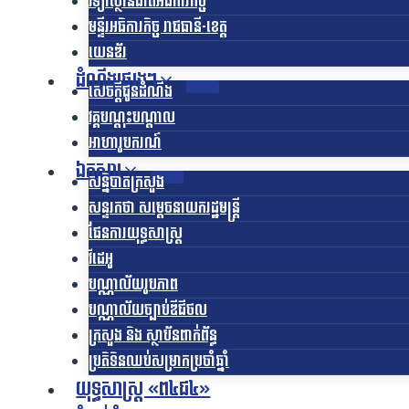
វិទ្យាស្ថានជាតិអធិការកិច្ច
មន្ទីរអធិការកិច្ច រាជធានី-ខេត្ត
យេនឌ័រ
ដំណឹងផ្សេងៗ
សេចក្តីជូនដំណឹង
វគ្គបណ្តុះបណ្តាល
អាហារូបករណ៍
ឯកសារ
សន្និបាតក្រសួង
សន្ទរកថា សម្តេចនាយករដ្ឋមន្ត្រី
ផែនការយុទ្ធសាស្រ្ត
វីដេអូ
បណ្ណាល័យរូបភាព
បណ្ណាល័យច្បាប់ឌីជីថល
ក្រសួង និង ស្ថាប័នពាក់ព័ន្ធ
ប្រតិទិនឈប់សម្រាកប្រចាំឆ្នាំ
យុទ្ធសាស្ត្រ «ព៤ជ៤»