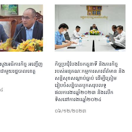
សួងអធិការកិច្ច អញ្ជើញ
កិច្ចប្រជុំបែងចែកតួនាទី និងភារកិច្ច
ជុំជាមួយរដ្ឋបាលខេត្ត
របស់អនុគណៈកម្មការសារព័ត៌មាន និង
សន្តិសុខសណ្តាប់ធ្នាប់ ដើម្បីត្រៀម
រៀបចំសន្និបាតបូកសរុបលទ្ធ
២៤
ផលការងារឆ្នាំ២០២៣ និងលើក
ទិសដៅការងារឆ្នាំ២០២៤
០៦/១២/២០២៣