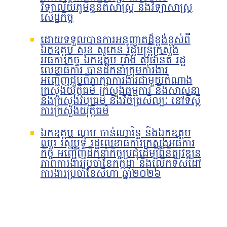
វិទ្យាល័យភូមិន្ទនីតិសាស្ត្រ និងវិទ្យាសាស្ត្រ
សេដ្ឋកិច្ច
ដោយទទួលបានការអនុញ្ញាតដ៏ខ្ពង់ខ្ពស់ពី
ឯកឧត្តម សុខ សូកេន រដ្ឋមន្ត្រីក្រសួង
អធិការកិច្ច ឯកឧត្តម អាំង សុផានិត រដ្ឋ
លេខាធិការ បានដឹកនាំក្រុមការងារ
អញ្ជើញជួបពិភាក្សាការងារជាមួយតំណាង
ក្រសួងយុត្តិធម៌ ក្រសួងធម្មការ និងសាសនា
និងក្រសួងវប្បធម៌ និងវិចិត្រសិល្បៈ នៅទីស្តី
ការក្រសួងយុត្តិធម៌
ឯកឧត្តម ណុប ចាន់ណារិន្ទ និងឯកឧត្តម
ឈួរ រស្មីឬទ្ធិ រដ្ឋលេខាធិការក្រសួងអធិការ
កិច្ច អញ្ជើញដឹកនាំកិច្ចប្រជុំដើម្បីពិនិត្យវឌ្ឍន
ភាពការងារប្រចាំខែកក្កដា និងលើកទិសដៅ
ការងារប្រចាំខែសីហា ឆ្នាំ២០២៦