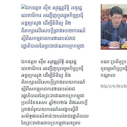
ឯកឧត្តម ស៊ឹម សុវណ្ណរិទ្ធិ អនុរដ្ឋ
គណៈប្រតិភូក្រ
លេខាធិការ អញ្ជើញចូលរួមកិច្ចប្រជុំ
ចូលរួមកិច្ចប្រ
អន្តរក្រសួង ដើម្បីពិនិត្យ និង
កណ្តាល
ពិភាក្សាលើសេចក្ដីព្រាងរបាយការណ៍
២៦/០១/២០
ស្ដីពីសកម្មភាពការងាររបស់រាជ
រដ្ឋាភិបាលនៃព្រះរាជាណាចក្រកម្ពុជា
ប្រចាំខែឧសភា ឆ្នាំ២០២៦ និងសេចក្ដី
ព្រាងគំរូរបាយការណ៍សង្ខេបស្ដីពី
សមិទ្ធផលសំខាន់ៗរបស់រាជរដ្ឋាភិបាល
នៃព្រះរាជាណាចក្រកម្ពុជាសម្រេច