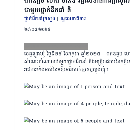
ឯកឧត្តម ហេង ចាន់ឌី រដ្ឋលេខាធិការក្រស
ជាមួយថ្នាក់ដឹកនាំ និ
ថ្នាក់ដឹកនាំក្រសួង
|
រដ្ឋលេខាធិការ
២៩/០៧/២០២៥
Facebook
X
Email
LinkedIn
ខេត្តត្បូងឃ្មុំ​ ថ្ងៃទី២៩ ខែកក្កដា ឆ្នាំ២០២៥ – ឯកឧត្តម
សំណេះសំណាលជាមួយថ្នាក់ដឹកនាំ និងមន្រ្តីរាជការនៃមន្ទីរអធិកា
រាជការទាំងអស់នៃមន្ទីរអធិការកិច្ចខេត្តត្បូងឃ្មុំ។