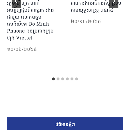
រដ្ឋមន្រ្តី ហួត ហាក់
ភាពការងារអធិការកិច្ច ស្រប
អញ្ជើញជួបពិភាក្សាការងារ
តាមយុទ្ធសាស្រ្ត ព៤ជ៤
ជាមួយ លោកឧត្តម
២០/១០/២០២៥
សេនីយ៍ទោ Do Minh
Phuong អនុប្រធានក្រុម
ហ៊ុន Viettel
១០/០៦/២០២៤
ព័ត៌មានថ្មីៗ