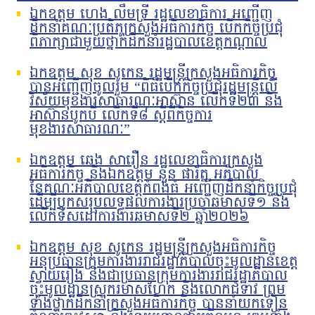
ឯកឧត្តម ហេង លឹមទ្រី រដ្ឋលេខាធិការ អញ្ជើញ
ដឹកនាំគណៈប្រតិភូក្រសួងអធិការកិច្ច បើកកិច្ចប្រជុំ
ពិភាក្សាជាមួយថ្នាក់ដឹកនាំរដ្ឋបាលខេត្តកណ្តាល
ឯកឧត្តម សុខ សូកេន រដ្ឋមន្រ្តីក្រសួងអធិការកិច្ច
បានអញ្ជើញចូលរួម “ពិធីបើកកិច្ចប្រជុំរដ្ឋមន្ត្រីលើ
វិស័យមុខងារសាធារណៈអាស៊ាន លើកទី២៣ និង
អាស៊ានបូកបី លើកទី៨ ស្តីពីកិច្ចការ
មុខងារសាធារណៈ”
ឯកឧត្តម ឆេង សារឿន រដ្ឋលេខាធិការក្រសួង
អធិការកិច្ច និងឯកឧត្តម នួន ផារ័ត្ន អភិបាល
នៃគណៈអភិបាលខេត្តកំពង់ធំ អញ្ជើញដឹកនាំកិច្ចប្រជុំ
ដើម្បីបូកសរុបលទ្ធផលការងារប្រចាំឆមាសទី១ និង
លើកទិសដៅការងារឆមាសទី២ ឆ្នាំ២០២៦
ឯកឧត្តម សុខ សូកេន រដ្ឋមន្រ្តីក្រសួងអធិការកិច្ច
អនុប្រធានក្រុមការងាររាជរដ្ឋាភិបាលចុះមូលដ្ឋានខេត្ត
ស្វាយរៀង និងជាប្រធានក្រុមការងាររាជរដ្ឋាភិបាល
ចុះមូលដ្ឋានស្រុករមាសហែក និងលោកជំទាវ ព្រម
ទាំងថ្នាក់ដឹកនាំក្រសួងអធិការកិច្ច បាននាំយកទៀន