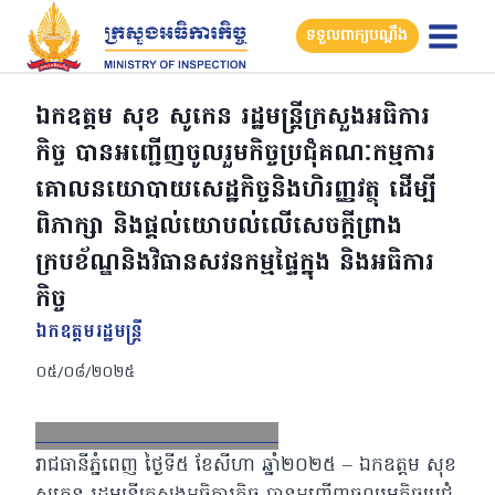
Skip
ទទួលពាក្យបណ្តឹង
to
content
ឯកឧត្តម សុខ សូកេន រដ្ឋមន្រ្តីក្រសួងអធិការ
កិច្ច បានអញ្ជើញចូលរួមកិច្ចប្រជុំគណៈកម្មការ
គោលនយោបាយសេដ្ឋកិច្ចនិងហិរញ្ញវត្ថុ ដើម្បី
ពិភាក្សា និងផ្តល់យោបល់លើសេចក្តីព្រាង
ក្របខ័ណ្ឌនិងវិធានសវនកម្មផ្ទៃក្នុង និងអធិការ
កិច្ច
ឯកឧត្ដមរដ្ឋមន្ត្រី
០៥/០៨/២០២៥
Facebook
X
Email
LinkedIn
រាជធានីភ្នំពេញ ថ្ងៃទី៥ ខែសីហា ឆ្នាំ២០២៥ – ឯកឧត្តម សុខ