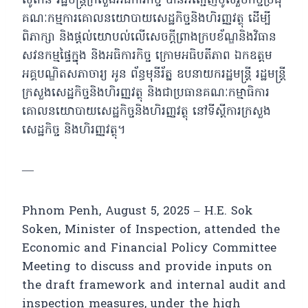
សូកេន រដ្ឋមន្រ្តីក្រសួងអធិការកិច្ច បានអញ្ជើញចូលរួមកិច្ចប្រជុំ
គណៈកម្មការគោលនយោបាយសេដ្ឋកិច្ចនិងហិរញ្ញវត្ថុ
ដើម្បី
ពិភាក្សា និងផ្តល់យោបល់លើសេចក្តីព្រាងក្របខ័ណ្ឌនិងវិធាន
សវនកម្មផ្ទៃក្នុង និងអធិការកិច្ច ក្រោមអធិបតីភាព ឯកឧត្តម
អគ្គបណ្ឌិតសភាចារ្យ អូន ព័ន្ធមុនីរ័ត្ន ឧបនាយករដ្ឋមន្ត្រី រដ្ឋមន្ត្រី
ក្រសួងសេដ្ឋកិច្ចនិងហិរញ្ញវត្ថុ និងជាប្រធានគណៈកម្មាធិការ
គោលនយោបាយសេដ្ឋកិច្ចនិងហិរញ្ញវត្ថុ នៅទីស្ដីការក្រសួង
សេដ្ឋកិច្ច និងហិរញ្ញវត្ថុ។
—
Phnom Penh, August 5, 2025 – H.E. Sok
Soken, Minister of Inspection, attended the
Economic and Financial Policy Committee
Meeting to discuss and provide inputs on
the draft framework and internal audit and
inspection measures, under the high