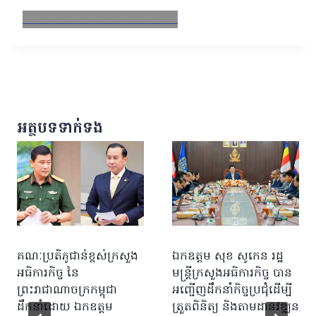
Facebook
X
Email
LinkedIn
អត្ថបទទាក់ទង
គណៈប្រតិភូជាន់ខ្ពស់ក្រសួង
ឯកឧត្តម សុខ សូកេន រដ្ឋ
អធិការកិច្ច នៃ
មន្ត្រីក្រសួងអធិការកិច្ច បាន
ព្រះរាជាណាចក្រកម្ពុជា
អញ្ជើញដឹកនាំកិច្ចប្រជុំដើម្បី
ដឹកនាំដោយ ឯកឧត្តម
ត្រួតពិនិត្យ និងតាមដានវឌ្ឍន