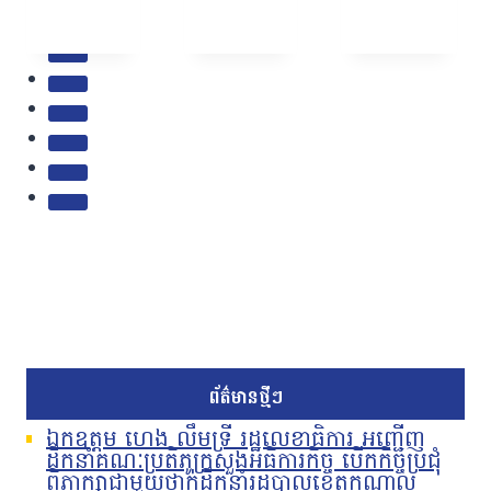
ព័ត៌មានថ្មីៗ
ឯកឧត្តម ហេង លឹមទ្រី រដ្ឋលេខាធិការ អញ្ជើញ
ដឹកនាំគណៈប្រតិភូក្រសួងអធិការកិច្ច បើកកិច្ចប្រជុំ
ពិភាក្សាជាមួយថ្នាក់ដឹកនាំរដ្ឋបាលខេត្តកណ្តាល