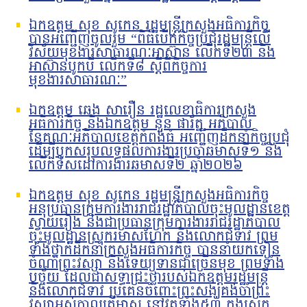
ឯកឧត្តម សុខ សូកេន រដ្ឋមន្រ្តីក្រសួងអធិការកិច្ច
បានអញ្ជើញចូលរួម “ពិធីបើកកិច្ចប្រជុំរដ្ឋមន្ត្រីលើ
វិស័យមុខងារសាធារណៈអាស៊ាន លើកទី២៣ និង
អាស៊ានបូកបី លើកទី៨ ស្តីពីកិច្ចការ
មុខងារសាធារណៈ”
ឯកឧត្តម ឆេង សារឿន រដ្ឋលេខាធិការក្រសួង
អធិការកិច្ច និងឯកឧត្តម នួន ផារ័ត្ន អភិបាល
នៃគណៈអភិបាលខេត្តកំពង់ធំ អញ្ជើញដឹកនាំកិច្ចប្រជុំ
ដើម្បីបូកសរុបលទ្ធផលការងារប្រចាំឆមាសទី១ និង
លើកទិសដៅការងារឆមាសទី២ ឆ្នាំ២០២៦
ឯកឧត្តម សុខ សូកេន រដ្ឋមន្រ្តីក្រសួងអធិការកិច្ច
អនុប្រធានក្រុមការងាររាជរដ្ឋាភិបាលចុះមូលដ្ឋានខេត្ត
ស្វាយរៀង និងជាប្រធានក្រុមការងាររាជរដ្ឋាភិបាល
ចុះមូលដ្ឋានស្រុករមាសហែក និងលោកជំទាវ ព្រម
ទាំងថ្នាក់ដឹកនាំក្រសួងអធិការកិច្ច បាននាំយកទៀន
ចំណាំព្រះវស្សា និងទេយ្យទានជាច្រើនមុខ ព្រមទាំង
បច្ច័យ ដែលជាសទ្ធាជ្រះថ្លារបស់ឯកឧត្តមរដ្ឋមន្រ្តី
និងលោកជំទាវ ប្រគេនចំពោះព្រះសង្ឃគង់ចាំព្រះ
វស្សាអស់កាលត្រីមាស នៅវត្តទាំង៥៣ ក្នុងស្រុក