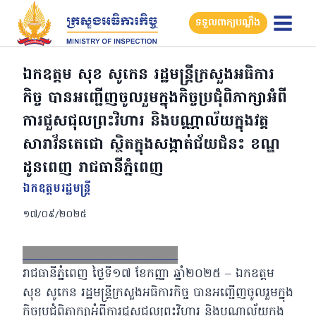
Skip
ទទួលពាក្យបណ្តឹង
to
content
ឯកឧត្តម សុខ សូកេន រដ្ឋមន្រ្តីក្រសួងអធិការ
កិច្ច បានអញ្ជើញចូលរួមក្នុងកិច្ចប្រជុំពិភាក្សាអំពី
ការជួសជុលព្រះវិហារ និងបណ្ណាល័យក្នុងវត្ត
សារាវ័នតេជោ ស្ថិតក្នុងសង្កាត់ជ័យជំនះ ខណ្ឌ
ដូនពេញ រាជធានីភ្នំពេញ
ឯកឧត្ដមរដ្ឋមន្ត្រី
១៧/០៩/២០២៥
Facebook
X
Email
LinkedIn
រាជធានីភ្នំពេញ ថ្ងៃទី១៧ ខែកញ្ញា ឆ្នាំ២០២៥ – ឯកឧត្តម
សុខ សូកេន រដ្ឋមន្រ្តីក្រសួងអធិការកិច្ច បានអញ្ជើញចូលរួមក្នុង
កិច្ចប្រជុំពិភាក្សាអំពីការជួសជុលព្រះវិហារ
និងបណ្ណាល័យក្នុង