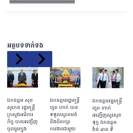
អត្ថបទទាក់ទង
ឯកឧត្តមរដ្ឋមន្រ្តី
ឯកឧត្តម សុខ
ឯកឧត្តមរដ្ឋមន្ត្រី
ហួត ហាក់ បាន
សូកេន រដ្ឋមន្រ្តី
ហួត ហាក់
ទទួលស្វាគមន៍
ក្រសួងអធិការ
អញ្ជើញសួរសុខ
និងពិភាក្សា
កិច្ច បានអញ្ជើញ
ទុក្ខ ឯកឧត្តម
ការងារជាមួយ
ចូលរួមក្នុង
វ៉ាន់ ឆាន ទី