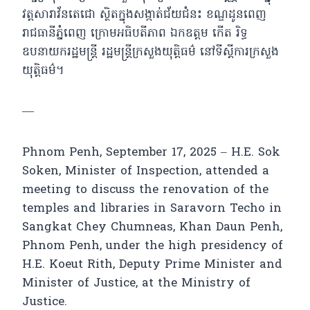
វត្តសារាវ័នតេជោ ស្ថិតក្នុងសង្កាត់ជ័យជំនះ ខណ្ឌដូនពេញ
រាជធានីភ្នំពេញ ក្រោមអធិបតីភាព ឯកឧត្តម កើត រិទ្ធ
ឧបនាយករដ្ឋមន្ត្រី រដ្ឋមន្ត្រីក្រសួងយុត្តិធម៌ នៅទីស្ដីការក្រសួង
យុត្តិធម៌។
—
Phnom Penh, September 17, 2025 – H.E. Sok
Soken, Minister of Inspection, attended a
meeting to discuss the renovation of the
temples and libraries in Saravorn Techo in
Sangkat Chey Chumneas, Khan Daun Penh,
Phnom Penh, under the high presidency of
H.E. Koeut Rith, Deputy Prime Minister and
Minister of Justice, at the Ministry of
Justice.