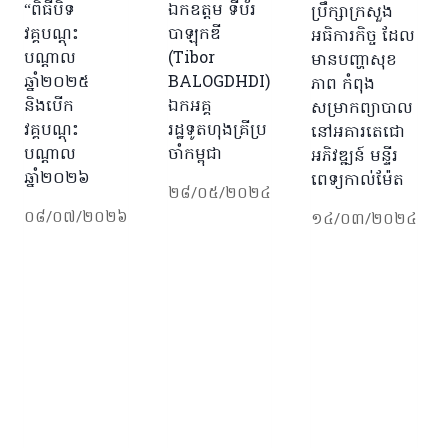
ឯកឧត្តម ទីប័រ
“ពិធីបិទ
ប្រឹក្សាក្រសួង
បាឡុកឌី
វគ្គបណ្តុះ
អធិការកិច្ច ដែល
(Tibor
បណ្តាល
មានបញ្ហាសុខ
BALOGDHDI)
ឆ្នាំ២០២៥
ភាព កំពុង
ឯកអគ្គ
និងបើក
សម្រាកព្យាបាល
រដ្ឋទូតហុងគ្រីប្រ
វគ្គបណ្តុះ
នៅអគារតេជោ
ចាំកម្ពុជា
បណ្តាល
អភិវឌ្ឍន៍ មន្ទីរ
ឆ្នាំ២០២៦
ពេទ្យកាល់ម៉ែត
២៨/០៥/២០២៤
០៨/០៧/២០២៦
១៤/០៣/២០២៤