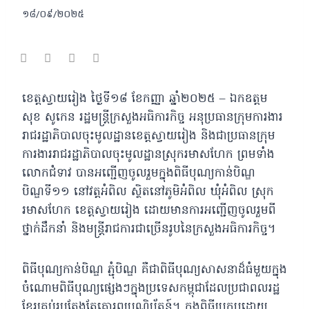
១៨/០៩/២០២៥
ខេត្តស្វាយរៀង ថ្ងៃទី១៨ ខែកញ្ញា ឆ្នាំ២០២៥ – ឯកឧត្តម
សុខ សូកេន រដ្ឋមន្រ្តីក្រសួងអធិការកិច្ច អនុប្រធានក្រុមការងារ
រាជរដ្ឋាភិបាលចុះមូលដ្ឋានខេត្តស្វាយរៀង
និងជាប្រធានក្រុម
ការងាររាជរដ្ឋាភិបាលចុះមូលដ្ឋានស្រុករមាសហែក ព្រមទាំង
លោកជំទាវ បានអញ្ជើញចូលរួមក្នុងពិធីបុណ្យកាន់បិណ្ឌ
បិណ្ឌទី១១ នៅវត្តអំពិល ស្ថិតនៅភូមិអំពិល ឃុំអំពិល ស្រុក
រមាសហែក ខេត្តស្វាយរៀង ដោយមានការអញ្ជើញចូលរួមពី
ថ្នាក់ដឹកនាំ និងមន្ត្រីរាជការជាច្រើនរូបនៃក្រសួងអធិការកិច្ច។
ពិធីបុណ្យកាន់បិណ្ឌ ភ្ជុំបិណ្ឌ គឺជាពិធីបុណ្យសាសនាដ៏ធំមួយក្នុង
ចំណោមពិធីបុណ្យផ្សេងៗក្នុងប្រទេសកម្ពុជាដែលប្រជាពលរដ្ឋ
ខ្មែរគ្រប់រូបតែងតែគោរពប្រណិប័តន៍។ ក្នុងពិធីប្រកបដោយ