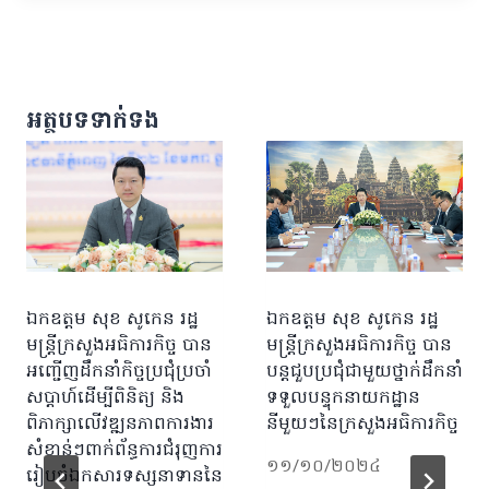
អត្ថបទទាក់ទង
ឯកឧត្តម សុខ សូកេន រដ្ឋ
ឯកឧត្តម សុខ សូកេន រដ្ឋ
មន្ត្រីក្រសួងអធិការកិច្ច បាន
មន្ត្រីក្រសួងអធិការកិច្ច បាន
អញ្ជើញដឹកនាំកិច្ចប្រជុំប្រចាំ
បន្តជួបប្រជុំជាមួយថ្នាក់ដឹកនាំ
សប្តាហ៍ដើម្បីពិនិត្យ និង
ទទួលបន្ទុកនាយកដ្ឋាន
ពិភាក្សាលើវឌ្ឍនភាពការងារ
នីមួយៗនៃក្រសួងអធិការកិច្ច
សំខាន់ៗពាក់ព័ន្ធការជំរុញការ
១១/១០/២០២៤
រៀបចំឯកសារទស្សនាទាននៃ