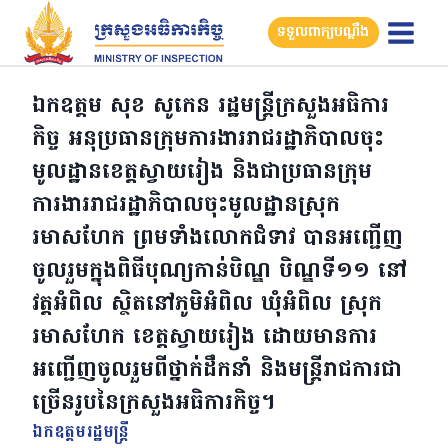
Skip
ទទួលពាក្យបណ្តឹង
to
content
ឯកឧត្តម សុខ សូកេន រដ្ឋមន្រ្តីក្រសួងអធិការ
កិច្ច អនុប្រធានក្រុមការងាររាជរដ្ឋាភិបាលចុះ
មូលដ្ឋានខេត្តស្វាយរៀង និងជាប្រធានក្រុម
ការងាររាជរដ្ឋាភិបាលចុះមូលដ្ឋានស្រុក
រមាសហែក ព្រមទាំងលោកជំទាវ បានអញ្ជើញ
ចូលរួមក្នុងពិធីបុណ្យកាន់បិណ្ឌ បិណ្ឌទី១១ នៅ
វត្តអំពិល ស្ថិតនៅភូមិអំពិល ឃុំអំពិល ស្រុក
រមាសហែក ខេត្តស្វាយរៀង ដោយមានការ
អញ្ជើញចូលរួមពីថ្នាក់ដឹកនាំ និងមន្ត្រីរាជការជា
ច្រើនរូបនៃក្រសួងអធិការកិច្ច។
ឯកឧត្ដមរដ្ឋមន្ត្រី