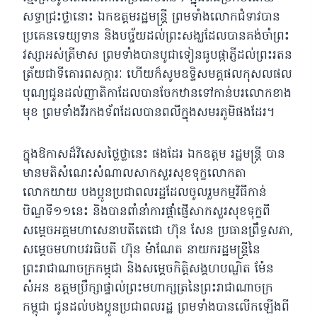
សទ្ធាជ្រះថ្លានោះ ឯកឧត្តមរដ្ឋមន្ត្រី ព្រមទាំងលោកជំទាវបាន
ប្រគេនទេយ្យទាន និងបច្ច័យដល់ព្រះសង្ឃដែលបានគង់ចាំព្រះ
វស្សាអស់ត្រីមាស ព្រមទាំងបានបូជាទៀនធូបផ្កាភ្ញីដល់ព្រះរតន
ត្រ័យជាទីគោរពសក្ការៈ ហើយក៏សូមឧទ្ទិសមគ្គផលកុសលផល
បុណ្យជូនដល់ញាតិកាដែលបានចែកឋានទៅកាន់បរលោកខាង
មុខ ព្រមទាំងវីរកងទ័ពដែលបានពលីក្នុងសមរភូមិផងដែរ។
ក្នុងឱកាសដ៏វិសេសថ្លៃថ្លានេះ ផងដែរ ឯកឧត្ដម រដ្ឋមន្ត្រី បាន
មានមតិសំណេះសំណាលសាកសួរសុខទុក្ខលោកតា
លោកយាយ បងប្អូនប្រជាពលរដ្ឋដែលចូលរួមកម្មវិធីកាន់
បិណ្ឌទី១១នេះ និងបានពាំនាំការផ្ដាំផ្ញេីសាកសួរសុខទុក្ខពី
សម្ដេចអគ្គមហាសេនាបតីតេជោ ហ៊ុន សែន ប្រធានព្រឹទ្ធសភា,
សម្ដេចមហាបវរធិបតី ហ៊ុន ម៉ាណែត នាយករដ្ឋមន្ត្រីនៃ
ព្រះរាជាណាចក្រកម្ពុជា និងសម្តេចកិត្តិសង្គហបណ្ឌិត ម៉ែន
សំអន ឧត្តមប្រឹក្សាផ្ទាល់ព្រះមហាក្សត្រនៃព្រះរាជាណាចក្រ
កម្ពុជា ជូនដល់បងប្អូនប្រជាពលរដ្ឋ ព្រមទាំងបានលេីកឡេីងពី