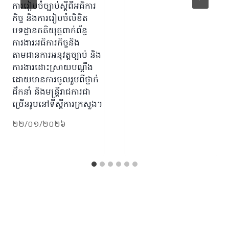
ការរៀបចំច្បាប់ស្តីពីអធិការ
កិច្ច និងការរៀបចំលិខិត
បទដ្ឋានគតិយុត្តពាក់ព័ន្ធ
ការងារអធិការកិច្ចនិង
តាមដានការអនុវត្តច្បាប់ និង
ការងារដោះស្រាយបណ្តឹង
ដោយមានការចូលរួមពីថ្នាក់
ដឹកនាំ និងមន្រ្តីរាជការជា
ច្រើនរូបនៅទីស្ដីការក្រសួង។
២២/០១/២០២៦