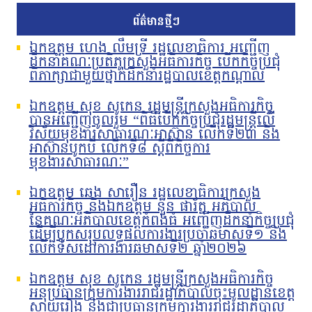
ព័ត៌មានថ្មីៗ
ឯកឧត្តម ហេង លឹមទ្រី រដ្ឋលេខាធិការ អញ្ជើញ
ដឹកនាំគណៈប្រតិភូក្រសួងអធិការកិច្ច បើកកិច្ចប្រជុំ
ពិភាក្សាជាមួយថ្នាក់ដឹកនាំរដ្ឋបាលខេត្តកណ្តាល
ឯកឧត្តម សុខ សូកេន រដ្ឋមន្រ្តីក្រសួងអធិការកិច្ច
បានអញ្ជើញចូលរួម “ពិធីបើកកិច្ចប្រជុំរដ្ឋមន្ត្រីលើ
វិស័យមុខងារសាធារណៈអាស៊ាន លើកទី២៣ និង
អាស៊ានបូកបី លើកទី៨ ស្តីពីកិច្ចការ
មុខងារសាធារណៈ”
ឯកឧត្តម ឆេង សារឿន រដ្ឋលេខាធិការក្រសួង
អធិការកិច្ច និងឯកឧត្តម នួន ផារ័ត្ន អភិបាល
នៃគណៈអភិបាលខេត្តកំពង់ធំ អញ្ជើញដឹកនាំកិច្ចប្រជុំ
ដើម្បីបូកសរុបលទ្ធផលការងារប្រចាំឆមាសទី១ និង
លើកទិសដៅការងារឆមាសទី២ ឆ្នាំ២០២៦
ឯកឧត្តម សុខ សូកេន រដ្ឋមន្រ្តីក្រសួងអធិការកិច្ច
អនុប្រធានក្រុមការងាររាជរដ្ឋាភិបាលចុះមូលដ្ឋានខេត្ត
ស្វាយរៀង និងជាប្រធានក្រុមការងាររាជរដ្ឋាភិបាល