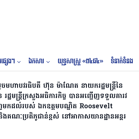
ផ្សេងៗ
ឯកសារ
យុទ្ធសាស្ត្រ «ព៤ជ៤»
ទំនាក់ទំនង
េចមហាបវរធិបតី ហ៊ុន ម៉ាណែត នាយករដ្ឋមន្រ្តីនៃ
រដ្ឋមន្រ្តីក្រសួងអធិការកិច្ច បានអញ្ជើញទទួលគារវ
្ជើញមកដល់របស់ ឯកឧត្តមបណ្ឌិត Roosevelt
ក និងគណៈប្រតិភូជាន់ខ្ពស់ នៅអាកាសយានដ្ឋានអន្តរ