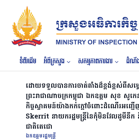
Skip
to
content
ទំព័រដើម
អំពីក្រសួង
សកម្មភាពការងារ
ដំណឹង
ដោយទទួលបានការចាត់តាំងដ៏ខ្ពង់ខ្ពស់ពីសម្ត
ព្រះរាជាណាចក្រកម្ពុជា ឯកឧត្តម សុខ សូកេន 
កិច្ចស្វាគមន៍យ៉ាងកក់ក្ដៅចំពោះដំណើរអញ
Skerrit នាយករដ្ឋមន្ត្រីនៃកុំមិនវែលដូមីនី
ជាតិតេជោ
ឯកឧត្ដមរដ្ឋមន្ត្រី