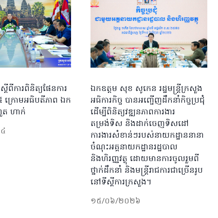
ៀតស្តីពីការពិនិត្យផែនការ
ឯកឧត្តម សុខ សូកេន រដ្ឋមន្រ្តីក្រសួង
២៥ ក្រោមអធិបតីភាព ឯក
អធិការកិច្ច បានអញ្ជើញដឹកនាំកិច្ចប្រជុំ
ី ហួត ហាក់
ដើម្បីពិនិត្យវឌ្ឍនភាពការងារ
តម្រង់ទិស និងដាក់ចេញទិសដៅ
២៤
ការងារសំខាន់ៗរបស់នាយកដ្ឋាននានា
ចំណុះអគ្គនាយកដ្ឋានរដ្ឋបាល
និងហិរញ្ញវត្ថុ ដោយមានការចូលរួមពី
ថ្នាក់ដឹកនាំ និងមន្ត្រីរាជការជាច្រើនរូប
នៅទីស្ដីការក្រសួង។
១៥/០៦/២០២៦