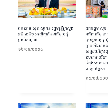
ឯកឧត្តម សុខ សូកេន រដ្ឋមន្រ្តីក្រសួង
ឯកឧត្តម សុខ សូ
អធិការកិច្ច អញ្ជើញដឹកនាំកិច្ចប្រជុំ
អធិការកិច្ច ប
ប្រចាំសប្ដាហ៍
ក្រសួងបន្តចុះ
ព្រមទាំងបា
១៦/០៩/២០២៥
សម្ភារៈបរិក្ខារ
ឧបភោគបរិភោ
កំពុងសម្រាកព្
ពេទ្យបង្អែក។
១២/០៨/២០