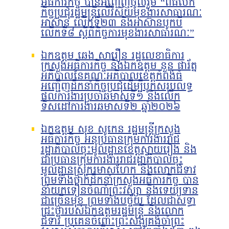
អធិការកិច្ច បានអញ្ជើញចូលរួម “ពិធីបើក
កិច្ចប្រជុំរដ្ឋមន្ត្រីលើវិស័យមុខងារសាធារណៈ
អាស៊ាន លើកទី២៣ និងអាស៊ានបូកបី
លើកទី៨ ស្តីពីកិច្ចការមុខងារសាធារណៈ”
ឯកឧត្តម ឆេង សារឿន រដ្ឋលេខាធិការ
ក្រសួងអធិការកិច្ច និងឯកឧត្តម នួន ផារ័ត្ន
អភិបាលនៃគណៈអភិបាលខេត្តកំពង់ធំ
អញ្ជើញដឹកនាំកិច្ចប្រជុំដើម្បីបូកសរុបលទ្ធ
ផលការងារប្រចាំឆមាសទី១ និងលើក
ទិសដៅការងារឆមាសទី២ ឆ្នាំ២០២៦
ឯកឧត្តម សុខ សូកេន រដ្ឋមន្រ្តីក្រសួង
អធិការកិច្ច អនុប្រធានក្រុមការងាររាជ
រដ្ឋាភិបាលចុះមូលដ្ឋានខេត្តស្វាយរៀង និង
ជាប្រធានក្រុមការងាររាជរដ្ឋាភិបាលចុះ
មូលដ្ឋានស្រុករមាសហែក និងលោកជំទាវ
ព្រមទាំងថ្នាក់ដឹកនាំក្រសួងអធិការកិច្ច បាន
នាំយកទៀនចំណាំព្រះវស្សា និងទេយ្យទាន
ជាច្រើនមុខ ព្រមទាំងបច្ច័យ ដែលជាសទ្ធា
ជ្រះថ្លារបស់ឯកឧត្តមរដ្ឋមន្រ្តី និងលោក
ជំទាវ ប្រគេនចំពោះព្រះសង្ឃគង់ចាំព្រះ