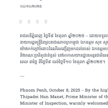
០៤/១០/២០២៥
រាជធានីភ្នំពេញ ថ្ងៃទី៨ ខែតុលា ឆ្នាំ២០២៥ – ដោយទទួលប
នាយករដ្ឋមន្រ្តីនៃព្រះរាជាណាចក្រកម្ពុជា ឯកឧត្តម សុខ 
យ៉ាងកក់ក្ដៅចំពោះដំណើរអញ្ជើញមកដល់របស់ ឯកឧត្តមបណ្ឌ
និងគណៈប្រតិភូជាន់ខ្ពស់ នៅអាកាសយានដ្ឋានអន្តរជាតិតេជ
ពេល ៣ថ្ងៃ ពីថ្ងៃទី៨ ដល់ថ្ងៃទី១០ ខែតុលា ឆ្នាំ២០២៥។
—
Phnom Penh, October 8, 2025 – By the h
Thipadei Hun Manet, Prime Minister of t
Minister of Inspection, warmly welcomed H