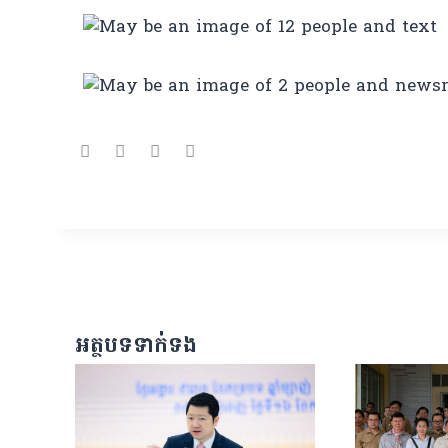
អត្ថបទទាក់ទង