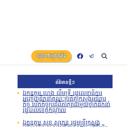
ទទួលពាក្យបណ្តឹង
ព័ត៌មានថ្មីៗ
ឯកឧត្តម ហេង លឹមទ្រី រដ្ឋលេខាធិការ
អញ្ជើញដឹកនាំគណៈប្រតិភូក្រសួងអធិការ
កិច្ច បើកកិច្ចប្រជុំពិភាក្សាជាមួយថ្នាក់ដឹកនាំ
រដ្ឋបាលខេត្តកណ្តាល
ឯកឧត្តម សុខ សូកេន រដ្ឋមន្រ្តីក្រសួង