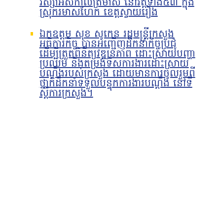
វស្សាអស់កាលត្រីមាស នៅវត្តទាំង៥៣ ក្នុង
ស្រុករមាសហែក ខេត្តស្វាយរៀង
ឯកឧត្តម សុខ សូកេន រដ្ឋមន្រ្តីក្រសួង
អធិការកិច្ច បានអញ្ជើញដឹកនាំកិច្ចប្រជុំ
ដើម្បីត្រួតពិនិត្យវឌ្ឍនភាព ដោះស្រាយបញ្ហា
ប្រឈម និងតម្រង់ទិសការងារដោះស្រាយ
បណ្តឹងរបស់ក្រសួង ដោយមានការចូលរួមពី
ថ្នាក់ដឹកនាំទទួលបន្ទុកការងារបណ្ដឹង នៅទី
ស្ដីការក្រសួង។