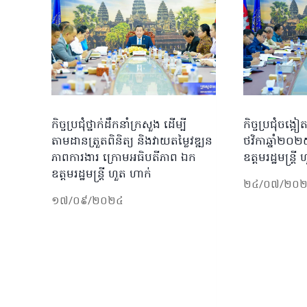
កិច្ចប្រជុំថ្នាក់ដឹកនាំក្រសួង ដើម្បី
កិច្ចប្រជុំចង្អ
តាមដានត្រួតពិនិត្យ និងវាយតម្លៃវឌ្ឍន
ថវិកាឆ្នាំ២០
ភាពការងារ ក្រោមអធិបតីភាព ឯក
ឧត្តមរដ្ឋមន្ត្រ
ឧត្តមរដ្ឋមន្ត្រី ហួត ហាក់
២៤/០៧/២០
១៧/០៩/២០២៤