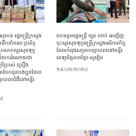
កេន រដ្ឋមន្រ្តីក្រសួង
ឯកឧត្តមរដ្ឋមន្ត្រី ហួត ហាក់ អញ្ជើញ
ានដឹកនាំគណៈប្រតិភូ
ចុះសួរសុខទុក្ខមន្ត្រីក្រសួងអធិការកិច្ច
ជួបសាកសួរសុខទុក្ខ
ដែលកំពុងសម្រាកព្យាបាលនៅមន្ទីរ
ននាំយកអំណោយជា
ពេទ្យមិត្តភាពខ្មែរ-សូវៀត
ប្រើប្រាស់ គ្រឿង
២៩/០២/២០២៤
គចែកជូនបងប្អូនដែល
យាបាលជំងឺនៅមន្ទីរ
២៥