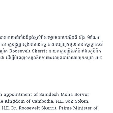
ានការចាត់តាំងដ៏ខ្ពង់ខ្ពស់ពីសម្តេចមហាបវរធិបតី ហ៊ុន ម៉ាណែត
សូកេន
រដ្ឋមន្រ្តីក្រសួងអធិការកិច្ច បានអញ្ជើញទទួលគារវកិច្ចស្វាគមន៍
ិត Roosevelt Skerrit នាយករដ្ឋមន្ត្រីនៃកុំមិនវែលដូមីនីក
ោ ដើម្បីបំពេញទស្សនកិច្ចការងារនៅព្រះរាជាណាចក្រកម្ពុជា រយៈ
igh appointment of Samdech Moha Borvor
he Kingdom of Cambodia, H.E. Sok Soken,
.E. Dr. Roosevelt Skerrit, Prime Minister of