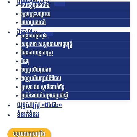
ដំណឹងផ្សេងៗ
សេចក្តីជូនដំណឹង
វគ្គបណ្តុះបណ្តាល
អាហារូបករណ៍
ឯកសារ
សន្និបាតក្រសួង
សន្ទរកថា សម្តេចនាយករដ្ឋមន្ត្រី
ផែនការយុទ្ធសាស្រ្ត
វីដេអូ
បណ្ណាល័យរូបភាព
បណ្ណាល័យច្បាប់ឌីជីថល
ក្រសួង និង ស្ថាប័នពាក់ព័ន្ធ
ប្រតិទិនឈប់សម្រាកប្រចាំឆ្នាំ
យុទ្ធសាស្ត្រ «ព៤ជ៤»
ទំនាក់ទំនង
ទទួលពាក្យបណ្តឹង