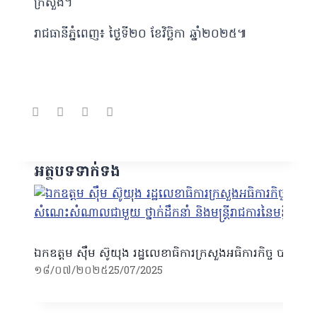
ក្រសួង។
រាជធានីភ្នំពេញ៖ ថ្ងៃទី២០ ខែវិច្ឆិកា ឆ្នាំ២០២៥៕
អត្ថបទទាក់ទង
ឯកឧត្តម ស៊ឹម ស៊ូយុង រដ្ឋលេខាធិការក្រសួងអធិការកិច្ច បានអញ្ជ
១៨/០៧/២០២៥
25/07/2025