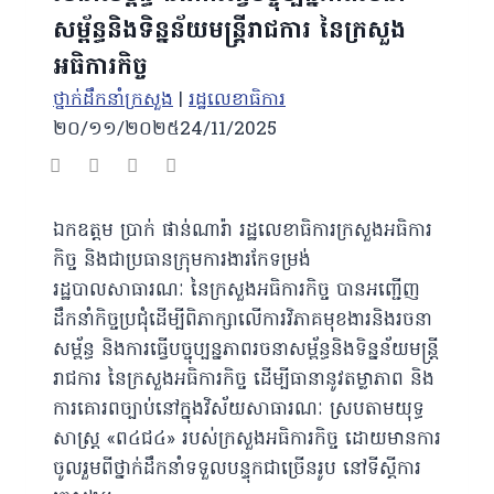
សម្ព័ន្ធនិងទិន្នន័យមន្រ្តីរាជការ នៃក្រសួង
អធិការកិច្ច
ថ្នាក់ដឹកនាំក្រសួង
|
រដ្ឋលេខាធិការ
២០/១១/២០២៥
24/11/2025
ឯកឧត្តម ប្រាក់ ផាន់ណារ៉ា រដ្ឋលេខាធិការក្រសួងអធិការ
កិច្ច និងជាប្រធានក្រុមការងារកែទម្រង់
រដ្ឋបាលសាធារណៈ នៃក្រសួងអធិការកិច្ច
បានអញ្ជើញ
ដឹកនាំកិច្ចប្រជុំដើម្បីពិភាក្សាលើការវិភាគមុខងារនិងរចនា
សម្ព័ន្ធ និងការធ្វើបច្ចុប្បន្នភាពរចនាសម្ព័ន្ធនិងទិន្នន័យមន្រ្តី
រាជការ នៃក្រសួងអធិការកិច្ច ដើម្បីធានានូវតម្លាភាព និង
ការគោរពច្បាប់នៅក្នុងវិស័យសាធារណៈ ស្របតាមយុទ្ធ
សាស្រ្ត «ព៤ជ៤» របស់ក្រសួងអធិការកិច្ច ដោយមានការ
ចូលរួមពីថ្នាក់ដឹកនាំទទួលបន្ទុកជាច្រើនរូប នៅទីស្ដីការ