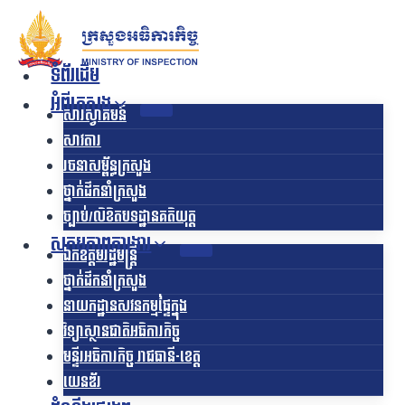
Skip
to
content
ទំព័រដើម
អំពីក្រសួង
សារស្វាគមន៍
សាវតារ
រចនាសម្ព័ន្ធក្រសួង​
ថ្នាក់ដឹកនាំក្រសួង
ច្បាប់/លិខិតបទដ្ឋានគតិយុត្ត
សកម្មភាពការងារ
ឯកឧត្ដមរដ្ឋមន្ត្រី
ថ្នាក់ដឹកនាំក្រសួង
នាយកដ្ឋានសវនកម្មផ្ទៃក្នុង
វិទ្យាស្ថានជាតិអធិការកិច្ច
មន្ទីរអធិការកិច្ច រាជធានី-ខេត្ត
យេនឌ័រ