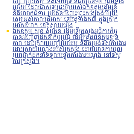
ចំណាំព្រះវស្សា និងទេយ្យទានជាច្រើនមុខ ព្រមទាំង
បច្ច័យ ដែលជាសទ្ធាជ្រះថ្លារបស់ឯកឧត្តមរដ្ឋមន្រ្តី
និងលោកជំទាវ ប្រគេនចំពោះព្រះសង្ឃគង់ចាំព្រះ
វស្សាអស់កាលត្រីមាស នៅវត្តទាំង៥៣ ក្នុងស្រុក
រមាសហែក ខេត្តស្វាយរៀង
ឯកឧត្តម សុខ សូកេន រដ្ឋមន្រ្តីក្រសួងអធិការកិច្ច
បានអញ្ជើញដឹកនាំកិច្ចប្រជុំ ដើម្បីត្រួតពិនិត្យវឌ្ឍន
ភាព ដោះស្រាយបញ្ហាប្រឈម និងតម្រង់ទិសការងារ
ដោះស្រាយបណ្តឹងរបស់ក្រសួង ដោយមានការចូល
រួមពីថ្នាក់ដឹកនាំទទួលបន្ទុកការងារបណ្ដឹង នៅទីស្ដី
ការក្រសួង។