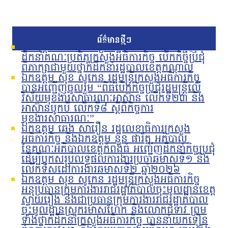
ព័ត៌មានថ្មីៗ
ឯកឧត្តម ហេង លឹមទ្រី រដ្ឋលេខាធិការ អញ្ជើញ
ដឹកនាំគណៈប្រតិភូក្រសួងអធិការកិច្ច បើកកិច្ចប្រជុំ
ពិភាក្សាជាមួយថ្នាក់ដឹកនាំរដ្ឋបាលខេត្តកណ្តាល
ឯកឧត្តម សុខ សូកេន រដ្ឋមន្រ្តីក្រសួងអធិការកិច្ច
បានអញ្ជើញចូលរួម “ពិធីបើកកិច្ចប្រជុំរដ្ឋមន្ត្រីលើ
វិស័យមុខងារសាធារណៈអាស៊ាន លើកទី២៣ និង
អាស៊ានបូកបី លើកទី៨ ស្តីពីកិច្ចការ
មុខងារសាធារណៈ”
ឯកឧត្តម ឆេង សារឿន រដ្ឋលេខាធិការក្រសួង
អធិការកិច្ច និងឯកឧត្តម នួន ផារ័ត្ន អភិបាល
នៃគណៈអភិបាលខេត្តកំពង់ធំ អញ្ជើញដឹកនាំកិច្ចប្រជុំ
ដើម្បីបូកសរុបលទ្ធផលការងារប្រចាំឆមាសទី១ និង
លើកទិសដៅការងារឆមាសទី២ ឆ្នាំ២០២៦
ឯកឧត្តម សុខ សូកេន រដ្ឋមន្រ្តីក្រសួងអធិការកិច្ច
អនុប្រធានក្រុមការងាររាជរដ្ឋាភិបាលចុះមូលដ្ឋានខេត្ត
ស្វាយរៀង និងជាប្រធានក្រុមការងាររាជរដ្ឋាភិបាល
ចុះមូលដ្ឋានស្រុករមាសហែក និងលោកជំទាវ ព្រម
ទាំងថ្នាក់ដឹកនាំក្រសួងអធិការកិច្ច បាននាំយកទៀន