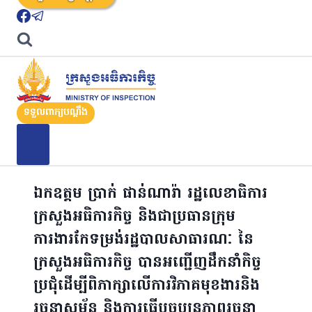
ទទួលពាក្យបណ្តឹង
ឯកឧត្តម ប្រាក់ ផាន់ណារ៉ា រដ្ឋលេខាធិការ
ក្រសួងអធិការកិច្ច និងជាប្រធានក្រុម
ការងារកែទម្រង់រដ្ឋបាលសាធារណៈ នៃ
ក្រសួងអធិការកិច្ច បានអញ្ជើញដឹកនាំកិច្ច
ប្រជុំដើម្បីពិភាក្សាលើការវិភាគមុខងារនិង
រចនាសម្ព័ន្ធ និងការធ្វើបច្ចុប្បន្នភាពរចនា