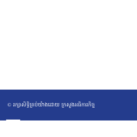
© រក្សាសិទ្ធិគ្រប់យ៉ាងដោយ ក្រសួងអធិការកិច្ច
ទំព័រដើម