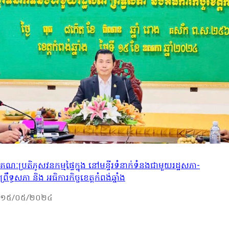
គណៈប្រតិភូសវនកម្មផ្ទៃក្នុង នៅមន្ទីរទំនាក់ទំនងជាមួយរដ្ឋសភា-
ព្រឹទ្ធសភា និង អធិការកិច្ចខេត្តកំពង់ឆ្នាំង
១៥/០៥/២០២៤