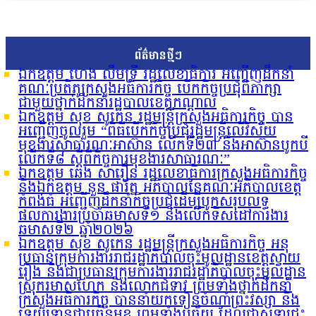
ព័ត៌មានថ្មីៗ
ឯកឧត្តម ហេង លឹមទ្រី រដ្ឋលេខាធិការ អញ្ជើញដឹកនាំ
គណៈប្រតិភូក្រសួងអធិការកិច្ច បើកកិច្ចប្រជុំពិភាក្សា
ជាមួយថ្នាក់ដឹកនាំរដ្ឋបាលខេត្តកណ្តាល
ឯកឧត្តម សុខ សូកេន រដ្ឋមន្រ្តីក្រសួងអធិការកិច្ច បាន
អញ្ជើញចូលរួម “ពិធីបើកកិច្ចប្រជុំរដ្ឋមន្ត្រីលើវិស័យ
មុខងារសាធារណៈអាស៊ាន លើកទី២៣ និងអាស៊ានបូកបី
លើកទី៨ ស្តីពីកិច្ចការមុខងារសាធារណៈ”
ឯកឧត្តម ឆេង សារឿន រដ្ឋលេខាធិការក្រសួងអធិការកិច្ច
និងឯកឧត្តម នួន ផារ័ត្ន អភិបាលនៃគណៈអភិបាលខេត្ត
កំពង់ធំ អញ្ជើញដឹកនាំកិច្ចប្រជុំដើម្បីបូកសរុបលទ្ធ
ផលការងារប្រចាំឆមាសទី១ និងលើកទិសដៅការងារ
ឆមាសទី២ ឆ្នាំ២០២៦
ឯកឧត្តម សុខ សូកេន រដ្ឋមន្រ្តីក្រសួងអធិការកិច្ច អនុ
ប្រធានក្រុមការងាររាជរដ្ឋាភិបាលចុះមូលដ្ឋានខេត្តស្វាយ
រៀង និងជាប្រធានក្រុមការងាររាជរដ្ឋាភិបាលចុះមូលដ្ឋាន
ស្រុករមាសហែក និងលោកជំទាវ ព្រមទាំងថ្នាក់ដឹកនាំ
ក្រសួងអធិការកិច្ច បាននាំយកទៀនចំណាំព្រះវស្សា និង
ទេយ្យទានជាច្រើនមុខ ព្រមទាំងបច្ច័យ ដែលជាសទ្ធាជ្រះ