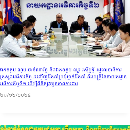
ឯកឧត្តម ណុប ចាន់ណារិន្ទ និងឯកឧត្តម ឈួរ រស្មីឫទ្ធិ រដ្ឋលេខាធិការ
ក្រសួងអធិការកិច្ច អញ្ជើញដឹកនាំប្រជុំថ្នាក់ដឹកនាំ និងមន្ត្រីនៃនាយកដ្ឋាន
អធិការកិច្ចទី២ ដើម្បីពិនិត្យវឌ្ឍនភាពការងារ
២១/១២/២០២៤