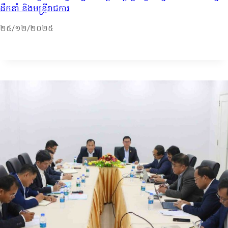
ដឹកនាំ និងមន្រ្តីរាជការ
២៥/១២/២០២៥