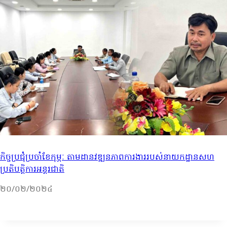
កិច្ចប្រជុំប្រចាំខែកុម្ភៈ តាមដានវឌ្ឍនភាពការងាររបស់នាយកដ្ឋានសហ
ប្រតិបត្តិការអន្តរជាតិ
២០/០២/២០២៤