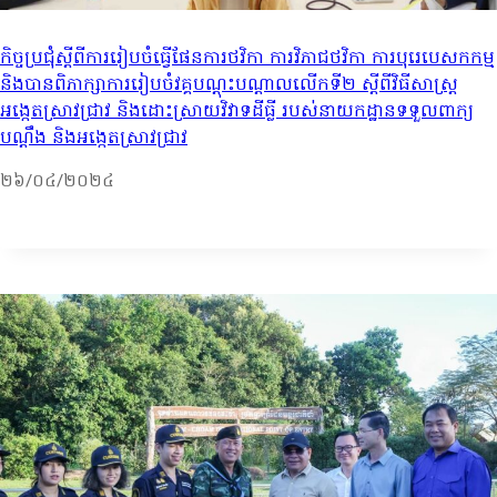
កិច្ចប្រជុំស្តីពីការរៀបចំធ្វើផែនការថវិកា ការវិភាជថវិកា ការបុរេបេសកកម្ម
និងបានពិភាក្សាការរៀបចំវគ្គបណ្តុះបណ្តាលលើកទី២ ស្តីពីវិធីសាស្រ្ត
អង្កេតស្រាវជ្រាវ និងដោះស្រាយវិវាទដីធ្លី របស់នាយកដ្ឋានទទួលពាក្យ
បណ្តឹង និងអង្កេតស្រាវជ្រាវ
២៦/០៤/២០២៤