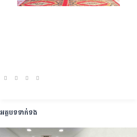
អត្ថបទទាក់ទង