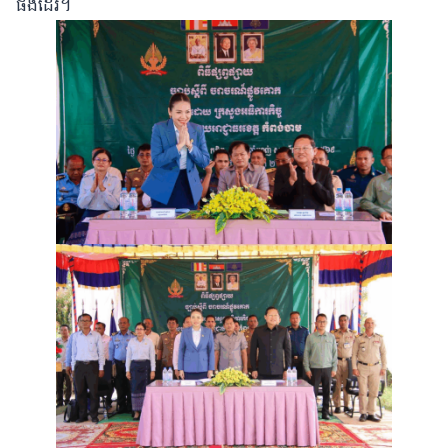
ផងដែរ។