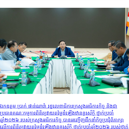
ឯកឧត្តម ប្រាក់ ផាន់ណារ៉ា រដ្ឋលេខាធិការក្រសួងអធិការកិច្ច និងជា
ប្រធានគណៈកម្មការពិនិត្យវាយតម្លៃដំឡើងឋានន្តរស័ក្តិ ថ្នាក់ប្រចាំ
ឆ្នាំ២០២៦ របស់ក្រសួងអធិការកិច្ច បានអញ្ជើញដឹកនាំកិច្ចប្រជុំពិភាក្សា
លើការពិនិត្យវាយតម្លៃដំឡើងឋានន្តរស័ក្តិ ថ្នាក់ប្រចាំឆ្នាំ២០២៦ របស់ថ្នាក់