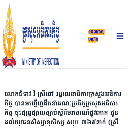
Skip
to
content
ទទួលពាក្យ
បណ្តឹង
លោកជំទាវ វី ស្រីពៅ រដ្ឋលេខាធិការក្រសួងអធិការ
កិច្ច បានអញ្ជើញដឹកនាំគណៈប្រតិភូក្រសួងអធិការ
កិច្ច ចុះផ្សព្វផ្សាយច្បាប់ស្តីពីចរាចរណ៍ផ្លូវគោក ជូន
ដល់យុវជនសិស្សានុសិស្ស សរុប ៣៦៩នាក់ (ស្រី