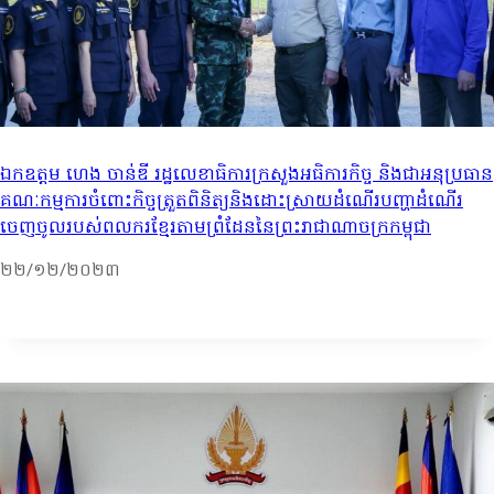
ឯកឧត្ដម ហេង ចាន់ឌី រដ្ឋលេខាធិការក្រសួងអធិការកិច្ច និងជាអនុប្រធាន
គណៈកម្មការចំពោះកិច្ចត្រួតពិនិត្យនិងដោះស្រាយដំណើរបញ្ហាដំណើរ
ចេញចូលរបស់ពលករខ្មែរតាមព្រំដែននៃព្រះរាជាណាចក្រកម្ពុជា
២២/១២/២០២៣