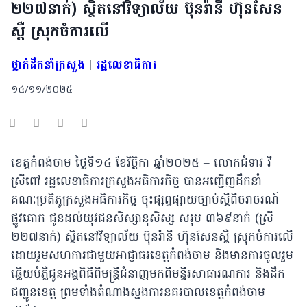
២២៧នាក់) ស្ថិតនៅវិទ្យាល័យ ប៊ុនរ៉ានី ហ៊ុនសែន
ស្ពឺ ស្រុកចំការលើ
ថ្នាក់ដឹកនាំក្រសួង
|
រដ្ឋលេខាធិការ
១៤/១១/២០២៥
ខេត្តកំពង់ចាម ថ្ងៃទី១៤ ខែវិច្ឆិកា ឆ្នាំ២០២៥ – លោកជំទាវ វី
ស្រីពៅ រដ្ឋលេខាធិការក្រសួងអធិការកិច្ច បានអញ្ជើញដឹកនាំ
គណៈប្រតិភូក្រសួងអធិការកិច្ច ចុះផ្សព្វផ្សាយច្បាប់ស្តីពីចរាចរណ៍
ផ្លូវគោក ជូនដល់យុវជនសិស្សានុសិស្ស សរុប ៣៦៩នាក់ (ស្រី
២២៧នាក់) ស្ថិតនៅវិទ្យាល័យ ប៊ុនរ៉ានី ហ៊ុនសែនស្ពឺ ស្រុកចំការលើ
ដោយរួមសហការជាមួយអាជ្ញាធរខេត្តកំពង់ចាម និងមានការចូលរួម
ឆ្លើយបំភ្លឺជូនអង្គពិធីពីមន្ដ្រីជំនាញមកពីមន្ទីរសាធារណការ និងដឹក
ជញ្ជូនខេត្ត ព្រមទាំងតំណាងស្នងការនគរបាលខេត្តកំពង់ចាម