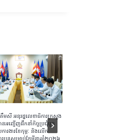
ដោយទទួលបានការអនុញ្ញាតដ៏ខ្ពង់
គឹមសី អនុរដ្ឋលេខាធិការក្រសួង
ឧត្តម សុខ សូកេន រដ្ឋមន្រ្តីក្រសួង
បានអញ្ជើញដឹកនាំកិច្ចប្រជុំបូក
ឯកឧត្តម ណុប ចាន់ណារិន្ទ រដ្ឋល
ការងារខែកុម្ភៈ និងលើក
បានអញ្ជើញចូលរួមក្នុងកិច្ចប្រជុំជ
របន្តសម្រាប់ខែមីនាឆ្នាំ២០២៦