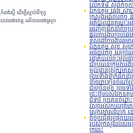
លើកទី៨ ស្តីពីកិច្
ឯកឧត្តម ឆេង សារឿ
កំពង់ស្ពឺ
ដើម្បីស្តាប់ពីទុក្ខ
ក្រសួងអធិការកិច្ច ន
ភិបាលរងខេត្ត អភិបាលរងស្រុក
អភិបាលនៃគណៈអភិប
អញ្ជើញដឹកនាំកិច្ចប្
ផលការងារប្រចាំឆ
ទិសដៅការងារឆមាស
ឯកឧត្តម សុខ សូកេន 
អធិការកិច្ច អនុប្រ
រដ្ឋាភិបាលចុះមូលដ្
ជាប្រធានក្រុមការងា
មូលដ្ឋានស្រុករម
ព្រមទាំងថ្នាក់ដឹកនា
នាំយកទៀនចំណាំព្រ
ជាច្រើនមុខ ព្រមទា
ជ្រះថ្លារបស់ឯកឧត្តម
ជំទាវ ប្រគេនចំពោះព
វស្សាអស់កាលត្រីមា
ស្រុករមាសហែក ខេ
កិច្ចប្រជុំផ្សព្វផ្ស
របស់ក្រសួងរបស់មន្ទី
ក្រចេះ