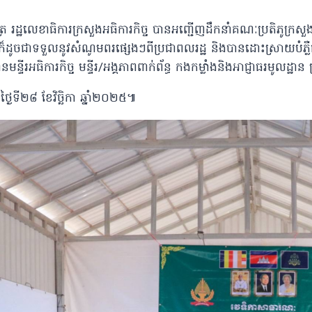
រ រដ្ឋលេខាធិការក្រសួងអធិការកិច្ច បានអញ្ជើញដឹកនាំគណៈប្រតិភូក្រសួងអ
៏ដូចជាទទួលនូវសំណូមពរផ្សេងៗពីប្រជាពលរដ្ឋ និងបានដោះស្រាយបំភ្លឺ
រធានមន្ទីរអធិការកិច្ច មន្ទីរ/អង្គភាពពាក់ព័ន្ធ កងកម្លាំងនិងអាជ្ញាធរមូលដ្ឋ
ថ្ងៃទី២៨ ខែវិច្ឆិកា ឆ្នាំ២០២៥៕