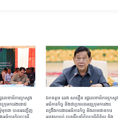
ដ្ឋលេខាធិការក្រសួង
ឯកឧត្តម ឆេង សារឿន រដ្ឋលេខាធិការក្រសួ
ានក្រុមការងាររាជ
អធិការកិច្ច និងជាប្រធានអនុក្រុមការងារ
ឃុំមុខដា បានអញ្ជើញ
ពង្រឹងការងារអធិការកិច្ច និងតាមដានការ
អធិការកិច្ចចុះធ្វើ
អនុវត្តច្បាប់ បានដឹកនាំកិច្ចប្រជុំពិនិត្យ និង