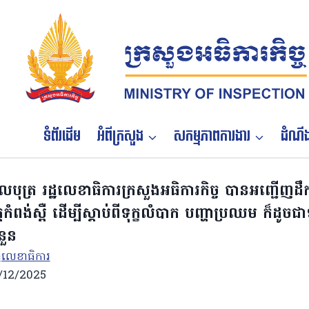
Skip
to
content
ទំព័រដើម
អំពីក្រសួង
សកម្មភាពការងារ
ដំណឹង
លបុត្រ រដ្ឋលេខាធិការក្រសួងអធិការកិច្ច បានអញ្ជើញដឹ
្តកំពង់ស្ពឺ ដើម្បីស្តាប់ពីទុក្ខលំបាក បញ្ហាប្រឈម ក៏
នួន
្ឋលេខាធិការ
/12/2025