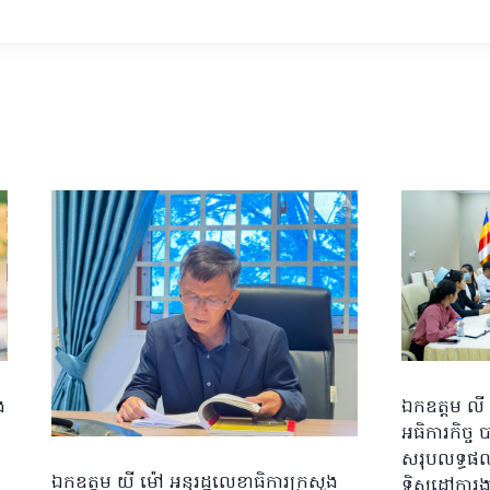
ង
ឯកឧត្តម លី 
អធិការកិច្ច 
សរុបលទ្ធផល
ឯកឧត្តម យី ម៉ៅ អនុរដ្ឋលេខាធិការក្រសួង
ទិសដៅការងា