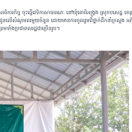
ធិការកិច្ច ចុះធ្វើវេទិកាសាធារណៈ នៅឃុំពោធិអង្គ្រង ស្រុកបសេដ្ឋ ខេត្ត
ជូនលេីសំណូមពរមួយចំនួន ដោយមានការចូលរួមពីថ្នាក់ដឹកនាំក្រសួង អ
ាន ព្រមទាំងប្រជាពលរដ្ឋជាច្រើនរូប។