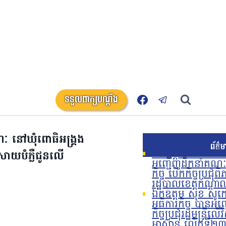
ទទួលពាក្យបណ្តឹង
ណៈ នៅឃុំពោធិអង្គ្រង
ព័ត៌ម
ឯកឧត្តម ហេង លឹមទ្
រាយបំភ្លឺជូនលេី
អញ្ជើញដឹកនាំគណៈប
កិច្ច បើកកិច្ចប្រជុំព
រដ្ឋបាលខេត្តកណ្តា
ឯកឧត្តម សុខ សូកេន 
អធិការកិច្ច បានអញ
កិច្ចប្រជុំរដ្ឋមន្ត
អាស៊ាន លើកទី២៣ 