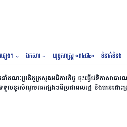
ផ្សេងៗ
ឯកសារ
យុទ្ធសាស្ត្រ «ព៤ជ៤»
ទំនាក់ទំនង
កនាំគណៈប្រតិភូក្រសួងអធិការកិច្ច ចុះធ្វើវេទិកាសាធារ
ដូចជាទទួលនូវសំណូមពរផ្សេងៗពីប្រជាពលរដ្ឋ និងបានដោះស្