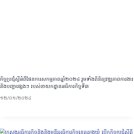
កិច្ចប្រជុំស្ដីអំពីផែនការសកម្មភាពឆ្នាំ២០២៤ រួមទាំងពិនិត្យវឌ្ឍភាពការងារ
និងបញ្ហាផ្សេងៗ របស់នាយកដ្ឋានអធិការកិច្ចទី៣
១២/០១/២០២៤