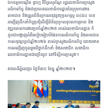
ឯកឧត្តមបណ្ឌិត ព្រហ្ម វិចិត្រសុភ័ណ្ឌ រដ្ឋលេខាធិការក្រសួង
អធិការកិច្ច និងជាប្រធានលេខាធិការដ្ឋាននៃក្រុមការងារ
តាមដាន និងត្រួតពិនិត្យការអនុវត្តយុទ្ធសាស្រ្ត ព៤ជ៤
បាន
អញ្ជើញដឹកនាំកិច្ចប្រជុំដើម្បីពិនិត្យបូកសរុបសកម្មភាព និង
វឌ្ឍនភាពការងារប្រចាំឆ្នាំ២០២៥ របស់លេខាធិការដ្ឋាន ក៏
ដូចជាបង្ហាញអំពីរបៀបរៀបចំផែនការអធិការកិច្ច និងតាមដាន
ការអនុវត្តច្បាប់ឆ្នាំ២០២៦ របស់ក្រសួងអធិការកិច្ច ដោយមាន
ការអញ្ជើញចូលរួមពីថ្នាក់ដឹកនាំ និងសមាជិក សមាជិកា
លេខាធិការដ្ឋានជាច្រើនរូប នៅទីស្ដីការក្រសួង។
រាជធានីភ្នំពេញ៖ ថ្ងៃទី៣០ ខែធ្នូ ឆ្នាំ២០២៥៕