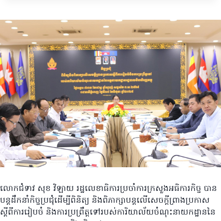
លោកជំទាវ សុខ វិឡាយ រដ្ឋលេខាធិការប្រចាំការក្រសួងអធិការកិច្ច បាន
បន្តដឹកនាំកិច្ចប្រជុំដេីម្បីពិនិត្យ និងពិភាក្សាបន្តលេីសេចក្តីព្រាងប្រកាស
ស្តីពីការរៀបចំ និងការប្រព្រឹត្តទៅរបស់ការិយាល័យចំណុះនាយកដ្ឋាននៃ