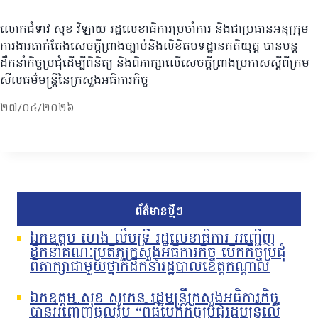
លោកជំទាវ សុខ វិឡាយ រដ្ឋលេខាធិការប្រចាំការ និងជាប្រធានអនុក្រុម
ការងារតាក់តែងសេចក្តីព្រាងច្បាប់និងលិខិតបទដ្ឋានគតិយុត្ត បានបន្ត
ដឹកនាំកិច្ចប្រជុំដើម្បីពិនិត្យ និងពិភាក្សាលើសេចក្តីព្រាងប្រកាសស្តីពីក្រម
សីលធម៌មន្រ្តីនៃក្រសួងអធិការកិច្ច
២៧/០៤/២០២៦
ព័ត៌មានថ្មីៗ
ឯកឧត្តម ហេង លឹមទ្រី រដ្ឋលេខាធិការ អញ្ជើញ
ដឹកនាំគណៈប្រតិភូក្រសួងអធិការកិច្ច បើកកិច្ចប្រជុំ
ពិភាក្សាជាមួយថ្នាក់ដឹកនាំរដ្ឋបាលខេត្តកណ្តាល
ឯកឧត្តម សុខ សូកេន រដ្ឋមន្រ្តីក្រសួងអធិការកិច្ច
បានអញ្ជើញចូលរួម “ពិធីបើកកិច្ចប្រជុំរដ្ឋមន្ត្រីលើ