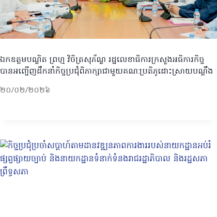
ឯកឧត្តមបណ្ឌិត ព្រហ្ម វិចិត្រសុភ័ណ្ឌ រដ្ឋលេខាធិការក្រសួងអធិការកិច្ច
បានអញ្ជើញដឹកនាំកិច្ចប្រជុំពិភាក្សាជាមួយគណ:ប្រតិភូដោះស្រាយបណ្ដឹង
២០/០២/២០២៦