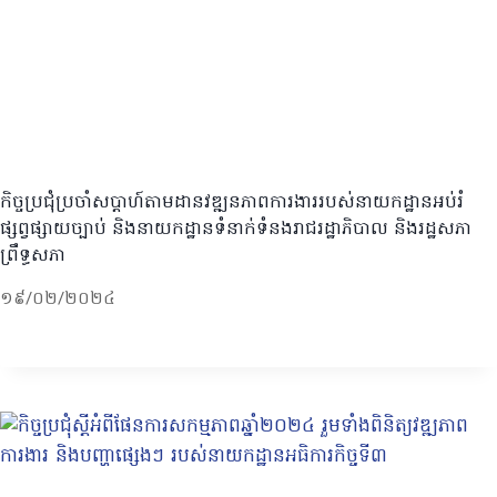
កិច្ចប្រជុំប្រចាំសប្តាហ៍តាមដានវឌ្ឍនភាពការងាររបស់នាយកដ្ឋានអប់រំ
ផ្សព្វផ្សាយច្បាប់ និងនាយកដ្ឋានទំនាក់ទំនងរាជរដ្ឋាភិបាល និងរដ្ឋសភា
ព្រឹទ្ធសភា
១៩/០២/២០២៤