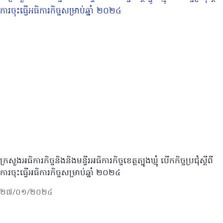
ក្រសួងអធិការកិច្ចនិងនិងមន្ទីរអធិការកិច្ចខេត្តត្បូងឃ្មុំ បើកកិច្ចប្រជុំស្តីពី
ការចុះធ្វើអធិការកិច្ចសម្រាប់ឆ្នាំ ២០២៤
២៧/០១/២០២៤