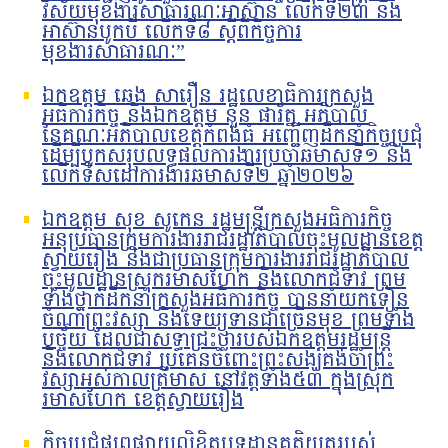
វិស័យមុខងារសាធារណៈអាស៊ាន លើកទី២៣ និង
អាស៊ានបូកបី លើកទី៨ ស្តីពីកិច្ចការ
មុខងារសាធារណៈ”
ឯកឧត្តម ឆេង សារឿន រដ្ឋលេខាធិការក្រសួង
អធិការកិច្ច និងឯកឧត្តម នួន ផារ័ត្ន អភិបាល
នៃគណៈអភិបាលខេត្តកំពង់ធំ អញ្ជើញដឹកនាំកិច្ចប្រជុំ
ដើម្បីបូកសរុបលទ្ធផលការងារប្រចាំឆមាសទី១ និង
លើកទិសដៅការងារឆមាសទី២ ឆ្នាំ២០២៦
ឯកឧត្តម សុខ សូកេន រដ្ឋមន្រ្តីក្រសួងអធិការកិច្ច
អនុប្រធានក្រុមការងាររាជរដ្ឋាភិបាលចុះមូលដ្ឋានខេត្ត
ស្វាយរៀង និងជាប្រធានក្រុមការងាររាជរដ្ឋាភិបាល
ចុះមូលដ្ឋានស្រុករមាសហែក និងលោកជំទាវ ព្រម
ទាំងថ្នាក់ដឹកនាំក្រសួងអធិការកិច្ច បាននាំយកទៀន
ចំណាំព្រះវស្សា និងទេយ្យទានជាច្រើនមុខ ព្រមទាំង
បច្ច័យ ដែលជាសទ្ធាជ្រះថ្លារបស់ឯកឧត្តមរដ្ឋមន្រ្តី
និងលោកជំទាវ ប្រគេនចំពោះព្រះសង្ឃគង់ចាំព្រះ
វស្សាអស់កាលត្រីមាស នៅវត្តទាំង៥៣ ក្នុងស្រុក
រមាសហែក ខេត្តស្វាយរៀង
កិច្ចប្រជុំផ្សព្វផ្សាយលិខិតបទដ្ឋានគតិយុត្តរបស់