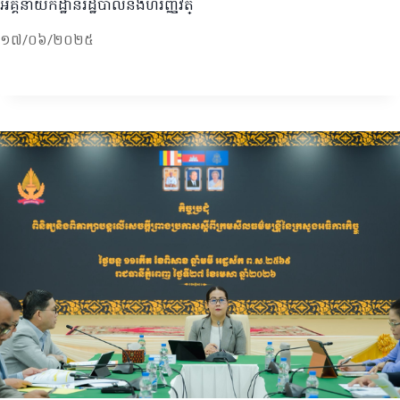
អគ្គនាយកដ្ឋានរដ្ឋបាលនិងហិរញ្ញវត្
១៧/០៦/២០២៥