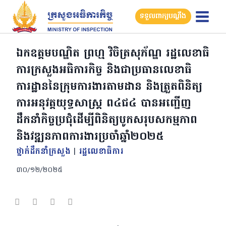
Skip
ទទួលពាក្យបណ្តឹង
to
content
ឯកឧត្តមបណ្ឌិត ព្រហ្ម វិចិត្រសុភ័ណ្ឌ រដ្ឋលេខាធិ
ការក្រសួងអធិការកិច្ច និងជាប្រធានលេខាធិ
ការដ្ឋាននៃក្រុមការងារតាមដាន និងត្រួតពិនិត្យ
ការអនុវត្តយុទ្ធសាស្រ្ត ព៤ជ៤ បានអញ្ជើញ
ដឹកនាំកិច្ចប្រជុំដើម្បីពិនិត្យបូកសរុបសកម្មភាព
និងវឌ្ឍនភាពការងារប្រចាំឆ្នាំ២០២៥
ថ្នាក់ដឹកនាំក្រសួង
|
រដ្ឋលេខាធិការ
៣០/១២/២០២៥