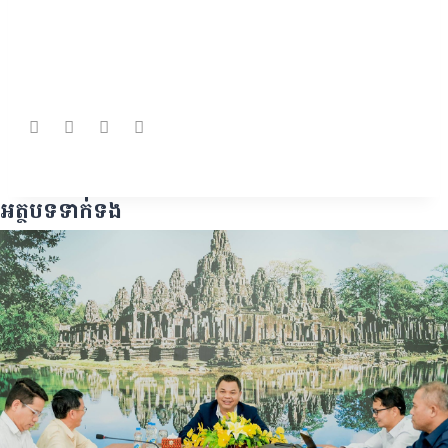
អត្ថបទទាក់ទង