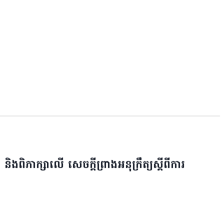
និងពិភាក្សាលើ សេចក្តីព្រាងអនុក្រឹត្យស្តីពីការ