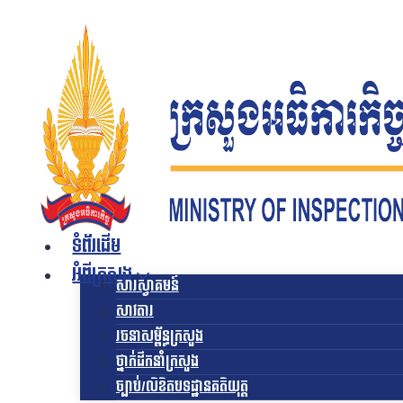
Skip
to
content
ទំព័រដើម
អំពីក្រសួង
សារស្វាគមន៍
សាវតារ
រចនាសម្ព័ន្ធក្រសួង​
ថ្នាក់ដឹកនាំក្រសួង
ច្បាប់/លិខិតបទដ្ឋានគតិយុត្ត