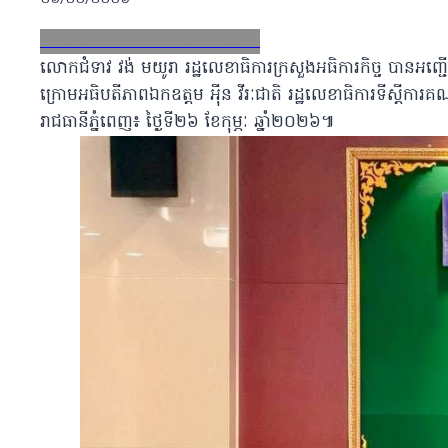
២៦/០២/២០២៦
Facebook
X
Email
LinkedIn
លោកជំទាវ វង់ មយូរា រដ្ឋលេខាធិការក្រសួងអធិការកិច្ច បានអញ្ជើញច
ក្រោមអធិបតីភាពឯកឧត្តម អុីន វីរៈជាតិ រដ្ឋលេខាធិការទីស្តីការគណៈរ
រាជធានីភ្នំពេញ៖ ថ្ងៃទី២៦ ខែកុម្ភៈ ឆ្នាំ២០២៦៕