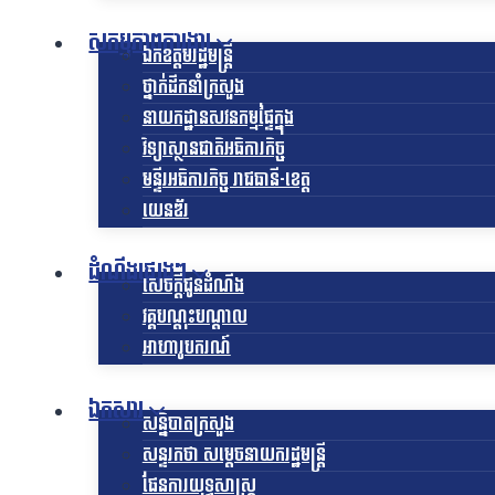
សកម្មភាពការងារ
ឯកឧត្ដមរដ្ឋមន្ត្រី
ថ្នាក់ដឹកនាំក្រសួង
នាយកដ្ឋានសវនកម្មផ្ទៃក្នុង
វិទ្យាស្ថានជាតិអធិការកិច្ច
មន្ទីរអធិការកិច្ច រាជធានី-ខេត្ត
យេនឌ័រ
ដំណឹងផ្សេងៗ
សេចក្តីជូនដំណឹង
វគ្គបណ្តុះបណ្តាល
អាហារូបករណ៍
ឯកសារ
សន្និបាតក្រសួង
សន្ទរកថា សម្តេចនាយករដ្ឋមន្ត្រី
ផែនការយុទ្ធសាស្រ្ត