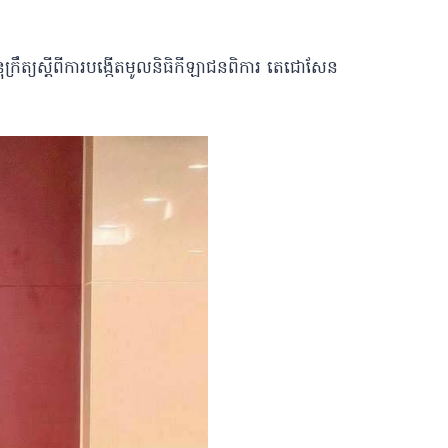
អនុក្រឹត្យស្តីពីការបង្កើតមូលនិធិកីឡាជនពិការ តេជោសែន