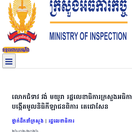
ទទួលពាក្យបណ្តឹង
លោកជំទាវ វង់ មយូរា រដ្ឋលេខាធិការក្រសួងអធិការកិច្
បង្កើតមូលនិធិកីឡាជនពិការ តេជោសែន
ថ្នាក់ដឹកនាំក្រសួង
|
រដ្ឋលេខាធិការ