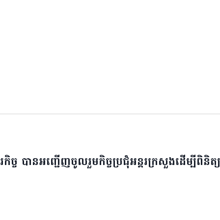
ច បានអញ្ជើញចូលរួមកិច្ចប្រជុំអន្តរក្រសួងដើម្បីពិនិត្យ 