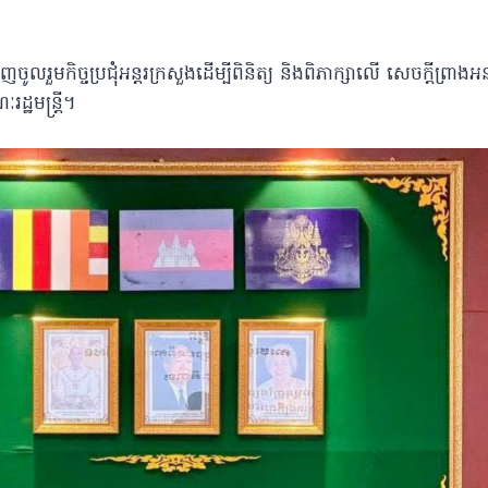
ូលរួមកិច្ចប្រជុំអន្តរក្រសួងដើម្បីពិនិត្យ និងពិភាក្សាលើ សេចក្តីព្រាង
ដ្ឋមន្រ្តី។