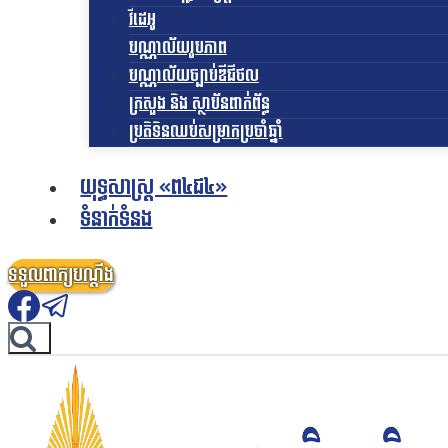
វីដេអូ
បណ្ណាល័យរូបភាព
បណ្ណាល័យច្បាប់ឌីជីថល
ក្រសួង និង ស្ថាប័នពាក់ព័ន្ធ
ប្រតិទិនឈប់សម្រាកប្រចាំឆ្នាំ
យុទ្ធសាស្ត្រ «ព៤ជ៤»
ទំនាក់ទំនង
ទទួលពាក្យបណ្តឹង