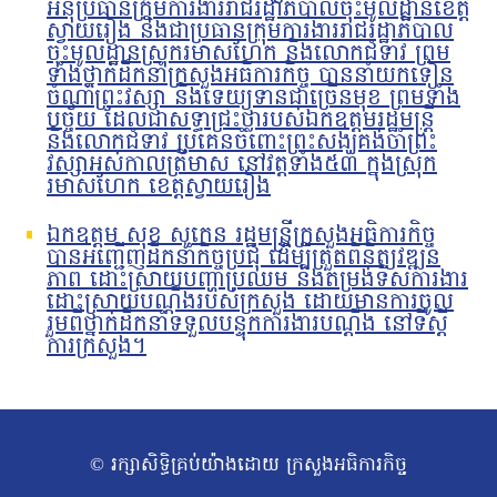
អនុប្រធានក្រុមការងាររាជរដ្ឋាភិបាលចុះមូលដ្ឋានខេត្ត
ស្វាយរៀង និងជាប្រធានក្រុមការងាររាជរដ្ឋាភិបាល
ចុះមូលដ្ឋានស្រុករមាសហែក និងលោកជំទាវ ព្រម
ទាំងថ្នាក់ដឹកនាំក្រសួងអធិការកិច្ច បាននាំយកទៀន
ចំណាំព្រះវស្សា និងទេយ្យទានជាច្រើនមុខ ព្រមទាំង
បច្ច័យ ដែលជាសទ្ធាជ្រះថ្លារបស់ឯកឧត្តមរដ្ឋមន្រ្តី
និងលោកជំទាវ ប្រគេនចំពោះព្រះសង្ឃគង់ចាំព្រះ
វស្សាអស់កាលត្រីមាស នៅវត្តទាំង៥៣ ក្នុងស្រុក
រមាសហែក ខេត្តស្វាយរៀង
ឯកឧត្តម សុខ សូកេន រដ្ឋមន្រ្តីក្រសួងអធិការកិច្ច
បានអញ្ជើញដឹកនាំកិច្ចប្រជុំ ដើម្បីត្រួតពិនិត្យវឌ្ឍន
ភាព ដោះស្រាយបញ្ហាប្រឈម និងតម្រង់ទិសការងារ
ដោះស្រាយបណ្តឹងរបស់ក្រសួង ដោយមានការចូល
រួមពីថ្នាក់ដឹកនាំទទួលបន្ទុកការងារបណ្ដឹង នៅទីស្ដី
ការក្រសួង។
© រក្សាសិទ្ធិគ្រប់យ៉ាងដោយ ក្រសួងអធិការកិច្ច