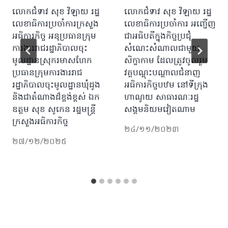
លោកជំទាវ សុខ វិឡាយ រដ្ឋ
លោកជំទាវ សុខ វិឡាយ រដ្ឋ
លេខាធិការប្រចាំការក្រសួង
លេខាធិការប្រចាំការ អញ្ជើញ
អធិការកិច្ច អនុប្រធានក្រុម
ជាអធិបតីក្នុងកិច្ចប្រជុំ
ការងាររាជរដ្ឋាភិបាលចុះ
សំណេះសំណាលជាមួយ
មូលដ្ឋានស្រុករមាសហែក
សិក្ខាកាម ដែលត្រូវចូលរួម
ប្រធានក្រុមការងាររាជ
វគ្គបណ្តុះបណ្តាលជំនាញ
រដ្ឋាភិបាលចុះមូលដ្ឋានឃុំដូង
អធិការកិច្ចបឋម នៅទីក្រុង
និងជាតំណាងដ៏ខ្ពង់ខ្ពស់ ឯក
ហាណូយ សាធារណៈរដ្ឋ
ឧត្តម សុខ សូកេន រដ្ឋមន្រ្តី
សង្គមនិយមវៀតណាម
ក្រសួងអធិការកិច្ច
២៤/១១/២០២៣
២៧/១២/២០២៥