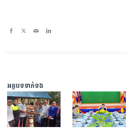
អត្ថបទទាក់ទង