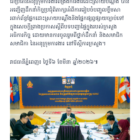
ជាប្រធានអនុក្រុមការងារពង្រឹងការងារដោះស្រាយបណ្តឹង បាន
អញ្ជើញដឹកនាំកិច្ចប្រជុំពិភាក្សាអំពីការរៀបចំបញ្ចូលខ្លឹមសា
រពាក់ព័ន្ធផ្នែកដោះស្រាយបណ្តឹងនិងផ្នែកផ្សព្វផ្សាយច្បាប់ទៅ
ក្នុងសេចក្តីព្រាងប្រកាសស្តីពីបទបញ្ជាផ្ទៃក្នុងរបស់ក្រសួង
អធិការកិច្ច ដោយមានការចូលរួមពីថ្នាក់ដឹកនាំ និងសមាជិក
សមាជិកា នៃអនុក្រុមការងារ នៅទីស្ដីការក្រសួង។
រាជធានីភ្នំពេញ៖ ថ្ងៃទី៦ ខែមីនា ឆ្នាំ២០២៦៕