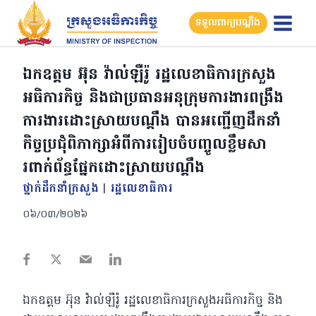
Skip
ទទួលពាក្យបណ្តឹង
to
content
ឯកឧត្តម អ៊ុន វ៉ាល់ឡឺរ៉ូ រដ្ឋលេខាធិការក្រសួង
អធិការកិច្ច និងជាប្រធានអនុក្រុមការងារពង្រឹង
ការងារដោះស្រាយបណ្តឹង បានអញ្ជើញដឹកនាំ
កិច្ចប្រជុំពិភាក្សាអំពីការរៀបចំបញ្ចូលខ្លឹមសា
រពាក់ព័ន្ធផ្នែកដោះស្រាយបណ្តឹង
ថ្នាក់ដឹកនាំក្រសួង
|
រដ្ឋលេខាធិការ
០៦/០៣/២០២៦
ឯកឧត្តម អ៊ុន វ៉ាល់ឡឺរ៉ូ រដ្ឋលេខាធិការក្រសួងអធិការកិច្ច និង