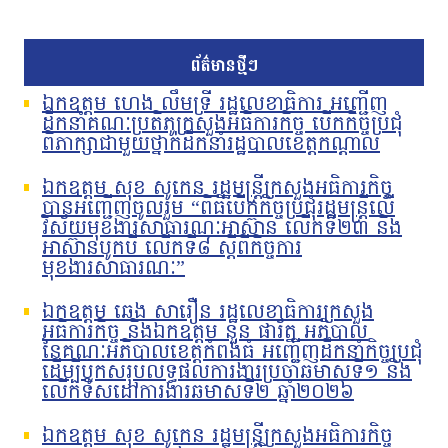
ព័ត៌មានថ្មីៗ
ឯកឧត្តម ហេង លឹមទ្រី រដ្ឋលេខាធិការ អញ្ជើញ
ដឹកនាំគណៈប្រតិភូក្រសួងអធិការកិច្ច បើកកិច្ចប្រជុំ
ពិភាក្សាជាមួយថ្នាក់ដឹកនាំរដ្ឋបាលខេត្តកណ្តាល
ឯកឧត្តម សុខ សូកេន រដ្ឋមន្រ្តីក្រសួងអធិការកិច្ច
បានអញ្ជើញចូលរួម “ពិធីបើកកិច្ចប្រជុំរដ្ឋមន្ត្រីលើ
វិស័យមុខងារសាធារណៈអាស៊ាន លើកទី២៣ និង
អាស៊ានបូកបី លើកទី៨ ស្តីពីកិច្ចការ
មុខងារសាធារណៈ”
ឯកឧត្តម ឆេង សារឿន រដ្ឋលេខាធិការក្រសួង
អធិការកិច្ច និងឯកឧត្តម នួន ផារ័ត្ន អភិបាល
នៃគណៈអភិបាលខេត្តកំពង់ធំ អញ្ជើញដឹកនាំកិច្ចប្រជុំ
ដើម្បីបូកសរុបលទ្ធផលការងារប្រចាំឆមាសទី១ និង
លើកទិសដៅការងារឆមាសទី២ ឆ្នាំ២០២៦
ឯកឧត្តម សុខ សូកេន រដ្ឋមន្រ្តីក្រសួងអធិការកិច្ច