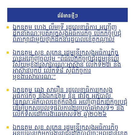
ព័ត៌មានថ្មីៗ
ឯកឧត្តម ហេង លឹមទ្រី រដ្ឋលេខាធិការ អញ្ជើញ
ដឹកនាំគណៈប្រតិភូក្រសួងអធិការកិច្ច បើកកិច្ចប្រជុំ
ពិភាក្សាជាមួយថ្នាក់ដឹកនាំរដ្ឋបាលខេត្តកណ្តាល
ឯកឧត្តម សុខ សូកេន រដ្ឋមន្រ្តីក្រសួងអធិការកិច្ច
បានអញ្ជើញចូលរួម “ពិធីបើកកិច្ចប្រជុំរដ្ឋមន្ត្រីលើ
វិស័យមុខងារសាធារណៈអាស៊ាន លើកទី២៣ និង
អាស៊ានបូកបី លើកទី៨ ស្តីពីកិច្ចការ
មុខងារសាធារណៈ”
ឯកឧត្តម ឆេង សារឿន រដ្ឋលេខាធិការក្រសួង
អធិការកិច្ច និងឯកឧត្តម នួន ផារ័ត្ន អភិបាល
នៃគណៈអភិបាលខេត្តកំពង់ធំ អញ្ជើញដឹកនាំកិច្ចប្រជុំ
ដើម្បីបូកសរុបលទ្ធផលការងារប្រចាំឆមាសទី១ និង
លើកទិសដៅការងារឆមាសទី២ ឆ្នាំ២០២៦
ឯកឧត្តម សុខ សូកេន រដ្ឋមន្រ្តីក្រសួងអធិការកិច្ច
អនុប្រធានក្រុមការងាររាជរដ្ឋាភិបាលចុះមូលដ្ឋានខេត្ត