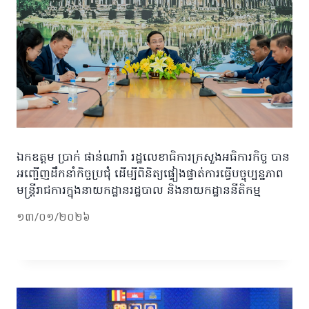
ឯកឧត្តម ប្រាក់ ផាន់ណារ៉ា រដ្ឋលេខាធិការក្រសួងអធិការកិច្ច បាន
អញ្ជើញដឹកនាំកិច្ចប្រជុំ ដើម្បីពិនិត្យផ្ទៀងផ្ទាត់ការធ្វើបច្ចុប្បន្នភាព
មន្ត្រីរាជការក្នុងនាយកដ្ឋានរដ្ឋបាល និងនាយកដ្ឋាននីតិកម្ម
១៣/០១/២០២៦