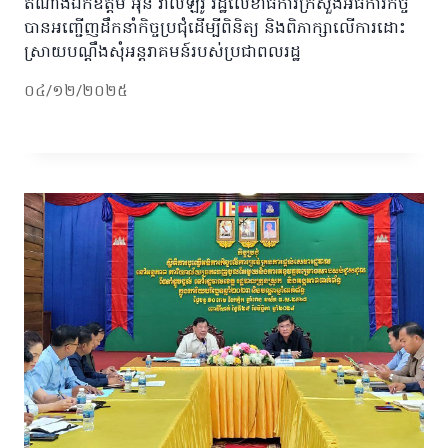
តំណាងឯកឧត្តម អ៊ុន វ៉ាល់ឡឺរ៉ូ រដ្ឋលេខាធិការក្រសួងអធិការកិច្ច
បានអញ្ជើញដឹកនាំកិច្ចប្រជុំដើម្បីពិនិត្យ និងពិភាក្សាលើការដោះ
ស្រាយបណ្តឹងសុំអន្តរាគមន៍របស់ប្រជាពលរដ្ឋ
០៤/១២/២០២៥