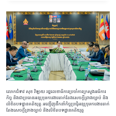
លោកជំទាវ សុខ វិឡាយ រដ្ឋលេខាធិការប្រចាំការក្រសួងអធិការ
កិច្ច និងជាប្រធានអនុក្រុមការងារតាក់តែងសេចក្តីព្រាងច្បាប់ និង
លិខិតបទដ្ឋានគតិយុត្ត អញ្ជើញដឹកនាំកិច្ចប្រជុំអនុក្រុមការងារតាក់
តែងសេចក្តីព្រាងច្បាប់ និងលិខិតបទដ្ឋានគតិយុត្ត