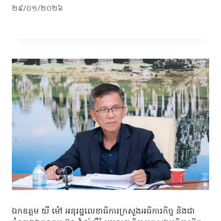
២៩/០១/២០២៦
ឯកឧត្តម យី ម៉ៅ អនុរដ្ឋលេខាធិការក្រសួងអធិការកិច្ច និងជា