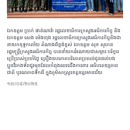
ឯកឧត្តម​ ប្រាក់​ ផាន់ណារ៉ា​ រដ្ឋលេខាធិការក្រសួងអធិការកិច្ច​ និង
ឯកឧត្តម សេង​ ម៉េងហុង​ រដ្ឋលេខាធិការក្រសួងអធិការកិច្ចនិងជា
នាយកខុទ្ទកាល័យ​ តំណាងដ៏ខ្ពង់ខ្ពស់​ ឯកឧត្ដម​ សុខ​ សូកេន​
រដ្ឋមន្រ្តីក្រសួងអធិការកិច្ច​ បាននាំយកអំណោយជាសម្ភារៈបរិក្ខារ
ប្រើប្រាស់ប្រចាំថ្ងៃ គ្រឿងឧបភោគបរិភោគប្រគល់ជូនដល់បង
ប្អូនវីរកងទ័ពជួរមុខដែលកំពុងឈរជើងការពារ អធិបតេយ្យភាព
ជាតិ បូរណភាពទឹកដី ក្នុងភូមិសាស្ត្រខេត្តឧត្តរមានជ័យ
១៣/០៨/២០២៥