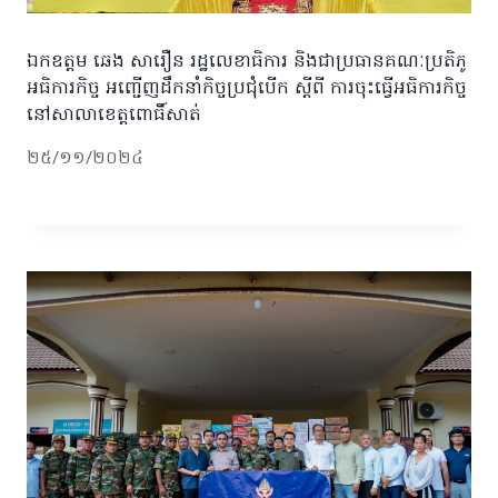
ឯកឧត្តម ឆេង សារឿន រដ្ឋលេខាធិការ និងជាប្រធានគណៈប្រតិភូ
អធិការកិច្ច អញ្ជើញដឹកនាំកិច្ចប្រជុំបើក ស្ដីពី ការចុះធ្វើអធិការកិច្ច
នៅសាលាខេត្តពោធិ៍សាត់
២៥/១១/២០២៤