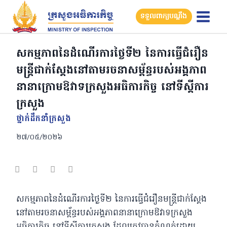
Skip
ទទួលពាក្យបណ្តឹង
to
content
សកម្មភាពនៃដំណើរការថ្ងៃទី២ នៃការធ្វើជំរឿន
មន្ត្រីជាក់ស្តែងនៅតាមរចនាសម្ព័ន្ធរបស់អង្គភាព
នានាក្រោមឱវាទក្រសួងអធិការកិច្ច នៅទីស្តីការ
ក្រសួង
ថ្នាក់ដឹកនាំក្រសួង
២៧/០៥/២០២៦
សកម្មភាពនៃដំណើរការថ្ងៃទី២ នៃការធ្វើជំរឿនមន្ត្រីជាក់ស្តែង
នៅតាមរចនាសម្ព័ន្ធរបស់អង្គភាពនានាក្រោមឱវាទក្រសួង
អធិការកិច្ច នៅទីស្តីការក្រសួង ដែលត្រូវបានកំណត់ដោយ