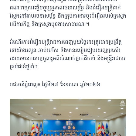
គណៈកម្មការធ្វើបច្ចុប្បន្នភាពរចនាសម្ព័ន្ធ និងជំរឿនមន្ត្រីជាក់
ស្តែងនៅតាមរចនាសម្ព័ន្ធ និងក្រុមការងារចុះជំរឿនរបស់ក្រសួង
អធិការកិច្ច និងក្រសួងមុខងារសាធារណៈ។
ដំណើរការជំរឿនមន្រ្តីរាជការពេញមួយថ្ងៃនេះត្រូវបានប្រព្រឹត្ត
ទៅយ៉ាងរលូន ឆាប់រហ័ស និងមានរបៀបរៀបរយល្អប្រសើរ
ដោយមានការបន្តចូលរួមពីសំណាក់ថ្នាក់ដឹកនាំ និងមន្ត្រីរាជការ
គ្រប់ជាន់ថ្នាក់។
រាជធានីភ្នំពេញ៖ ថ្ងៃទី២៧ ខែឧសភា ឆ្នាំ២០២៦