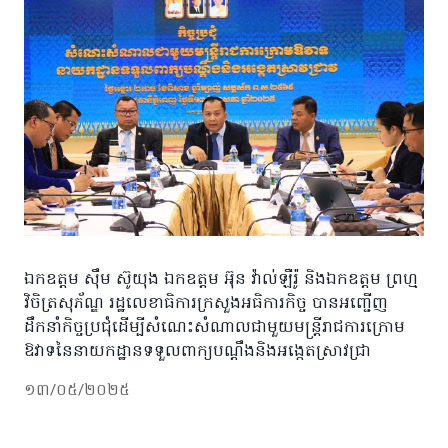
ឯកឧត្តម ស៊ឹម ស៊ូយុង ឯកឧត្តម អ៊ុន វ៉ាល់ឡឺរ៉ូ និងឯកឧត្តម ព្រហ្ម
វិចិត្រសុភ័ណ្ឌ រដ្ឋលេខាធិការក្រសួងអធិការកិច្ច បានអញ្ជើញ
ដឹកនាំកិច្ចប្រជុំដើម្បីសំណេះសំណាលជាមួយមន្ត្រីរាជការក្រោម
ឱវាទនៃនាយកដ្ឋានទទួលពាក្យបណ្តឹងនិងអង្កេតស្រាវជ្រា
១៣/០៥/២០២៥