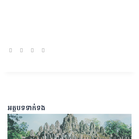
អត្ថបទទាក់ទង