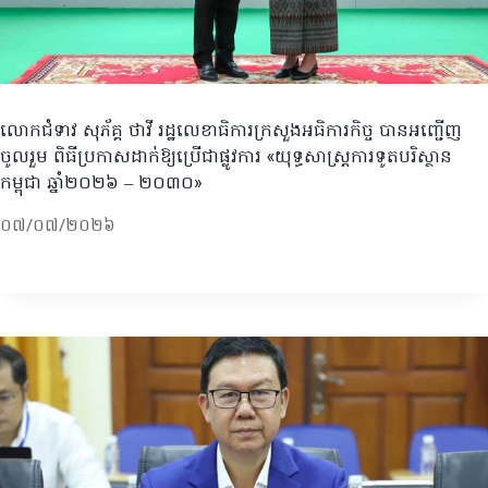
លោកជំទាវ សុភ័គ្គ ថាវី រដ្ឋលេខាធិការក្រសួងអធិការកិច្ច បានអញ្ជើញ
ចូលរួម ពិធីប្រកាសដាក់ឱ្យប្រើជាផ្លូវការ «យុទ្ធសាស្ត្រការទូតបរិស្ថាន
កម្ពុជា ឆ្នាំ២០២៦ – ២០៣០»
០៧/០៧/២០២៦