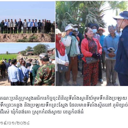
គណៈប្រតិភូក្រសួងអធិការកិច្ចចុះពិនិត្យទីតាំងស្ថានីយ៍មូមទឹកនិងប្រឡាយ
ទឹកព្រះគន្លង និងប្រឡាយទឹកព្រះស្នែង ដែលមានទីតាំងស្ថិតនៅ ភូមិខ្សាច់
ជីរស់ ឃុំកំពង់គោ ស្រុកកំពង់ស្វាយ ខេត្តកំពង់ធំ
១៩/០១/២០២៤