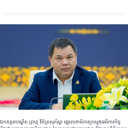
ឯកឧត្តមបណ្ឌិត ព្រហ្ម វិចិត្រសុភ័ណ្ឌ រដ្ឋលេខាធិការក្រសួងអធិការកិច្ច