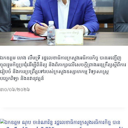
ឯកឧត្តម ហេង លឹមទ្រី រដ្ឋលេខាធិការក្រសួងអធិការកិច្ច បានអញ្ជើញ
ចូលរួមកិច្ចប្រជុំដើម្បីពិនិត្យ និងពិភាក្សាលើសេចក្ដីព្រាងអនុក្រឹត្យស្ដីពីការ
រៀបចំ និងការប្រព្រឹត្តទៅរបស់ក្រសួងឧស្សាហកម្ម វិទ្យាសាស្រ្ត
បច្ចេកវិទ្យា និងនវានុវត្តន៍
៣០/០៦/២០២៦