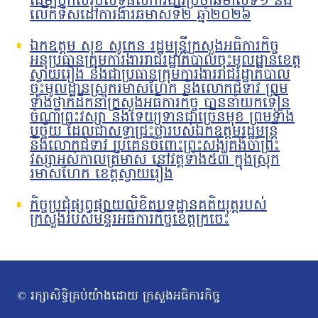
ដើម្បីបូកសរុបលទ្ធផលការងារប្រចាំឆមាសទី១ និង
លើកទិសដៅការងារឆមាសទី២ ឆ្នាំ២០២៦
ឯកឧត្តម សុខ សូកេន រដ្ឋមន្រ្តីក្រសួងអធិការកិច្ច
អនុប្រធានក្រុមការងាររាជរដ្ឋាភិបាលចុះមូលដ្ឋានខេត្ត
ស្វាយរៀង និងជាប្រធានក្រុមការងាររាជរដ្ឋាភិបាល
ចុះមូលដ្ឋានស្រុករមាសហែក និងលោកជំទាវ ព្រម
ទាំងថ្នាក់ដឹកនាំក្រសួងអធិការកិច្ច បាននាំយកទៀន
ចំណាំព្រះវស្សា និងទេយ្យទានជាច្រើនមុខ ព្រមទាំង
បច្ច័យ ដែលជាសទ្ធាជ្រះថ្លារបស់ឯកឧត្តមរដ្ឋមន្រ្តី
និងលោកជំទាវ ប្រគេនចំពោះព្រះសង្ឃគង់ចាំព្រះ
វស្សាអស់កាលត្រីមាស នៅវត្តទាំង៥៣ ក្នុងស្រុក
រមាសហែក ខេត្តស្វាយរៀង
កិច្ចប្រជុំផ្សព្វផ្សាយលិខិតបទដ្ឋានគតិយុត្តរបស់
ក្រសួងរបស់មន្ទីរអធិការកិច្ចខេត្តក្រចេះ
© រក្សាសិទ្ធិគ្រប់យ៉ាងដោយ ក្រសួងអធិការកិច្ច