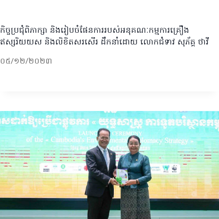
កិច្ចប្រជុំពិភាក្សា និងរៀបចំផែនការរបស់អនុគណៈកម្មការគ្រឿង
ឥស្សរិយយស និងលិខិតសរសើរ ដឹកនាំដោយ លោកជំទាវ សុភ័គ្គ ថាវី
០៥/១២/២០២៣