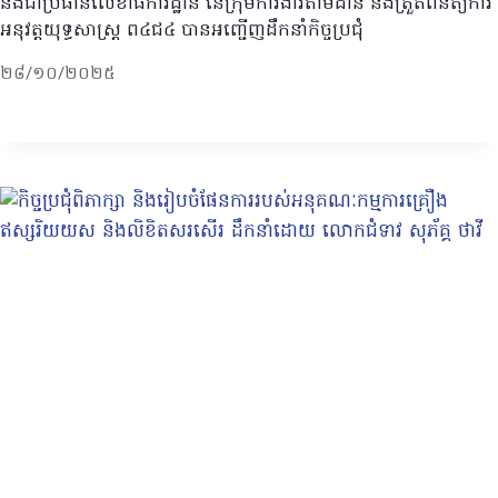
និងជាប្រធានលេខាធិការដ្ឋាន នៃក្រុមការងារតាមដាន និងត្រួតពិនិត្យការ
អនុវត្តយុទ្ធសាស្រ្ត ព៤ជ៤ បានអញ្ជើញដឹកនាំកិច្ចប្រជុំ
២៨/១០/២០២៥