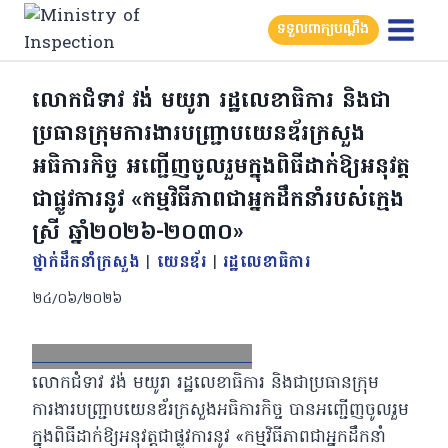
Skip
ទទួលពាក្យបណ្តឹង
to
content
លោកជំទាវ វង់ មយូរា រដ្ឋលេខាធិការ និងជា
ប្រធានក្រុមការងារបញ្រ្ជាបយេនឌ័រក្រសួង
អធិការកិច្ច អញ្ជើញចូលរួមក្នុងពិធីដាក់ឱ្យអនុវត្ត
ជាផ្លូវការនូវ «កម្មវិធីភាពជាអ្នកដឹកនាំរបស់ក្មេង
ស្រី ឆ្នាំ២០២៦-២០៣០»
ថ្នាក់ដឹកនាំក្រសួង
|
យេនឌ័រ
|
រដ្ឋលេខាធិការ
២៤/០៦/២០២៦
Facebook
X
Email
LinkedIn
លោកជំទាវ វង់ មយូរា រដ្ឋលេខាធិការ និងជាប្រធានក្រុម
ការងារបញ្រ្ជាបយេនឌ័រក្រសួងអធិការកិច្ច បានអញ្ជើញចូលរួម
ក្នុងពិធីដាក់ឱ្យអនុវត្តជាផ្លូវការនូវ «កម្មវិធីភាពជាអ្នកដឹកនាំ