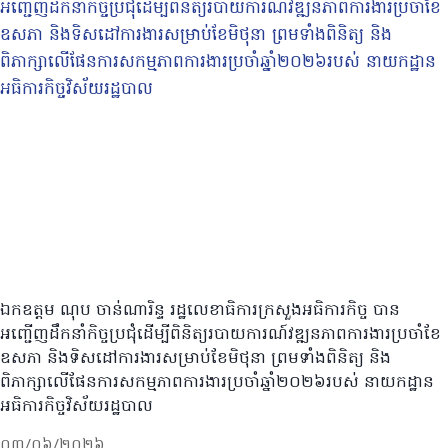
ឯកឧត្តម ណុប ចាន់ណារិន្ទ រដ្ឋលេខាធិការក្រសួងអធិការកិច្ច បាន
អញ្ជើញដឹកនាំកិច្ចប្រជុំដើម្បីពិនិត្យរបាយការណ៍វឌ្ឍនភាពការងារប្រចាំខែ
ឧសភា និងទិសដៅការងារសម្រាប់ខែមិថុនា ព្រមទាំងពិនិត្យ និង
ពិភាក្សាលើផែនការសកម្មភាពការងារប្រចាំឆ្នាំ២០២៦របស់ នាយកដ្ឋាន
អធិការកិច្ចវិស័យរដ្ឋបាល
០៣/០៦/២០២៦