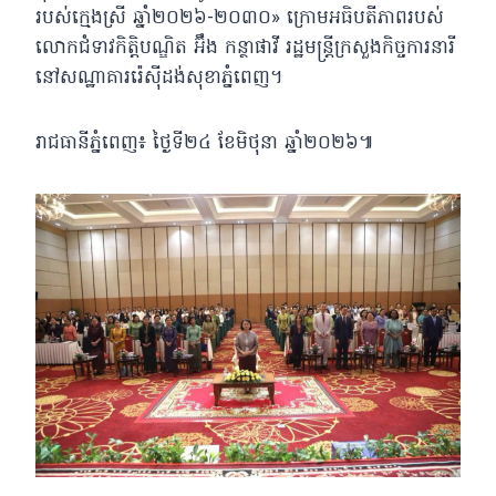
របស់ក្មេងស្រី ឆ្នាំ២០២៦-២០៣០» ក្រោមអធិបតីភាពរបស់
លោកជំទាវកិត្តិបណ្ឌិត អ៊ឹង កន្ថាផាវី រដ្ឋមន្ត្រីក្រសួងកិច្ចការនារី
នៅសណ្ឋាគាររ៉េស៊ីដង់សុខាភ្នំពេញ។
រាជធានីភ្នំពេញ៖ ថ្ងៃទី២៤ ខែមិថុនា ឆ្នាំ២០២៦៕