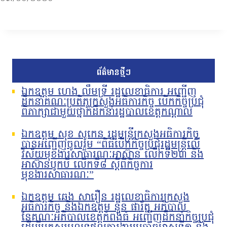
ព័ត៌មានថ្មីៗ
ឯកឧត្តម ហេង លឹមទ្រី រដ្ឋលេខាធិការ អញ្ជើញ
ដឹកនាំគណៈប្រតិភូក្រសួងអធិការកិច្ច បើកកិច្ចប្រជុំ
ពិភាក្សាជាមួយថ្នាក់ដឹកនាំរដ្ឋបាលខេត្តកណ្តាល
ឯកឧត្តម សុខ សូកេន រដ្ឋមន្រ្តីក្រសួងអធិការកិច្ច
បានអញ្ជើញចូលរួម “ពិធីបើកកិច្ចប្រជុំរដ្ឋមន្ត្រីលើ
វិស័យមុខងារសាធារណៈអាស៊ាន លើកទី២៣ និង
អាស៊ានបូកបី លើកទី៨ ស្តីពីកិច្ចការ
មុខងារសាធារណៈ”
ឯកឧត្តម ឆេង សារឿន រដ្ឋលេខាធិការក្រសួង
អធិការកិច្ច និងឯកឧត្តម នួន ផារ័ត្ន អភិបាល
នៃគណៈអភិបាលខេត្តកំពង់ធំ អញ្ជើញដឹកនាំកិច្ចប្រជុំ