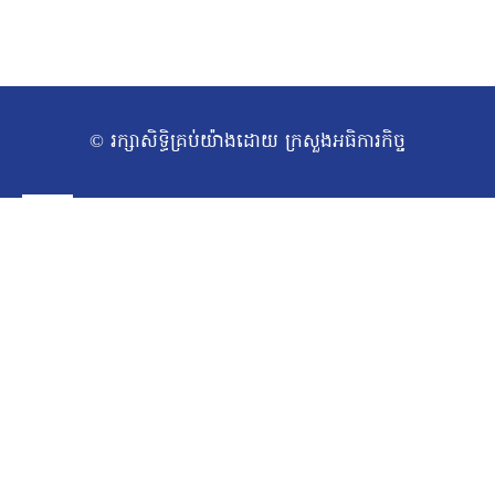
© រក្សាសិទ្ធិគ្រប់យ៉ាងដោយ ក្រសួងអធិការកិច្ច
ទំព័រដើម
Toggle
អំពីក្រសួង
សារស្វាគមន៍
child
សាវតារ
menu
រចនាសម្ព័ន្ធក្រសួង​
ថ្នាក់ដឹកនាំក្រសួង
ច្បាប់/លិខិតបទដ្ឋានគតិយុត្ត
Toggle
សកម្មភាពការងារ
ឯកឧត្ដមរដ្ឋមន្ត្រី
child
ថ្នាក់ដឹកនាំក្រសួង
menu