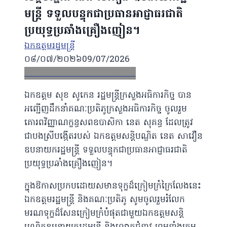
មន្ត្រី ទទួលបន្ទុកជាប្រធានអាជ្ញាធរជាតិ
ប្រយុទ្ធប្រឆាំងគ្រឿងញៀន។
ឯកឧត្ដមរដ្ឋមន្ត្រី
០៨/០៧/២០២៦
09/07/2026
Facebook
X
Email
LinkedIn
ឯកឧត្ដម សុខ សូកេន រដ្ឋមន្រ្តីក្រសួងអធិការកិច្ច បាន
អញ្ជើញដឹកនាំគណៈប្រតិភូក្រសួងអធិការកិច្ច ចូលរួម
គោរពវិញ្ញាណក្ខន្ធសពឧបាសិកា នេត សុគន្ធ ដែលត្រូវ
ជាបងស្រីបង្កើតរបស់ ឯកឧត្តមសន្តិបណ្ឌិត នេត សាវឿន
ឧបនាយករដ្ឋមន្ត្រី ទទួលបន្ទុកជាប្រធានអាជ្ញាធរជាតិ
ប្រយុទ្ធប្រឆាំងគ្រឿងញៀន។
ក្នុងឱកាសប្រកបដោយសមានទុក្ខដ៏ក្រៀមក្រំក្រៃលែងនេះ
ឯកឧត្តមរដ្ឋមន្ត្រី និងគណៈប្រតិភូ សូមចូលរួមរំលែក
មរណទុក្ខដ៏សែនក្រៀមក្រំបំផុតជាមួយឯកឧត្តមសន្តិ