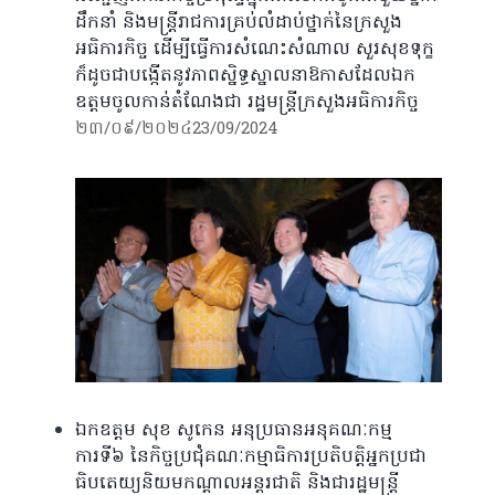
ដឹកនាំ និងមន្រ្តីរាជការគ្រប់លំដាប់ថ្នាក់នៃក្រសួង
អធិការកិច្ច ដើម្បីធ្វើការសំណេះសំណាល សួរសុខទុក្ខ
ក៏ដូចជាបង្កើតនូវភាពស្និទ្ធស្នាលនាឱកាសដែលឯក
ឧត្តមចូលកាន់តំណែងជា រដ្ឋមន្រ្តីក្រសួងអធិការកិច្ច
២៣/០៩/២០២៤
23/09/2024
ឯកឧត្តម សុខ សូកេន អនុប្រធានអនុគណៈកម្ម
ការទី៦ នៃកិច្ចប្រជុំគណៈកម្មាធិការប្រតិបត្តិអ្នកប្រជា
ធិបតេយ្យនិយមកណ្តាលអន្តរជាតិ និងជារដ្ឋមន្រ្តី