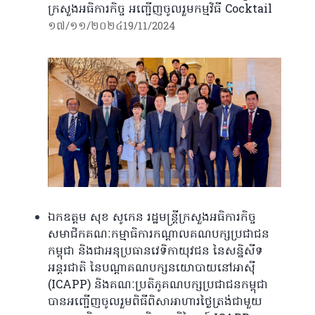
ក្រសួងអធិការកិច្ច អញ្ជើញចូលរួមកម្មវិធី Cocktail
១៧/១១/២០២៤
19/11/2024
ឯកឧត្តម សុខ សូកេន រដ្ឋមន្រ្តីក្រសួងអធិការកិច្ច
សមាជិកគណៈកម្មាធិការកណ្តាលគណបក្សប្រជាជន
កម្ពុជា និងជាអនុប្រធានវេទិកាយុវជន​ នៃសន្និសីទ
អន្តរជាតិ នៃបណ្តាគណបក្សនយោបាយនៅអាស៊ី
(ICAPP) និងគណៈប្រតិភូគណបក្សប្រជាជនកម្ពុជា
បានអញ្ជើញចូលរួមពិធីពិសាអាហារថ្ងៃត្រង់ជាមួយ