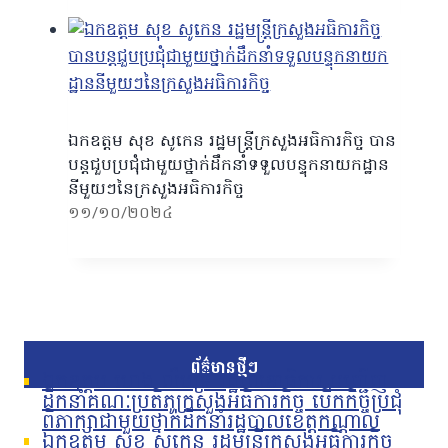
ឯកឧត្តម សុខ សូកេន រដ្ឋមន្ត្រីក្រសួងអធិការកិច្ច បាន
បន្តជួបប្រជុំជាមួយថ្នាក់ដឹកនាំទទួលបន្ទុកនាយកដ្ឋាន
នីមួយៗនៃក្រសួងអធិការកិច្ច
១១/១០/២០២៤
ព័ត៌មានថ្មីៗ
ឯកឧត្តម ហេង លឹមទ្រី រដ្ឋលេខាធិការ អញ្ជើញ
ដឹកនាំគណៈប្រតិភូក្រសួងអធិការកិច្ច បើកកិច្ចប្រជុំ
ពិភាក្សាជាមួយថ្នាក់ដឹកនាំរដ្ឋបាលខេត្តកណ្តាល
ឯកឧត្តម សុខ សូកេន រដ្ឋមន្រ្តីក្រសួងអធិការកិច្ច