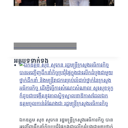
Facebook
X
Email
LinkedIn
អត្ថបទទាក់ទង
ឯកឧត្តម សុខ សូកេន រដ្ឋមន្រ្តីក្រសួងអធិការកិច្ច បាន
អញ្ជើញដឹកនាំកិច្ចប្រជុំផ្ទៃក្នុងជាលើកដំបូងជាមួយថ្នាក់