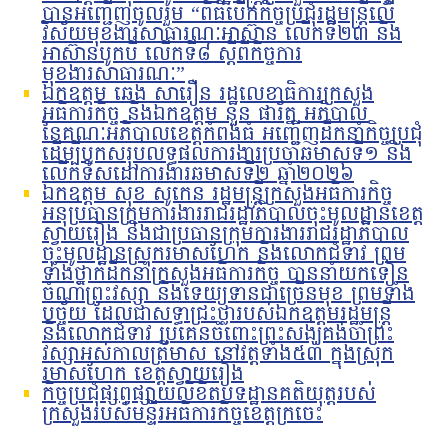
បានអញ្ជើញចូលរួម “ពិធីបើកកិច្ចប្រជុំរដ្ឋមន្ត្រីលើ
វិស័យមុខងារសាធារណៈអាស៊ាន លើកទី២៣ និង
អាស៊ានបូកបី លើកទី៨ ស្តីពីកិច្ចការ
មុខងារសាធារណៈ”
ឯកឧត្តម ឆេង សារឿន រដ្ឋលេខាធិការក្រសួង
អធិការកិច្ច និងឯកឧត្តម នួន ផារ័ត្ន អភិបាល
នៃគណៈអភិបាលខេត្តកំពង់ធំ អញ្ជើញដឹកនាំកិច្ចប្រជុំ
ដើម្បីបូកសរុបលទ្ធផលការងារប្រចាំឆមាសទី១ និង
លើកទិសដៅការងារឆមាសទី២ ឆ្នាំ២០២៦
ឯកឧត្តម សុខ សូកេន រដ្ឋមន្រ្តីក្រសួងអធិការកិច្ច
អនុប្រធានក្រុមការងាររាជរដ្ឋាភិបាលចុះមូលដ្ឋានខេត្ត
ស្វាយរៀង និងជាប្រធានក្រុមការងាររាជរដ្ឋាភិបាល
ចុះមូលដ្ឋានស្រុករមាសហែក និងលោកជំទាវ ព្រម
ទាំងថ្នាក់ដឹកនាំក្រសួងអធិការកិច្ច បាននាំយកទៀន
ចំណាំព្រះវស្សា និងទេយ្យទានជាច្រើនមុខ ព្រមទាំង
បច្ច័យ ដែលជាសទ្ធាជ្រះថ្លារបស់ឯកឧត្តមរដ្ឋមន្រ្តី
និងលោកជំទាវ ប្រគេនចំពោះព្រះសង្ឃគង់ចាំព្រះ
វស្សាអស់កាលត្រីមាស នៅវត្តទាំង៥៣ ក្នុងស្រុក
រមាសហែក ខេត្តស្វាយរៀង
កិច្ចប្រជុំផ្សព្វផ្សាយលិខិតបទដ្ឋានគតិយុត្តរបស់
ក្រសួងរបស់មន្ទីរអធិការកិច្ចខេត្តក្រចេះ