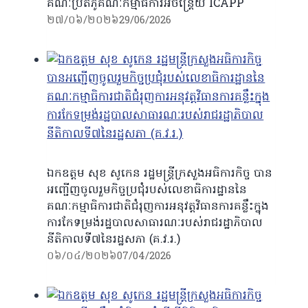
គណៈប្រតិភូគណៈកម្មាធិការអចិន្ត្រៃយ៍ ICAPP
២៧/០៦/២០២៦
29/06/2026
ឯកឧត្ដម សុខ សូកេន រដ្ឋមន្រ្តីក្រសួងអធិការកិច្ច បាន
អញ្ជើញចូលរួមកិច្ចប្រជុំរបស់លេខាធិការដ្ឋាននៃ
គណៈកម្មាធិការជាតិជំរុញការអនុវត្តវិធានការគន្លឹះក្នុង
ការកែទម្រង់រដ្ឋបាលសាធារណៈរបស់រាជរដ្ឋាភិបាល
នីតិកាលទី៧នៃរដ្ឋសភា (គ.វ.រ.)
០៦/០៤/២០២៦
07/04/2026