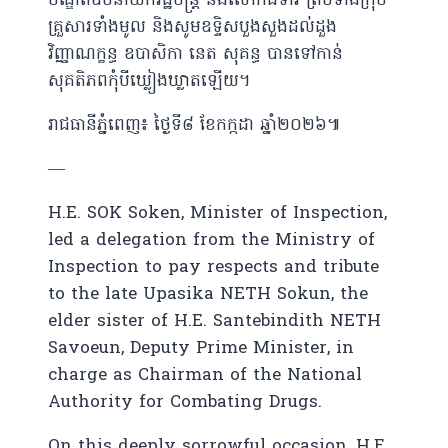
បណ្ឌិតឧបនាយករដ្ឋមន្ត្រី និងលោកជំទាវ ព្រមទាំងក្រុម
គ្រួសារទាំងមូល និងសូមឧទ្ទិសបួងសួងដល់ដួង
វិញ្ញាណក្ខន្ធ ឧបាសិកា នេត សុគន្ធ បានទៅកាន់
សុគតិភពកុំបីឃ្លៀងឃ្លាតឡើយ។
រាជធានីភ្នំពេញ៖ ថ្ងៃទី៨ ខែកក្កដា ឆ្នាំ២០២៦៕
—
H.E. SOK Soken, Minister of Inspection,
led a delegation from the Ministry of
Inspection to pay respects and tribute
to the late Upasika NETH Sokun, the
elder sister of H.E. Santebindith NETH
Savoeun, Deputy Prime Minister, in
charge as Chairman of the National
Authority for Combating Drugs.
On this deeply sorrowful occasion, H.E.