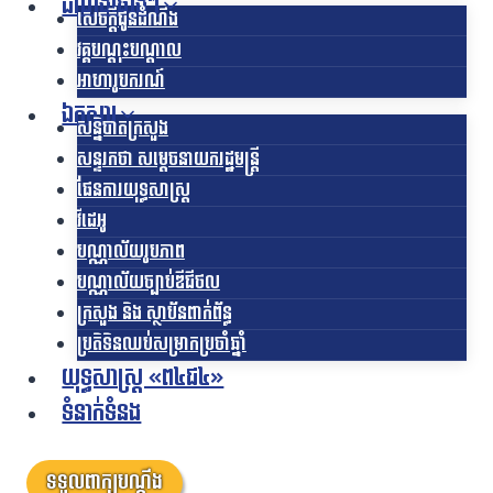
ដំណឹងផ្សេងៗ
សេចក្តីជូនដំណឹង
វគ្គបណ្តុះបណ្តាល
អាហារូបករណ៍
ឯកសារ
សន្និបាតក្រសួង
សន្ទរកថា សម្តេចនាយករដ្ឋមន្ត្រី
ផែនការយុទ្ធសាស្រ្ត
វីដេអូ
បណ្ណាល័យរូបភាព
បណ្ណាល័យច្បាប់ឌីជីថល
ក្រសួង និង ស្ថាប័នពាក់ព័ន្ធ
ប្រតិទិនឈប់សម្រាកប្រចាំឆ្នាំ
យុទ្ធសាស្ត្រ «ព៤ជ៤»
ទំនាក់ទំនង
ទទួលពាក្យបណ្តឹង