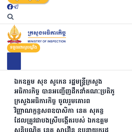
ទទួលពាក្យបណ្តឹង
ឯកឧត្ដម សុខ សូកេន រដ្ឋមន្រ្តីក្រសួង
អធិការកិច្ច បានអញ្ជើញដឹកនាំគណៈប្រតិភូ
ក្រសួងអធិការកិច្ច ចូលរួមគោរព
វិញ្ញាណក្ខន្ធសពឧបាសិកា នេត សុគន្ធ
ដែលត្រូវជាបងស្រីបង្កើតរបស់ ឯកឧត្តម
សន្តិបណ្ឌិត នេត សាវឿន ឧបនាយករដ្ឋ