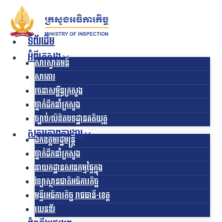
Skip
to
content
ទំព័រដើម
អំពីក្រសួង
សារស្វាគមន៍
សាវតារ
រចនាសម្ព័ន្ធក្រសួង​
ថ្នាក់ដឹកនាំក្រសួង
ច្បាប់/លិខិតបទដ្ឋានគតិយុត្ត
សកម្មភាពការងារ
ឯកឧត្ដមរដ្ឋមន្ត្រី
ថ្នាក់ដឹកនាំក្រសួង
នាយកដ្ឋានសវនកម្មផ្ទៃក្នុង
វិទ្យាស្ថានជាតិអធិការកិច្ច
មន្ទីរអធិការកិច្ច រាជធានី-ខេត្ត
យេនឌ័រ