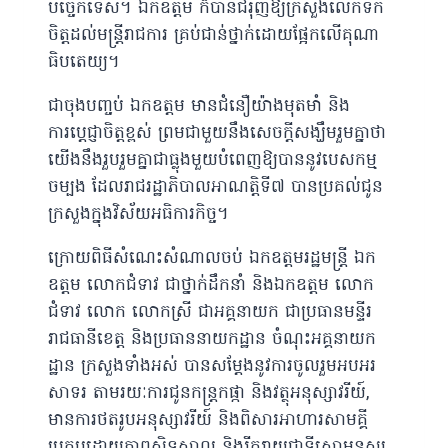
បច្ចេកទេស។ ឯកឧត្តម ក៏បានជំរុញឱ្យក្រសួងលើកទឹក
ចិត្តដល់មន្ត្រីរាជការ គ្រប់ជាន់ថ្នាក់ដោយផ្អែកលើគុណា
ធិបតេយ្យ។
ជាចុងបញ្ចប់ ឯកឧត្តម មានជំនឿយ៉ាងមុតមាំ និង
ការប្តេជ្ញាចិត្តខ្ពស់ ព្រមជាមួយនឹងសេចក្តីសង្ឃឹមរួមគ្នាថា
យើងនឹងរួបរួមគ្នាជាធ្លុងមួយបំពេញឱ្យបាននូវបេសកម្ម
ចម្បង ដែលរាជរដ្ឋាភិបាលអាណត្តិទី៧ បានប្រគល់ជូន
ក្រសួងក្នុងវិស័យអធិការកិច្ច។
ក្រោយពិធីសំណេះសំណាលចប់ ឯកឧត្តមរដ្ឋមន្រ្តី ឯក
ឧត្តម លោកជំទាវ ជាថ្នាក់ដឹកនាំ និងឯកឧត្តម លោក
ជំទាវ លោក លោកស្រី ជាអគ្គនាយក ជាប្រធានមន្ទីរ
រាជធានីខេត្ត និងប្រធាននាយកដ្ឋាន ចំណុះអគ្គនាយក
ដ្ឋាន ក្រសួងទាំងអស់ បានសម្តែងនូវការចូលរួមអបអរ
សាទរ តាមរយៈការជូនកន្រ្តកផ្កា និងវត្ថុអនុស្សាវរីយ៍,
មានការថតរូបអនុស្សាវរីយ៍ និងពិសារអាហារសាមគ្គី
ប្រកបដោយភាពស្និទ្ធស្នាល និងរីករាយជាទីសោមនស្ស