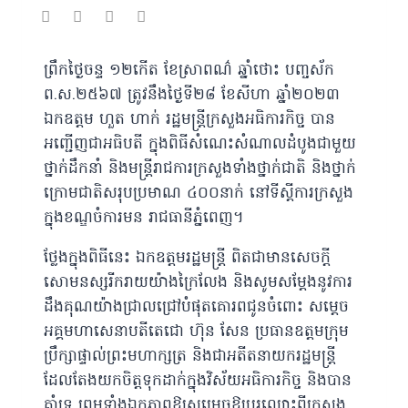
ព្រឹកថ្ងៃចន្ទ ១២កើត ខែស្រាពណ៌ ឆ្នាំថោះ បញ្ចស័ក
ព.ស.២៥៦៧ ត្រូវនឹងថ្ងៃទី២៨ ខែសីហា ឆ្នាំ២០២៣
ឯកឧត្តម ហួត ហាក់ រដ្ឋមន្រ្តីក្រសួងអធិការកិច្ច បាន
អញ្ជើញជាអធិបតី ក្នុងពិធីសំណេះសំណាលដំបូងជាមួយ
ថ្នាក់ដឹកនាំ និងមន្រ្តីរាជការក្រសួងទាំងថ្នាក់ជាតិ និងថ្នាក់
ក្រោមជាតិសរុបប្រមាណ ៤០០នាក់ នៅទីស្តីការក្រសួង
ក្នុងខណ្ឌចំការមន រាជធានីភ្នំពេញ។
ថ្លែងក្នុងពិធីនេះ ឯកឧត្តមរដ្ឋមន្រ្តី
ពិតជាមានសេចក្តី
សោមនស្សរីករាយយ៉ាងក្រៃលែង និងសូមសម្តែងនូវការ
ដឹងគុណយ៉ាងជ្រាលជ្រៅបំផុតគោរពជូនចំពោះ សម្តេច
អគ្គមហាសេនាបតីតេជោ ហ៊ុន សែន ប្រធានឧត្តមក្រុម
ប្រឹក្សាផ្ទាល់ព្រះមហាក្សត្រ និងជាអតីតនាយករដ្ឋមន្រ្តី
ដែលតែងយកចិត្តទុកដាក់ក្នុងវិស័យអធិការកិច្ច និងបាន
គាំទ្រ ព្រមទាំងឯកភាពឱ្យសម្រេចឱ្យប្តូរឈ្មោះពីក្រសួង