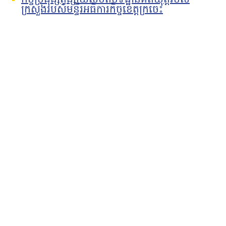
កិច្ចប្រជុំផ្សព្វផ្សាយលិខិតបទដ្ឋានគតិយុត្តរបស់
ក្រសួងរបស់មន្ទីរអធិការកិច្ចខេត្តក្រចេះ