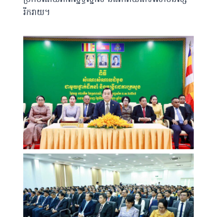
រីករាយ។