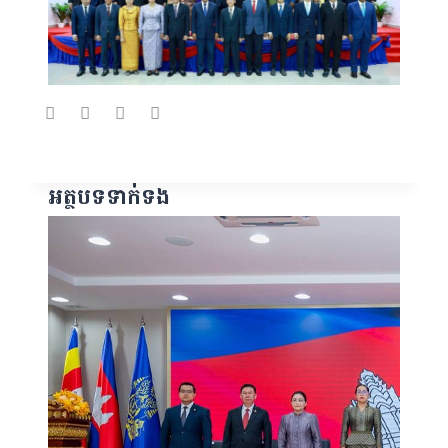
អត្ថបទទាក់ទង