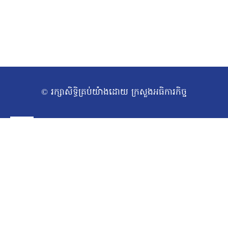
© រក្សាសិទ្ធិគ្រប់យ៉ាងដោយ ក្រសួងអធិការកិច្ច
ទំព័រដើម
Toggle
អំពីក្រសួង
សារស្វាគមន៍
child
សាវតារ
menu
រចនាសម្ព័ន្ធក្រសួង​
ថ្នាក់ដឹកនាំក្រសួង
ច្បាប់/លិខិតបទដ្ឋានគតិយុត្ត
Toggle
សកម្មភាពការងារ