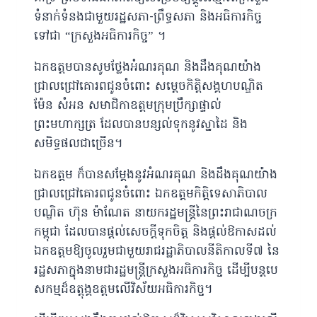
ទំនាក់ទំនងជាមួយរដ្ឋសភា-ព្រឹទ្ធសភា និងអធិការកិច្ច
ទៅជា “ក្រសួងអធិការកិច្ច” ។
ឯកឧត្តមបានសូមថ្លែងអំណរគុណ និងដឹងគុណយ៉ាង
ជ្រាលជ្រៅគោរពជូនចំពោះ សម្តេចកិត្តិសង្គហបណ្ឌិត
ម៉ែន សំអន សមាជិកាឧត្តមក្រុមប្រឹក្សាផ្ទាល់
ព្រះមហាក្សត្រ ដែលបានបន្សល់ទុកនូវស្នាដៃ និង
សមិទ្ធផលជាច្រើន។
ឯកឧត្តម ក៏បានសម្តែងនូវអំណរគុណ និងដឹងគុណយ៉ាង
ជ្រាលជ្រៅគោរពជូនចំពោះ ឯកឧត្តមកិត្តិទេសាភិបាល
បណ្ឌិត ហ៊ុន ម៉ាណែត នាយករដ្ឋមន្ត្រីនៃព្រះរាជាណចក្រ
កម្ពុជា ដែលបានផ្តល់សេចក្តីទុកចិត្ត និងផ្តល់ឱកាសដល់
ឯកឧត្តមឱ្យចូលរួមជាមួយរាជរដ្ឋាភិបាលនីតិកាលទី៧ នៃ
រដ្ឋសភាក្នុងនាមជារដ្ឋមន្រ្តីក្រសួងអធិការកិច្ច ដើម្បីបន្តបេ
សកម្មដ៏ឧត្តុង្គឧត្តមលើវិស័យអធិការកិច្ច។