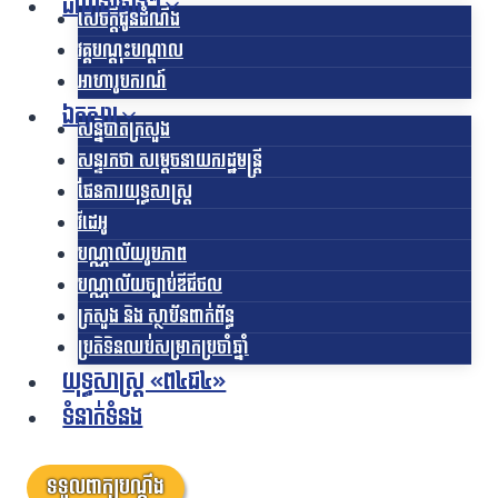
ដំណឹងផ្សេងៗ
សេចក្តីជូនដំណឹង
វគ្គបណ្តុះបណ្តាល
អាហារូបករណ៍
ឯកសារ
សន្និបាតក្រសួង
សន្ទរកថា សម្តេចនាយករដ្ឋមន្ត្រី
ផែនការយុទ្ធសាស្រ្ត
វីដេអូ
បណ្ណាល័យរូបភាព
បណ្ណាល័យច្បាប់ឌីជីថល
ក្រសួង និង ស្ថាប័នពាក់ព័ន្ធ
ប្រតិទិនឈប់សម្រាកប្រចាំឆ្នាំ
យុទ្ធសាស្ត្រ «ព៤ជ៤»
ទំនាក់ទំនង
ទទួលពាក្យបណ្តឹង