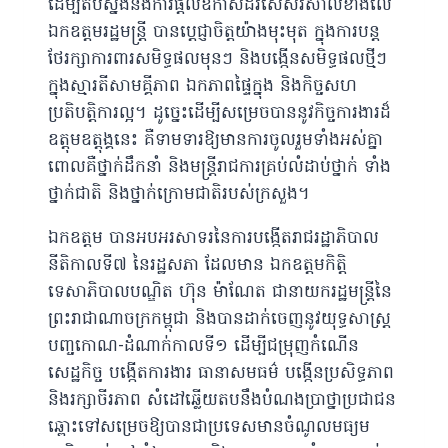
ដើម្បីតបស្នងនឹងការផ្តល់ឱកាសដ៏វិសេសវិសាលខាងលើ
ឯកឧត្តមរដ្ឋមន្ត្រី បានបេ្តជ្ញាចិត្តយ៉ាងមុះមុត ក្នុងការបន្ត
ថែរក្សាការពារសមិទ្ធផលមុនៗ និងបង្កើនសមិទ្ធផលថ្មីៗ
ក្នុងស្មារតីសាមគ្គីភាព ឯកភាពផ្ទៃក្នុង និងកិច្ចសហ
ប្រតិបត្តិការល្អ។ ដូច្នេះដើម្បីសម្រេចបាននូវកិច្ចការងារដ៏
ឧត្តុមឧត្តុង្គនេះ គឺទាមទារឱ្យមានការចូលរួមទាំងអស់គ្នា
ពោលគឺថ្នាក់ដឹកនាំ និងមន្ត្រីរាជការគ្រប់លំដាប់ថ្នាក់ ទាំង
ថ្នាក់ជាតិ និងថ្នាក់ក្រោមជាតិរបស់ក្រសួង។
ឯកឧត្តម បានអបអរសាទរនៃការបង្កើតរាជរដ្ឋាភិបាល
នីតិកាលទី៧ នៃរដ្ឋសភា ដែលមាន ឯកឧត្តមកិត្តិ
ទេសាភិបាលបណ្ឌិត ហ៊ុន ម៉ាណែត ជានាយករដ្ឋមន្រ្តីនៃ
ព្រះរាជាណាចក្រកម្ពុជា និងបានដាក់ចេញនូវយុទ្ធសាស្រ្ត
បញ្ចកោណ-ដំណាក់កាលទី១ ដើម្បីជម្រុញកំណើន
សេដ្ឋកិច្ច បង្កើតការងារ ធានាសមធម៌ បង្កើនប្រសិទ្ធភាព
និងរក្សាចីរភាព សំដៅឆ្លើយតបនឹងបំណងប្រាថ្នាប្រជាជន
ឆ្ពោះទៅសម្រេចឱ្យបានជាប្រទេសមានចំណូលមធ្យម