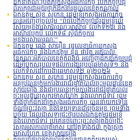
ដឹកនាំគណៈប្រតិភូក្រសួងអធិការកិច្ច បើកកិច្ចប្រជុំ
ពិភាក្សាជាមួយថ្នាក់ដឹកនាំរដ្ឋបាលខេត្តកណ្តាល
ឯកឧត្តម សុខ សូកេន រដ្ឋមន្រ្តីក្រសួងអធិការកិច្ច
បានអញ្ជើញចូលរួម “ពិធីបើកកិច្ចប្រជុំរដ្ឋមន្ត្រីលើ
វិស័យមុខងារសាធារណៈអាស៊ាន លើកទី២៣ និង
អាស៊ានបូកបី លើកទី៨ ស្តីពីកិច្ចការ
មុខងារសាធារណៈ”
ឯកឧត្តម ឆេង សារឿន រដ្ឋលេខាធិការក្រសួង
អធិការកិច្ច និងឯកឧត្តម នួន ផារ័ត្ន អភិបាល
នៃគណៈអភិបាលខេត្តកំពង់ធំ អញ្ជើញដឹកនាំកិច្ចប្រជុំ
ដើម្បីបូកសរុបលទ្ធផលការងារប្រចាំឆមាសទី១ និង
លើកទិសដៅការងារឆមាសទី២ ឆ្នាំ២០២៦
ឯកឧត្តម សុខ សូកេន រដ្ឋមន្រ្តីក្រសួងអធិការកិច្ច
អនុប្រធានក្រុមការងាររាជរដ្ឋាភិបាលចុះមូលដ្ឋានខេត្ត
ស្វាយរៀង និងជាប្រធានក្រុមការងាររាជរដ្ឋាភិបាល
ចុះមូលដ្ឋានស្រុករមាសហែក និងលោកជំទាវ ព្រម
ទាំងថ្នាក់ដឹកនាំក្រសួងអធិការកិច្ច បាននាំយកទៀន
ចំណាំព្រះវស្សា និងទេយ្យទានជាច្រើនមុខ ព្រមទាំង
បច្ច័យ ដែលជាសទ្ធាជ្រះថ្លារបស់ឯកឧត្តមរដ្ឋមន្រ្តី
និងលោកជំទាវ ប្រគេនចំពោះព្រះសង្ឃគង់ចាំព្រះ
វស្សាអស់កាលត្រីមាស នៅវត្តទាំង៥៣ ក្នុងស្រុក
រមាសហែក ខេត្តស្វាយរៀង