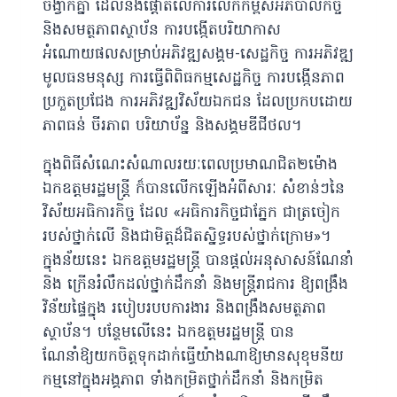
ចង្វាក់គ្នា ដែលនឹងផ្តោតលើការលើកកម្ពស់អភិបាលកិច្ច
និងសមត្ថភាពស្ថាប័ន ការបង្កើតបរិយាកាស
អំណោយផលសម្រាប់អភិវឌ្ឍសង្គម-សេដ្ឋកិច្ច ការអភិវឌ្ឍ
មូលធនមនុស្ស ការធ្វើពិពិធកម្មសេដ្ឋកិច្ច ការបង្កើនភាព
ប្រកួតប្រជែង ការអភិវឌ្ឍវិស័យឯកជន ដែលប្រកបដោយ
ភាពធន់ ចីរភាព បរិយាប័ន្ន និងសង្គមឌីជីថល។
ក្នុងពិធីសំណេះសំណាលរយៈពេលប្រមាណជិត២ម៉ោង
ឯកឧត្តមរដ្ឋមន្រ្តី ក៏បានលើកឡើងអំពីសារៈ សំខាន់ៗនៃ
វិស័យអធិការកិច្ច ដែល «អធិការកិច្ចជាភ្នែក ជាត្រចៀក
របស់ថ្នាក់លើ និងជាមិត្តដ៏ជិតស្និទ្ធរបស់ថ្នាក់ក្រោម»។
ក្នុងន័យនេះ ឯកឧត្តមរដ្ឋមន្ត្រី បានផ្តល់អនុសាសន៍ណែនាំ
និង ក្រើនរំលឹកដល់ថ្នាក់ដឹកនាំ និងមន្ត្រីរាជការ ឱ្យពង្រឹង
វិន័យផ្ទៃក្នុង របៀបរបបការងារ និងពង្រឹងសមត្ថភាព
ស្ថាប័ន។ បន្ថែមលើនេះ ឯកឧត្តមរដ្ឋមន្រ្តី បាន
ណែនាំឱ្យយកចិត្តទុកដាក់ធ្វើយ៉ាងណាឱ្យមានសុខុមនីយ
កម្មនៅក្នុងអង្គភាព ទាំងកម្រិតថ្នាក់ដឹកនាំ និងកម្រិត