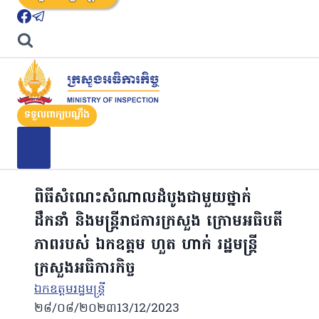
ទទួលពាក្យបណ្តឹង
ពិធីសំណេះសំណាលដំបូងជាមួយថ្នាក់
ដឹកនាំ និងមន្រ្តីរាជការក្រសួង ក្រោមអធិបតី
ភាពរបស់ ឯកឧត្តម ហួត ហាក់ រដ្ឋមន្ត្រី
ក្រសួងអធិការកិច្ច
ឯកឧត្ដមរដ្ឋមន្ត្រី
២៨/០៨/២០២៣
13/12/2023