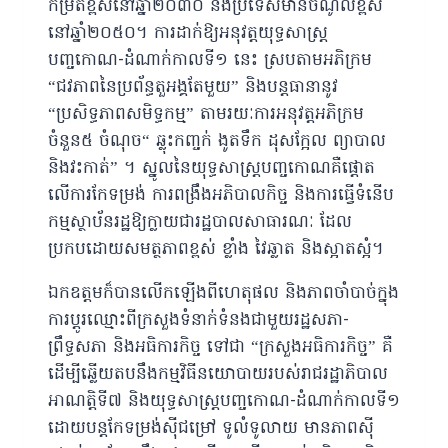
កម្រិតខ្ពស់នៅឆ្នាំ២០៣០ និងប្រទេសមានចំណូលខ្ពស់
នៅឆ្នាំ២០៥០។ ការដាក់ឱ្យអនុវត្តយុទ្ធសាស្រ្ត
បញ្ចកោណ-ដំណាក់កាលទី១ នេះ ស្របតាមអភិក្រម
“ជវភាពនៃប្រព័ន្ធតួអង្គតែមួយ” និងបន្តធានានូវ
“ប្រសិទ្ធភាពសមិទ្ធកម្ម” តាមរយៈការអនុវត្តអភិក្រម
ចំនួន៥ ចំណុច“ ឆ្លុះកញ្ចក់ ងូតទឹក ដុសក្អែល ព្យាបាល
និងវះកាត់” ។ ស្នូលនៃយុទ្ធសាស្ត្របញ្ចកោណគឺផ្ដោត
លើការកែទម្រង់ ការពង្រឹងអភិបាលកិច្ច និងការធ្វើទំនើប
កម្មស្ថាប័នរដ្ឋឱ្យក្លាយជារដ្ឋបាលសាធារណៈ ដែល
ប្រកបដោយសមត្ថភាពខ្ពស់ ខ្លាំង វៃឆ្លាត និងស្អាតស្អំ។
ឯកឧត្តមក៏បានលើកឡើងពីហេតុផល និងភាពចាំបាច់ក្នុង
ការប្តូរឈ្មោះពីក្រសួងទំនាក់ទំនងជាមួយរដ្ឋសភា-
ព្រឹទ្ធសភា និងអធិការកិច្ច ទៅជា “ក្រសួងអធិការកិច្ច” គឺ
ដើម្បីឆ្លើយតបនឹងកម្មវិធីនយោបាយរបស់រាជរដ្ឋាភិបាល
អាណត្តិទី៧ និងយុទ្ធសាស្រ្តបញ្ចកោណ-ដំណាក់កាលទី១
ដោយបន្តកែទម្រង់ស៊ីជម្រៅ ទូលំទូលាយ មានភាពស៊ី