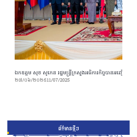
ឯកឧត្តម សុខ សូកេន រដ្ឋមន្ត្រីក្រសួងអធិការកិច្ចបានអញ្ជើញជាអធិ
២៧/០៦/២០២៥
11/07/2025
ព័ត៌មានថ្មីៗ
ឯកឧត្តម ហេង លឹមទ្រី រដ្ឋលេខាធិការ អញ្ជើញ