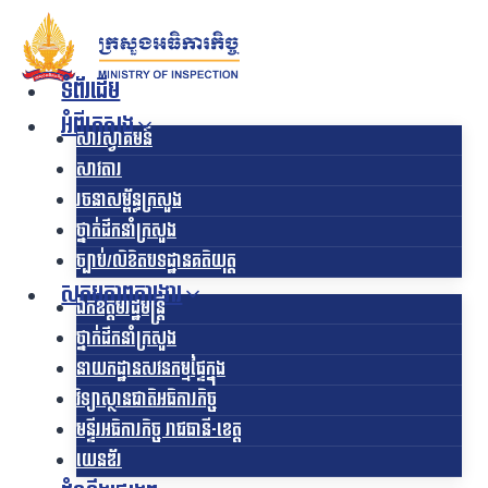
Skip
to
content
ទំព័រដើម
អំពីក្រសួង
សារស្វាគមន៍
សាវតារ
រចនាសម្ព័ន្ធក្រសួង​
ថ្នាក់ដឹកនាំក្រសួង
ច្បាប់/លិខិតបទដ្ឋានគតិយុត្ត
សកម្មភាពការងារ
ឯកឧត្ដមរដ្ឋមន្ត្រី
ថ្នាក់ដឹកនាំក្រសួង
នាយកដ្ឋានសវនកម្មផ្ទៃក្នុង
វិទ្យាស្ថានជាតិអធិការកិច្ច
មន្ទីរអធិការកិច្ច រាជធានី-ខេត្ត
យេនឌ័រ