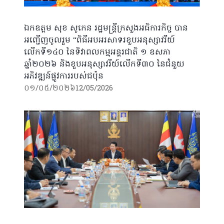
ឯកឧត្តម សុខ សូកេន រដ្ឋមន្ត្រីក្រសួងអធិការកិច្ច បាន
អញ្ជើញចូលរួម “ពិធីអបអរសាទរខួបអនុស្សាវរីយ៍
លើកទី១៤០ នៃទិវាពលកម្មអន្តរជាតិ ១ ឧសភា
ឆ្នាំ២០២៦ និងខួបអនុស្សាវរីយ៍លើកទី៣០ នៃជំនួយ
អភិវឌ្ឍន៍ផ្លូវការរបស់ជប៉ុន
០១/០៥/២០២៦
12/05/2026