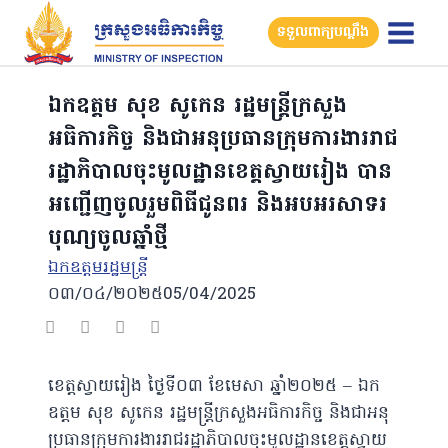
Skip
ទទួលពាក្យបណ្តឹង
to
content
ឯកឧត្តម សុខ សូកេន រដ្ឋមន្រ្តីក្រសួង
អធិការកិច្ច និងជាអនុប្រធានក្រុមការងាររាជ
រដ្ឋាភិបាលចុះមូលដ្ឋានខេត្តស្វាយរៀង បាន
អញ្ជើញចូលរួមពិធីជូនពរ និងអបអរសាទរ
បុណ្យចូលឆ្នាំថ្មី
ឯកឧត្ដមរដ្ឋមន្ត្រី
០៣/០៤/២០២៥
05/04/2025
ខេត្តស្វាយរៀង ថ្ងៃទី០៣ ខែមេសា ឆ្នាំ២០២៥ – ឯក
ឧត្តម សុខ សូកេន រដ្ឋមន្រ្តីក្រសួងអធិការកិច្ច និងជាអនុ
ប្រធានក្រុមការងាររាជរដ្ឋាភិបាលចុះមូលដ្ឋានខេត្តស្វាយ