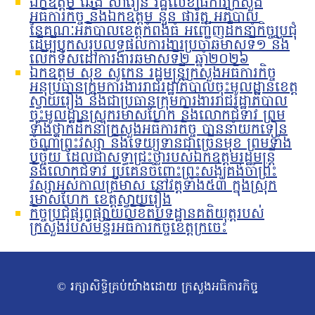
ឯកឧត្តម ឆេង សារឿន រដ្ឋលេខាធិការក្រសួង
អធិការកិច្ច និងឯកឧត្តម នួន ផារ័ត្ន អភិបាល
នៃគណៈអភិបាលខេត្តកំពង់ធំ អញ្ជើញដឹកនាំកិច្ចប្រជុំ
ដើម្បីបូកសរុបលទ្ធផលការងារប្រចាំឆមាសទី១ និង
លើកទិសដៅការងារឆមាសទី២ ឆ្នាំ២០២៦
ឯកឧត្តម សុខ សូកេន រដ្ឋមន្រ្តីក្រសួងអធិការកិច្ច
អនុប្រធានក្រុមការងាររាជរដ្ឋាភិបាលចុះមូលដ្ឋានខេត្ត
ស្វាយរៀង និងជាប្រធានក្រុមការងាររាជរដ្ឋាភិបាល
ចុះមូលដ្ឋានស្រុករមាសហែក និងលោកជំទាវ ព្រម
ទាំងថ្នាក់ដឹកនាំក្រសួងអធិការកិច្ច បាននាំយកទៀន
ចំណាំព្រះវស្សា និងទេយ្យទានជាច្រើនមុខ ព្រមទាំង
បច្ច័យ ដែលជាសទ្ធាជ្រះថ្លារបស់ឯកឧត្តមរដ្ឋមន្រ្តី
និងលោកជំទាវ ប្រគេនចំពោះព្រះសង្ឃគង់ចាំព្រះ
វស្សាអស់កាលត្រីមាស នៅវត្តទាំង៥៣ ក្នុងស្រុក
រមាសហែក ខេត្តស្វាយរៀង
កិច្ចប្រជុំផ្សព្វផ្សាយលិខិតបទដ្ឋានគតិយុត្តរបស់
ក្រសួងរបស់មន្ទីរអធិការកិច្ចខេត្តក្រចេះ
© រក្សាសិទ្ធិគ្រប់យ៉ាងដោយ ក្រសួងអធិការកិច្ច