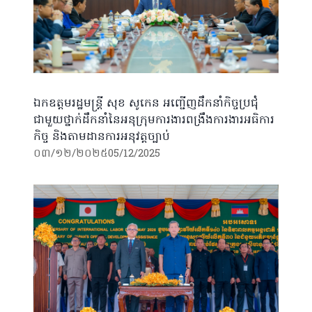
ឯកឧត្តមរដ្ឋមន្ត្រី សុខ សូកេន អញ្ជើញដឹកនាំកិច្ចប្រជុំ
ជាមួយថ្នាក់ដឹកនាំនៃអនុក្រុមការងារពង្រឹងការងារអធិការ
កិច្ច និងតាមដានការអនុវត្តច្បាប់
០៣/១២/២០២៥
05/12/2025