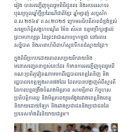
រៀង
បានអញ្ជើញចូលរួមពិធីជូនពរ និងអបអរសាទរ
បុណ្យចូលឆ្នាំថ្មីប្រពៃណីជាតិខ្មែរ ឆ្នាំម្សាញ់ សប្តស័ក
ព.ស.២៥៦៩ គ.ស.២០២៥ ក្រោមអធិបតីភាពដ៏ខ្ពង់ខ្ពស់
សម្ដេចកិត្តិសង្គហបណ្ឌិត ម៉ែន សំអន ឧត្តមប្រឹក្សាផ្ទាល់
ព្រះមហាក្សត្រ នៃព្រះរាជាណាចក្រកម្ពុជា នៅអគារ
សន្និបាត និងអាពាហ៍ពិពាហ៍សួនទឹកគជ់ស្វាយព្រៃ។
ក្នុងពិធីប្រកបដោយភាពសប្បាយរីករាយនិង
មនោសញ្ចេតនាខ្ពស់នេះដែរ ក៏មានការអញ្ជើញចូលរួមពី
គណៈប្រតិភូវៀតណាមមកពីរដ្ឋបាលខេត្តតៃនិញ និង
រដ្ឋបាលខេត្តឡុងអានផងដែរ ដែលបានបង្ហាញអំពីស្មារតី
នៃការបន្តពង្រឹងចំណងមិត្តភាព សាមគ្គីភាព កិច្ចហស
ប្រតិបត្តិការល្អ និងមិត្តភាពយូរអង្វែងរវាងខេត្តនិងខេត្ត
និយាយដោយឡែក និងរវាងប្រជាជននិងប្រជាជននៃ
ប្រទេសទាំងពីរនិយាយជារួម។