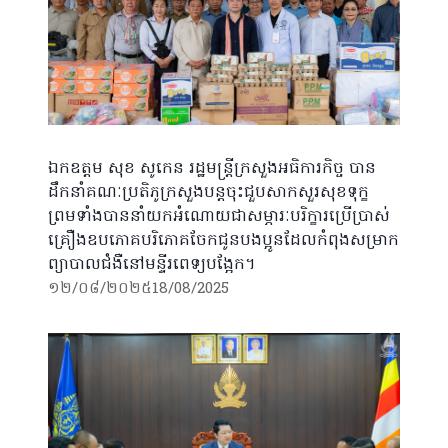
ឯកឧត្តម សុខ សូកេន រដ្ឋមន្រ្តីក្រសួងអធិការកិច្ច បាន
ដឹកនាំគណៈប្រតិភូក្រសួងបន្តចុះជួបសាកសួរសុខទុក្ខ
ព្រមទាំងបាននាំយកអំណោយជាសម្ភារៈបរិក្ខារប្រើប្រាស់
គ្រឿងឧបភោគបរិភោគចែកជូនបងប្អូនដែលកំពុងសម្រាក
ព្យាបាលជំងឺនៅមន្ទីរពេទ្យបង្អែក។
១២/០៨/២០២៥
18/08/2025