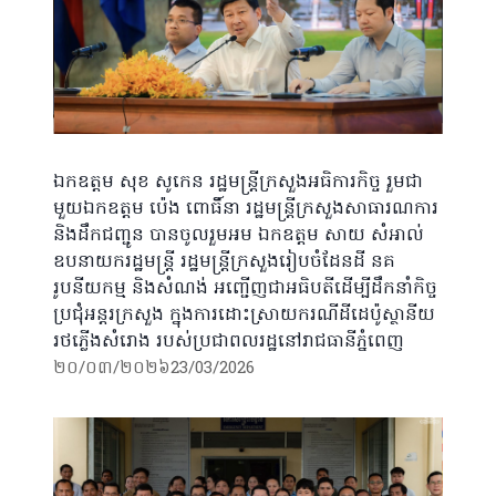
ឯកឧត្តម សុខ សូកេន រដ្ឋមន្ត្រីក្រសួងអធិការកិច្ច រួមជា
មួយឯកឧត្តម ប៉េង ពោធិ៍នា រដ្ឋមន្រ្តីក្រសួងសាធារណការ
និងដឹកជញ្ជូន បានចូលរួមអម ឯកឧត្តម សាយ សំអាល់
ឧបនាយករដ្ឋមន្រ្តី រដ្ឋមន្ត្រីក្រសួងរៀបចំដែនដី នគ
រូបនីយកម្ម និងសំណង់ អញ្ជើញជាអធិបតីដើម្បីដឹកនាំកិច្ច
ប្រជុំអន្តរក្រសួង ក្នុងការដោះស្រាយករណីដីដេប៉ូស្ថានីយ
រថភ្លើងសំរោង របស់ប្រជាពលរដ្ឋនៅរាជធានីភ្នំពេញ
២០/០៣/២០២៦
23/03/2026