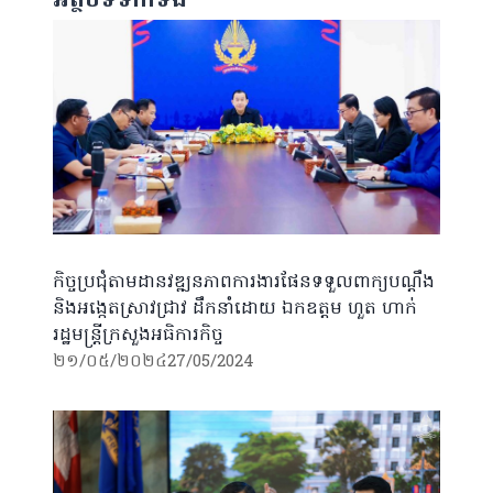
អត្ថបទទាក់ទង
កិច្ចប្រជុំតាមដានវឌ្ឍនភាពការងារផែនទទួលពាក្យបណ្តឹង
និងអង្កេតស្រាវជ្រាវ ដឹកនាំដោយ ឯកឧត្តម ហួត ហាក់
រដ្ឋមន្រ្តីក្រសួងអធិការកិច្ច
២១/០៥/២០២៤
27/05/2024