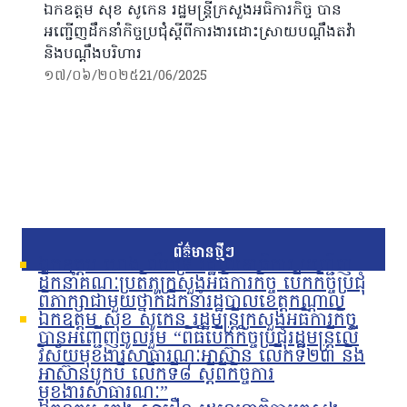
ឯកឧត្តម សុខ សូកេន រដ្ឋមន្ត្រីក្រសួងអធិការកិច្ច បាន
អញ្ជើញដឹកនាំកិច្ចប្រជុំស្ដីពីការងារដោះស្រាយបណ្ដឹងតវ៉ា
និងបណ្ដឹងបរិហារ
១៧/០៦/២០២៥
21/06/2025
ព័ត៌មានថ្មីៗ
ឯកឧត្តម ហេង លឹមទ្រី រដ្ឋលេខាធិការ អញ្ជើញ
ដឹកនាំគណៈប្រតិភូក្រសួងអធិការកិច្ច បើកកិច្ចប្រជុំ
ពិភាក្សាជាមួយថ្នាក់ដឹកនាំរដ្ឋបាលខេត្តកណ្តាល
ឯកឧត្តម សុខ សូកេន រដ្ឋមន្រ្តីក្រសួងអធិការកិច្ច
បានអញ្ជើញចូលរួម “ពិធីបើកកិច្ចប្រជុំរដ្ឋមន្ត្រីលើ
វិស័យមុខងារសាធារណៈអាស៊ាន លើកទី២៣ និង
អាស៊ានបូកបី លើកទី៨ ស្តីពីកិច្ចការ
មុខងារសាធារណៈ”