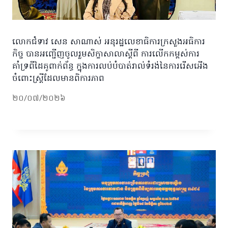
លោកជំទាវ សេន សាណាស់ អនុរដ្ឋលេខាធិការក្រសួងអធិការ
កិច្ច បានអញ្ជើញចូលរួមសិក្ខាសាលាស្តីពី ការលើកកម្ពស់ការ
គាំទ្រពីដៃគូពាក់ព័ន្ធ ក្នុងការលប់បំបាត់រាល់ទំរង់នៃការរើសអើង
ចំពោះស្ត្រីដែលមានពិការភាព
២០/០៧/២០២៦