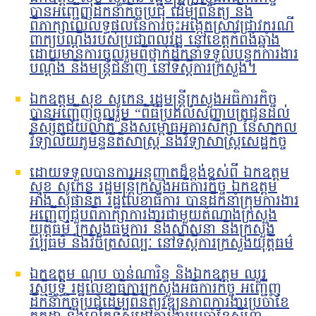
បានអញ្ជើញដឹកនាំកិច្ចប្រជុំ ដើម្បីពិនិត្យ និង
ពិភាក្សាលើលទ្ធផលនៃការចុះអង្កេតស្រាវជ្រាវករណី
ពាក្យបណ្ដឹងរបស់ប្រជាពលរដ្ឋ នៅខេត្តកំពង់ឆ្នាំង
ដោយមានការចូលរួមពីថ្នាក់ដឹកនាំទទួលបន្ទុកការងារ
បណ្ដឹង និងមន្រ្តីជំនាញ នៅទីស្ដីការក្រសួង។
ឯកឧត្តម សុខ សូកេន រដ្ឋមន្រ្តីក្រសួងអធិការកិច្ច
បានអញ្ជើញចូលរួម “ពិធីប្រគល់សញ្ញាបត្រជូនដល់
និស្សិតជ័យលាភី និងសម្ពោធអគារសិក្សា នៃសាកល
វិទ្យាល័យភូមិន្ទនីតិសាស្ត្រ និងវិទ្យាសាស្ត្រសេដ្ឋកិច្ច
ដោយទទួលបានការអនុញ្ញាតដ៏ខ្ពង់ខ្ពស់ពី ឯកឧត្តម
សុខ សូកេន រដ្ឋមន្ត្រីក្រសួងអធិការកិច្ច ឯកឧត្តម
អាំង សុផានិត រដ្ឋលេខាធិការ បានដឹកនាំក្រុមការងារ
អញ្ជើញជួបពិភាក្សាការងារជាមួយតំណាងក្រសួង
យុត្តិធម៌ ក្រសួងធម្មការ និងសាសនា និងក្រសួង
វប្បធម៌ និងវិចិត្រសិល្បៈ នៅទីស្តីការក្រសួងយុត្តិធម៌
ឯកឧត្តម ណុប ចាន់ណារិន្ទ និងឯកឧត្តម ឈួរ
រស្មីឬទ្ធិ រដ្ឋលេខាធិការក្រសួងអធិការកិច្ច អញ្ជើញ
ដឹកនាំកិច្ចប្រជុំដើម្បីពិនិត្យវឌ្ឍនភាពការងារប្រចាំខែ