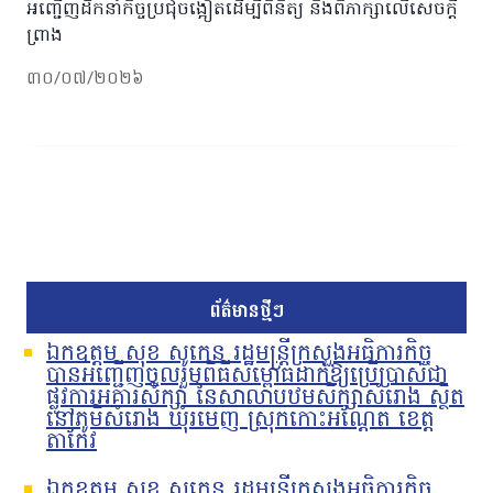
អញ្ជើញដឹកនាំកិច្ចប្រជុំចង្អៀតដើម្បីពិនិត្យ និងពិភាក្សាលើសេចក្តី
ព្រាង
៣០/០៧/២០២៦
ព័ត៌មានថ្មីៗ
ឯកឧត្តម សុខ សូកេន រដ្ឋមន្រ្តីក្រសួងអធិការកិច្ច
បានអញ្ជើញចូលរួមពិធីសម្ពោធដាក់ឱ្យប្រើប្រាស់ជា
ផ្លូវការអគារសិក្សា នៃសាលាបឋមសិក្សាសំរោង ស្ថិត
នៅភូមិសំរោង ឃុំរមេញ ស្រុកកោះអណ្ដែត ខេត្ត
តាកែវ
ឯកឧត្តម សុខ សូកេន រដ្ឋមន្រ្តីក្រសួងអធិការកិច្ច