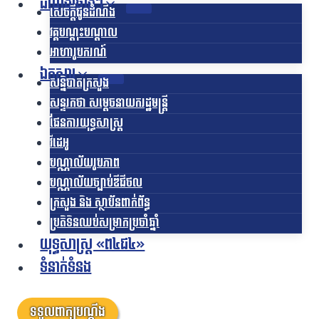
ដំណឹងផ្សេងៗ
សេចក្តីជូនដំណឹង
វគ្គបណ្តុះបណ្តាល
អាហារូបករណ៍
ឯកសារ
សន្និបាតក្រសួង
សន្ទរកថា សម្តេចនាយករដ្ឋមន្ត្រី
ផែនការយុទ្ធសាស្រ្ត
វីដេអូ
បណ្ណាល័យរូបភាព
បណ្ណាល័យច្បាប់ឌីជីថល
ក្រសួង និង ស្ថាប័នពាក់ព័ន្ធ
ប្រតិទិនឈប់សម្រាកប្រចាំឆ្នាំ
យុទ្ធសាស្ត្រ «ព៤ជ៤»
ទំនាក់ទំនង
ទទួលពាក្យបណ្តឹង