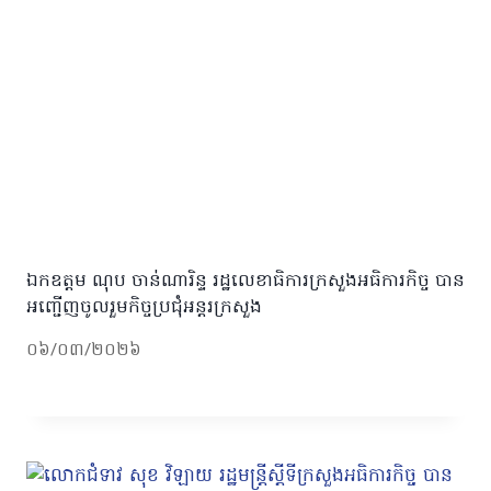
ឯកឧត្តម ណុប ចាន់ណារិន្ទ រដ្ឋលេខាធិការក្រសួងអធិការកិច្ច បាន
អញ្ជើញចូលរួមកិច្ចប្រជុំអន្តរក្រសួង
០៦/០៣/២០២៦