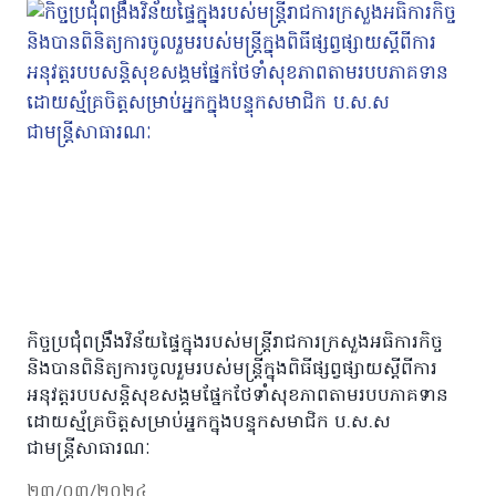
កិច្ចប្រជុំពង្រឹងវិន័យ​ផ្ទៃក្នុងរបស់មន្រ្តីរាជការក្រសួងអធិការកិច្ច​
និងបានពិនិត្យការចូលរួមរបស់មន្រ្តីក្នុងពិធីផ្សព្វផ្សាយស្តីពីការ
អនុវត្តរបបសន្តិសុខសង្គមផ្នែកថែទាំសុខភាពតាមរបបភាគទាន
ដោយស្ម័គ្រចិត្តសម្រាប់អ្នកក្នុងបន្ទុក​សមាជិក​ ប.ស.ស​
ជាមន្រ្តីសាធារណៈ​
២៣/០៣/២០២៤