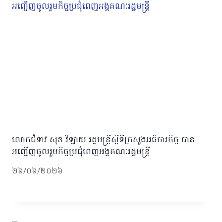
លោកជំទាវ សុខ វិឡាយ រដ្ឋមន្រ្តីស្ដីទីក្រសួងអធិការកិច្ច បាន
អញ្ជើញចូលរួមកិច្ចប្រជុំពេញអង្គគណៈរដ្ឋមន្ត្រី
២៦/០៦/២០២៦