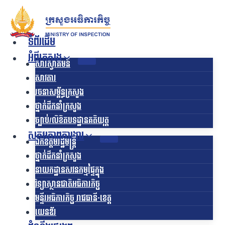
Skip
to
content
ទំព័រដើម
អំពីក្រសួង
សារស្វាគមន៍
សាវតារ
រចនាសម្ព័ន្ធក្រសួង​
ថ្នាក់ដឹកនាំក្រសួង
ច្បាប់/លិខិតបទដ្ឋានគតិយុត្ត
សកម្មភាពការងារ
ឯកឧត្ដមរដ្ឋមន្ត្រី
ថ្នាក់ដឹកនាំក្រសួង
នាយកដ្ឋានសវនកម្មផ្ទៃក្នុង
វិទ្យាស្ថានជាតិអធិការកិច្ច
មន្ទីរអធិការកិច្ច រាជធានី-ខេត្ត
យេនឌ័រ