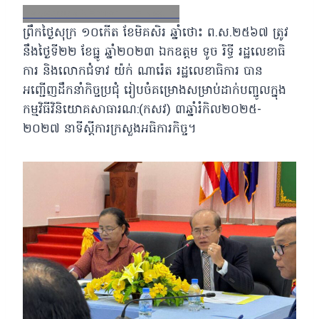
Facebook
X
Email
LinkedIn
ព្រឹកថ្ងៃសុក្រ ១០កើត ខែមិគសិរ ឆ្នាំថោះ ព.ស.២៥៦៧ ត្រូវ
នឹងថ្ងៃទី២២ ខែធ្នូ ឆ្នាំ២០២៣ ឯកឧត្តម ទូច រិទ្ធី រដ្ឋលេខាធិ
ការ និងលោកជំទាវ យ៉ក់ ណារ៉េត រដ្ឋលេខាធិការ បាន
អញ្ជើញដឹកនាំកិច្ចប្រជុំ រៀបចំគម្រោងសម្រាប់ដាក់បញ្ចូលក្នុង
កម្មវិធីវិនិយោគសាធារណ:(កសវ) ៣ឆ្នាំរំកិល២០២៥-
២០២៧ នាទីស្តីការក្រសួងអធិការកិច្ច។