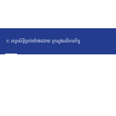
© រក្សាសិទ្ធិគ្រប់យ៉ាងដោយ ក្រសួងអធិការកិច្ច
ទំព័រដើម
Toggle
អំពីក្រសួង
សារស្វាគមន៍
child
សាវតារ
menu
រចនាសម្ព័ន្ធក្រសួង​
ថ្នាក់ដឹកនាំក្រសួង
ច្បាប់/លិខិតបទដ្ឋានគតិយុត្ត
Toggle
សកម្មភាពការងារ
ឯកឧត្ដមរដ្ឋមន្ត្រី