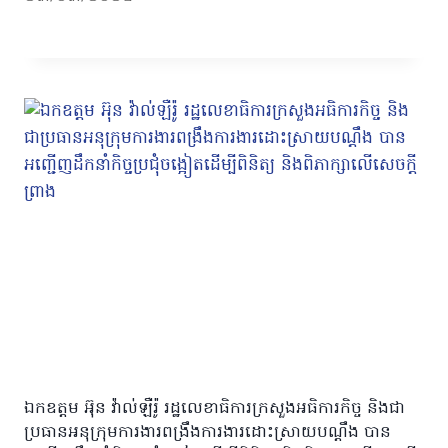
ឯកឧត្តម អ៊ុន វ៉ាល់ឡឺរ៉ូ រដ្ឋលេខាធិការក្រសួងអធិការកិច្ច និងជា
ប្រធានអនុក្រុមការងារពង្រឹងការងារដោះស្រាយបណ្តឹង បាន