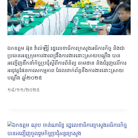
ឯកឧត្តម អ៊ុន វ៉ាល់ឡឺរ៉ូ រដ្ឋលេខាធិការក្រសួងអធិការកិច្ច និងជា
ប្រធានអនុក្រុមការងារពង្រឹងការងារដោះស្រាយបណ្ដឹង បាន
អញ្ជើញដឹកនាំកិច្ចប្រជុំស្ដីពីការពិនិត្យ តាមដាន និងជំរុញលើការ
អនុវត្តផែនការសកម្មភាព ដែលពាក់ព័ន្ធនឹងការងារដោះស្រាយ
បណ្តឹង ឆ្នាំ២០២៥
១៨/១១/២០២៥