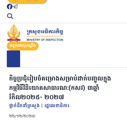
ទទួលពាក្យបណ្តឹង
កិច្ចប្រជុំរៀបចំគម្រោងសម្រាប់ដាក់បញ្ចូលក្នុង
កម្មវិធីវិនិយោគសាធារណ:(កសវ) ៣ឆ្នាំ
រំកិល២០២៥- ២០២៧
ថ្នាក់ដឹកនាំក្រសួង
|
រដ្ឋលេខាធិការ
២២/១២/២០២៣