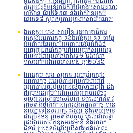
អធិការកិច្ច បានអញ្ជើញចូលរួម “ពិធីបើក
កិច្ចប្រជុំរដ្ឋមន្ត្រីលើវិស័យមុខងារសាធារណៈ
អាស៊ាន លើកទី២៣ និងអាស៊ានបូកបី
លើកទី៨ ស្តីពីកិច្ចការមុខងារសាធារណៈ”
ឯកឧត្តម ឆេង សារឿន រដ្ឋលេខាធិការ
ក្រសួងអធិការកិច្ច និងឯកឧត្តម នួន ផារ័ត្ន
អភិបាលនៃគណៈអភិបាលខេត្តកំពង់ធំ
អញ្ជើញដឹកនាំកិច្ចប្រជុំដើម្បីបូកសរុបលទ្ធ
ផលការងារប្រចាំឆមាសទី១ និងលើក
ទិសដៅការងារឆមាសទី២ ឆ្នាំ២០២៦
ឯកឧត្តម សុខ សូកេន រដ្ឋមន្រ្តីក្រសួង
អធិការកិច្ច អនុប្រធានក្រុមការងាររាជ
រដ្ឋាភិបាលចុះមូលដ្ឋានខេត្តស្វាយរៀង និង
ជាប្រធានក្រុមការងាររាជរដ្ឋាភិបាលចុះ
មូលដ្ឋានស្រុករមាសហែក និងលោកជំទាវ
ព្រមទាំងថ្នាក់ដឹកនាំក្រសួងអធិការកិច្ច បាន
នាំយកទៀនចំណាំព្រះវស្សា និងទេយ្យទាន
ជាច្រើនមុខ ព្រមទាំងបច្ច័យ ដែលជាសទ្ធា
ជ្រះថ្លារបស់ឯកឧត្តមរដ្ឋមន្រ្តី និងលោក
ជំទាវ ប្រគេនចំពោះព្រះសង្ឃគង់ចាំព្រះ