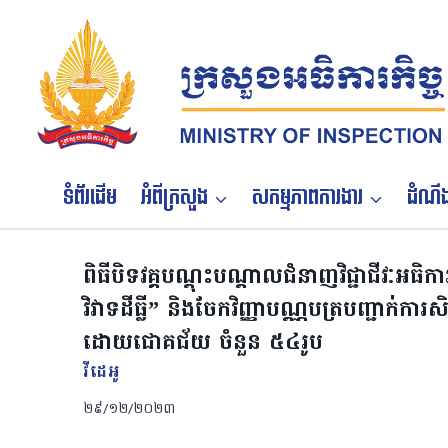
Skip
to
content
ទំព័រដើម
អំពីក្រសួង
សកម្មភាពការងារ
ដំណឹង
ពិធីបិទវគ្គបណ្តុះបណ្តាលជំនាញវិជ្ជាជីវៈអធិកា
វិវាទដីធ្លី” និងចែកវិញ្ញាបណ្ណបត្របញ្ជាក់កា
ដោយជោគជ័យ ចំនួន ៥៤រូប
វីដេអូ
២៩/១២/២០២៣