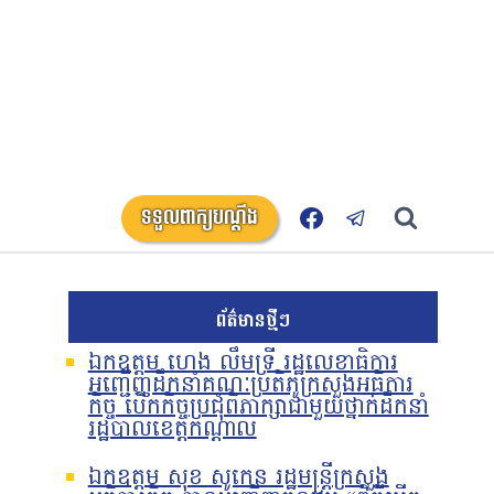
ទទួលពាក្យបណ្តឹង
ព័ត៌មានថ្មីៗ
ឯកឧត្តម ហេង លឹមទ្រី រដ្ឋលេខាធិការ
អញ្ជើញដឹកនាំគណៈប្រតិភូក្រសួងអធិការ
កិច្ច បើកកិច្ចប្រជុំពិភាក្សាជាមួយថ្នាក់ដឹកនាំ
រដ្ឋបាលខេត្តកណ្តាល
ឯកឧត្តម សុខ សូកេន រដ្ឋមន្រ្តីក្រសួង