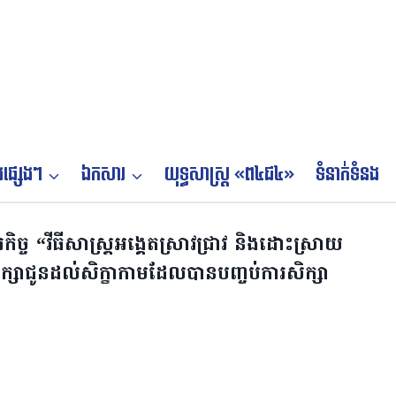
ផ្សេងៗ
ឯកសារ
យុទ្ធសាស្ត្រ «ព៤ជ៤»
ទំនាក់ទំនង
រកិច្ច “វីធីសាស្រ្តអង្គេតស្រាវជ្រាវ និងដោះស្រាយ
រសិក្សាជូនដល់សិក្ខាកាមដែលបានបញ្ចប់ការសិក្សា