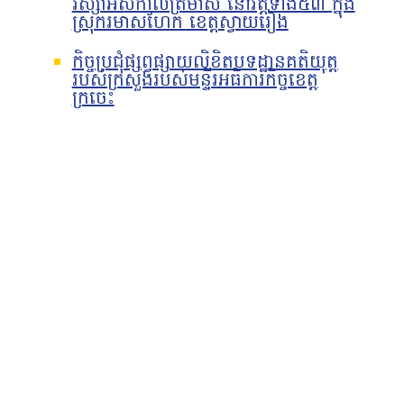
វស្សាអស់កាលត្រីមាស នៅវត្តទាំង៥៣ ក្នុង
ស្រុករមាសហែក ខេត្តស្វាយរៀង
កិច្ចប្រជុំផ្សព្វផ្សាយលិខិតបទដ្ឋានគតិយុត្ត
របស់ក្រសួងរបស់មន្ទីរអធិការកិច្ចខេត្ត
ក្រចេះ