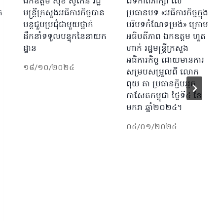
ឯកឧត្តម សុខ សូកេន រដ្ឋ
វេទិកាពិភាក្សា លើ
ក
មន្ត្រីក្រសួងអធិការកិច្ចបាន
ប្រធានបទ «អធិការកិច្ចក្នុង
បន្តជួបប្រជុំជាមួយថ្នាក់
បរិបទកំណែទម្រង់» ក្រោម
ដឹកនាំទទួលបន្ទុកនៃនាយក
អធិបតីភាព ឯកឧត្តម ហួត
ដ្ឋាន
ហាក់ រដ្ឋមន្រ្តីក្រសួង
អធិការកិច្ច ដោយមានការ
១៨/១០/២០២៤
សម្របសម្រួលពី លោក
ពុយ គា ប្រធានក្លិបអ្នក
កាសែតកម្ពុជា ថ្ងៃទី៤ ខែ
មករា ឆ្នាំ២០២៤។
០៤/០១/២០២៤