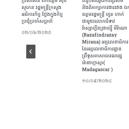
ប្រសាសន៍ ឯកឧត្តម សុខ
ជំនួបសម្តែងការគួរសម
សូកេន រដ្ឋមន្ត្រីក្រសួង
និងពិភាក្សាការងាររវាង ឯ
អធិការកិច្ច ថ្លែងក្នុងកិច្ច
ឧត្តមរដ្ឋមន្ត្រី ហួត ហាក់
ប្រជុំប្រចាំសប្ដាហ៍
ជាមួយលោកជំទាវ
រ៉ាស្សាហ្វីនដ្រាហ្ស៊ី មីរ៉ាណា
០២/០៦/២០២៥
(Razafindrazay
Mirana) អគ្គលេខាធិការ
នៃអគ្គលេខាធិការដ្ឋាន
ព្រឹទ្ធសភាសាធារណរដ្ឋ
ម៉ាដាហ្កាស្កា(
Madagascar )
១០/០៩/២០២៤