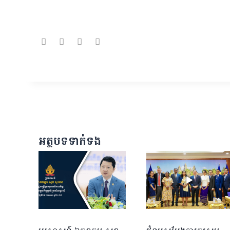
អត្ថបទទាក់ទង