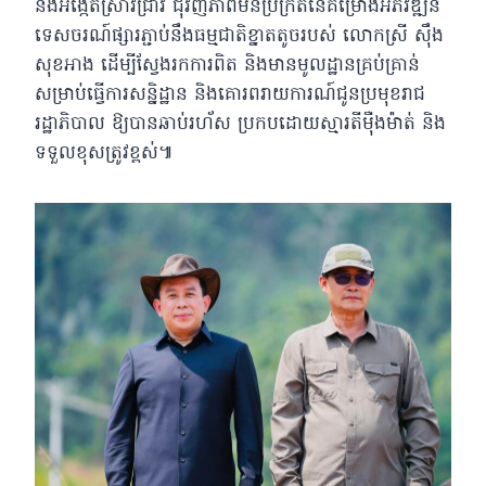
និងអង្កេតស្រាវជ្រាវ ជុំវិញភាពមិនប្រក្រតីនៃគម្រោងអភិវឌ្ឍន៍
ទេសចរណ៍ផ្សារភ្ជាប់នឹងធម្មជាតិខ្នាតតូចរបស់ លោកស្រី ស៊ឹង
សុខអាង ដើម្បីស្វែងរកការពិត និងមានមូលដ្ឋានគ្រប់គ្រាន់
សម្រាប់ធ្វើការសន្និដ្ឋាន និងគោរពរាយការណ៍ជូនប្រមុខរាជ
រដ្ឋាភិបាល ឱ្យបានឆាប់រហ័ស ប្រកបដោយស្មារតីម៉ឺងម៉ាត់ និង
ទទួលខុសត្រូវខ្ពស់៕