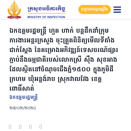
Skip
ទទួលពាក្យបណ្តឹង
to
content
ឯកឧត្តមរដ្ឋមន្រ្តី ហួត ហាក់ បន្តដឹកនាំក្រុម
ការងារអន្តរក្រសួង ចុះត្រួតពិនិត្យមើលទីតាំង
ជាក់ស្តែង នៃគម្រោងអភិវឌ្ឍន៍ទេសចរណ៍ផ្សារ
ភ្ជាប់នឹងធម្មជាតិរបស់លោកស្រី ស៊ឹង សុខអាង
ដែលស្ថិតនៅចំណុចជើងភ្នំ១៥០០ ក្នុងភូមិដី
ក្រហម ឃុំអន្លង់រាប ស្រុកវាលវែង ខេត្ត
ពោធិ៍សាត់
ឯកឧត្ដមរដ្ឋមន្ត្រី
២៧/០២/២០២៤