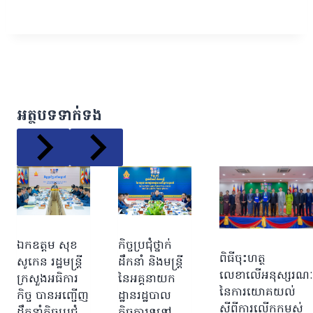
អត្ថបទទាក់ទង
ឯកឧត្តម សុខ
កិច្ចប្រជុំថ្នាក់
ពិធីចុះហត្ថ
សូកេន រដ្ឋមន្រ្តី
ដឹកនាំ និងមន្ត្រី
លេខាលើអនុស្សរណៈ
ក្រសួងអធិការ
នៃអគ្គនាយក
នៃការយោគយល់
កិច្ច បានអញ្ជើញ
ដ្ឋានរដ្ឋបាល
ស្តីពីការលើកកម្ពស់
ដឹកនាំកិច្ចប្រជុំ
កិច្ចការទូទៅ