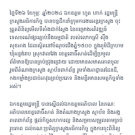
ថ្ងៃទី២៦ ខែកុម្ភៈ ឆ្នាំ២០២៤ ឯកឧត្តម ហួត ហាក់ រដ្ឋមន្ត្រី
ក្រសួងអធិការកិច្ច បានបន្តដឹកនាំក្រុមការងារអន្តរក្រសួង ចុះ
ត្រួតពិនិត្យមើលទីតាំងជាក់ស្តែង នៃគម្រោងអភិវឌ្ឍន៍
ទេសចរណ៍ផ្សារភ្ជាប់នឹងធម្មជាតិ របស់លោកស្រី ស៊ឹង
សុខអាង
ដែលស្ថិតនៅចំណុចជើងភ្នំ១៥០០ ក្នុងភូមិដីក្រហម
ឃុំអន្លង់រាប ស្រុកវាលវែង ខេត្តពោធិ៍សាត់ដើម្បីប្រមូល
ព័ត៌មានឱ្យបានគ្រប់ជ្រុងជ្រោយ ដោយមានសមាសភាពចូល
រួមពីតំណាងក្រសួង ស្ថាប័នពាក់ព័ន្ធ រួមទាំងអាជ្ញាធរដែនដី,
កងកម្លាំងប្រដាប់អាវុធគ្រប់ប្រភេទ និងមន្ទីរមានសមត្ថកិច្ចទាំង
អស់។
ឯកឧត្តមរដ្ឋមន្ត្រី បានស្នើដល់ឯកឧត្តមអភិបាល នៃគណៈ
អភិបាលខេត្តពោធិ៍សាត់ និងតំណាងក្រសួង ស្ថាប័ន និងអង្គ
ភាពពាក់ព័ន្ធ ផ្តល់កិច្ចសហការល្អ និងសម្របសម្រួលតាមគ្រប់
រូបភាព ដល់គណៈប្រតិភូក្រសួងអធិការកិច្ច ក្នុងការចុះពិនិត្យ