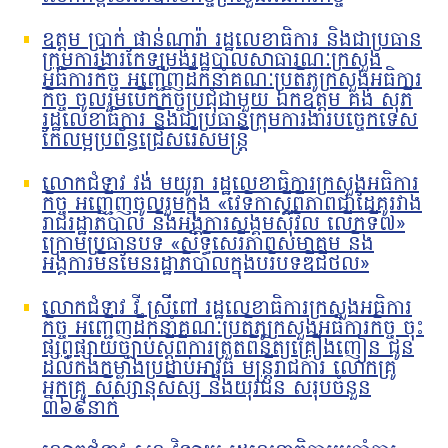
ឧត្តម ប្រាក់ ផាន់ណារ៉ា រដ្ឋលេខាធិការ និងជាប្រធាន
ក្រុមការងារកែទម្រង់រដ្ឋបាលសាធារណៈក្រសួង
អធិការកិច្ច អញ្ជើញដឹកនាំគណៈប្រតិភូក្រសួងអធិការ
កិច្ច ចូលរួមបើកកិច្ចប្រជុំជាមួយ ឯកឧត្តម គង់ សុភី
រដ្ឋលេខាធិការ និងជាប្រធានក្រុមការងារបច្ចេកទេស
កែលម្អប្រព័ន្ធជ្រើសរើសមន្រ្តី
លោកជំទាវ វង់ មយូរា រដ្ឋលេខាធិការក្រសួងអធិការ
កិច្ច អញ្ជើញចូលរួមក្នុង «វេទិកាស្តីពីភាពជាដៃគូរវាង
រាជរដ្ឋាភិបាល និងអង្គការសង្គមស៊ីវិល លើកទី៧»
ក្រោមប្រធានបទ «សិទ្ធិសេរីភាពសមាគម និង
អង្គការមិនមែនរដ្ឋាភិបាលក្នុងបរិបទឌីជីថល»
លោកជំទាវ វី ស្រីពៅ រដ្ឋលេខាធិការក្រសួងអធិការ
កិច្ច អញ្ជើញដឹកនាំគណៈប្រតិភូក្រសួងអធិការកិច្ច ចុះ
ផ្សព្វផ្សាយច្បាប់ស្តីពីការត្រួតពិនិត្យគ្រឿងញៀន ជូន
ដល់កងកម្លាំងប្រដាប់អាវុធ មន្រ្តីរាជការ លោកគ្រូ
អ្នកគ្រូ សិស្សានុសិស្ស និងយុវជន សរុបចំនួន
៣៦៩នាក់