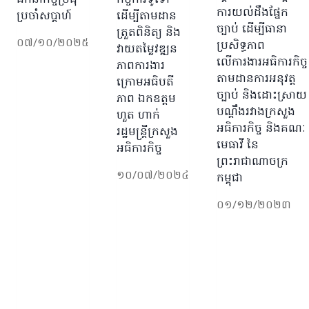
ការយល់ដឹងផ្នែក
ប្រចាំសប្ដាហ៍
ដើម្បីតាមដាន
ច្បាប់ ដើម្បីធានា
ត្រួតពិនិត្យ និង
០៧/១០/២០២៥
ប្រសិទ្ធភាព
វាយតម្លៃវឌ្ឍន
លើការងារអធិការកិច្ច
ភាពការងារ
តាមដានការអនុវត្ត
ក្រោមអធិបតី
ច្បាប់ និងដោះស្រាយ
ភាព ឯកឧត្តម
បណ្តឹងរវាងក្រសួង
ហួត ហាក់
អធិការកិច្ច និងគណៈ
រដ្ឋមន្រ្តីក្រសួង
មេធាវី នៃ
អធិការកិច្ច
ព្រះរាជាណាចក្រ
១០/០៧/២០២៤
កម្ពុជា
០១/១២/២០២៣