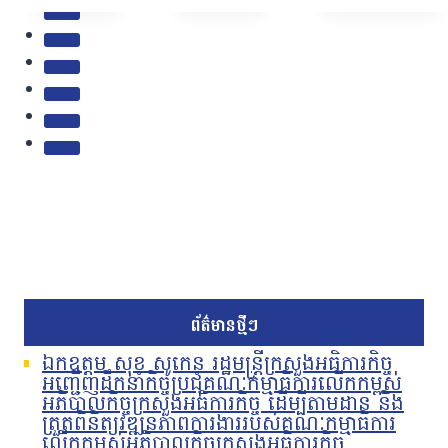
ព័ត៌មានថ្មីៗ
ឯកឧត្តម សុខ សូកេន រដ្ឋមន្រ្តីក្រសួងអធិការកិច្ច
អញ្ជើញដឹកនាំកិច្ចប្រជុំគណៈកម្មាធិការលើកកម្ពស់
អភិបាលកិច្ចក្រសួងអធិការកិច្ច ដើម្បីតាមដាន និង
ត្រួតពិនិត្យវឌ្ឍនភាពការងាររបស់គណៈកម្មាធិការ
លើកកម្ពស់អភិបាលកិច្ចក្រសួងអធិការកិច្ច