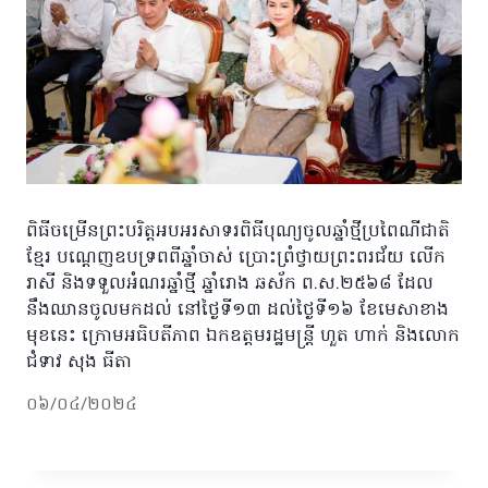
ពិធីចម្រើនព្រះបរិត្តអបអរសាទរពិធីបុណ្យចូលឆ្នាំថ្មីប្រពៃណីជាតិ
ខ្មែរ បណ្ដេញឧបទ្រពពីឆ្នាំចាស់ ប្រោះព្រំថ្វាយព្រះពរជ័យ លើក
រាសី និងទទួលអំណរឆ្នាំថ្មី ឆ្នាំរោង ឆស័ក ព.ស.២៥៦៨ ដែល
នឹងឈានចូលមកដល់ នៅថ្ងៃទី១៣ ដល់ថ្ងៃទី១៦ ខែមេសាខាង
មុខនេះ ក្រោមអធិបតីភាព ឯកឧត្តមរដ្ឋមន្ត្រី ហួត ហាក់ និងលោក
ជំទាវ សុង ធីតា
០៦/០៤/២០២៤