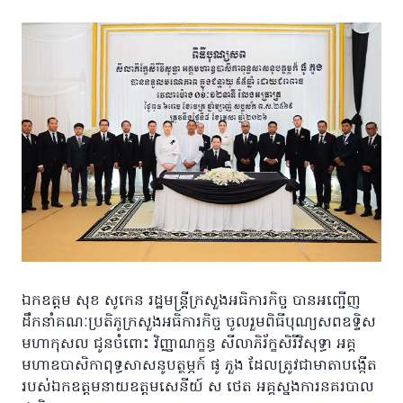
ឯកឧត្ដម សុខ សូកេន រដ្ឋមន្រ្តីក្រសួងអធិការកិច្ច បានអញ្ជើញ
ដឹកនាំគណៈប្រតិភូក្រសួងអធិការកិច្ច ចូលរួមពិធីបុណ្យសពឧទ្ទិស
មហាកុសល ជូនចំពោះ វិញ្ញាណក្ខន្ធ សីលាភិរ័ក្ខសិរីវិសុទ្ធា អគ្គ
មហាឧបាសិកាពុទ្ធសាសនូបត្ថម្ភក៍ ផូ ភួង ដែលត្រូវជាមាតាបង្កើត
របស់ឯកឧត្តមនាយឧត្តមសេនីយ៍ ស ថេត អគ្គស្នងការនគរបាល