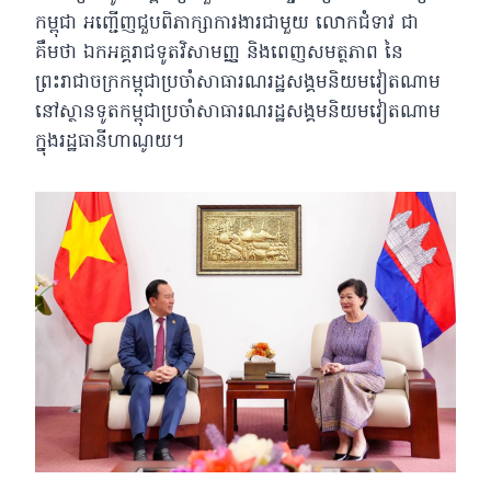
កម្ពុជា អញ្ជើញជួបពិភាក្សាការងារជាមួយ លោកជំទាវ ជា
គឹមថា ឯកអគ្គរាជទូតវិសាមញ្ញ និងពេញសមត្ថភាព នៃ
ព្រះរាជាចក្រកម្ពុជាប្រចាំសាធារណរដ្ឋសង្គមនិយមវៀតណាម
នៅស្ថានទូតកម្ពុជាប្រចាំសាធារណរដ្ឋសង្គមនិយមវៀតណាម
ក្នុងរដ្ឋធានីហាណូយ។