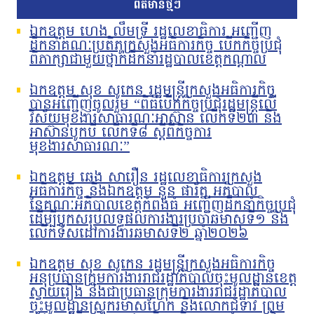
ព័ត៌មានថ្មីៗ
ឯកឧត្តម ហេង លឹមទ្រី រដ្ឋលេខាធិការ អញ្ជើញ
ដឹកនាំគណៈប្រតិភូក្រសួងអធិការកិច្ច បើកកិច្ចប្រជុំ
ពិភាក្សាជាមួយថ្នាក់ដឹកនាំរដ្ឋបាលខេត្តកណ្តាល
ឯកឧត្តម សុខ សូកេន រដ្ឋមន្រ្តីក្រសួងអធិការកិច្ច
បានអញ្ជើញចូលរួម “ពិធីបើកកិច្ចប្រជុំរដ្ឋមន្ត្រីលើ
វិស័យមុខងារសាធារណៈអាស៊ាន លើកទី២៣ និង
អាស៊ានបូកបី លើកទី៨ ស្តីពីកិច្ចការ
មុខងារសាធារណៈ”
ឯកឧត្តម ឆេង សារឿន រដ្ឋលេខាធិការក្រសួង
អធិការកិច្ច និងឯកឧត្តម នួន ផារ័ត្ន អភិបាល
នៃគណៈអភិបាលខេត្តកំពង់ធំ អញ្ជើញដឹកនាំកិច្ចប្រជុំ
ដើម្បីបូកសរុបលទ្ធផលការងារប្រចាំឆមាសទី១ និង
លើកទិសដៅការងារឆមាសទី២ ឆ្នាំ២០២៦
ឯកឧត្តម សុខ សូកេន រដ្ឋមន្រ្តីក្រសួងអធិការកិច្ច
អនុប្រធានក្រុមការងាររាជរដ្ឋាភិបាលចុះមូលដ្ឋានខេត្ត
ស្វាយរៀង និងជាប្រធានក្រុមការងាររាជរដ្ឋាភិបាល
ចុះមូលដ្ឋានស្រុករមាសហែក និងលោកជំទាវ ព្រម