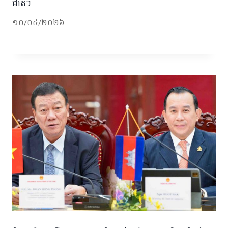
ជាតិ។
១០/០៤/២០២៦