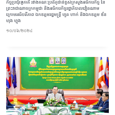
កិច្ចប្រជុំទ្វេភាគី រវាងគណៈប្រតិភូជាន់ខ្ពស់ក្រសួងអធិការកិច្ច នៃ
ព្រះរាជាណាចក្រកម្ពុជា និងអធិការកិច្ចរដ្ឋាភិបាលវៀតណាម
ក្រោមអធិបតីភាព ឯកឧត្តមរដ្ឋមន្រ្តី ហួត ហាក់ និងឯកឧត្តម ឌ័ន
ហុង ហ្វុង
១០/០៦/២០២៤