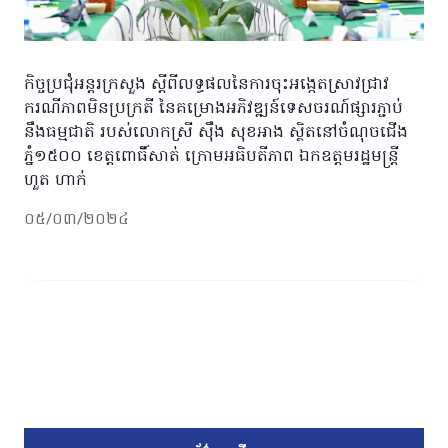
កិច្ចប្រជុំអន្តរក្រសួង ស្តីពីលទ្ធផលនៃការចុះអង្កេតស្រាវជ្រាវ
ករណីភាពមិនប្រក្រតី នៃគម្រោងអភិវឌ្ឍន៍ទេសចរណ៍ផ្សារភ្ជាប់
នឹងធម្មជាតិ របស់លោកស្រី ស៊ឹង សុខអាង ស្ថិតនៅចំណុចជើង
ភ្នំ១៥០០ ខេត្ដពោធិ៍សាត់ ក្រោមអធិបតីភាព ឯកឧត្តមរដ្ឋមន្រ្តី
ហួត ហាក់
០៥/០៣/២០២៤