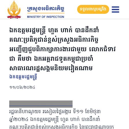
Skip
ទទួលពាក្យបណ្តឹង
to
content
ឯកឧត្តមរដ្ឋមន្រ្តី ហួត ហាក់ បានដឹកនាំ
គណៈប្រតិភូជាន់ខ្ពស់ក្រសួងអធិការកិច្ច
អញ្ជើញជួបពិភាក្សាការងារជាមួយ លោកជំទាវ
ជា គឹមថា ឯកអគ្គរាជទូតកម្ពុជាប្រចាំ
សាធារណរដ្ឋសង្គមនិយមវៀតណាម
ឯកឧត្ដមរដ្ឋមន្ត្រី
១១/០៦/២០២៤
Facebook
X
Email
LinkedIn
រដ្ឋធានីហាណូយ៖ រសៀលថ្ងៃអង្គារ ទី១១ ខែមិថុនា
ឆ្នាំ២០២៤ ឯកឧត្តមរដ្ឋមន្រ្តី ហួត ហាក់ បានដឹកនាំ
គណៈប្រតិភូជាន់ខ្ពស់ក្រសួងអធិការកិច្ច នៃព្រះរាជាណាចក្រ