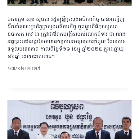
ឯកឧត្ដម សុខ សូកេន រដ្ឋមន្រ្តីក្រសួងអធិការកិច្ច បានអញ្ជើញ
ដឹកនាំគណៈប្រតិភូក្រសួងអធិការកិច្ច ចូលរួមពិធីបុណ្យសព
ឧបាសក កែវ ជា ត្រូវជាឪពុកបង្កើតរបស់លោកជំទាវ ជា លាង
អគ្គព្រះរាជអាជ្ញានៃមហាអយ្យការអមតុលាការកំពូល ដែលបាន
ទទួលមរណភាព កាលពីថ្ងៃទី១៦ ខែធ្នូ ឆ្នាំ២០២៥ ក្នុងជន្មាយុ
៨៦ឆ្នាំ ដោយរោគាពាធ។
១៧/១២/២០២៥