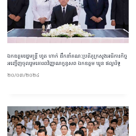
ឯកឧត្តមរដ្ឋមន្ត្រី ហួត ហាក់ ដឹកនាំគណៈប្រតិភូក្រសួងអធិការកិច្ច
អញ្ជើញចូលរួមគោរពវិញ្ញាណក្ខន្ធសព ឯកឧត្តម ឃួន ផល្លារិទ្ធ
២០/០៣/២០២៤