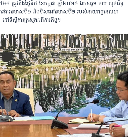
 ត្រូវនឹងថ្ងៃទី៥ ខែកក្កដា ឆ្នាំ២០២៤ ឯកឧត្តម ចាប សុថារិទ្ធ
បូកសរុបការងារឆមាសទី១ និងទិសដៅឆមាសទី២ របស់នាយកដ្ឋានសហ
ៅ នៅទីស្តីការក្រសួងអធិការកិច្ច។