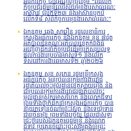
អធិការកិច្ច បានអញ្ជើញចូលរួម “ពិធីបើក
កិច្ចប្រជុំរដ្ឋមន្ត្រីលើវិស័យមុខងារសាធារណៈ
អាស៊ាន លើកទី២៣ និងអាស៊ានបូកបី
លើកទី៨ ស្តីពីកិច្ចការមុខងារសាធារណៈ”
ឯកឧត្តម ឆេង សារឿន រដ្ឋលេខាធិការ
ក្រសួងអធិការកិច្ច និងឯកឧត្តម នួន ផារ័ត្ន
អភិបាលនៃគណៈអភិបាលខេត្តកំពង់ធំ
អញ្ជើញដឹកនាំកិច្ចប្រជុំដើម្បីបូកសរុបលទ្ធ
ផលការងារប្រចាំឆមាសទី១ និងលើក
ទិសដៅការងារឆមាសទី២ ឆ្នាំ២០២៦
ឯកឧត្តម សុខ សូកេន រដ្ឋមន្រ្តីក្រសួង
អធិការកិច្ច អនុប្រធានក្រុមការងាររាជ
រដ្ឋាភិបាលចុះមូលដ្ឋានខេត្តស្វាយរៀង និង
ជាប្រធានក្រុមការងាររាជរដ្ឋាភិបាលចុះ
មូលដ្ឋានស្រុករមាសហែក និងលោកជំទាវ
ព្រមទាំងថ្នាក់ដឹកនាំក្រសួងអធិការកិច្ច បាន
នាំយកទៀនចំណាំព្រះវស្សា និងទេយ្យទាន
ជាច្រើនមុខ ព្រមទាំងបច្ច័យ ដែលជាសទ្ធា
ជ្រះថ្លារបស់ឯកឧត្តមរដ្ឋមន្រ្តី និងលោក
ជំទាវ ប្រគេនចំពោះព្រះសង្ឃគង់ចាំព្រះ