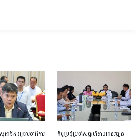
សុផានិត រដ្ឋលេខាធិការ
កិច្ចប្រជុំប្រចាំសប្តាហ៍តាមដានវឌ្ឍន