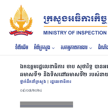
Skip
to
content
ទំព័រដើម
អំពីក្រសួង
សកម្មភាពការងារ
ដំណឹង
ឯកឧត្តមរដ្ឋលេខាធិការ ចាប សុថារិទ្ធ បានអញ្
ឆមាសទី១ និងទិសដៅឆមាសទី២ របស់នាយកដ្ឋ
ថ្នាក់ដឹកនាំក្រសួង
|
រដ្ឋលេខាធិការ
០៩/០៧/២០២៤
Facebook
X
Email
LinkedIn