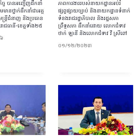
ិច្ច បានអញ្ជើញដឹកនាំ
ភាពការងាររបស់នាយកដ្ឋានអប់រំ
ួមមានថ្នាក់ដឹកនាំជាអគ្គ
ផ្សព្វផ្សាយច្បាប់ និងនាយកដ្ឋានទំនាក់
្ត្រីជំនាញ និងប្រធាន
ទំនងរាជរដ្ឋាភិបាល និងរដ្ឋសភា
ច្ចរាជធានី-ខេត្តទាំង២៥
ព្រឹទ្ធសភា ដឹកនាំដោយ លោកជំទាវ
ថាក់ ឡានី និងលោកជំទាវ វី ស្រីពៅ
២៦
០១/១២/២០២៣