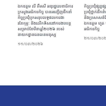
ឯកឧត្តម លី គឹមសី អនុរដ្ឋលេខាធិការ
កិច្ចប្រជុំផ្សព
ក្រសួងអធិការកិច្ច បានអញ្ជើញដឹកនាំ
ប្រជុំថ្នាក់ដឹក
កិច្ចប្រជុំបូកសរុបលទ្ធផលការងា
និងប្រសាសន៍ណែ
រខែកុម្ភៈ និងលើកទិសដៅការងារបន្ត
ឯកឧត្តម ហួត ហា
សម្រាប់ខែមីនាឆ្នាំ២០២៦ របស់
អធិការកិច្ច
នាយកដ្ឋានធនធានមនុស្ស
២១/០៣/២០
១១/០៣/២០២៦