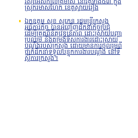
វស្សាអស់កាលត្រីមាស នៅវត្តទាំង៥៣ ក្នុង
ស្រុករមាសហែក ខេត្តស្វាយរៀង
ឯកឧត្តម សុខ សូកេន រដ្ឋមន្រ្តីក្រសួង
អធិការកិច្ច បានអញ្ជើញដឹកនាំកិច្ចប្រជុំ
ដើម្បីត្រួតពិនិត្យវឌ្ឍនភាព ដោះស្រាយបញ្ហា
ប្រឈម និងតម្រង់ទិសការងារដោះស្រាយ
បណ្តឹងរបស់ក្រសួង ដោយមានការចូលរួមពី
ថ្នាក់ដឹកនាំទទួលបន្ទុកការងារបណ្ដឹង នៅទី
ស្ដីការក្រសួង។