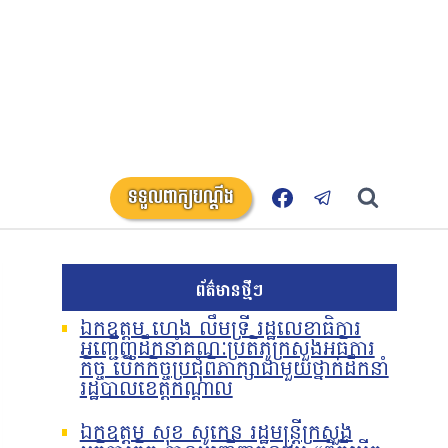
ទទួលពាក្យបណ្តឹង
ព័ត៌មានថ្មីៗ
ឯកឧត្តម ហេង លឹមទ្រី រដ្ឋលេខាធិការ
អញ្ជើញដឹកនាំគណៈប្រតិភូក្រសួងអធិការ
កិច្ច បើកកិច្ចប្រជុំពិភាក្សាជាមួយថ្នាក់ដឹកនាំ
រដ្ឋបាលខេត្តកណ្តាល
ឯកឧត្តម សុខ សូកេន រដ្ឋមន្រ្តីក្រសួង