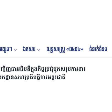
ផ្សេងៗ
ឯកសារ
យុទ្ធសាស្ត្រ «ព៤ជ៤»
ទំនាក់ទំនង
ជើញជាអធិបតីក្នុងកិច្ចប្រជុំបូកសរុបការងារ
ានសហប្រតិបត្តិការអន្តរជាតិ