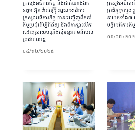
ក្រសួងអធិការកិច្ច និងជាតំណាងឯក
ក្រសួងអធិការក
ឧត្តម អ៊ុន វ៉ាល់ឡឺរ៉ូ រដ្ឋលេខាធិការ
ប្រតិភូក្រសួង រ
ក្រសួងអធិការកិច្ច បានអញ្ជើញដឹកនាំ
នាយកទាំង៣ មន
កិច្ចប្រជុំដើម្បីពិនិត្យ និងពិភាក្សាលើកា
មន្ទីរអធិការកិ
រដោះស្រាយបណ្តឹងសុំអន្តរាគមន៍របស់
០៩/០៧/២០
ប្រជាពលរដ្ឋ
០៤/១២/២០២៥