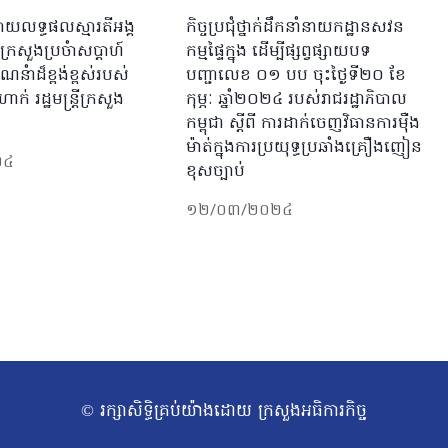
្វផ្សាយលទ្ធផលស្មារតីអង្គ
កិច្ចប្រជុំថ្នាក់ដឹកនាំនាយកដ្ឋានសវន
នំាក្រសួងប្រចំាសប្ដាហ៍
កម្មផ្ទៃក្នុង ដើម្បីផ្សព្វផ្សាយបទ
នំាដ៏ខ្ពង់ខ្ពស់របស់
បញ្ជាលេខ ០១ បប ចុះថ្ងៃទី២០ ខែ
ក់ រដ្ឋមន្ដ្រីក្រសួង
កុម្ភៈ ឆ្នាំ២០២៤ របស់រាជរដ្ឋាភិបាល
កម្ពុជា ស្ដីពី ការដាក់ចេញវិធានការម៉ឺង
ម៉ាត់ក្នុងការប្រយុទ្ធប្រឆាំងគ្រឿងញៀន
២៤
ខុសច្បាប់
១២/០៣/២០២៤
© រក្សាសិទ្ធិគ្រប់យ៉ាងដោយ ក្រសួងអធិការកិច្ច