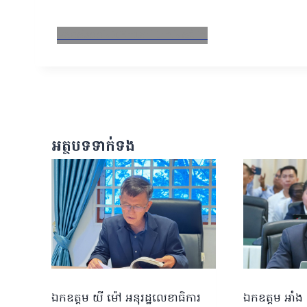
Facebook
X
Email
LinkedIn
អត្ថបទទាក់ទង
ឯកឧត្តម យី ម៉ៅ អនុរដ្ឋលេខាធិការ
ឯកឧត្តម អាំង 