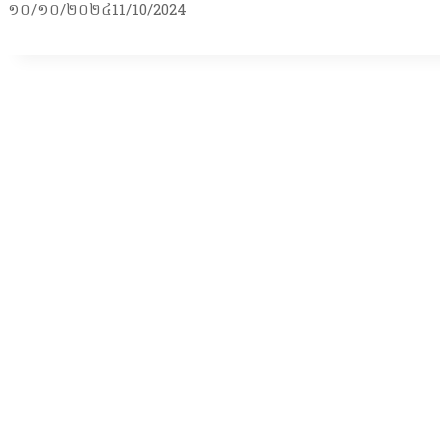
១០/១០/២០២៤
11/10/2024