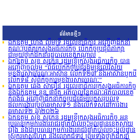
ព័ត៌មានថ្មីៗ
ឯកឧត្តម ហេង លឹមទ្រី រដ្ឋលេខាធិការ អញ្ជើញដឹកនាំ
គណៈប្រតិភូក្រសួងអធិការកិច្ច បើកកិច្ចប្រជុំពិភាក្សា
ជាមួយថ្នាក់ដឹកនាំរដ្ឋបាលខេត្តកណ្តាល
ឯកឧត្តម សុខ សូកេន រដ្ឋមន្រ្តីក្រសួងអធិការកិច្ច បាន
អញ្ជើញចូលរួម “ពិធីបើកកិច្ចប្រជុំរដ្ឋមន្ត្រីលើវិស័យ
មុខងារសាធារណៈអាស៊ាន លើកទី២៣ និងអាស៊ានបូកបី
លើកទី៨ ស្តីពីកិច្ចការមុខងារសាធារណៈ”
ឯកឧត្តម ឆេង សារឿន រដ្ឋលេខាធិការក្រសួងអធិការកិច្ច
និងឯកឧត្តម នួន ផារ័ត្ន អភិបាលនៃគណៈអភិបាលខេត្ត
កំពង់ធំ អញ្ជើញដឹកនាំកិច្ចប្រជុំដើម្បីបូកសរុបលទ្ធ
ផលការងារប្រចាំឆមាសទី១ និងលើកទិសដៅការងារ
ឆមាសទី២ ឆ្នាំ២០២៦
ឯកឧត្តម សុខ សូកេន រដ្ឋមន្រ្តីក្រសួងអធិការកិច្ច អនុ
ប្រធានក្រុមការងាររាជរដ្ឋាភិបាលចុះមូលដ្ឋានខេត្តស្វាយ
រៀង និងជាប្រធានក្រុមការងាររាជរដ្ឋាភិបាលចុះមូលដ្ឋាន
ស្រុករមាសហែក និងលោកជំទាវ ព្រមទាំងថ្នាក់ដឹកនាំ