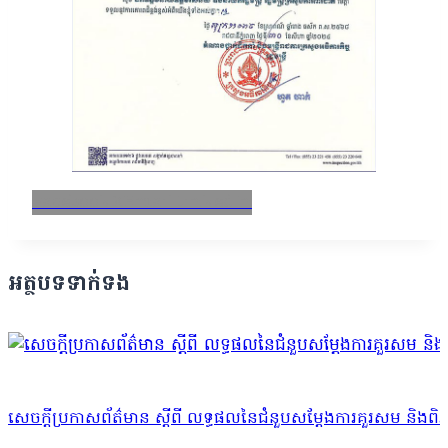
Facebook
X
Email
LinkedIn
អត្ថបទទាក់ទង
សេចក្ដីប្រកាសព័ត៌មាន ស្ដីពី លទ្ធផលនៃជំនួបសម្ដែងការគួរសម និងពិភាក្