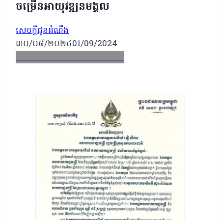
ចម្រើនអាយុវឌ្ឍនមង្គល
សេចក្តីជូនដំណឹង
៣០/០៨/២០២៤
01/09/2024
Facebook
X
Email
LinkedIn