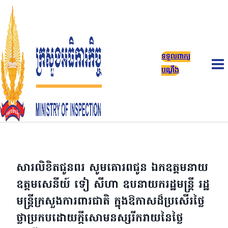
Skip
to
content
ទទួលពាក្យ
បណ្តឹង
សារលិខិតជូនពរ សូមគោរពជូន ឯកឧត្តមនាយ
ឧត្តមសេនីយ៍ ទៀ សីហា ឧបនាយករដ្ឋមន្ត្រី រដ្ឋ
មន្ត្រីក្រសួងការពារជាតិ ក្នុងឱកាសដ៏ប្រសើរថ្លៃ
ថ្លាប្រកបដោយក្តីសោមនស្សរីករាយនៃថ្ងៃ