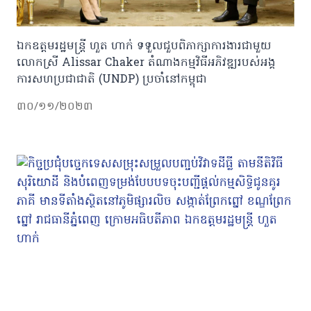
ឯកឧត្តមរដ្ឋមន្រ្តី ហួត ហាក់ ទទួលជួបពិភាក្សាការងារជាមួយ
លោកស្រី Alissar Chaker តំណាងកម្មវិធីអភិវឌ្ឍរបស់អង្គ
ការសហប្រជាជាតិ (UNDP) ប្រចាំនៅកម្ពុជា
៣០/១១/២០២៣