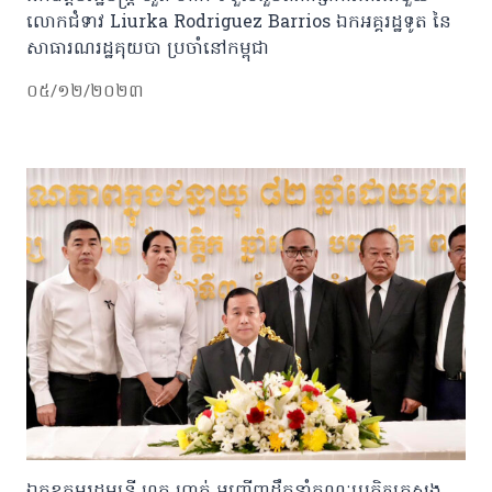
លោកជំទាវ Liurka Rodriguez Barrios ឯកអគ្គរដ្ឋទូត នៃ
សាធារណរដ្ឋគុយបា ប្រចាំនៅកម្ពុជា
០៥/១២/២០២៣