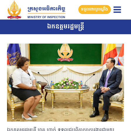
Skip
ទទួលពាក្យបណ្តឹង
to
content
ឯកឧត្ដមរដ្ឋមន្ត្រី
ឯកឧត្តមរដ្ឋមន្រ្តី ហួត ហាក់ ទទួលជួបពិភាក្សាការងារជាមួយ