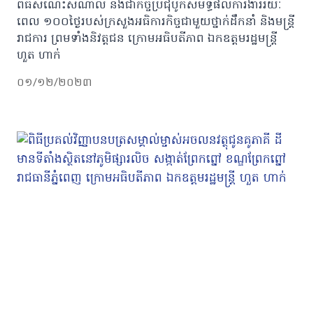
ពិធីសំណេះសំណាល និងជាកិច្ចប្រជុំបូកសមិទ្ធផលការងាររយៈ
ពេល ១០០ថ្ងៃរបស់ក្រសួងអធិការកិច្ចជាមួយថ្នាក់ដឹកនាំ និងមន្ត្រី
រាជការ ព្រមទាំងនិវត្តជន ក្រោមអធិបតីភាព ឯកឧត្តមរដ្ឋមន្ត្រី
ហួត ហាក់
០១/១២/២០២៣