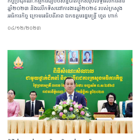
កិច្ចប្រជុំគណៈកម្មការរៀបចំសន្និបាតបូកសរុបលទ្ធផលការងារ
ឆ្នាំ២០២៣ និងលើកទិសដៅការងារឆ្នាំ២០២៤ របស់ក្រសួង
អធិការកិច្ច ក្រោមអធិបតីភាព ឯកឧត្តមរដ្ឋមន្រ្តី ហួត ហាក់
០៤/១២/២០២៣