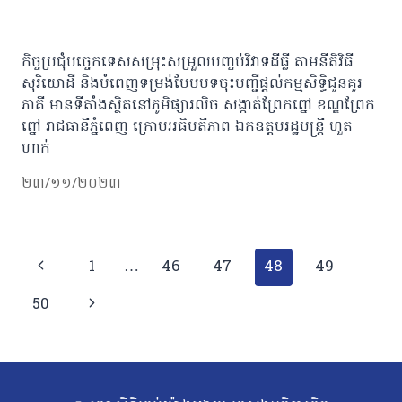
កិច្ចប្រជុំបច្ចេកទេសសម្រុះសម្រួលបញ្ចប់វិវាទដីធ្លី តាមនីតិវិធី
សុរិយោដី និងបំពេញទម្រង់បែបបទចុះបញ្ជីផ្តល់កម្មសិទ្ធិជូនគូរ
ភាគី មានទីតាំងស្ថិតនៅភូមិផ្សារលិច សង្កាត់ព្រែកព្នៅ ខណ្ឌព្រែក
ព្នៅ រាជធានីភ្នំពេញ ក្រោមអធិបតីភាព ឯកឧត្តមរដ្ឋមន្ត្រី ហួត
ហាក់
២៣/១១/២០២៣
Page
Previous
1
…
46
47
48
49
navigation
Page
Next
50
Page