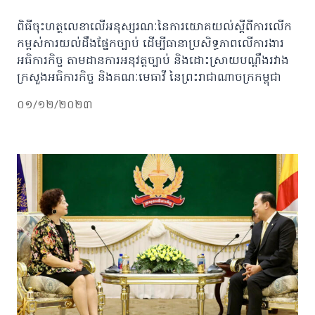
ពិធីចុះហត្ថលេខាលើអនុស្សរណៈនៃការយោគយល់ស្តីពីការលើក
កម្ពស់ការយល់ដឹងផ្នែកច្បាប់ ដើម្បីធានាប្រសិទ្ធភាពលើការងារ
អធិការកិច្ច តាមដានការអនុវត្តច្បាប់ និងដោះស្រាយបណ្តឹងរវាង
ក្រសួងអធិការកិច្ច និងគណៈមេធាវី នៃព្រះរាជាណាចក្រកម្ពុជា
០១/១២/២០២៣