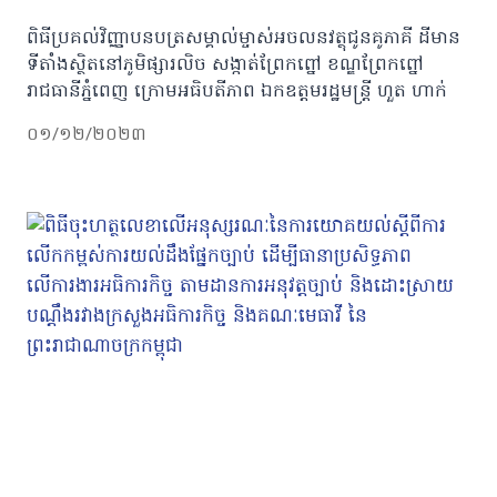
ពិធីប្រគល់វិញ្ញាបនបត្រសម្គាល់ម្ចាស់អចលនវត្ថុជូនគូភាគី ដីមាន
ទីតាំងស្ថិតនៅភូមិផ្សារលិច សង្កាត់ព្រែកព្នៅ ខណ្ឌព្រែកព្នៅ
រាជធានីភ្នំពេញ ក្រោមអធិបតីភាព ឯកឧត្តមរដ្ឋមន្ត្រី ហួត ហាក់
០១/១២/២០២៣