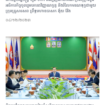
ឯកឧត្តមរដ្ឋមន្រ្តី ហួត ហាក់ អញ្ជើញដឹកនាំគណៈប្រតិភូក្រសួង
អធិការកិច្ចចូលរួមគោរពវិញ្ញាណក្ខន្ធ និងរំលែកមរណទុក្ខជាមួយ
ក្រុមគ្រួសារសព ព្រឹទ្ធមហាឧបាសក ង៉ុយ វ៉ែង
០៤/១២/២០២៣