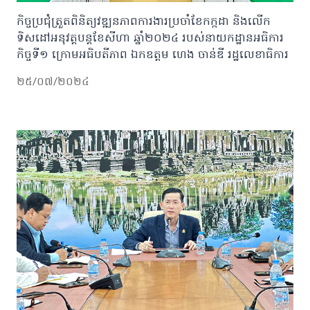
កិច្ចប្រជុំត្រួតពិនិត្យវឌ្ឍនភាពការងារប្រចាំខែកក្កដា និងលើក
ទិសដៅអនុវត្តបន្តខែសីហា ឆ្នាំ២០២៤ របស់នាយកដ្ឋានអធិការ
កិច្ចទី១ ក្រោមអធិបតីភាព ឯកឧត្តម ហេង ចាន់ឌី រដ្ឋលេខាធិការ
២៥/០៧/២០២៤