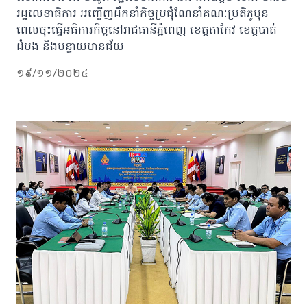
រដ្ឋលេខាធិការ អញ្ជើញដឹកនាំកិច្ចប្រជុំណែនាំគណៈប្រតិភូមុន
ពេលចុះធ្វើអធិការកិច្ចនៅរាជធានីភ្នំពេញ ខេត្តតាកែវ ខេត្តបាត់
ដំបង និងបន្ទាយមានជ័យ
១៩/១១/២០២៤