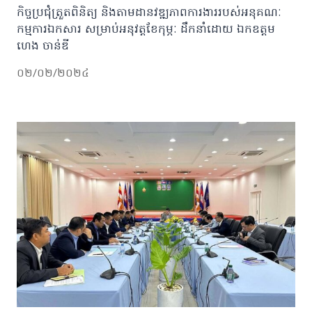
កិច្ចប្រជុំត្រួតពិនិត្យ និងតាមដានវឌ្ឍភាពការងាររបស់អនុគណៈ
កម្មការឯកសារ សម្រាប់អនុវត្តខែកុម្ភៈ ដឹកនាំដោយ ឯកឧត្ដម
ហេង ចាន់ឌី
០២/០២/២០២៤