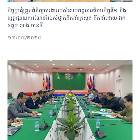
កិច្ចប្រជុំត្រួតពិនិត្យការងាររបស់នាយកដ្ឋានអធិការកិច្ចទី១ និង
ផ្សព្វផ្សាយការណែនាំរបស់ថ្នាក់ដឹកនាំក្រសួង ដឹកនាំដោយ ឯក
ឧត្តម ហេង ចាន់ឌី
១៣/០៧/២០២៤