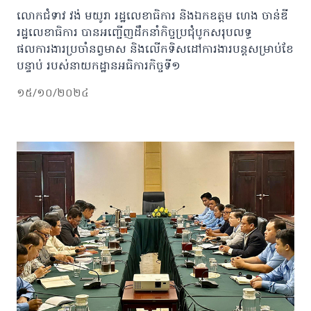
លោកជំទាវ វង់ មយូរា រដ្ឋលេខាធិការ និងឯកឧត្តម ហេង ចាន់ឌី
រដ្ឋលេខាធិការ បានអញ្ជើញដឹកនាំកិច្ចប្រជុំបូកសរុបលទ្ធ
ផលការងារប្រចាំនព្វមាស និងលើកទិសដៅការងារបន្តសម្រាប់ខែ
បន្ទាប់ របស់នាយកដ្ឋានអធិការកិច្ចទី១
១៥/១០/២០២៤