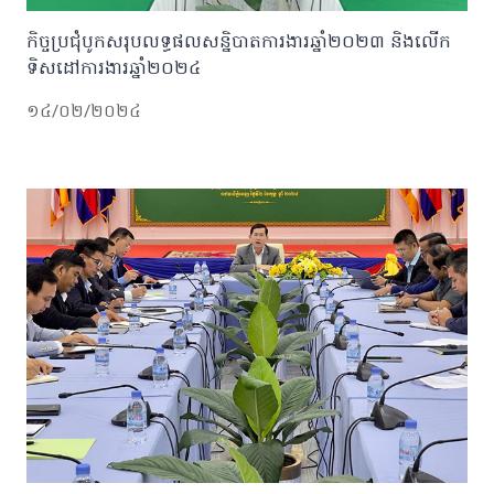
កិច្ចប្រជុំបូកសរុបលទ្ធផលសន្និបាតការងារឆ្នាំ២០២៣​ និងលេីក
ទិសដៅការងារឆ្នាំ២០២៤​
១៤/០២/២០២៤