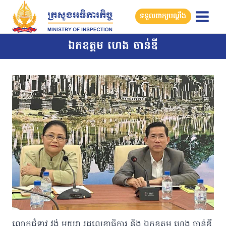
Skip
ទទួលពាក្យបណ្តឹង
to
content
ឯកឧត្តម ហេង ចាន់ឌី
លោកជំទាវ វង់ មយូរា រដ្ឋលេខាធិការ និង ឯកឧត្តម ហេង ចាន់ឌី