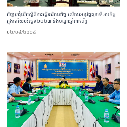
កិច្ចប្រជុំបេីកស្តីពីការធ្វេីអធិការកិច្ច​ ​លេីការអនុវត្តតួនាទី​ ភារកិច្ច​
ក្នុងការិយបរិច្ឆេទ២០២៣​ និងបណ្តាឆ្នាំពាក់ព័ន្ធ
០២/០៨/២០២៤