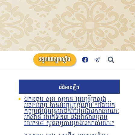
ទទួលពាក្យបណ្តឹង
ព័ត៌មានថ្មីៗ
ឯកឧត្តម សុខ សូកេន រដ្ឋមន្រ្តីក្រសួង
អធិការកិច្ច បានអញ្ជើញចូលរួម “ពិធីបើក
កិច្ចប្រជុំរដ្ឋមន្ត្រីលើវិស័យមុខងារសាធារណៈ
អាស៊ាន លើកទី២៣ និងអាស៊ានបូកបី
លើកទី៨ ស្តីពីកិច្ចការមុខងារសាធារណៈ”