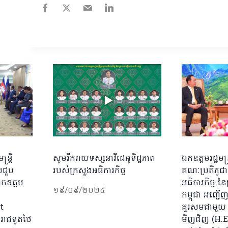
្រ្តី
សូមរីករាយទស្សនាវីដេអូទិដ្ឋភាព
ឯកឧត្តមរដ្ឋមន្
លជួប
របស់ក្រសួងអធិការកិច្ច
គណៈប្រតិភូជាន
ឯកឧត្តម
អធិការកិច្ច ន
១៩/០៩/២០២៤
កម្ពុជា អញ្ជ
t
គួរសមជាមួយ 
រាជទូតថៃ
មិញជិញ (H.