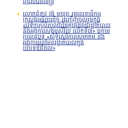
ជ្រើសរើសមន្រ្តី
លោកជំទាវ វង់ មយូរា រដ្ឋលេខាធិការ
ក្រសួងអធិការកិច្ច អញ្ជើញចូលរួមក្នុង
«វេទិកាស្តីពីភាពជាដៃគូរវាងរាជរដ្ឋាភិបាល
និងអង្គការសង្គមស៊ីវិល លើកទី៧» ក្រោម
ប្រធានបទ «សិទ្ធិសេរីភាពសមាគម និង
អង្គការមិនមែនរដ្ឋាភិបាលក្នុង
បរិបទឌីជីថល»
ធ្វើតេស្តរហ័សរកសារ
ឯកឧត្តម ហួត ហាក់ រដ្ឋមន្ត្រី
ញៀនសម្រាប់ថ្នាក់ដឹកនាំ
ក្រសួងអធិការកិច្ច ទទួលជួប
្រ្តីរាជការក្រសួងអធិការកិច្ច
ពិភាក្សាការងារជាមួយ លោកស្រី
មអធិបតីភាព ឯកឧត្តម ហួត
Meloney C.Lindberg ប្រធាន
រដ្ឋមន្រ្តីក្រសួងអធិការកិច្ច
អង្គការមូលនិធិអាស៊ីប្រចាំកម្ពុជា
ីថ្ងៃទី២១ ខែមិថុនា
(Asian Foundation) នា