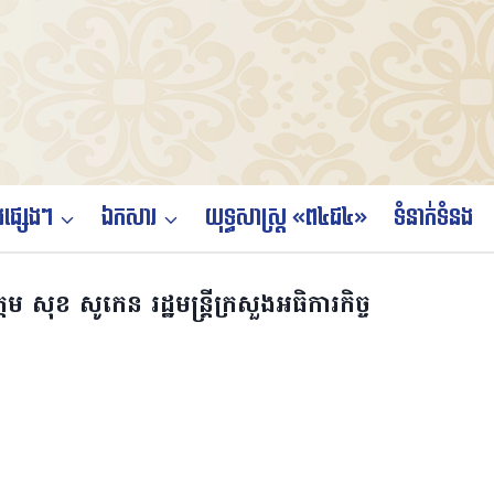
ផ្សេងៗ
ឯកសារ
យុទ្ធសាស្ត្រ «ព៤ជ៤»
ទំនាក់ទំនង
 សុខ សូកេន រដ្ឋមន្ត្រីក្រសួងអធិការកិច្ច