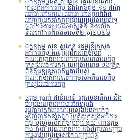
ឯកឧត្តម ឆេង សារឿន រដ្ឋលេខាធិការ
ក្រសួងអធិការកិច្ច និងឯកឧត្តម នួន ផារ័ត្ន
អភិបាលនៃគណៈអភិបាលខេត្តកំពង់ធំ
អញ្ជើញដឹកនាំកិច្ចប្រជុំដើម្បីបូកសរុបលទ្ធ
ផលការងារប្រចាំឆមាសទី១ និងលើក
ទិសដៅការងារឆមាសទី២ ឆ្នាំ២០២៦
ឯកឧត្តម សុខ សូកេន រដ្ឋមន្រ្តីក្រសួង
អធិការកិច្ច អញ្ជើញដឹកនាំកិច្ចប្រជុំ
គណៈកម្មាធិការលើកកម្ពស់អភិបាលកិច្ច
ក្រសួងអធិការកិច្ច ដើម្បីតាមដាន និងត្រួត
ពិនិត្យវឌ្ឍនភាពការងាររបស់
គណៈកម្មាធិការលើកកម្ពស់អភិបាលកិច្ច
ក្រសួងអធិការកិច្ច
ឧត្តម ប្រាក់ ផាន់ណារ៉ា រដ្ឋលេខាធិការ និង
ជាប្រធានក្រុមការងារកែទម្រង់
រដ្ឋបាលសាធារណៈក្រសួងអធិការកិច្ច
អញ្ជើញដឹកនាំគណៈប្រតិភូក្រសួងអធិការ
កិច្ច ចូលរួមបើកកិច្ចប្រជុំជាមួយ ឯកឧត្តម
គង់ សុភី រដ្ឋលេខាធិការ និងជាប្រធានក្រុម
ការងារបច្ចេកទេសកែលម្អប្រព័ន្ធ