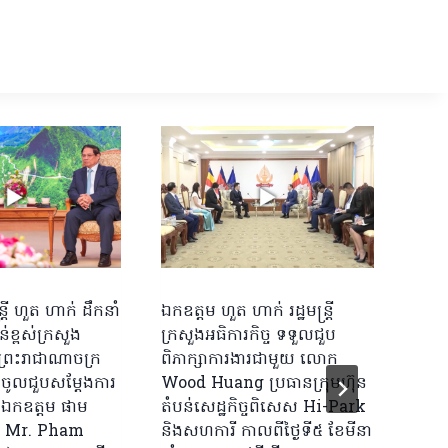
រ្តី ហួត ហាក់ ដឹកនាំ
ឯកឧត្តម ហួត ហាក់ រដ្ឋមន្ត្រី
ពិធី
់ខ្ពស់ក្រសួង
ក្រសួងអធិការកិច្ច ទទួលជួប
ធាតុ
ៃព្រះរាជាណាចក្រ
ពិភាក្សាការងារជាមួយ លោក
និងមន
ើញចូលជួបសម្តែងការ
Wood Huang ប្រធានក្រុមហ៊ុន
ក្រោ
ឯកឧត្តម ផាម
តំបន់សេដ្ឋកិច្ចពិសេស Hi-Park
ហាក់ 
E Mr. Pham
និងសហការី កាលពីថ្ងៃទី៥ ខែមីនា
កាលព