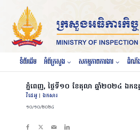
Skip
to
content
ទំព័រដើម
អំពីក្រសួង
សកម្មភាពការងារ
ដំណឹង
ភ្នំពេញ, ថ្ងៃទី១០ ខែតុលា ឆ្នាំ២០២៤ ឯកឧត្តម
វីដេអូ
|
ឯកសារ
១០/១០/២០២៤