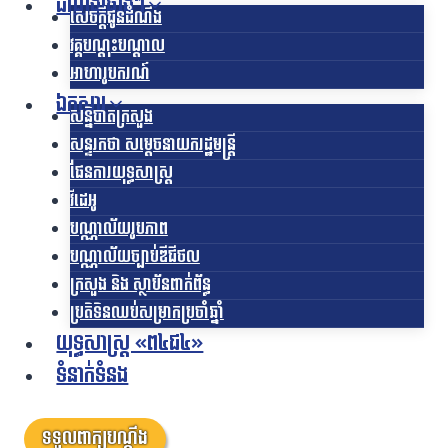
ដំណឹងផ្សេងៗ
សេចក្តីជូនដំណឹង
វគ្គបណ្តុះបណ្តាល
អាហារូបករណ៍
ឯកសារ
សន្និបាតក្រសួង
សន្ទរកថា សម្តេចនាយករដ្ឋមន្ត្រី
ផែនការយុទ្ធសាស្រ្ត
វីដេអូ
បណ្ណាល័យរូបភាព
បណ្ណាល័យច្បាប់ឌីជីថល
ក្រសួង និង ស្ថាប័នពាក់ព័ន្ធ
ប្រតិទិនឈប់សម្រាកប្រចាំឆ្នាំ
យុទ្ធសាស្ត្រ «ព៤ជ៤»
ទំនាក់ទំនង
ទទួលពាក្យបណ្តឹង