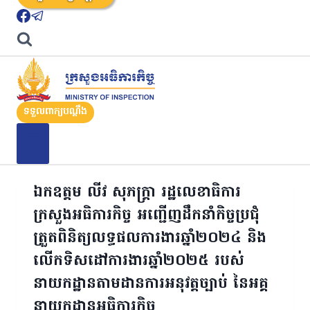
ទទួលពាក្យបណ្តឹង
ឯកឧត្តម លីវ សុភក្ត្រា រដ្ឋលេខាធិការ
ក្រសួងអធិការកិច្ច អញ្ជើញដឹកនាំកិច្ចប្រជុំ
ត្រួតពិនិត្យលទ្ធផលការងារឆ្នាំ២០២៤ និង
លើកទិសដៅការងារឆ្នាំ២០២៥ របស់
នាយកដ្ឋានតាមដានការអនុវត្តច្បាប់ នៃអគ្គ
នាយកដ្ឋានអធិការកិច្ច