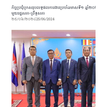
កិច្ចប្រជុំបូកសរុបលទ្ធផលការងារប្រចាំឆមាសទី១ ឆ្នាំ២០២៤ 
មួយរដ្ឋសភា-ព្រឹទ្ធសភា
២៥/០៦/២០២៤
25/06/2024