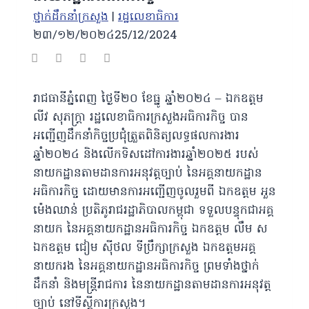
ថ្នាក់ដឹកនាំក្រសួង
|
រដ្ឋលេខាធិការ
២៣/១២/២០២៤
25/12/2024
រាជធានីភ្នំពេញ ថ្ងៃទី២០ ខែធ្នូ ឆ្នាំ២០២៤ – ឯកឧត្តម
លីវ សុភក្ត្រា រដ្ឋលេខាធិការក្រសួងអធិការកិច្ច បាន
អញ្ជើញដឹកនាំកិច្ចប្រជុំត្រួតពិនិត្យលទ្ធផលការងារ
ឆ្នាំ២០២៤ និងលើកទិសដៅការងារឆ្នាំ២០២៥ របស់
នាយកដ្ឋានតាមដានការអនុវត្តច្បាប់ នៃអគ្គនាយកដ្ឋាន
អធិការកិច្ច ដោយមានការអញ្ជើញចូលរួមពី ឯកឧត្តម អួន
ម៉េងឈាន់ ប្រតិភូរាជរដ្ឋាភិបាលកម្ពុជា ទទួលបន្ទុកជាអគ្គ
នាយក នៃអគ្គនាយកដ្ឋានអធិការកិច្ច ឯកឧត្តម លឹម ស
ឯកឧត្តម ជៀម ស៊ីថល ទីប្រឹក្សាក្រសួង ឯកឧត្តមអគ្គ
នាយករង នៃអគ្គនាយកដ្ឋានអធិការកិច្ច
ព្រមទាំងថ្នាក់
ដឹកនាំ និងមន្ត្រីរាជការ នៃនាយកដ្ឋានតាមដានការអនុវត្ត
ច្បាប់ នៅទីស្តីការក្រសួង។