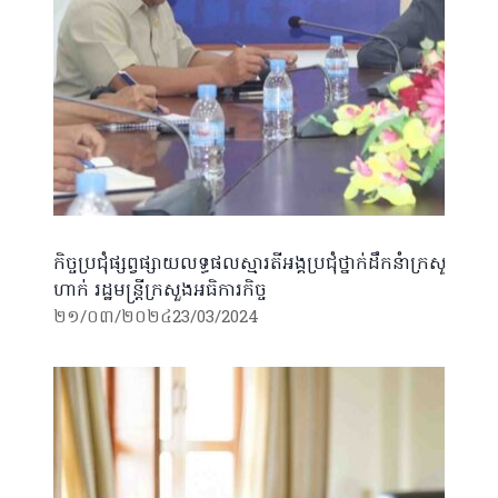
កិច្ចប្រជុំផ្សព្វផ្សាយលទ្ធផលស្មារតីអង្គប្រជុំថ្នាក់ដឹកនំាក្រសួង
ហាក់ រដ្ឋមន្ដ្រីក្រសួងអធិការកិច្ច
២១/០៣/២០២៤
23/03/2024