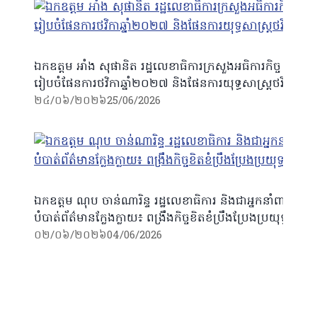
ឯកឧត្តម អាំង សុផានិត រដ្ឋលេខាធិការក្រសួងអធិការកិច្ច បានអញ្ជ
រៀបចំផែនការថវិកាឆ្នាំ២០២៧ និងផែនការយុទ្ធសាស្រ្តថវិកាឆ
២៤/០៦/២០២៦
25/06/2026
ឯកឧត្តម ណុប ចាន់ណារិន្ទ រដ្ឋលេខាធិការ និងជាអ្នកនាំពាក្យក្រស
បំបាត់ព័ត៌មានក្លែងក្លាយ៖ ពង្រឹងកិច្ចខិតខំប្រឹងប្រែងប្រយុទ្ធប្រឆាំ
០២/០៦/២០២៦
04/06/2026