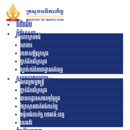
Skip
to
content
ទំព័រដើម
អំពីក្រសួង
សារស្វាគមន៍
សាវតារ
រចនាសម្ព័ន្ធក្រសួង​
ថ្នាក់ដឹកនាំក្រសួង
ច្បាប់/លិខិតបទដ្ឋានគតិយុត្ត
សកម្មភាពការងារ
ឯកឧត្ដមរដ្ឋមន្ត្រី
ថ្នាក់ដឹកនាំក្រសួង
នាយកដ្ឋានសវនកម្មផ្ទៃក្នុង
វិទ្យាស្ថានជាតិអធិការកិច្ច
មន្ទីរអធិការកិច្ច រាជធានី-ខេត្ត
យេនឌ័រ