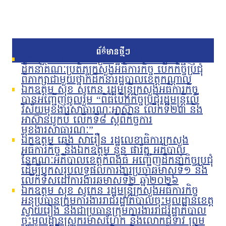
ព័ត៌មានថ្មីៗ
ឯកឧត្តម ហេង លឹមទ្រី រដ្ឋលេខាធិការ អញ្ជើញ
ដឹកនាំគណៈប្រតិភូក្រសួងអធិការកិច្ច បើកកិច្ចប្រជុំ
ពិភាក្សាជាមួយថ្នាក់ដឹកនាំរដ្ឋបាលខេត្តកណ្តាល
ឯកឧត្តម សុខ សូកេន រដ្ឋមន្រ្តីក្រសួងអធិការកិច្ច
បានអញ្ជើញចូលរួម “ពិធីបើកកិច្ចប្រជុំរដ្ឋមន្ត្រីលើ
វិស័យមុខងារសាធារណៈអាស៊ាន លើកទី២៣ និង
អាស៊ានបូកបី លើកទី៨ ស្តីពីកិច្ចការ
មុខងារសាធារណៈ”
ឯកឧត្តម ឆេង សារឿន រដ្ឋលេខាធិការក្រសួង
អធិការកិច្ច និងឯកឧត្តម នួន ផារ័ត្ន អភិបាល
នៃគណៈអភិបាលខេត្តកំពង់ធំ អញ្ជើញដឹកនាំកិច្ចប្រជុំ
ដើម្បីបូកសរុបលទ្ធផលការងារប្រចាំឆមាសទី១ និង
លើកទិសដៅការងារឆមាសទី២ ឆ្នាំ២០២៦
ឯកឧត្តម សុខ សូកេន រដ្ឋមន្រ្តីក្រសួងអធិការកិច្ច
អនុប្រធានក្រុមការងាររាជរដ្ឋាភិបាលចុះមូលដ្ឋានខេត្ត
ស្វាយរៀង និងជាប្រធានក្រុមការងាររាជរដ្ឋាភិបាល
ចុះមូលដ្ឋានស្រុករមាសហែក និងលោកជំទាវ ព្រម