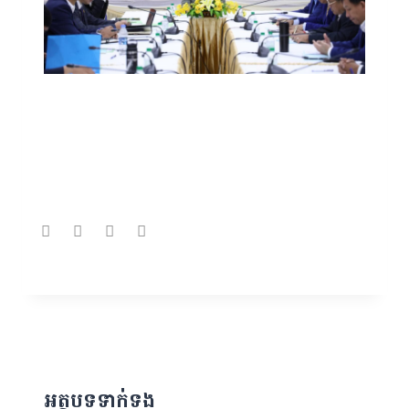
អត្ថបទទាក់ទង