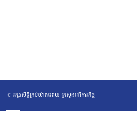
© រក្សាសិទ្ធិគ្រប់យ៉ាងដោយ ក្រសួងអធិការកិច្ច
ទំព័រដើម
Toggle
អំពីក្រសួង
សារស្វាគមន៍