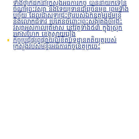
ទាំងថ្នាក់ដឹកនាំក្រសួងអធិការកិច្ច បាននាំយកទៀន
ចំណាំព្រះវស្សា និងទេយ្យទានជាច្រើនមុខ ព្រមទាំង
បច្ច័យ ដែលជាសទ្ធាជ្រះថ្លារបស់ឯកឧត្តមរដ្ឋមន្រ្តី
និងលោកជំទាវ ប្រគេនចំពោះព្រះសង្ឃគង់ចាំព្រះ
វស្សាអស់កាលត្រីមាស នៅវត្តទាំង៥៣ ក្នុងស្រុក
រមាសហែក ខេត្តស្វាយរៀង
កិច្ចប្រជុំផ្សព្វផ្សាយលិខិតបទដ្ឋានគតិយុត្តរបស់
ក្រសួងរបស់មន្ទីរអធិការកិច្ចខេត្តក្រចេះ