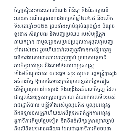
កិច្ចប្រជុំនេះមានគោលបំណង ពិនិត្យ និងពិភាក្សាលើ
របាយការណ៍លទ្ធផលការងារប្រចាំឆ្នាំ២០២៤ និងលើក
ទិសដៅឆ្នាំ២០២៥ ព្រមទាំងស្ដាប់នូវចំណុចខ្លាំង ចំណុច
ខ្វះខាត សំណូមពរ និងបញ្ហាប្រឈម របស់មន្រ្ដីក្នុង
នាយកដ្ឋាន ជាមូលដ្ឋានសម្រាប់ប្រមូលធាតុចូលនូវបញ្ហា
ទាំងអស់នោះ រួចហើយដាក់ចេញនូវវិធានការឱ្យអនុវត្ត
លើការងារតាមដានការអនុវត្តច្បាប់ ស្របតាមតួនាទី
ភារកិច្ចរបស់ខ្លួន និងតាមផែនការយុទ្ធសាស្រ្ដ
ទាំង៨ចំណុចរបស់ ឯកឧត្តម សុខ សូកេន រដ្ឋមន្រ្ដីក្រសួង
អធិការកិច្ច ឱ្យកាន់តែមានប្រសិទ្ធភាពខ្ពស់បន្ថែមទៀត
ដើម្បីចូលរួមការកែទម្រង់ និងពង្រឹងអភិបាលកិច្ចល្អ ដែល
ជាស្នូលនៃយុទ្ធសាស្រ្តបញ្ចកោណ ដំណាក់កាលទី១របស់
រាជរដ្ឋាភិបាល មន្រ្ដីទាំងអស់ចូលរួមគិត ចូលរួមអនុវត្ត
និងទទួលខុសត្រូវហើយយកចិត្តទុកដាក់ក្នុងការអនុវត្ត
តួនាទីភារកិច្ចបន្ថែមទៀត និងខិតខំសិក្សាស្រាវជ្រាវច្បាប់
និងលិខិតបទដ្ឋានគតិយុត្ត ដែលជាតួនាទីភារកិច្ចចម្បង