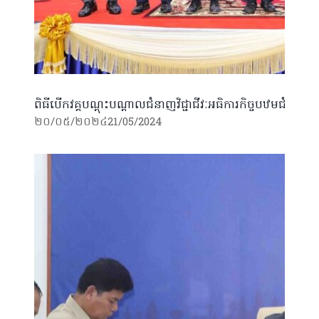
ពិធីបើកវគ្គបណ្តុះបណ្តាលជំនាញវិជ្ជាជីវៈអធិការកិច្ចបឋមជំនាន់
២០/០៥/២០២៤
21/05/2024