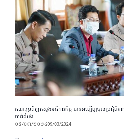
គណៈប្រតិភូក្រសួងអធិការកិច្ច បានអញ្ជើញចូលប្រជុំពិភាក្ស
បាត់ដំបង
០៥/០៣/២០២៤
09/03/2024