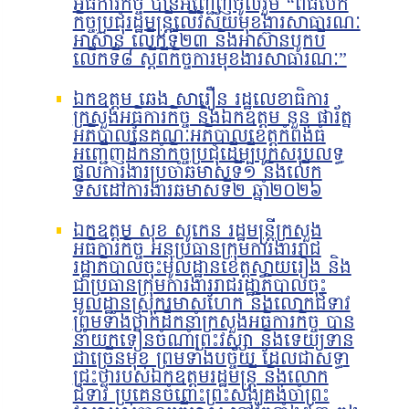
អធិការកិច្ច បានអញ្ជើញចូលរួម “ពិធីបើក
កិច្ចប្រជុំរដ្ឋមន្ត្រីលើវិស័យមុខងារសាធារណៈ
អាស៊ាន លើកទី២៣ និងអាស៊ានបូកបី
លើកទី៨ ស្តីពីកិច្ចការមុខងារសាធារណៈ”
ឯកឧត្តម ឆេង សារឿន រដ្ឋលេខាធិការ
ក្រសួងអធិការកិច្ច និងឯកឧត្តម នួន ផារ័ត្ន
អភិបាលនៃគណៈអភិបាលខេត្តកំពង់ធំ
អញ្ជើញដឹកនាំកិច្ចប្រជុំដើម្បីបូកសរុបលទ្ធ
ផលការងារប្រចាំឆមាសទី១ និងលើក
ទិសដៅការងារឆមាសទី២ ឆ្នាំ២០២៦
ឯកឧត្តម សុខ សូកេន រដ្ឋមន្រ្តីក្រសួង
អធិការកិច្ច អនុប្រធានក្រុមការងាររាជ
រដ្ឋាភិបាលចុះមូលដ្ឋានខេត្តស្វាយរៀង និង
ជាប្រធានក្រុមការងាររាជរដ្ឋាភិបាលចុះ
មូលដ្ឋានស្រុករមាសហែក និងលោកជំទាវ
ព្រមទាំងថ្នាក់ដឹកនាំក្រសួងអធិការកិច្ច បាន
នាំយកទៀនចំណាំព្រះវស្សា និងទេយ្យទាន
ជាច្រើនមុខ ព្រមទាំងបច្ច័យ ដែលជាសទ្ធា
ជ្រះថ្លារបស់ឯកឧត្តមរដ្ឋមន្រ្តី និងលោក
ជំទាវ ប្រគេនចំពោះព្រះសង្ឃគង់ចាំព្រះ