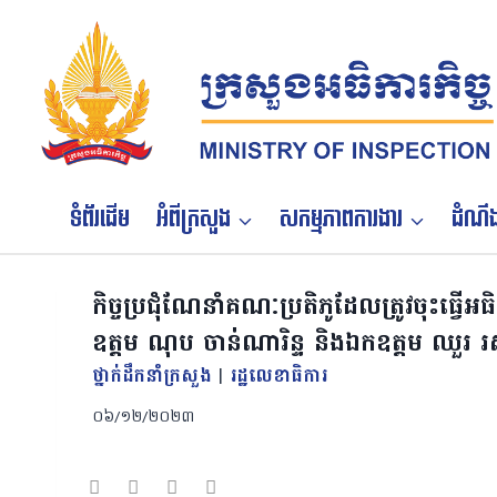
Skip
to
content
ទំព័រដើម
អំពីក្រសួង
សកម្មភាពការងារ
ដំណឹង
កិច្ចប្រជុំណែនាំគណៈប្រតិភូដែលត្រូវចុះធ្វេី
ឧត្តម ណុប ចាន់ណារិន្ទ​ និងឯកឧត្តម ឈួរ រស្មីប
ថ្នាក់ដឹកនាំក្រសួង
|
រដ្ឋលេខាធិការ
០៦/១២/២០២៣