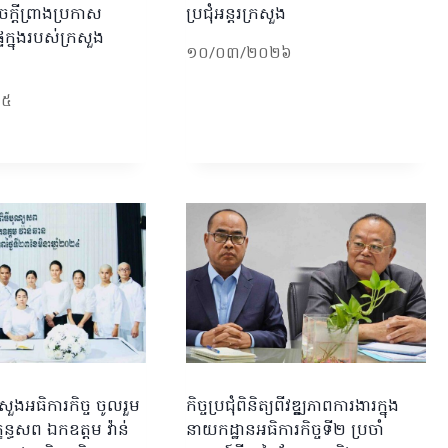
ក្តីព្រាងប្រកាស
ប្រជុំអន្តរក្រសួង
ទៃក្នុងរបស់ក្រសួង
១០/០៣/២០២៦
២៥
ួងអធិការកិច្ច​ ចូលរួម
កិច្ចប្រជុំពិនិត្យពីវឌ្ឌ្ឍភាពការងារក្នុង
្ធសព​ ឯកឧត្តម​ វ៉ាន់​
នាយកដ្ឋានអធិការកិច្ចទី២ ប្រចាំ