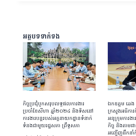
អត្ថបទទាក់ទង
កិច្ចប្រជុំបូកសរុបលទ្ធផលការងារ
ឯកឧត្តម ឆេង 
ប្រចាំខែសីហា ឆ្នាំ២០២៤ និងទិសដៅ
ក្រសួងអធិការក
ការងារបន្តរបស់អគ្គនាយកដ្ឋានទំនាក់
អនុក្រុមការងា
ទំនងជាមួយរដ្ឋសភា ព្រឹទ្ធសភា
កិច្ច និងតាមដា
អញ្ជើញដឹកនាំកិច