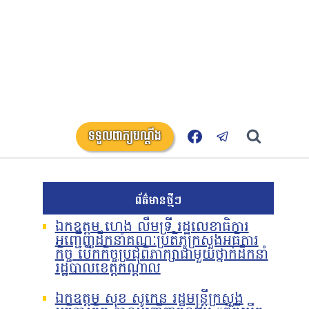
ទទួលពាក្យបណ្តឹង
ព័ត៌មានថ្មីៗ
ឯកឧត្តម ហេង លឹមទ្រី រដ្ឋលេខាធិការ
អញ្ជើញដឹកនាំគណៈប្រតិភូក្រសួងអធិការ
កិច្ច បើកកិច្ចប្រជុំពិភាក្សាជាមួយថ្នាក់ដឹកនាំ
រដ្ឋបាលខេត្តកណ្តាល
ឯកឧត្តម សុខ សូកេន រដ្ឋមន្រ្តីក្រសួង