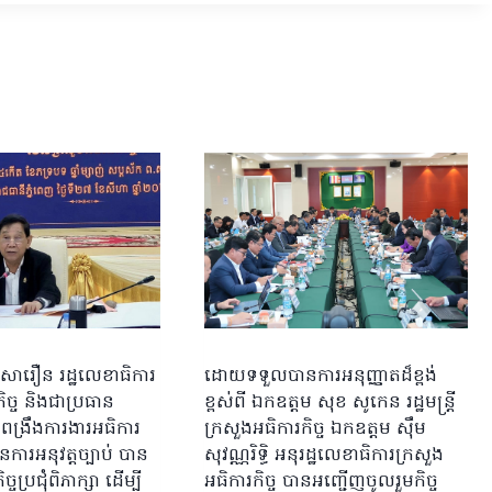
សារឿន រដ្ឋលេខាធិការ
ដោយទទួលបានការអនុញ្ញាតដ៏ខ្ពង់
ិច្ច និងជាប្រធាន
ខ្ពស់ពី ឯកឧត្តម សុខ សូកេន រដ្ឋមន្រ្តី
រពង្រឹងការងារអធិការ
ក្រសួងអធិការកិច្ច ឯកឧត្តម ស៊ឹម
នការអនុវត្តច្បាប់ បាន
សុវណ្ណរិទ្ធិ អនុរដ្ឋលេខាធិការក្រសួង
្ចប្រជុំពិភាក្សា ដើម្បី
អធិការកិច្ច បានអញ្ជើញចូលរួមកិច្ច