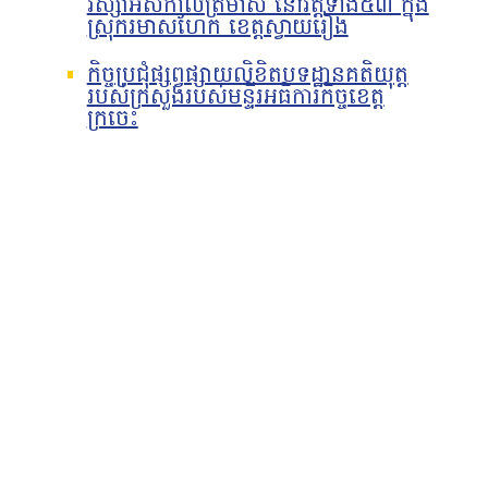
វស្សាអស់កាលត្រីមាស នៅវត្តទាំង៥៣ ក្នុង
ស្រុករមាសហែក ខេត្តស្វាយរៀង
កិច្ចប្រជុំផ្សព្វផ្សាយលិខិតបទដ្ឋានគតិយុត្ត
របស់ក្រសួងរបស់មន្ទីរអធិការកិច្ចខេត្ត
ក្រចេះ