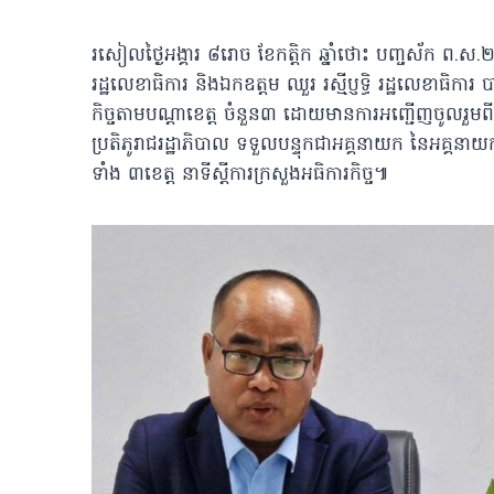
រសៀលថ្ងៃអង្គារ​ ៨រោច ខែកត្តិក​ ឆ្នាំថោះ បញ្ចស័ក ព.ស.២៥
រដ្ឋលេខាធិការ និងឯកឧត្តម ឈួរ រស្មីប្ញទ្ធិ រដ្ឋលេខាធិការ 
កិច្ចតាមបណ្ដាខេត្ត​ ចំនួន៣ ដោយមានការអញ្ជើញចូលរួមពី 
ប្រតិភូរាជរដ្ឋាភិបាល ទទួលបន្ទុកជាអគ្គនាយក នៃអគ្គនាយក
ទាំង ៣ខេត្ត នាទីស្តីការក្រសួងអធិការកិច្ច៕