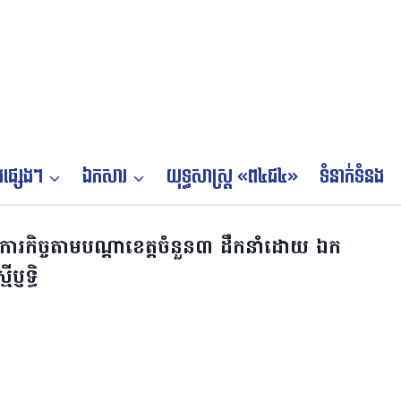
ផ្សេងៗ
ឯកសារ
យុទ្ធសាស្ត្រ «ព៤ជ៤»
ទំនាក់ទំនង
អធិការកិច្ចតាមបណ្ដាខេត្ត​ចំនួន៣ ដឹកនាំដោយ ឯក
្ញទ្ធិ