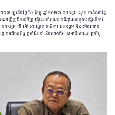
៦៧ ត្រូវនឹងថ្ងៃទី៤​ ខែធ្នូ​ ឆ្នាំ២០២៣ ឯកឧត្តម ណុប ចាន់ណារិន្ទ​
បានអញ្ជើញដឹកនាំកិច្ចប្រជុំណែនាំគណៈប្រតិភូដែលត្រូវចុះធ្វេីអធិការ
ឯកឧត្តម យី ម៉ៅ អនុរដ្ឋលេខាធិការ​ ឯកឧត្តម អ៊ួន​ ម៉េងឈាន់​
ដ្ឋានអធិការកិច្ច ថ្នាក់ដឹកនាំ និងសមាជិក សមាជិកាគណៈប្រតិភូ