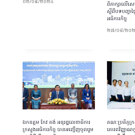
០២/០៩/២០២៤
ពិភាក្សាលើសេច
ស្តីពីបទបញ្ជាផ្
អធិការកិច្ច
២៧/០៨/២០
ឯកឧត្តម កែវ គង់ អនុរដ្ឋលេខាធិការ
គណៈប្រតិភូក្រស
ក្រសួងអធិការកិច្ច បានអញ្ជើញចូលរួម
គោរពវិញ្ញាណក្ខន