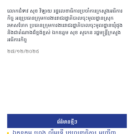
លោកជំទាវ សុខ វិឡាយ រដ្ឋលេខាធិការប្រចាំការក្រសួងអធិការ
កិច្ច អនុប្រធានក្រុមការងាររាជរដ្ឋាភិបាលចុះមូលដ្ឋានស្រុក
រមាសហែក ប្រធានក្រុមការងាររាជរដ្ឋាភិបាលចុះមូលដ្ឋានឃុំដូង
និងជាតំណាងដ៏ខ្ពង់ខ្ពស់ ឯកឧត្តម សុខ សូកេន រដ្ឋមន្រ្តីក្រសួង
អធិការកិច្ច
២៧/១២/២០២៥
ព័ត៌មានថ្មីៗ
ឯកឧត្តម ហេង លឹមទ្រី រដ្ឋលេខាធិការ អញ្ជើញ