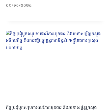
០១/១០/២០២៥
កិច្ចប្រជុំបូកសរុបការងារវិភាគមុខងារ​ និងរចនាសម្ព័ន្ធក្រសួង