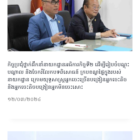
កិច្ចប្រជុំថ្នាក់ដឹកនាំនាយកដ្ឋានអធិការកិច្ចទី២ ដើម្បីរៀបចំបណ្តុះ
បណ្តាល និងចែករំលែកបទពិសោធន៍ ក្របខណ្ឌផ្ទៃក្នុងរបស់
នាយកដ្ឋាន ក្រោមយុទ្ធសាស្ត្រអ្នកចេះច្រើនបង្រៀនអ្នកចេះតិច
និងអ្នកចេះតិចបង្រៀនអ្នកមិនចេះសោះ
១២/០៣/២០២៤