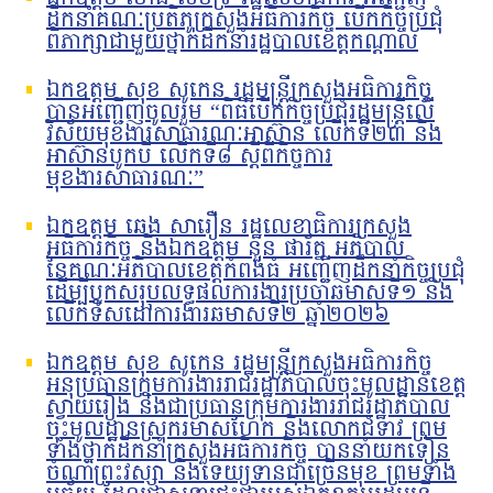
ដឹកនាំគណៈប្រតិភូក្រសួងអធិការកិច្ច បើកកិច្ចប្រជុំ
ពិភាក្សាជាមួយថ្នាក់ដឹកនាំរដ្ឋបាលខេត្តកណ្តាល
ឯកឧត្តម សុខ សូកេន រដ្ឋមន្រ្តីក្រសួងអធិការកិច្ច
បានអញ្ជើញចូលរួម “ពិធីបើកកិច្ចប្រជុំរដ្ឋមន្ត្រីលើ
វិស័យមុខងារសាធារណៈអាស៊ាន លើកទី២៣ និង
អាស៊ានបូកបី លើកទី៨ ស្តីពីកិច្ចការ
មុខងារសាធារណៈ”
ឯកឧត្តម ឆេង សារឿន រដ្ឋលេខាធិការក្រសួង
អធិការកិច្ច និងឯកឧត្តម នួន ផារ័ត្ន អភិបាល
នៃគណៈអភិបាលខេត្តកំពង់ធំ អញ្ជើញដឹកនាំកិច្ចប្រជុំ
ដើម្បីបូកសរុបលទ្ធផលការងារប្រចាំឆមាសទី១ និង
លើកទិសដៅការងារឆមាសទី២ ឆ្នាំ២០២៦
ឯកឧត្តម សុខ សូកេន រដ្ឋមន្រ្តីក្រសួងអធិការកិច្ច
អនុប្រធានក្រុមការងាររាជរដ្ឋាភិបាលចុះមូលដ្ឋានខេត្ត
ស្វាយរៀង និងជាប្រធានក្រុមការងាររាជរដ្ឋាភិបាល
ចុះមូលដ្ឋានស្រុករមាសហែក និងលោកជំទាវ ព្រម
ទាំងថ្នាក់ដឹកនាំក្រសួងអធិការកិច្ច បាននាំយកទៀន
ចំណាំព្រះវស្សា និងទេយ្យទានជាច្រើនមុខ ព្រមទាំង