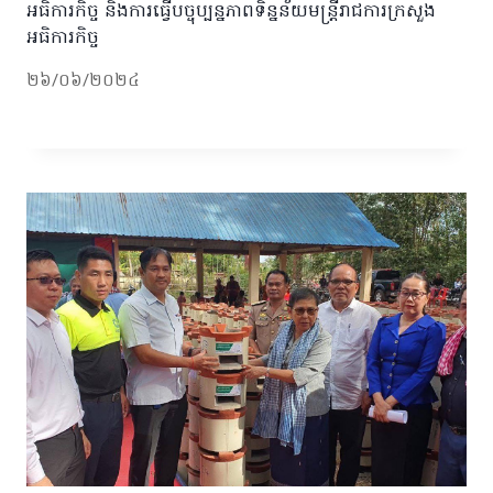
អធិការកិច្ច​ និងការធ្វេីបច្ចុប្បន្នភាពទិន្នន័យមន្រ្តីរាជការក្រសួង
អធិការកិច្ច​
២៦/០៦/២០២៤