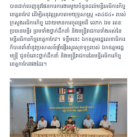
បានដាក់ចេញនូវផែនការការងារមួយចំនួនដល់មន្ទីរអធិការកិច្ច
ខេត្តតាកែវ ដើម្បីអនុវត្តស្របតាមយុទ្ធសាស្រ្ត «ព៤ជ៤» របស់
ក្រសួងអធិការកិច្ច ដោយមានការចូលរួមពី លោក ឯម រតន:
ប្រធានមន្ទីរ ព្រមទាំងថ្នាក់ដឹកនាំ និងមន្ត្រីរាជការទាំងអស់នៃ
មន្ទីអធិការកិច្ចខេត្តកាកែវ។ ទន្ទឹមនេះ ឯកឧត្តមរដ្ឋលេខាធិការ
ក៏បានពាំនាំនូវប្រសាសន៍ផ្តាំផ្ញើរសួរសុខទុក្ខរបស់ ឯកឧត្តមរដ្ឋ
មន្ត្រី ជូនចំពោះថ្នាក់ដឹកនាំ និងមន្ត្រីរាជការនៃមន្ទីអធិការកិច្ច
ខេត្តកាកែវផងដែរ។