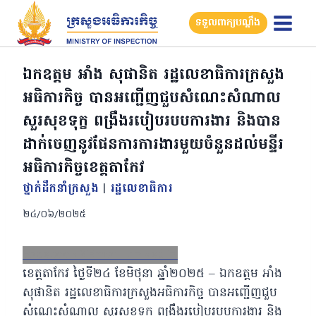
Skip
ទទួលពាក្យបណ្តឹង
to
content
ឯកឧត្តម អាំង សុផានិត រដ្ឋលេខាធិការក្រសួង
អធិការកិច្ច បានអញ្ជើញជួបសំណេះសំណាល
សួរសុខទុក្ខ ពង្រឹងរបៀបរបបការងារ និងបាន
ដាក់ចេញនូវផែនការការងារមួយចំនួនដល់មន្ទីរ
អធិការកិច្ចខេត្តតាកែវ
ថ្នាក់ដឹកនាំក្រសួង
|
រដ្ឋលេខាធិការ
២៤/០៦/២០២៥
Facebook
X
Email
LinkedIn
ខេត្តតាកែវ ថ្ងៃទី២៤ ខែមិថុនា ឆ្នាំ២០២៥ – ឯកឧត្តម អាំង
សុផានិត រដ្ឋលេខាធិការក្រសួងអធិការកិច្ច បានអញ្ជើញជួប
សំណេះសំណាល សួរសុខទុក្ខ ពង្រឹងរបៀបរបបការងារ និង