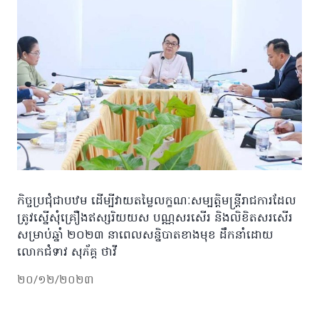
កិច្ចប្រជុំជាបឋម ដើម្បីវាយតម្លៃលក្ខណៈសម្បត្តិមន្ត្រីរាជការដែល
ត្រូវស្នើសុំគ្រឿងឥស្សរិយយស បណ្ណសរសើរ និងលិខិតសរសើរ
សម្រាប់ឆ្នាំ ២០២៣ នាពេលសន្និបាតខាងមុខ ដឹកនាំដោយ
លោកជំទាវ សុភ័គ្គ ថាវី
២០/១២/២០២៣