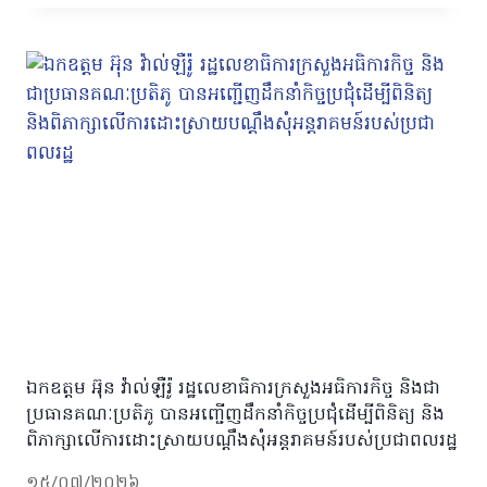
ឯកឧត្តម អ៊ុន វ៉ាល់ឡឺរ៉ូ រដ្ឋលេខាធិការក្រសួងអធិការកិច្ច និងជា
ប្រធានគណៈប្រតិភូ បានអញ្ជើញដឹកនាំកិច្ចប្រជុំដើម្បីពិនិត្យ និង
ពិភាក្សាលើការដោះស្រាយបណ្តឹងសុំអន្តរាគមន៍របស់ប្រជាពលរដ្ឋ
១៥/០៧/២០២៦