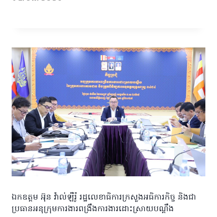
ឯកឧត្តម អ៊ុន វ៉ាល់ឡឺរ៉ូ រដ្ឋលេខាធិការក្រសួងអធិការកិច្ច និងជា
ប្រធានអនុក្រុមការងារពង្រឹងការងារដោះស្រាយបណ្ដឹង