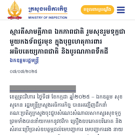
Skip
ទទួលពាក្យបណ្តឹង
to
content
ស្មារតីសាមគ្គីភាព ឯកភាពជាតិ រួមសុខរួមទុក្ខជា
មួយកងទ័ពជួរមុខ ក្នុងបុព្វហេតុការពារ
អធិបតេយ្យភាពជាតិ និងបូរណភាពទឹកដី
ឯកឧត្ដមរដ្ឋមន្ត្រី
០៧/០៧/២០២៥
Facebook
X
Email
LinkedIn
ខេត្តព្រះវិហារ ថ្ងៃទី៧ ខែកក្កដា ឆ្នាំ២០២៥ – ឯកឧត្តម សុខ
សូកេន រដ្ឋមន្រ្តីក្រសួងអធិការកិច្ច បានអញ្ជើញដឹកនាំ
គណៈប្រតិភូក្រសួងចុះជួបសំណេះសំណាលសាកសួរសុខទុក្ខ
ព្រមទាំងបាននាំយកមកនូវថវិកា គ្រឿងឧបភោគបរិភោគ និង
សំភារៈប្រើប្រាស់ឧបត្ថម្ភដល់មេបញ្ជាការ មេបញ្ជាការរង នាយ