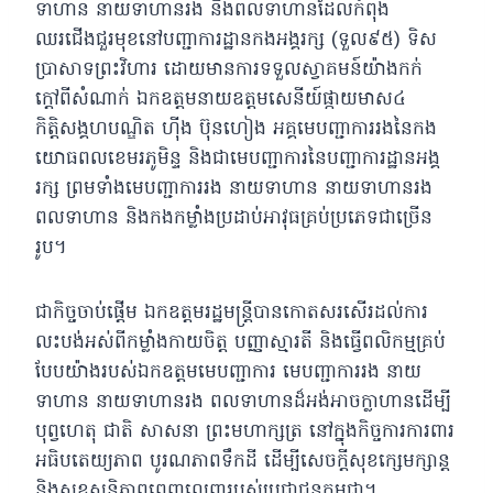
ទាហាន នាយទាហានរង និងពលទាហានដែលកំពុង
ឈរជើងជួរមុខនៅបញ្ជាការដ្ឋានកងអង្គរក្ស (ទួល៩៥) ទិស
ប្រាសាទព្រះវិហារ ដោយមានការទទួលស្វាគមន៍យ៉ាងកក់
ក្ដៅពីសំណាក់ ឯកឧត្តមនាយឧត្តមសេនីយ៍ផ្កាយមាស៤
កិត្តិសង្គហបណ្ឌិត ហ៊ីង ប៊ុនហៀង អគ្គមេបញ្ជាការរងនៃកង
យោធពលខេមរភូមិន្ទ និងជាមេបញ្ជាការនៃបញ្ជាការដ្ឋានអង្គ
រក្ស ព្រមទាំងមេបញ្ជាការរង នាយទាហាន នាយទាហានរង
ពលទាហាន និងកងកម្លាំងប្រដាប់អាវុធគ្រប់ប្រភេទជាច្រើន
រូប។
ជាកិច្ចចាប់ផ្ដើម ឯកឧត្តមរដ្ឋមន្រ្តីបានកោតសរសើរដល់ការ
លះបង់អស់ពីកម្លាំងកាយចិត្ត បញ្ញាស្មារតី និងធ្វើពលិកម្មគ្រប់
បែបយ៉ាងរបស់ឯកឧត្តមមេបញ្ជាការ មេបញ្ជាការរង នាយ
ទាហាន នាយទាហានរង ពលទាហានដ៏អង់អាចក្លាហានដើម្បី
បុព្វហេតុ ជាតិ សាសនា ព្រះមហាក្សត្រ នៅក្នុងកិច្ចការការពារ
អធិបតេយ្យភាព បូរណភាពទឹកដី ដើម្បីសេចក្តីសុខក្សេមក្សាន្ត
និងសុខសន្តិភាពពេញលេញរបស់ប្រជាជនកម្ពុជា។