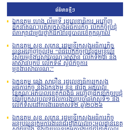
ព័ត៌មានថ្មីៗ
ឯកឧត្តម ហេង លឹមទ្រី រដ្ឋលេខាធិការ អញ្ជើញ
ដឹកនាំគណៈប្រតិភូក្រសួងអធិការកិច្ច បើកកិច្ចប្រជុំ
ពិភាក្សាជាមួយថ្នាក់ដឹកនាំរដ្ឋបាលខេត្តកណ្តាល
ឯកឧត្តម សុខ សូកេន រដ្ឋមន្រ្តីក្រសួងអធិការកិច្ច
បានអញ្ជើញចូលរួម “ពិធីបើកកិច្ចប្រជុំរដ្ឋមន្ត្រីលើ
វិស័យមុខងារសាធារណៈអាស៊ាន លើកទី២៣ និង
អាស៊ានបូកបី លើកទី៨ ស្តីពីកិច្ចការ
មុខងារសាធារណៈ”
ឯកឧត្តម ឆេង សារឿន រដ្ឋលេខាធិការក្រសួង
អធិការកិច្ច និងឯកឧត្តម នួន ផារ័ត្ន អភិបាល
នៃគណៈអភិបាលខេត្តកំពង់ធំ អញ្ជើញដឹកនាំកិច្ចប្រជុំ
ដើម្បីបូកសរុបលទ្ធផលការងារប្រចាំឆមាសទី១ និង
លើកទិសដៅការងារឆមាសទី២ ឆ្នាំ២០២៦
ឯកឧត្តម សុខ សូកេន រដ្ឋមន្រ្តីក្រសួងអធិការកិច្ច
អនុប្រធានក្រុមការងាររាជរដ្ឋាភិបាលចុះមូលដ្ឋានខេត្ត
ស្វាយរៀង និងជាប្រធានក្រុមការងាររាជរដ្ឋាភិបាល