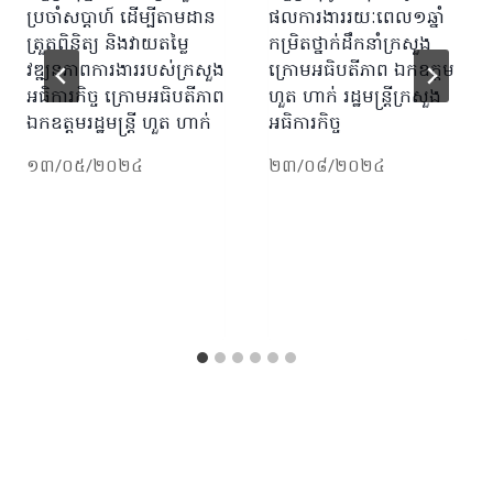
ប្រចាំសប្តាហ៍ ដើម្បីតាមដាន
ផលការងាររយៈពេល១ឆ្នាំ
ត្រួតពិនិត្យ និងវាយតម្លៃ
កម្រិតថ្នាក់ដឹកនាំក្រសួង
វឌ្ឍនភាពការងាររបស់ក្រសួង
ក្រោមអធិបតីភាព ឯកឧត្តម
អធិការកិច្ច ក្រោមអធិបតីភាព
ហួត ហាក់ រដ្ឋមន្រ្តីក្រសួង
ឯកឧត្តមរដ្ឋមន្រ្តី ហួត ហាក់
អធិការកិច្ច
១៣/០៥/២០២៤
២៣/០៨/២០២៤