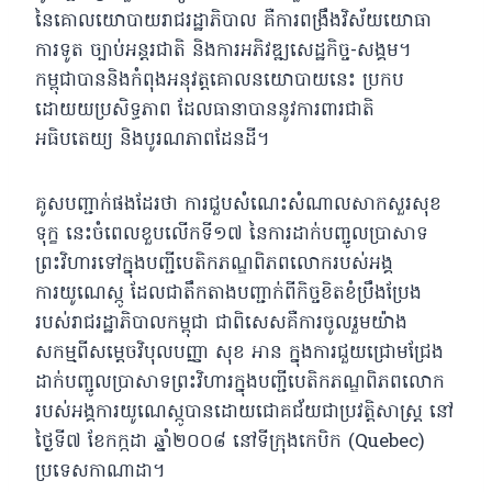
នៃគោលយោបាយរាជរដ្ឋាភិបាល គឺការពង្រឹងវិស័យយោធា
ការទូត ច្បាប់អន្តរជាតិ និងការអភិវឌ្ឍសេដ្ឋកិច្ច-សង្គម។
កម្ពុជាបាននិងកំពុងអនុវត្តគោលនយោបាយនេះ ប្រកប
ដោយយប្រសិទ្ធភាព ដែលធានាបាននូវការពារជាតិ
អធិបតេយ្យ និងបូរណភាពដែនដី។
គូសបញ្ជាក់ផងដែរថា ការជួបសំណេះសំណាលសាកសួរសុខ
ទុក្ខ នេះចំពេលខួបលើកទី១៧ នៃការដាក់បញ្ចូលប្រាសាទ
ព្រះវិហារទៅក្នុងបញ្ជីបេតិកភណ្ឌពិភពលោករបស់អង្គ
ការយូណេស្កូ ដែលជាតឹកតាងបញ្ជាក់ពីកិច្ចខិតខំប្រឹងប្រែង
របស់រាជរដ្ឋាភិបាលកម្ពុជា ជាពិសេសគឺការចូលរួមយ៉ាង
សកម្មពីសម្ដេចវិបុលបញ្ញា សុខ អាន ក្នុងការជួយជ្រោមជ្រែង
ដាក់បញ្ចូលប្រាសាទព្រះវិហារក្នុងបញ្ជីបេតិកភណ្ឌពិភពលោក
របស់អង្គការយូណេស្កូបានដោយជោគជ័យជាប្រវត្តិសាស្ត្រ នៅ
ថ្ងៃទី៧ ខែកក្កដា ឆ្នាំ២០០៨ នៅទីក្រុងកេបិក (Quebec)
ប្រទេសកាណាដា។