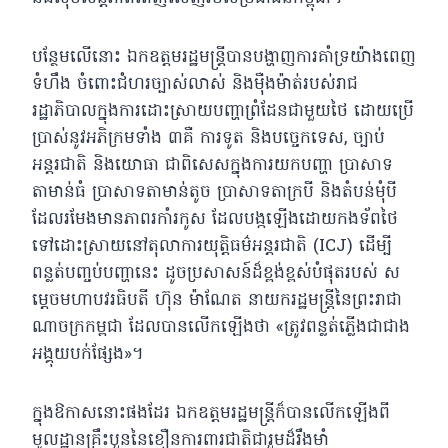
បន្ថែមលើនោះ ឯកឧត្តមរដ្ឋមន្រ្តីបានបង្ហាញការគាំទ្រយ៉ាងពេញ
ទំហឹង ចំពោះជំហរច្បាស់លាស់ និងម៉ឺងម៉ាត់របស់រាជ
រដ្ឋាភិបាលក្នុងការដោះស្រាយបញ្ហាព្រំដែនជាមួយថៃ ដោយប្រើ
ប្រាស់នូវអភិក្រមទាំង ៣គឺ ការទូត និងបច្ចេកទេស, ច្បាប់
អន្តរជាតិ និងយោធា ជាពិសេសក្នុងការយកបញ្ហា ប្រាសាទ
តាមាន់ធំ ប្រាសាទតាមាន់តូច ប្រាសាទតាក្របី និងតំបន់មុំបី
ដែលរមែងមានភាពរកាំរកូស ដែលបង្កឡើងដោយកងទ័ពថៃ
ទៅដោះស្រាយនៅតុលាការយុត្តិធម៌អន្តរជាតិ (ICJ) ដើម្បី
ពន្លត់បញ្ចប់បញ្ហានេះ ដូចប្រសាសន៍ដ៏ខ្ពង់ខ្ពស់បំផុតរបស់ ស
ម្តេចមហាបវរធិបតី ហ៊ុន ម៉ាណែត នាយករដ្ឋមន្រ្តីនៃព្រះរាជា
ណាចក្រកម្ពជា ដែលបានលើកឡើងថា «ត្រូវពន្លត់ភ្លើងជាជាង
អង្គុយបក់ផ្សែង»។
ក្នុងឱកាសនោះផងដែរ ឯកឧត្តមរដ្ឋមន្រ្តីក៏បានលើកឡើងពី
មូលដ្ឋានគ្រឹះបួននៃខឿនការពារជាតិជារួមដ៏រឹងមាំ