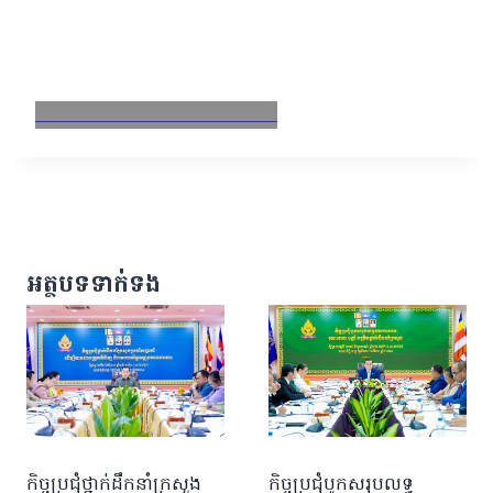
Facebook
X
Email
LinkedIn
អត្ថបទទាក់ទង
កិច្ចប្រជុំថ្នាក់ដឹកនាំក្រសួង
កិច្ចប្រជុំបូកសរុបលទ្ធ