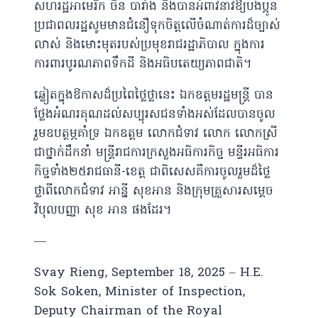
សហរដ្ឋអាមេរិក ចិន បារាំង និងបានអំពាវនាវឱ្យបងប្អូន
ប្រជាពលរដ្ឋសូមមានជំនឿទុកចិត្តលើចំណាត់ការដ៏ច្បាស់
លាស់ និងមោះមុតរបស់ប្រមុខរាជរដ្ឋាភិបាល ក្នុងការ
ការពារបូរណភាពទឹកដី និងអធិបតេយ្យភាពជាតិ។
ឆ្លៀតក្នុងឱកាសដ៏ប្រពៃថ្លៃថ្លានេះ ឯកឧត្តមរដ្ឋមន្ត្រី បាន
ថ្លែងអំណរគុណដល់សប្បុរសជនទាំងអស់ដែលបានចូល
រួមឧបត្ថម្ភគាំទ្រ ឯកឧត្តម លោកជំទាវ លោក លោកស្រី
ជាថ្នាក់ដឹកនាំ មន្ត្រីរាជការក្រសួងអធិការកិច្ច មន្ទីរអធិការ
កិច្ចទាំង២៥រាជធានី-ខេត្ត ជាពិសេសគឺការចូលរួមដ៏ថ្លៃ
ថ្លាពីលោកជំទាវ អាន្នី សុខអាន និងក្រុមគ្រួសារសម្តេច
វិបុលបញ្ញា សុខ អាន ផងដែរ។
—
Svay Rieng, September 18, 2025 – H.E.
Sok Soken, Minister of Inspection,
Deputy Chairman of the Royal