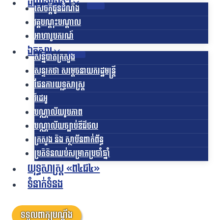
ដំណឹងផ្សេងៗ
សេចក្តីជូនដំណឹង
វគ្គបណ្តុះបណ្តាល
អាហារូបករណ៍
ឯកសារ
សន្និបាតក្រសួង
សន្ទរកថា សម្តេចនាយករដ្ឋមន្ត្រី
ផែនការយុទ្ធសាស្រ្ត
វីដេអូ
បណ្ណាល័យរូបភាព
បណ្ណាល័យច្បាប់ឌីជីថល
ក្រសួង និង ស្ថាប័នពាក់ព័ន្ធ
ប្រតិទិនឈប់សម្រាកប្រចាំឆ្នាំ
យុទ្ធសាស្ត្រ «ព៤ជ៤»
ទំនាក់ទំនង
ទទួលពាក្យបណ្តឹង