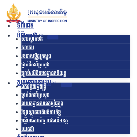
Skip
to
content
ទំព័រដើម
អំពីក្រសួង
សារស្វាគមន៍
សាវតារ
រចនាសម្ព័ន្ធក្រសួង​
ថ្នាក់ដឹកនាំក្រសួង
ច្បាប់/លិខិតបទដ្ឋានគតិយុត្ត
សកម្មភាពការងារ
ឯកឧត្ដមរដ្ឋមន្ត្រី
ថ្នាក់ដឹកនាំក្រសួង
នាយកដ្ឋានសវនកម្មផ្ទៃក្នុង
វិទ្យាស្ថានជាតិអធិការកិច្ច
មន្ទីរអធិការកិច្ច រាជធានី-ខេត្ត
យេនឌ័រ