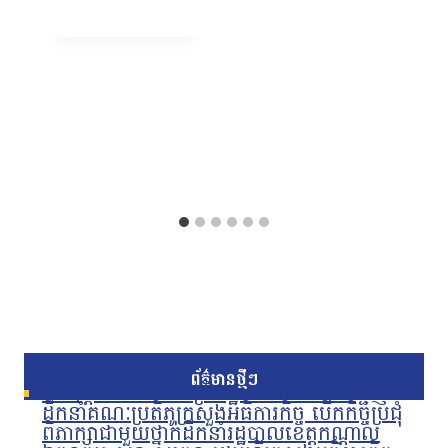
ព័ត៌មានថ្មីៗ
ឯកឧត្តម ហេង លឹមទ្រី រដ្ឋលេខាធិការ អញ្ជើញ
ដឹកនាំគណៈប្រតិភូក្រសួងអធិការកិច្ច បើកកិច្ចប្រជុំ
ពិភាក្សាជាមួយថ្នាក់ដឹកនាំរដ្ឋបាលខេត្តកណ្តាល