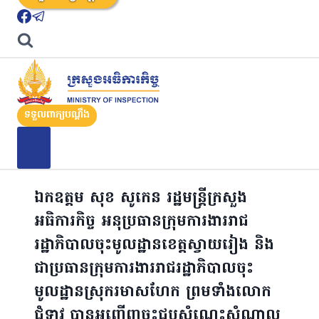
ទទួលពាក្យបណ្តឹង
ឯកឧត្តម សុខ សូកេន រដ្ឋមន្រ្តីក្រសួង
អធិការកិច្ច អនុប្រធានក្រុមការងាររាជ
រដ្ឋាភិបាលចុះមូលដ្ឋានខេត្តស្វាយរៀង និង
ជាប្រធានក្រុមការងាររាជរដ្ឋាភិបាលចុះ
មូលដ្ឋានស្រុករមាសហែក ព្រមទាំងលោក
ជំទាវ បានអញ្ជើញចុះជួបសំណេះសំណាល