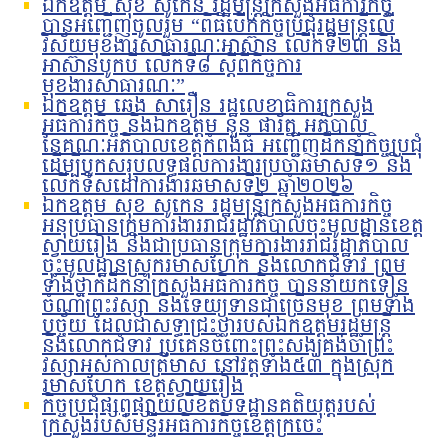
ឯកឧត្តម សុខ សូកេន រដ្ឋមន្រ្តីក្រសួងអធិការកិច្ច
បានអញ្ជើញចូលរួម “ពិធីបើកកិច្ចប្រជុំរដ្ឋមន្ត្រីលើ
វិស័យមុខងារសាធារណៈអាស៊ាន លើកទី២៣ និង
អាស៊ានបូកបី លើកទី៨ ស្តីពីកិច្ចការ
មុខងារសាធារណៈ”
ឯកឧត្តម ឆេង សារឿន រដ្ឋលេខាធិការក្រសួង
អធិការកិច្ច និងឯកឧត្តម នួន ផារ័ត្ន អភិបាល
នៃគណៈអភិបាលខេត្តកំពង់ធំ អញ្ជើញដឹកនាំកិច្ចប្រជុំ
ដើម្បីបូកសរុបលទ្ធផលការងារប្រចាំឆមាសទី១ និង
លើកទិសដៅការងារឆមាសទី២ ឆ្នាំ២០២៦
ឯកឧត្តម សុខ សូកេន រដ្ឋមន្រ្តីក្រសួងអធិការកិច្ច
អនុប្រធានក្រុមការងាររាជរដ្ឋាភិបាលចុះមូលដ្ឋានខេត្ត
ស្វាយរៀង និងជាប្រធានក្រុមការងាររាជរដ្ឋាភិបាល
ចុះមូលដ្ឋានស្រុករមាសហែក និងលោកជំទាវ ព្រម
ទាំងថ្នាក់ដឹកនាំក្រសួងអធិការកិច្ច បាននាំយកទៀន
ចំណាំព្រះវស្សា និងទេយ្យទានជាច្រើនមុខ ព្រមទាំង
បច្ច័យ ដែលជាសទ្ធាជ្រះថ្លារបស់ឯកឧត្តមរដ្ឋមន្រ្តី
និងលោកជំទាវ ប្រគេនចំពោះព្រះសង្ឃគង់ចាំព្រះ
វស្សាអស់កាលត្រីមាស នៅវត្តទាំង៥៣ ក្នុងស្រុក
រមាសហែក ខេត្តស្វាយរៀង
កិច្ចប្រជុំផ្សព្វផ្សាយលិខិតបទដ្ឋានគតិយុត្តរបស់
ក្រសួងរបស់មន្ទីរអធិការកិច្ចខេត្តក្រចេះ