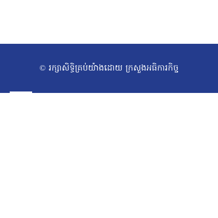
© រក្សាសិទ្ធិគ្រប់យ៉ាងដោយ ក្រសួងអធិការកិច្ច
ទំព័រដើម
Toggle
អំពីក្រសួង
សារស្វាគមន៍
child
សាវតារ
menu
រចនាសម្ព័ន្ធក្រសួង​
ថ្នាក់ដឹកនាំក្រសួង
ច្បាប់/លិខិតបទដ្ឋានគតិយុត្ត
Toggle
សកម្មភាពការងារ
ឯកឧត្ដមរដ្ឋមន្ត្រី
child