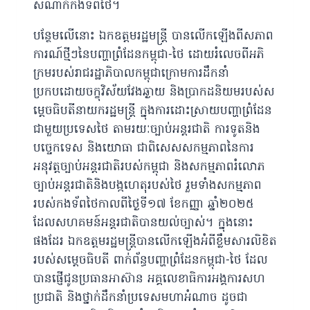
សំណាក់កងទ័ពថៃ។
បន្ថែមលើនោះ ឯកឧត្តមរដ្ឋមន្ត្រី បានលើកឡើងពីសភាព
ការណ៍ថ្មីៗនៃបញ្ហាព្រំដែនកម្ពុជា-ថៃ ដោយរំលេចពីអភិ
ក្រមរបស់រាជរដ្ឋាភិបាលកម្ពុជាក្រោមការដឹកនាំ
ប្រកបដោយចក្ខុវិស័យវែងឆ្ងាយ និងប្រាកដនិយមរបស់ស
ម្តេចធិបតីនាយករដ្ឋមន្រ្តី ក្នុងការដោះស្រាយបញ្ហាព្រំដែន
ជាមួយប្រទេសថៃ តាមរយៈច្បាប់អន្តរជាតិ ការទូតនិង
បច្ចេកទេស និងយោធា ជាពិសេសសកម្មភាពនៃការ
អនុវត្តច្បាប់អន្តរជាតិរបស់កម្ពុជា និងសកម្មភាពរំលោភ
ច្បាប់អន្តរជាតិនិងបង្កហេតុរបស់ថៃ រួមទាំងសកម្មភាព
របស់កងទ័ពថៃកាលពីថ្ងៃទី១៧ ខែកញ្ញា ឆ្នាំ២០២៥
ដែលសហគមន៍អន្តរជាតិបានយល់ច្បាស់។ ក្នុងនោះ
ផងដែរ ឯកឧត្តមរដ្ឋមន្រ្តីបានលើកឡើងអំពីខ្លឹមសារលិខិត
របស់សម្តេចធិបតី ពាក់ព័ន្ធបញ្ហាព្រំដែនកម្ពុជា-ថៃ ដែល
បានផ្ញើជូនប្រធានអាស៊ាន អគ្គលេខាធិការអង្គការសហ
ប្រជាតិ និងថ្នាក់ដឹកនាំប្រទេសមហាអំណាច ដូចជា