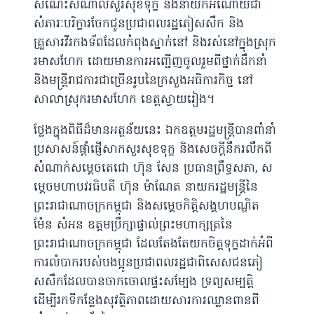
សំណេះសំណាលសួរសុខទុក្ខ និងនាំយកអំណោយជា
សំភារៈបរិក្ខារចែកជូនប្រជាពលរដ្ឋភៀសសឹក និង
គ្រួសារវីរកងទ័ពដែលកំពុងស្នាក់នៅ និងរស់នៅក្នុងស្រុក
រមាសហែក ដោយមានការអញ្ជើញចូលរួមពីថ្នាក់ដឹកនាំ
និងមន្ត្រីរាជការជាច្រើនរូបនៃក្រសួងអធិការកិច្ច នៅ
សាលាស្រុករមាសហែក ខេត្តស្វាយរៀង។
ថ្លែងក្នុងពិធីដ៏មានអត្ថន័យនេះ ឯកឧត្តមរដ្ឋមន្ត្រីបានពាំនាំ
ប្រសាសន៍ផ្តាំផ្ញើសាកសួរសុខទុក្ខ និងសេចក្តីនឹករលឹកពី
សំណាក់សម្តេចតេជោ ហ៊ុន សែន ប្រធានព្រឹទ្ធសភា, ស
ម្តេចមហាបវរធិបតី ហ៊ុន ម៉ាណែត នាយករដ្ឋមន្ត្រីនៃ
ព្រះរាជាណាចក្រកម្ពុជា និងសម្ដេចកិត្តិសង្គហបណ្ឌិត
ម៉ែន សំអន ឧត្តមប្រឹក្សាផ្ទាល់ព្រះមហាក្សត្រនៃ
ព្រះរាជាណាចក្រកម្ពុជា ដែលតែងតែយកចិត្តទុក្ខដាក់អំពី
ការលំបាករបស់បងប្អូនប្រជាពលរដ្ឋជាពិសេសជនភៀ
សសឹកដែលបានចាកចោលផ្ទះសម្បែង ទ្រព្យសម្បត្តិ
ដើម្បីរកទីកន្លែងសុវត្ថិភាពដោយសារការឈ្លានពានពី