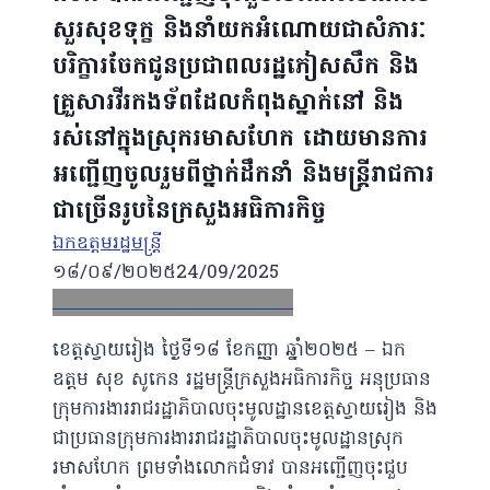
សួរសុខទុក្ខ និងនាំយកអំណោយជាសំភារៈ
បរិក្ខារចែកជូនប្រជាពលរដ្ឋភៀសសឹក និង
គ្រួសារវីរកងទ័ពដែលកំពុងស្នាក់នៅ និង
រស់នៅក្នុងស្រុករមាសហែក ដោយមានការ
អញ្ជើញចូលរួមពីថ្នាក់ដឹកនាំ និងមន្ត្រីរាជការ
ជាច្រើនរូបនៃក្រសួងអធិការកិច្ច
ឯកឧត្ដមរដ្ឋមន្ត្រី
១៨/០៩/២០២៥
24/09/2025
Facebook
X
Email
LinkedIn
ខេត្តស្វាយរៀង ថ្ងៃទី១៨ ខែកញ្ញា ឆ្នាំ២០២៥ – ឯក
ឧត្តម សុខ សូកេន រដ្ឋមន្រ្តីក្រសួងអធិការកិច្ច អនុប្រធាន
ក្រុមការងាររាជរដ្ឋាភិបាលចុះមូលដ្ឋានខេត្តស្វាយរៀង
និង
ជាប្រធានក្រុមការងាររាជរដ្ឋាភិបាលចុះមូលដ្ឋានស្រុក
រមាសហែក ព្រមទាំងលោកជំទាវ បានអញ្ជើញចុះជួប