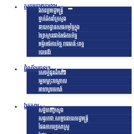
សកម្មភាពការងារ
ឯកឧត្ដមរដ្ឋមន្ត្រី
ថ្នាក់ដឹកនាំក្រសួង
នាយកដ្ឋានសវនកម្មផ្ទៃក្នុង
វិទ្យាស្ថានជាតិអធិការកិច្ច
មន្ទីរអធិការកិច្ច រាជធានី-ខេត្ត
យេនឌ័រ
ដំណឹងផ្សេងៗ
សេចក្តីជូនដំណឹង
វគ្គបណ្តុះបណ្តាល
អាហារូបករណ៍
ឯកសារ
សន្និបាតក្រសួង
សន្ទរកថា សម្តេចនាយករដ្ឋមន្ត្រី
ផែនការយុទ្ធសាស្រ្ត