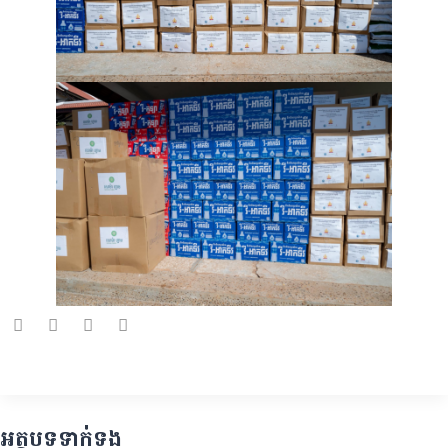
អត្ថបទទាក់ទង