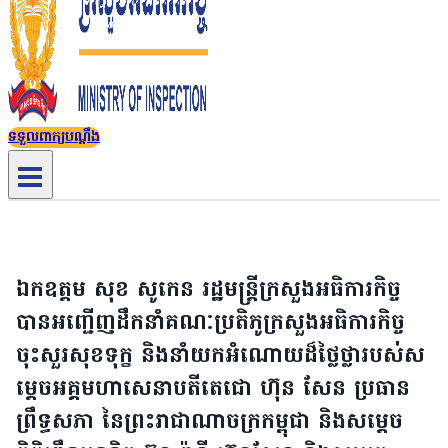
ទទួលពាក្យបណ្តឹង
ឯកឧត្តម សុខ សូកេន រដ្ឋមន្រ្តីក្រសួងអធិការកិច្ច
បានអញ្ជើញដឹកនាំគណៈប្រតិភូក្រសួងអធិការកិច្ច
ចុះសួរសុខទុក្ខ និងនាំយកអំណោយដ៏ថ្លៃថ្លារបស់ស
ម្តេចអគ្គមហាសេនាបតីតេជោ ហ៊ុន សែន ប្រធាន
ព្រឹទ្ធសភា នៃព្រះរាជាណាចក្រកម្ពុជា និងសម្តេច