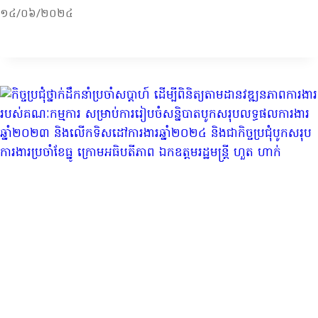
១៤/០៦/២០២៤