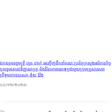
ឯកឧត្តមរដ្ឋមន្រ្តី ហួត ហាក់ អញ្ជើញដឹកនាំគណៈប្រតិភូក្រសួងអធិការកិច្ច
ចូលរួមគោរពវិញ្ញាណក្ខន្ធ និងរំលែកមរណទុក្ខជាមួយក្រុមគ្រួសារសព
ព្រឹទ្ធមហាឧបាសក ង៉ុយ វ៉ែង
០៤/១២/២០២៣