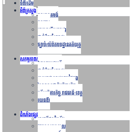
ទំព័រដើម
អំពីក្រសួង
Toggle
សារស្វាគមន៍
child
menu
សាវតារ
រចនាសម្ព័ន្ធក្រសួង​
ថ្នាក់ដឹកនាំក្រសួង
ច្បាប់/លិខិតបទដ្ឋានគតិយុត្ត
សកម្មភាពការងារ
Toggle
ឯកឧត្ដមរដ្ឋមន្ត្រី
child
menu
ថ្នាក់ដឹកនាំក្រសួង
នាយកដ្ឋានសវនកម្មផ្ទៃក្នុង
វិទ្យាស្ថានជាតិអធិការកិច្ច
មន្ទីរអធិការកិច្ច រាជធានី-ខេត្ត
យេនឌ័រ
ដំណឹងផ្សេងៗ
Toggle
សេចក្តីជូនដំណឹង
child
menu
វគ្គបណ្តុះបណ្តាល