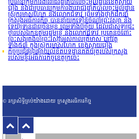
ប្រធានក្រុមការងាររាជរដ្ឋាភិបាលចុះមូលដ្ឋានខេត្តស្វាយ
រៀង និងជាប្រធានក្រុមការងាររាជរដ្ឋាភិបាលចុះមូលដ្ឋាន
ស្រុករមាសហែក និងលោកជំទាវ ព្រមទាំងថ្នាក់ដឹកនាំ
ក្រសួងអធិការកិច្ច បាននាំយកទៀនចំណាំព្រះវស្សា និង
ទេយ្យទានជាច្រើនមុខ ព្រមទាំងបច្ច័យ ដែលជាសទ្ធាជ្រះ
ថ្លារបស់ឯកឧត្តមរដ្ឋមន្រ្តី និងលោកជំទាវ ប្រគេនចំពោះ
ព្រះសង្ឃគង់ចាំព្រះវស្សាអស់កាលត្រីមាស នៅវត្ត
ទាំង៥៣ ក្នុងស្រុករមាសហែក ខេត្តស្វាយរៀង
កិច្ចប្រជុំផ្សព្វផ្សាយលិខិតបទដ្ឋានគតិយុត្តរបស់ក្រសួង
របស់មន្ទីរអធិការកិច្ចខេត្តក្រចេះ
© រក្សាសិទ្ធិគ្រប់យ៉ាងដោយ ក្រសួងអធិការកិច្ច