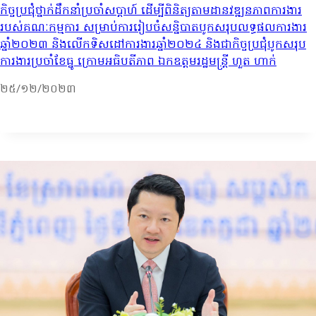
កិច្ចប្រជុំថ្នាក់ដឹកនាំប្រចាំសប្តាហ៍ ដើម្បីពិនិត្យតាមដានវឌ្ឍនភាពការងារ
របស់គណៈកម្មការ សម្រាប់ការរៀបចំសនិ្នបាតបូកសរុបលទ្ធផលការងារ
ឆ្នាំ២០២៣ និងលើកទិសដៅការងារឆ្នាំ២០២៤ និងជាកិច្ចប្រជុំបូកសរុប
ការងារប្រចាំខែធ្នូ ក្រោមអធិបតីភាព ឯកឧត្តមរដ្ឋមន្រ្តី ហួត ហាក់
២៥/១២/២០២៣