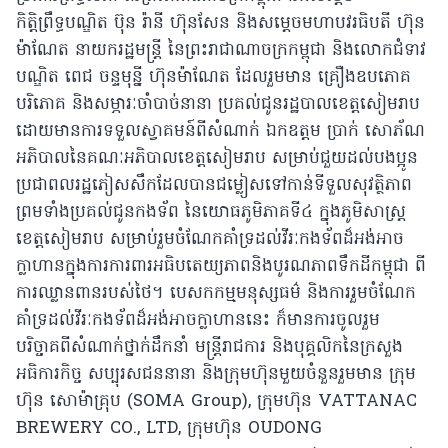
កិត្តិព្រឹទ្ធបណ្ឌិត ប៊ុន រ៉ានី ហ៊ុនសែន និងសម្ដេចមហាបវរធិបតី ហ៊ុន
ម៉ាណែត នាយករដ្ឋមន្ត្រី នៃព្រះរាជាណាចក្រកម្ពុជា និងលោកជំទាវ
បណ្ឌិត ពេជ ចន្ទមុន្នី ហ៊ុនម៉ាណែត ដែលរួមមាន គ្រឿងឧបភោគ
បរិភោគ និងសម្ភារៈចាំបាច់នានា ប្រគល់ជូនរដ្ឋបាលខេត្តសៀមរាប
ដោយមានការទទួលស្វាគមន៍ពីសំណាក់ ឯកឧត្តម ប្រាក់ សោភ័ណ
អភិបាលនៃគណៈអភិបាលខេត្តសៀមរាប សម្រាប់ជួយដល់បងប្អូន
ប្រជាពលរដ្ឋភៀសសឹកដែលបានជម្លៀសទៅកាន់ទីទួលសុវត្ថិភាព
ព្រមទាំងប្រគល់ជូនកងទ័ព នៃយោធភូមិភាគទី៤ ក្នុងភូមិសាស្ត្រ
ខេត្តសៀមរាប សម្រាប់រួមចំណែកគាំទ្រដល់វីរៈកងទ័ពដ៏អង់អាច
ក្លាហានក្នុងការការពារអធិបតេយ្យភាពនិងបូរណភាពទឹកដីកម្ពុជា ពី
ការឈ្លានពានរបស់ថៃ។ បេសកកម្មមនុស្សធម៌ និងការរួមចំណែក
គាំទ្រដល់វីរៈកងទ័ពដ៏អង់អាចក្លាហាននេះ ក៏មានការចូលរួម
បរិច្ចាគពីសំណាក់ថ្នាក់ដឹកនាំ មន្ត្រីរាជការ និងបុគ្គលិកនៃក្រសួង
អធិការកិច្ច សប្បុរសជននានា និងក្រុមហ៊ុនមួយចំនួនរួមមាន ក្រុម
ហ៊ុន សោម៉ាគ្រុប (SOMA Group), ក្រុមហ៊ុន VATTANAC
BREWERY CO., LTD, ក្រុមហ៊ុន OUDONG