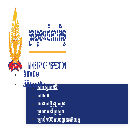
Skip
to
content
ទំព័រដើម
អំពីក្រសួង
សារស្វាគមន៍
សាវតារ
រចនាសម្ព័ន្ធក្រសួង​
ថ្នាក់ដឹកនាំក្រសួង
ច្បាប់/លិខិតបទដ្ឋានគតិយុត្ត