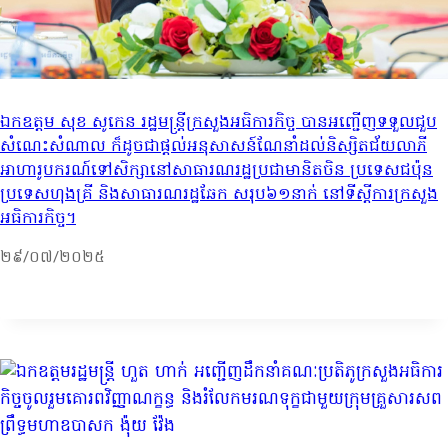
ឯកឧត្តម សុខ សូកេន រដ្ឋមន្រ្តីក្រសួងអធិការកិច្ច បានអញ្ជើញទទួលជួប
សំណេះសំណាល ក៏ដូចជាផ្ដល់អនុសាសន៍ណែនាំដល់និស្សិតជ័យលាភី
អាហារូបករណ៍ទៅសិក្សានៅសាធារណរដ្ឋប្រជាមានិតចិន ប្រទេសជប៉ុន
ប្រទេសហុងគ្រី និងសាធារណរដ្ឋឆែក សរុប៦១នាក់ នៅទីស្ដីការក្រសួង
អធិការកិច្ច។
២៩/០៧/២០២៥