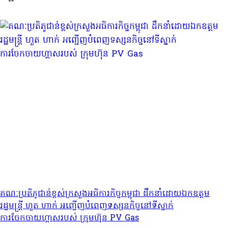
គណៈប្រតិភូជាន់ខ្ពស់ក្រសួងអធិការកិច្ចកម្ពុជា ដឹកនាំដោយឯកឧត្តម
រដ្ឋមន្រ្តី ហួត ហាក់ អញ្ជើញបំពេញទស្សនកិច្ចនៅទីស្នាក់
ការចែកចាយហ្គាសរបស់ ក្រុមហ៊ុន PV Gas