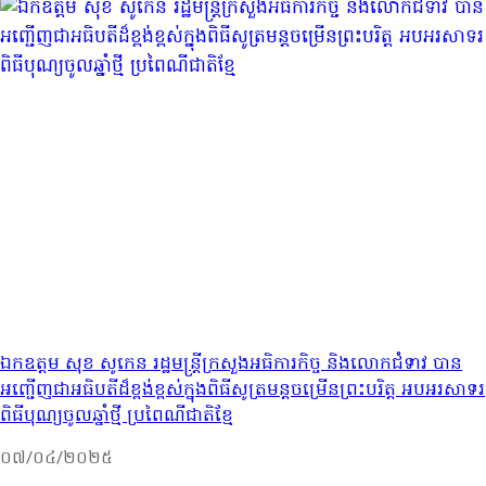
ឯកឧត្ដម សុខ សូកេន រដ្ឋមន្ត្រីក្រសួងអធិការកិច្ច និងលោកជំទាវ បាន
អញ្ជើញជាអធិបតីដ៏ខ្ពង់ខ្ពស់ក្នុងពិធីសូត្រមន្តចម្រើនព្រះបរិត្ត អបអរសាទរ
ពិធីបុណ្យចូលឆ្នាំថ្មី ប្រពៃណីជាតិខ្មែ
០៧/០៤/២០២៥