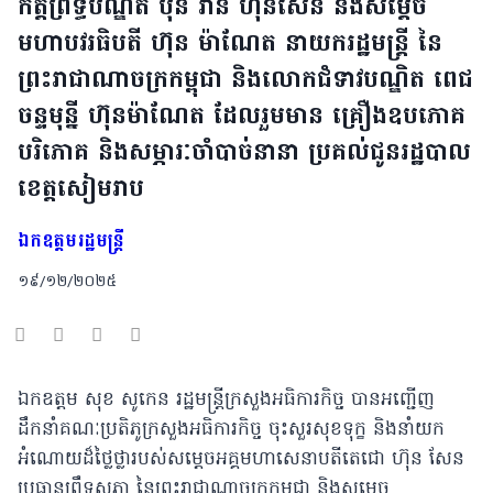
កិត្តិព្រឹទ្ធបណ្ឌិត ប៊ុន រ៉ានី ហ៊ុនសែន និងសម្ដេច
មហាបវរធិបតី ហ៊ុន ម៉ាណែត នាយករដ្ឋមន្ត្រី នៃ
ព្រះរាជាណាចក្រកម្ពុជា និងលោកជំទាវបណ្ឌិត ពេជ
ចន្ទមុន្នី ហ៊ុនម៉ាណែត ដែលរួមមាន គ្រឿងឧបភោគ
បរិភោគ និងសម្ភារៈចាំបាច់នានា ប្រគល់ជូនរដ្ឋបាល
ខេត្តសៀមរាប
ឯកឧត្ដមរដ្ឋមន្ត្រី
១៩/១២/២០២៥
ឯកឧត្តម សុខ សូកេន រដ្ឋមន្រ្តីក្រសួងអធិការកិច្ច បានអញ្ជើញ
ដឹកនាំគណៈប្រតិភូក្រសួងអធិការកិច្ច ចុះសួរសុខទុក្ខ និងនាំយក
អំណោយដ៏ថ្លៃថ្លារបស់សម្តេចអគ្គមហាសេនាបតីតេជោ ហ៊ុន សែន
ប្រធានព្រឹទ្ធសភា នៃព្រះរាជាណាចក្រកម្ពុជា និងសម្តេច