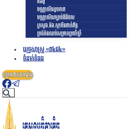
វីដេអូ
បណ្ណាល័យរូបភាព
បណ្ណាល័យច្បាប់ឌីជីថល
ក្រសួង និង ស្ថាប័នពាក់ព័ន្ធ
ប្រតិទិនឈប់សម្រាកប្រចាំឆ្នាំ
យុទ្ធសាស្ត្រ «ព៤ជ៤»
ទំនាក់ទំនង
ទទួលពាក្យបណ្តឹង