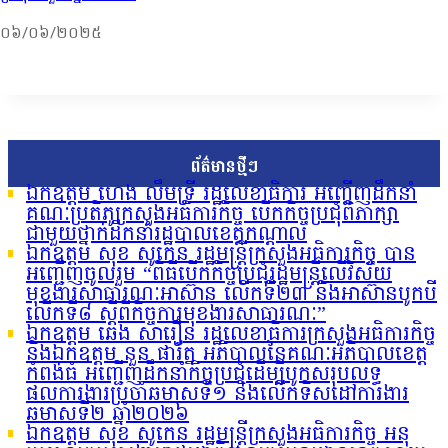
០៦/០៦/២០២៥
ព័ត៌មានថ្មីៗ
ឯកឧត្តម ហេង លឹមទ្រី រដ្ឋលេខាធិការ អញ្ជើញដឹកនាំ
គណៈប្រតិភូក្រសួងអធិការកិច្ច បើកកិច្ចប្រជុំពិភាក្សា
ជាមួយថ្នាក់ដឹកនាំរដ្ឋបាលខេត្តកណ្តាល
ឯកឧត្តម សុខ សូកេន រដ្ឋមន្រ្តីក្រសួងអធិការកិច្ច បាន
អញ្ជើញចូលរួម “ពិធីបើកកិច្ចប្រជុំរដ្ឋមន្ត្រីលើវិស័យ
មុខងារសាធារណៈអាស៊ាន លើកទី២៣ និងអាស៊ានបូកបី
លើកទី៨ ស្តីពីកិច្ចការមុខងារសាធារណៈ”
ឯកឧត្តម ឆេង សារឿន រដ្ឋលេខាធិការក្រសួងអធិការកិច្ច
និងឯកឧត្តម នួន ផារ័ត្ន អភិបាលនៃគណៈអភិបាលខេត្ត
កំពង់ធំ អញ្ជើញដឹកនាំកិច្ចប្រជុំដើម្បីបូកសរុបលទ្ធ
ផលការងារប្រចាំឆមាសទី១ និងលើកទិសដៅការងារ
ឆមាសទី២ ឆ្នាំ២០២៦
ឯកឧត្តម សុខ សូកេន រដ្ឋមន្រ្តីក្រសួងអធិការកិច្ច អនុ