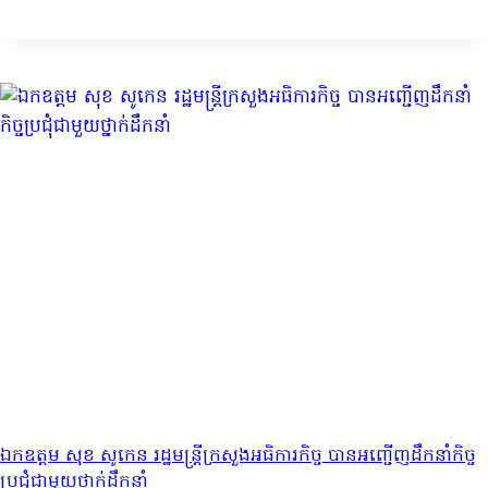
ឯកឧត្តម សុខ សូកេន រដ្ឋមន្ត្រីក្រសួងអធិការកិច្ច បានអញ្ជើញដឹកនាំកិច្ច
ប្រជុំជាមួយថ្នាក់ដឹកនាំ