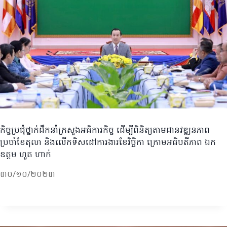
កិច្ចប្រជុំថ្នាក់ដឹកនាំក្រសួងអធិការកិច្ច ដើម្បីពិនិត្យតាមដានវឌ្ឍនភាព
ប្រចាំខែតុលា និងលើកទិសដៅការងារខែវិច្ឆិកា ក្រោមអធិបតីភាព ឯក
ឧត្តម ហួត ហាក់
៣០/១០/២០២៣