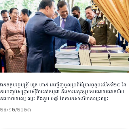
ឯកឧត្តមរដ្ឋមន្ត្រី ហួត ហាក់ អញ្ជើញចូលរួមពិធីប្រារព្ធខួបលើកទី២៥ នៃ
ការបញ្ចប់សង្គ្រាមស៊ីវិលនៅកម្ពុជា និងការអនុវត្តប្រកបដោយជោគជ័យ
នយោបាយឈ្ន ឈ្នះ និងខួប ៥ឆ្នាំ នៃការកសាងវិមានឈ្នះឈ្នះ
២៩/១២/២០២៣