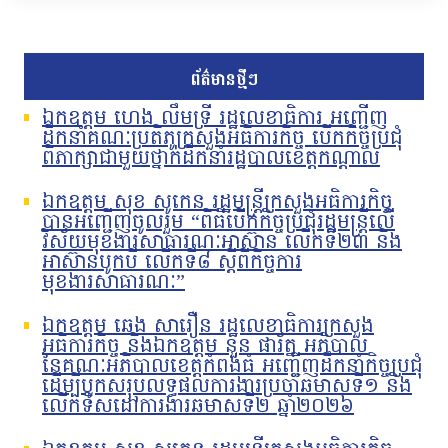
ព័ត៌មានថ្មីៗ
ឯកឧត្តម ហេង លឹមទ្រី រដ្ឋលេខាធិការ អញ្ជើញ
ដឹកនាំគណៈប្រតិភូក្រសួងអធិការកិច្ច បើកកិច្ចប្រជុំ
ពិភាក្សាជាមួយថ្នាក់ដឹកនាំរដ្ឋបាលខេត្តកណ្តាល
ឯកឧត្តម សុខ សូកេន រដ្ឋមន្រ្តីក្រសួងអធិការកិច្ច
បានអញ្ជើញចូលរួម “ពិធីបើកកិច្ចប្រជុំរដ្ឋមន្ត្រីលើ
វិស័យមុខងារសាធារណៈអាស៊ាន លើកទី២៣ និង
អាស៊ានបូកបី លើកទី៨ ស្តីពីកិច្ចការ
មុខងារសាធារណៈ”
ឯកឧត្តម ឆេង សារឿន រដ្ឋលេខាធិការក្រសួង
អធិការកិច្ច និងឯកឧត្តម នួន ផារ័ត្ន អភិបាល
នៃគណៈអភិបាលខេត្តកំពង់ធំ អញ្ជើញដឹកនាំកិច្ចប្រជុំ
ដើម្បីបូកសរុបលទ្ធផលការងារប្រចាំឆមាសទី១ និង
លើកទិសដៅការងារឆមាសទី២ ឆ្នាំ២០២៦