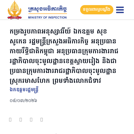
Skip
ទទួលពាក្យបណ្តឹង
to
content
កម្រងរូបភាពអនុស្សាវរីយ៍ ឯកឧត្តម សុខ
សូកេន រដ្ឋមន្ត្រីក្រសួងអធិការកិច្ច អនុប្រធាន
កាយរឹទ្ធិជាតិកម្ពុជា អនុប្រធានក្រុមការងាររាជ
រដ្ឋាភិបាលចុះមូលដ្ឋានខេត្តស្វាយរៀង និងជា
ប្រធានក្រុមការងាររាជរដ្ឋាភិបាលចុះមូលដ្ឋាន
ស្រុករមាសហែក ព្រមទាំងលោកជំទាវ
ឯកឧត្ដមរដ្ឋមន្ត្រី
០៨/០៣/២០២៦