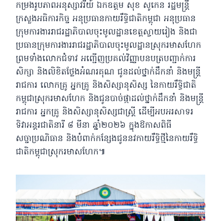
កម្រងរូបភាពអនុស្សាវរីយ៍ ឯកឧត្តម សុខ សូកេន រដ្ឋមន្ត្រី
ក្រសួងអធិការកិច្ច អនុប្រធានកាយរឹទ្ធិជាតិកម្ពុជា អនុប្រធាន
ក្រុមការងាររាជរដ្ឋាភិបាលចុះមូលដ្ឋានខេត្តស្វាយរៀង និងជា
ប្រធានក្រុមការងាររាជរដ្ឋាភិបាលចុះមូលដ្ឋានស្រុករមាសហែក
ព្រមទាំងលោកជំទាវ អញ្ជើញប្រគល់វិញ្ញាបនបត្របញ្ជាក់ការ
សិក្សា និងលិខិតថ្លែងអំណរគុណ ជូនដល់ថ្នាក់ដឹកនាំ និងមន្រ្តី
រាជការ លោកគ្រូ អ្នកគ្រូ និងសិស្សានុសិស្ស នៃកាយរឹទ្ធិជាតិ
កម្ពុជាស្រុករមាសហែក និងជូនបាច់ផ្កាដល់ថ្នាក់ដឹកនាំ និងមន្រ្តី
រាជការ អ្នកគ្រូ និងសិស្សានុសិស្សជាស្រ្តី ដើម្បីអបអរសាទរ
ទិវាអន្តរជាតិនារី ៨ មីនា ឆ្នាំ២០២៦ ក្នុងឱកាសពិធី
សច្ចាប្រណិធាន និងបំពាក់កន្សែងជូននវកាយរឹទ្ធិថ្មីនៃកាយរឹទ្ធិ
ជាតិកម្ពុជាស្រុករមាសហែក៕