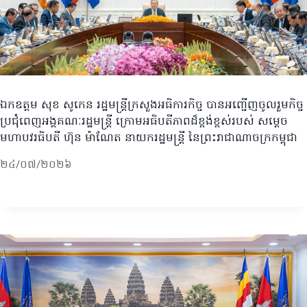
ឯកឧត្តម សុខ សូកេន រដ្ឋមន្ត្រីក្រសួងអធិការកិច្ច បានអញ្ជើញចូលរួមកិច្ច
ប្រជុំពេញអង្គគណៈរដ្ឋមន្ត្រី ក្រោមអធិបតីភាពដ៏ខ្ពង់ខ្ពស់របស់ សម្ដេច
មហាបវរធិបតី ហ៊ុន ម៉ាណែត នាយករដ្ឋមន្ត្រី នៃព្រះរាជាណាចក្រកម្ពុជា
២៤/០៧/២០២៦