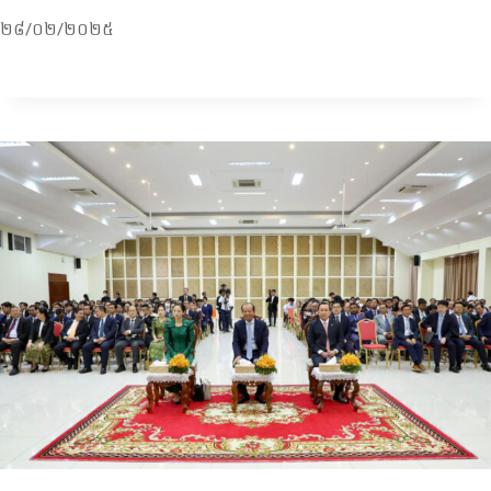
២៨/០២/២០២៥