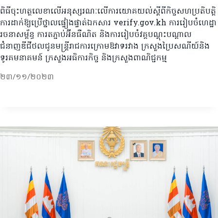
ពិធីចុះហត្ថលេខាលើអនុស្សរណៈលើការយោគយល់ស្តីពីកិច្ចសហប្រតិបត្តិ
ការដាក់ឱ្យប្រើថ្នាលផ្ទៀងផ្ទាត់ឯកសារ verify.gov.kh ការរៀបចំហេដ្ឋា
រចនាសម្ព័ន្ធ ការតភ្ជាប់អ៊ីនធឺណិត និងការរៀបចំវគ្គបណ្តុះបណ្តាល
ជំនាញឌីជីថលជូនមន្រ្តីរាជការក្រោមឱវាទរវាង ក្រសួងប្រៃសណីយ៍និង
ទូរគមនាគមន៍ ក្រសួងអធិការកិច្ច និងក្រសួងពាណិជ្ជកម្ម
២៣/១១/២០២៣