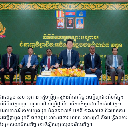
ឯកឧត្តម សុខ សូកេន រដ្ឋមន្រ្តីក្រសួងអធិការកិច្ច អញ្ជើញជាអធិបតីក្នុង
ពិធីបិទវគ្គបណ្តុះបណ្តាលជំនាញវិជ្ជាជីវៈអធិការកិច្ចបឋមជំនាន់៧ វគ្គ១
ដែលមានសិក្ខាកាមចូលរួម ចំនួន៥០នាក់ មកពី ១៦ស្ថាប័ន និងមានការ
អញ្ជើញចូលរួមពី ឯកឧត្តម លោកជំទាវ លោក លោកស្រី និងមន្រ្តីរាជការ
នៃក្រសួងអធិការកិច្ច នៅទីស្ដីការក្រសួងអធិការកិច្ច។