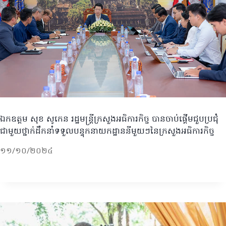
ឯកឧត្តម សុខ សូកេន រដ្ឋមន្ត្រីក្រសួងអធិការកិច្ច បានចាប់ផ្តើមជួបប្រជុំ
ជាមួយថ្នាក់ដឹកនាំទទួលបន្ទុកនាយកដ្ឋាននីមួយៗនៃក្រសួងអធិការកិច្ច
១១/១០/២០២៤