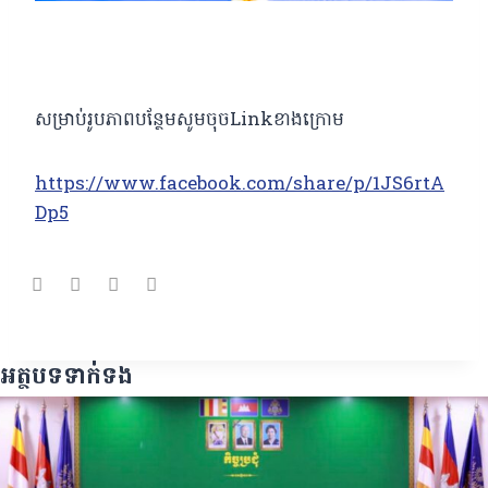
សម្រាប់រូបភាពបន្ថែមសូមចុចLinkខាងក្រោម
https://www.facebook.com/share/p/1JS6rtA
Dp5
អត្ថបទទាក់ទង