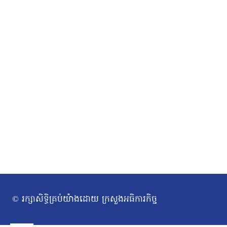
© រក្សាសិទ្ធិគ្រប់យ៉ាងដោយ ក្រសួងអធិការកិច្ច