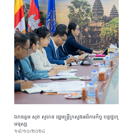
ឯកឧត្តម សុខ សូកេន រដ្ឋមន្ត្រីក្រសួងអធិការកិច្ច បន្តជួបប្រជុំ
មនុស្ស
១៨/១០/២០២៤