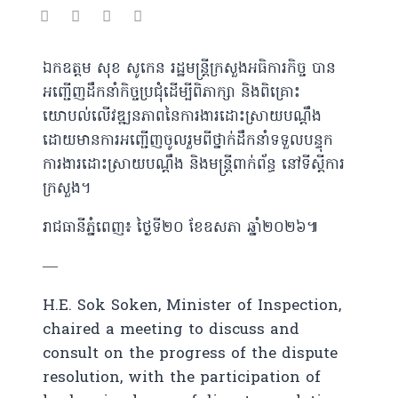
ឯកឧត្តម សុខ សូកេន រដ្ឋមន្រ្តីក្រសួងអធិការកិច្ច បាន
អញ្ជើញដឹកនាំកិច្ចប្រជុំដើម្បីពិភាក្សា និងពិគ្រោះ
យោបល់លើវឌ្ឍនភាពនៃការងារដោះស្រាយបណ្ដឹង
ដោយមានការអញ្ជើញចូលរួមពីថ្នាក់ដឹកនាំទទួលបន្ទុក
ការងារដោះស្រាយបណ្ដឹង និងមន្រ្តីពាក់ព័ន្ធ នៅទីស្ដីការ
ក្រសួង។
រាជធានីភ្នំពេញ៖ ថ្ងៃទី២០ ខែឧសភា ឆ្នាំ២០២៦៕
—
H.E. Sok Soken, Minister of Inspection,
chaired a meeting to discuss and
consult on the progress of the dispute
resolution, with the participation of