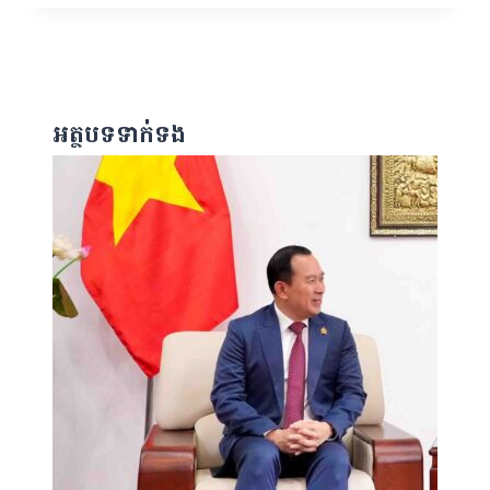
អត្ថបទទាក់ទង