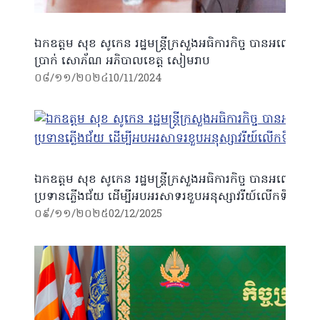
ឯកឧត្តម សុខ សូកេន រដ្ឋមន្រ្តីក្រសួងអធិការកិច្ច បានអញ្ជើញចូល
ប្រាក់ សោភ័ណ អភិបាលខេត្ត សៀមរាប
០៨/១១/២០២៤
10/11/2024
ឯកឧត្តម សុខ សូកេន រដ្ឋមន្រ្តីក្រសួងអធិការកិច្ច បានអញ្ជើញដឹកន
ប្រទានភ្លើងជ័យ ដើម្បីអបអរសាទរខួបអនុស្សាវរីយ៍លើកទី៧២ នៃទិវ
០៩/១១/២០២៥
02/12/2025