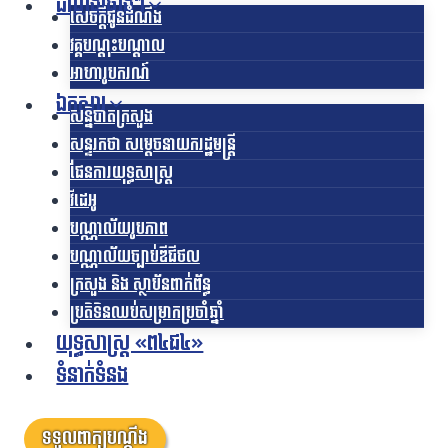
ដំណឹងផ្សេងៗ
សេចក្តីជូនដំណឹង
វគ្គបណ្តុះបណ្តាល
អាហារូបករណ៍
ឯកសារ
សន្និបាតក្រសួង
សន្ទរកថា សម្តេចនាយករដ្ឋមន្ត្រី
ផែនការយុទ្ធសាស្រ្ត
វីដេអូ
បណ្ណាល័យរូបភាព
បណ្ណាល័យច្បាប់ឌីជីថល
ក្រសួង និង ស្ថាប័នពាក់ព័ន្ធ
ប្រតិទិនឈប់សម្រាកប្រចាំឆ្នាំ
យុទ្ធសាស្ត្រ «ព៤ជ៤»
ទំនាក់ទំនង
ទទួលពាក្យបណ្តឹង