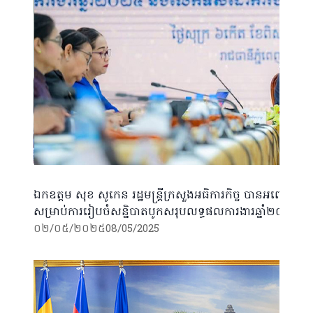
ឯកឧត្តម សុខ សូកេន រដ្ឋមន្ត្រីក្រសួងអធិការកិច្ច បានអញ្ជើញដឹកន
សម្រាប់ការរៀបចំសន្និបាតបូកសរុបលទ្ធផលការងារឆ្នាំ២០២៤ ន
០២/០៥/២០២៥
08/05/2025