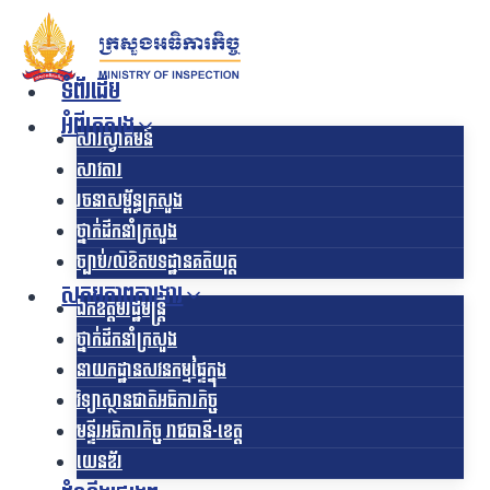
Skip
to
content
ទំព័រដើម
អំពីក្រសួង
សារស្វាគមន៍
សាវតារ
រចនាសម្ព័ន្ធក្រសួង​
ថ្នាក់ដឹកនាំក្រសួង
ច្បាប់/លិខិតបទដ្ឋានគតិយុត្ត
សកម្មភាពការងារ
ឯកឧត្ដមរដ្ឋមន្ត្រី
ថ្នាក់ដឹកនាំក្រសួង
នាយកដ្ឋានសវនកម្មផ្ទៃក្នុង
វិទ្យាស្ថានជាតិអធិការកិច្ច
មន្ទីរអធិការកិច្ច រាជធានី-ខេត្ត
យេនឌ័រ