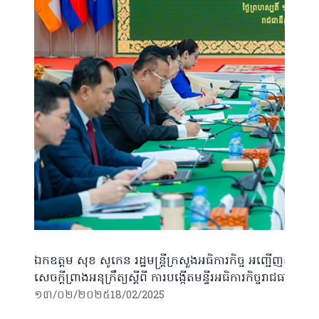
ឯកឧត្តម សុខ សូកេន រដ្ឋមន្ត្រីក្រសួងអធិការកិច្ច អញ្ជើញដឹកនាំកិច្
សេចក្តីព្រាងអនុក្រឹត្យស្តីពី ការបង្កើតមន្ទីរអធិការកិច្ចរាជធានី 
១៣/០២/២០២៥
18/02/2025