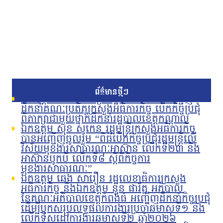
ព័ត៌មានថ្មីៗ
ឯកឧត្តម ហេង លឹមទ្រី រដ្ឋលេខាធិការ អញ្ជើញ
ដឹកនាំគណៈប្រតិភូក្រសួងអធិការកិច្ច បើកកិច្ចប្រជុំ
ពិភាក្សាជាមួយថ្នាក់ដឹកនាំរដ្ឋបាលខេត្តកណ្តាល
ឯកឧត្តម សុខ សូកេន រដ្ឋមន្រ្តីក្រសួងអធិការកិច្ច
បានអញ្ជើញចូលរួម “ពិធីបើកកិច្ចប្រជុំរដ្ឋមន្ត្រីលើ
វិស័យមុខងារសាធារណៈអាស៊ាន លើកទី២៣ និង
អាស៊ានបូកបី លើកទី៨ ស្តីពីកិច្ចការ
មុខងារសាធារណៈ”
ឯកឧត្តម ឆេង សារឿន រដ្ឋលេខាធិការក្រសួង
អធិការកិច្ច និងឯកឧត្តម នួន ផារ័ត្ន អភិបាល
នៃគណៈអភិបាលខេត្តកំពង់ធំ អញ្ជើញដឹកនាំកិច្ចប្រជុំ
ដើម្បីបូកសរុបលទ្ធផលការងារប្រចាំឆមាសទី១ និង
លើកទិសដៅការងារឆមាសទី២ ឆ្នាំ២០២៦