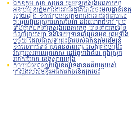
ឯកឧត្តម សុខ សូកេន រដ្ឋមន្រ្តីក្រសួងអធិការកិច្ច
អនុប្រធានក្រុមការងាររាជរដ្ឋាភិបាលចុះមូលដ្ឋានខេត្ត
ស្វាយរៀង និងជាប្រធានក្រុមការងាររាជរដ្ឋាភិបាល
ចុះមូលដ្ឋានស្រុករមាសហែក និងលោកជំទាវ ព្រម
ទាំងថ្នាក់ដឹកនាំក្រសួងអធិការកិច្ច បាននាំយកទៀន
ចំណាំព្រះវស្សា និងទេយ្យទានជាច្រើនមុខ ព្រមទាំង
បច្ច័យ ដែលជាសទ្ធាជ្រះថ្លារបស់ឯកឧត្តមរដ្ឋមន្រ្តី
និងលោកជំទាវ ប្រគេនចំពោះព្រះសង្ឃគង់ចាំព្រះ
វស្សាអស់កាលត្រីមាស នៅវត្តទាំង៥៣ ក្នុងស្រុក
រមាសហែក ខេត្តស្វាយរៀង
កិច្ចប្រជុំផ្សព្វផ្សាយលិខិតបទដ្ឋានគតិយុត្តរបស់
ក្រសួងរបស់មន្ទីរអធិការកិច្ចខេត្តក្រចេះ