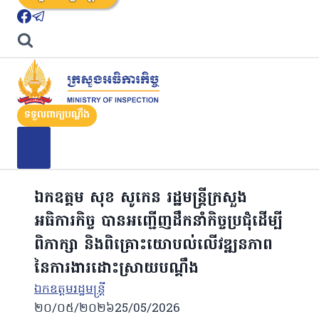
ទទួលពាក្យបណ្តឹង
ឯកឧត្តម សុខ សូកេន រដ្ឋមន្រ្តីក្រសួង
អធិការកិច្ច បានអញ្ជើញដឹកនាំកិច្ចប្រជុំដើម្បី
ពិភាក្សា និងពិគ្រោះយោបល់លើវឌ្ឍនភាព
នៃការងារដោះស្រាយបណ្ដឹង
ឯកឧត្ដមរដ្ឋមន្ត្រី
២០/០៥/២០២៦
25/05/2026