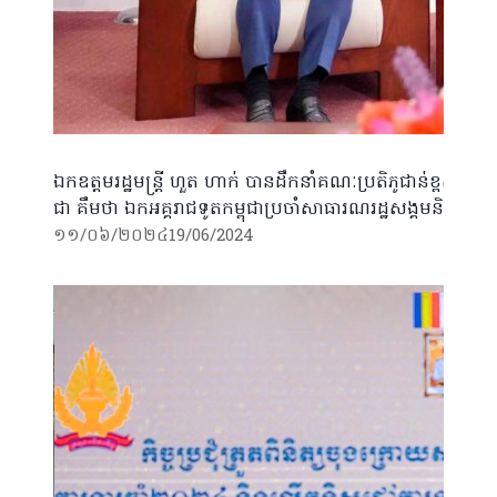
ឯកឧត្តមរដ្ឋមន្រ្តី ហួត ហាក់ បានដឹកនាំគណៈប្រតិភូជាន់ខ្ពស់ក្
ជា គឹមថា ឯកអគ្គរាជទូតកម្ពុជាប្រចាំសាធារណរដ្ឋសង្គមនិយម
១១/០៦/២០២៤
19/06/2024