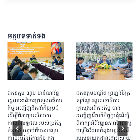
អត្ថបទទាក់ទង
ឯកឧត្តម ណុប ចាន់ណារិន្ទ
ឯកឧត្តមបណ្ឌិត ព្រហ្ម វិចិត្រ
រដ្ឋលេខាធិការក្រសួងអធិការ
សុភ័ណ្ឌ រដ្ឋលេខាធិការ
កិច្ច អញ្ជើញដឹកនាំកិច្ចប្រជុំ
ក្រសួងអធិការកិច្ច បាន
ដើម្បីពិភាក្សាលើរបាយ
អញ្ជើញដឹកនាំកិច្ចប្រជុំដើម្បី
ការណ៍លទ្ធផល របស់ប្រតិភូ
ពិភាក្សាអំពីវឌ្ឍនភាពនៃពាក្យ
ចំនួន៤ បន្ទាប់ពីបានបញ្ចប់
បណ្ដឹងដែលកំពុងបន្តនីតិវិធី
ការចុះធ្វើអធិការកិច្ច ក្នុង
របស់នាយកដ្ឋានដោះស្រាយ