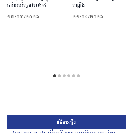
ការិយបរិច្ឆេទ២០២៤
បណ្ដឹង
១៧/០៣/២០២៦
២១/០៤/២០២៦
ព័ត៌មានថ្មីៗ