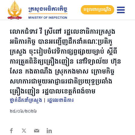
Skip
ទទួលពាក្យបណ្តឹង
to
content
លោកជំទាវ វី ស្រីពៅ រដ្ឋលេខាធិការក្រសួង
អធិការកិច្ច បានអញ្ជើញដឹកនាំគណៈប្រតិភូ
ក្រសួង ចុះរៀបចំវេទិកាផ្សព្វផ្សាយច្បាប់ ស្តីពី
ការត្រួតពិនិត្យគ្រឿងញៀន នៅវិទ្យាល័យ ហ៊ុន
សែន កងតាណឹង ស្រុកកងមាស ក្រោមកិច្ច
សហការជាមួយអាជ្ញាធរជាតិប្រយុទ្ធប្រឆាំង
គ្រឿងញៀន រដ្ឋបាលខេត្តកំពង់ចាម
ថ្នាក់ដឹកនាំក្រសួង
|
រដ្ឋលេខាធិការ
២៥/០៦/២០២៦