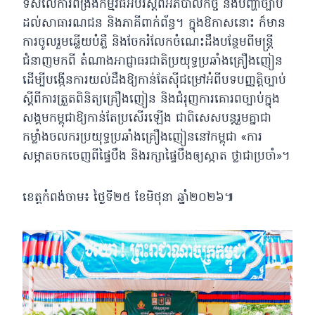
ទិសលើការពង្រឹងកម្មវិធីអប់រំស្តីពីអភិបាលកិច្ច និងបញ្ហាច្បាប់
ដល់សាធារណជន និងភាគីពាក់ព័ន្ធ។ ក្នុងឱកាសនោះ ក៏មាន
ការចូលរួមឆ្លើយបំភ្លឺ និងចែករំលែកចំណេះដឹងបន្ថែមពីមន្ដ្រី
ជំនាញមកពី តំណាងអាជ្ញាធរជាតិប្រយុទ្ធប្រឆាំងគ្រឿងញៀន
ដើម្បីបង្កើនការយល់ដឹងឱ្យកាន់តែស៊ីជម្រៅអំពីបទបញ្ញត្តិច្បាប់
ស្ដីពីការត្រួតពិនិត្យគ្រឿងញៀន និងជំរុញការគោរពច្បាប់ក្នុង
សង្គមកម្ពុជាឱ្យកាន់តែប្រសើរឡើង ជាពិសេសបន្តរួមគ្នាជា
កម្លាំងចលករប្រយុទ្ធប្រឆាំងគ្រឿងញៀននៅកម្ពុជា «ការ
សម្អាតចកចេញពីផ្ទៃបឹង និងរក្សាផ្ទៃបឹងឲ្យស្អាត ថ្លាជាប្រចាំ»។
ខេត្តកំពង់ចាម៖ ថ្ងៃទី២៥ ខែមិថុនា ឆ្នាំ២០២៦៕