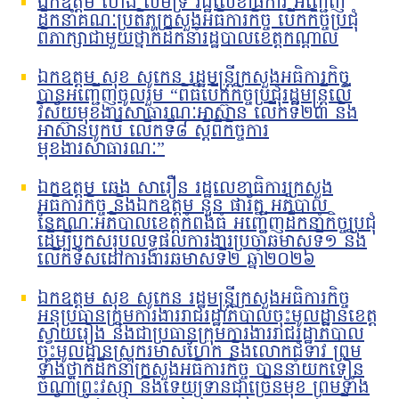
ឯកឧត្តម ហេង លឹមទ្រី រដ្ឋលេខាធិការ អញ្ជើញ
ដឹកនាំគណៈប្រតិភូក្រសួងអធិការកិច្ច បើកកិច្ចប្រជុំ
ពិភាក្សាជាមួយថ្នាក់ដឹកនាំរដ្ឋបាលខេត្តកណ្តាល
ឯកឧត្តម សុខ សូកេន រដ្ឋមន្រ្តីក្រសួងអធិការកិច្ច
បានអញ្ជើញចូលរួម “ពិធីបើកកិច្ចប្រជុំរដ្ឋមន្ត្រីលើ
វិស័យមុខងារសាធារណៈអាស៊ាន លើកទី២៣ និង
អាស៊ានបូកបី លើកទី៨ ស្តីពីកិច្ចការ
មុខងារសាធារណៈ”
ឯកឧត្តម ឆេង សារឿន រដ្ឋលេខាធិការក្រសួង
អធិការកិច្ច និងឯកឧត្តម នួន ផារ័ត្ន អភិបាល
នៃគណៈអភិបាលខេត្តកំពង់ធំ អញ្ជើញដឹកនាំកិច្ចប្រជុំ
ដើម្បីបូកសរុបលទ្ធផលការងារប្រចាំឆមាសទី១ និង
លើកទិសដៅការងារឆមាសទី២ ឆ្នាំ២០២៦
ឯកឧត្តម សុខ សូកេន រដ្ឋមន្រ្តីក្រសួងអធិការកិច្ច
អនុប្រធានក្រុមការងាររាជរដ្ឋាភិបាលចុះមូលដ្ឋានខេត្ត
ស្វាយរៀង និងជាប្រធានក្រុមការងាររាជរដ្ឋាភិបាល
ចុះមូលដ្ឋានស្រុករមាសហែក និងលោកជំទាវ ព្រម
ទាំងថ្នាក់ដឹកនាំក្រសួងអធិការកិច្ច បាននាំយកទៀន
ចំណាំព្រះវស្សា និងទេយ្យទានជាច្រើនមុខ ព្រមទាំង