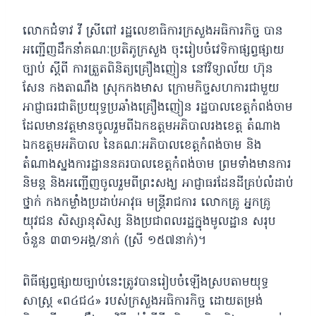
លោកជំទាវ វី ស្រីពៅ រដ្ឋលេខាធិការក្រសួងអធិការកិច្ច បាន
អញ្ជើញដឹកនាំគណៈប្រតិភូក្រសួង ចុះរៀបចំវេទិកាផ្សព្វផ្សាយ
ច្បាប់ ស្តីពី ការត្រួតពិនិត្យគ្រឿងញៀន នៅវិទ្យាល័យ ហ៊ុន
សែន កងតាណឹង ស្រុកកងមាស ក្រោមកិច្ចសហការជាមួយ
អាជ្ញាធរជាតិប្រយុទ្ធប្រឆាំងគ្រឿងញៀន រដ្ឋបាលខេត្តកំពង់ចាម
ដែលមានវត្តមានចូលរួមពីឯកឧត្ដមអភិបាលរងខេត្ត តំណាង
ឯកឧត្តមអភិបាល នៃគណៈអភិបាលខេត្តកំពង់ចាម និង
តំណាងស្នងការដ្ឋាននគរបាលខេត្តកំពង់ចាម ព្រមទាំងមានការ
និមន្ត និងអញ្ជើញចូលរួមពីព្រះសង្ឃ អាជ្ញាធរដែនដីគ្រប់លំដាប់
ថ្នាក់ កងកម្លាំងប្រដាប់អាវុធ មន្ដ្រីរាជការ លោកគ្រូ អ្នកគ្រូ
យុវជន សិស្សានុសិស្ស និងប្រជាពលរដ្ឋក្នុងមូលដ្ឋាន សរុប
ចំនួន ៣៣១អង្គ/នាក់ (ស្រី ១៥៧នាក់)។
ពិធីផ្សព្វផ្សាយច្បាប់នេះត្រូវបានរៀបចំឡើងស្របតាមយុទ្ធ
សាស្រ្ត «ព៤ជ៤» របស់ក្រសួងអធិការកិច្ច ដោយតម្រង់