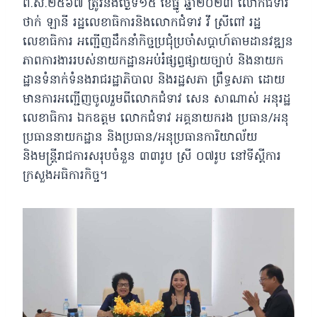
ព.ស.២៥៦៧ ត្រូវនឹងថ្ងៃទី១៥ ខែធ្នូ ឆ្នាំ២០២៣ លោកជំទាវ
ថាក់ ឡានី រដ្ឋលេខាធិការនិងលោកជំទាវ វី ស្រីពៅ រដ្ឋ
លេខាធិការ អញ្ជើញដឹកនាំកិច្ចប្រជុំប្រចាំសប្តាហ៍តាមដានវឌ្ឍន
ភាពការងាររបស់នាយកដ្ឋានអប់រំផ្សព្វផ្សាយច្បាប់ និងនាយក
ដ្ឋានទំនាក់ទំនងរាជរដ្ឋាភិបាល និងរដ្ឋសភា ព្រឹទ្ធសភា ដោយ
មានការអញ្ជើញចូលរួមពីលោកជំទាវ សេន សាណាស់ អនុរដ្ឋ
លេខាធិការ ឯកឧត្តម លោកជំទាវ អគ្គនាយករង ប្រធាន/អនុ
ប្រធាននាយកដ្ឋាន និងប្រធាន/អនុប្រធានការិយាល័យ
និងមន្រ្តីរាជការសរុបចំនួន ៣៣រូប ស្រី ០៧រូប នៅទីស្តីការ
ក្រសួងអធិការកិច្ច។