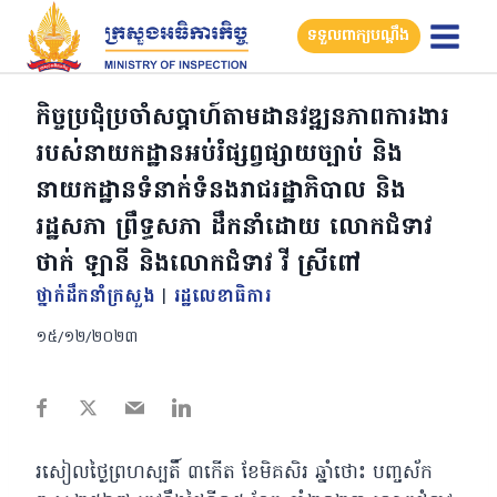
Skip
ទទួលពាក្យបណ្តឹង
to
content
កិច្ចប្រជុំប្រចាំសប្តាហ៍តាមដានវឌ្ឍនភាពការងារ
របស់នាយកដ្ឋានអប់រំផ្សព្វផ្សាយច្បាប់ និង
នាយកដ្ឋានទំនាក់ទំនងរាជរដ្ឋាភិបាល និង
រដ្ឋសភា ព្រឹទ្ធសភា ដឹកនាំដោយ លោកជំទាវ
ថាក់ ឡានី និងលោកជំទាវ វី ស្រីពៅ
ថ្នាក់ដឹកនាំក្រសួង
|
រដ្ឋលេខាធិការ
១៥/១២/២០២៣
រសៀលថ្ងៃព្រហស្បតិ៍ ៣កើត ខែមិគសិរ ឆ្នាំថោះ បញ្ចស័ក