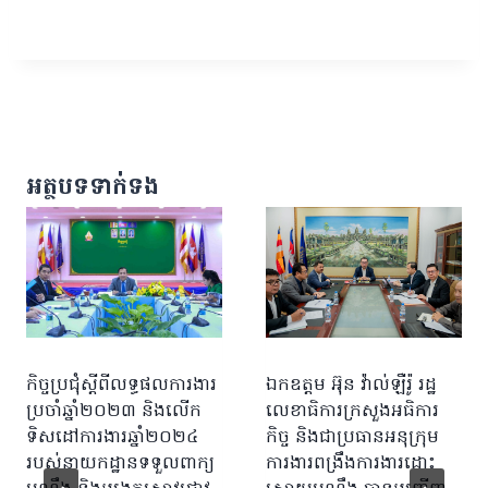
អត្ថបទទាក់ទង
កិច្ចប្រជុំស្តីពីលទ្ធផលការងារ
ឯកឧត្តម អ៊ុន វ៉ាល់ឡឺរ៉ូ រដ្ឋ
ប្រចាំឆ្នាំ២០២៣ និងលើក
លេខាធិការក្រសួងអធិការ
ទិសដៅការងារឆ្នាំ២០២៤
កិច្ច និងជាប្រធានអនុក្រុម
របស់នាយកដ្ឋានទទួលពាក្យ
ការងារពង្រឹងការងារដោះ