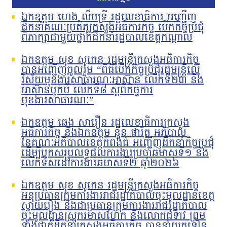
ឯកឧត្តម ហេង លឹមទ្រី រដ្ឋលេខាធិការ អញ្ជើញ
ដឹកនាំគណៈប្រតិភូក្រសួងអធិការកិច្ច បើកកិច្ចប្រជុំ
ពិភាក្សាជាមួយថ្នាក់ដឹកនាំរដ្ឋបាលខេត្តកណ្តាល
ឯកឧត្តម សុខ សូកេន រដ្ឋមន្រ្តីក្រសួងអធិការកិច្ច
បានអញ្ជើញចូលរួម “ពិធីបើកកិច្ចប្រជុំរដ្ឋមន្ត្រីលើ
វិស័យមុខងារសាធារណៈអាស៊ាន លើកទី២៣ និង
អាស៊ានបូកបី លើកទី៨ ស្តីពីកិច្ចការ
មុខងារសាធារណៈ”
ឯកឧត្តម ឆេង សារឿន រដ្ឋលេខាធិការក្រសួង
អធិការកិច្ច និងឯកឧត្តម នួន ផារ័ត្ន អភិបាល
នៃគណៈអភិបាលខេត្តកំពង់ធំ អញ្ជើញដឹកនាំកិច្ចប្រជុំ
ដើម្បីបូកសរុបលទ្ធផលការងារប្រចាំឆមាសទី១ និង
លើកទិសដៅការងារឆមាសទី២ ឆ្នាំ២០២៦
ឯកឧត្តម សុខ សូកេន រដ្ឋមន្រ្តីក្រសួងអធិការកិច្ច
អនុប្រធានក្រុមការងាររាជរដ្ឋាភិបាលចុះមូលដ្ឋានខេត្ត
ស្វាយរៀង និងជាប្រធានក្រុមការងាររាជរដ្ឋាភិបាល
ចុះមូលដ្ឋានស្រុករមាសហែក និងលោកជំទាវ ព្រម
ទាំងថ្នាក់ដឹកនាំក្រសួងអធិការកិច្ច បាននាំយកទៀន