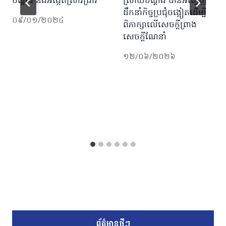
បណ្តឹង និងអង្កេតស្រាវជ្រាវ
ស្រាយបណ្តឹង បានអញ្ជើញ
ដឹកនាំកិច្ចប្រជុំចង្អៀតដើម្បី
០៩/០១/២០២៤
ពិភាក្សាលើសេចក្ដីព្រាង
សេចក្តីណែនាំ
១២/០៦/២០២៦
ព័ត៌មានថ្មីៗ