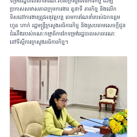
ទម្រង់រដ្ឋបាលសាធារណៈរបស់ក្រសួងអធិការកិច្ច​ ដេីម្បី
ប្រកាសសមាសភាពក្រុមការងារ​ តួនាទី​ ភារកិច្ច​ និងលេីក
ទិសដៅការងារត្រូវអនុវត្តបន្ត​ តាមការណែនាំរបស់ឯកឧត្តម
ហួត ហាក់ រដ្ឋមន្រ្តី​ក្រសួងអធិការកិច្ច និងស្របតាមសេចក្តីជូន
ដំណឹងរបស់គណៈកម្មាធិការកែទម្រង់រដ្ឋបាលសាធារណៈ
នៅទីស្តីការក្រសួងអធិការកិច្ច។