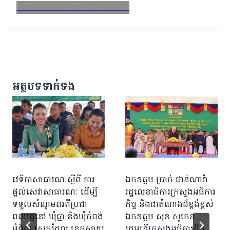
Facebook
X
Email
LinkedIn
អត្ថបទទាក់ទង
វេទិកាសាធារណៈស្តីពី ការ
ឯកឧត្តម ប្រាក់ ផាន់ណារ៉ា
ផ្តល់សេវាសាធារណៈ ដើម្បី
រដ្ឋលេខាធិការក្រសួងអធិការ
ទទួលសំណូមពរពីប្រជា
កិច្ច និងជាតំណាងដ៏ខ្ពង់ខ្ពស់
ពលរដ្ឋនៅ ឃុំធ្មា និងឃុំកំពង់
ឯកឧត្តម សុខ សូកេន
អំពិល ស្រុករំដួល ខេត្តស្វាយ
រដ្ឋមន្រ្តីក្រសួងអធិការកិច្ច