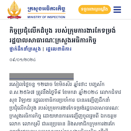
Skip
ទទួលពាក្យបណ្តឹង
to
content
កិច្ចប្រជុំលេីកដំបូង​ របស់ក្រុមការងារកែទម្រង់
រដ្ឋបាលសាធារណៈក្រសួងអធិការកិច្ច
ថ្នាក់ដឹកនាំក្រសួង
|
រដ្ឋលេខាធិការ
០៩/០១/២០២៤
Facebook
X
Email
LinkedIn
រសៀលថ្ងៃចន្ទ ១២រោច ខែមិគសិរ​ ឆ្នាំថោះ បញ្ចស័ក
ព.ស.២៥៦៧ ត្រូវនឹងថ្ងៃទី៨​ ខែមករា​ ឆ្នាំ២០២៤​ លោកជំទាវ
សុខ វិឡាយ រដ្ឋលេខាធិការប្រចាំការ បានអញ្ជើញដឹកនាំ
ប្រជុំលេីកដំបូង​ របស់ក្រុមការងារកែទម្រង់រដ្ឋបាលសាធារណៈ
ក្រសួងអធិការកិច្ច ដោយមានការអញ្ជើញចូលរួមពី ឯកឧត្តម​
លោក​ លោកស្រី​ ជាអនុប្រធាន​ និងសមាជិកក្រុមការងារកែ