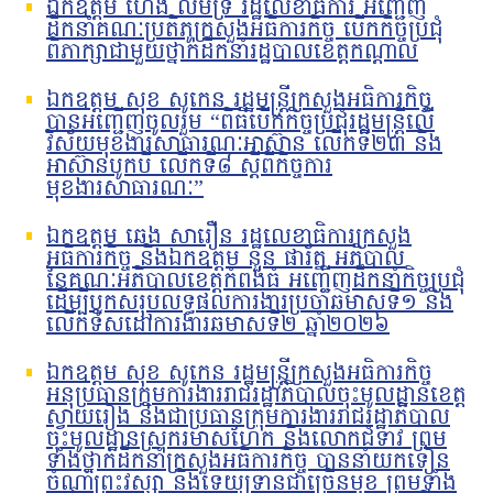
ឯកឧត្តម ហេង លឹមទ្រី រដ្ឋលេខាធិការ អញ្ជើញ
ដឹកនាំគណៈប្រតិភូក្រសួងអធិការកិច្ច បើកកិច្ចប្រជុំ
ពិភាក្សាជាមួយថ្នាក់ដឹកនាំរដ្ឋបាលខេត្តកណ្តាល
ឯកឧត្តម សុខ សូកេន រដ្ឋមន្រ្តីក្រសួងអធិការកិច្ច
បានអញ្ជើញចូលរួម “ពិធីបើកកិច្ចប្រជុំរដ្ឋមន្ត្រីលើ
វិស័យមុខងារសាធារណៈអាស៊ាន លើកទី២៣ និង
អាស៊ានបូកបី លើកទី៨ ស្តីពីកិច្ចការ
មុខងារសាធារណៈ”
ឯកឧត្តម ឆេង សារឿន រដ្ឋលេខាធិការក្រសួង
អធិការកិច្ច និងឯកឧត្តម នួន ផារ័ត្ន អភិបាល
នៃគណៈអភិបាលខេត្តកំពង់ធំ អញ្ជើញដឹកនាំកិច្ចប្រជុំ
ដើម្បីបូកសរុបលទ្ធផលការងារប្រចាំឆមាសទី១ និង
លើកទិសដៅការងារឆមាសទី២ ឆ្នាំ២០២៦
ឯកឧត្តម សុខ សូកេន រដ្ឋមន្រ្តីក្រសួងអធិការកិច្ច
អនុប្រធានក្រុមការងាររាជរដ្ឋាភិបាលចុះមូលដ្ឋានខេត្ត
ស្វាយរៀង និងជាប្រធានក្រុមការងាររាជរដ្ឋាភិបាល
ចុះមូលដ្ឋានស្រុករមាសហែក និងលោកជំទាវ ព្រម
ទាំងថ្នាក់ដឹកនាំក្រសួងអធិការកិច្ច បាននាំយកទៀន
ចំណាំព្រះវស្សា និងទេយ្យទានជាច្រើនមុខ ព្រមទាំង