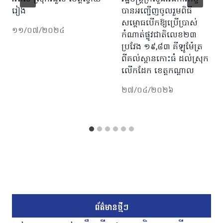
រៀង
បានអញ្ជើញចូលរួមពិធី
សម្ពោធបើកឱ្យប្រើប្រាស់
១១/០៧/២០២៤
កំណាត់ផ្លូវជាតិលេខ២៣
ប្រវែង ១៩,៨៣ គីឡូម៉ែត្រ
ពីគល់ស្ពានកោះធំ ដល់ស្រុក
លើកដែក ខេត្តកណ្តាល
២៧/០៤/២០២៦
ព័ត៌មានថ្មីៗ