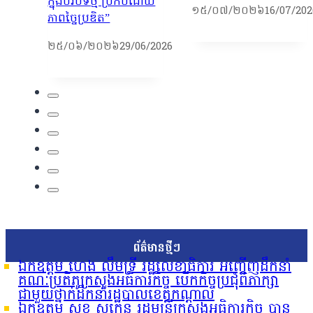
ក្នុងបរិបទថ្មី ប្រកបដោយ
១៥/០៧/២០២៦
16/07/202
ភាពច្នៃប្រឌិត”
២៥/០៦/២០២៦
29/06/2026
ព័ត៌មានថ្មីៗ
ឯកឧត្តម ហេង លឹមទ្រី រដ្ឋលេខាធិការ អញ្ជើញដឹកនាំ
គណៈប្រតិភូក្រសួងអធិការកិច្ច បើកកិច្ចប្រជុំពិភាក្សា
ជាមួយថ្នាក់ដឹកនាំរដ្ឋបាលខេត្តកណ្តាល
ឯកឧត្តម សុខ សូកេន រដ្ឋមន្រ្តីក្រសួងអធិការកិច្ច បាន