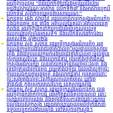
អញ្ជើញចូលរួម “ពិធីបើកកិច្ចប្រជុំរដ្ឋមន្ត្រីលើវិស័យ
មុខងារសាធារណៈអាស៊ាន លើកទី២៣ និងអាស៊ានបូកបី
លើកទី៨ ស្តីពីកិច្ចការមុខងារសាធារណៈ”
ឯកឧត្តម ឆេង សារឿន រដ្ឋលេខាធិការក្រសួងអធិការកិច្ច
និងឯកឧត្តម នួន ផារ័ត្ន អភិបាលនៃគណៈអភិបាលខេត្ត
កំពង់ធំ អញ្ជើញដឹកនាំកិច្ចប្រជុំដើម្បីបូកសរុបលទ្ធ
ផលការងារប្រចាំឆមាសទី១ និងលើកទិសដៅការងារ
ឆមាសទី២ ឆ្នាំ២០២៦
ឯកឧត្តម សុខ សូកេន រដ្ឋមន្រ្តីក្រសួងអធិការកិច្ច អនុ
ប្រធានក្រុមការងាររាជរដ្ឋាភិបាលចុះមូលដ្ឋានខេត្តស្វាយ
រៀង និងជាប្រធានក្រុមការងាររាជរដ្ឋាភិបាលចុះមូលដ្ឋាន
ស្រុករមាសហែក និងលោកជំទាវ ព្រមទាំងថ្នាក់ដឹកនាំ
ក្រសួងអធិការកិច្ច បាននាំយកទៀនចំណាំព្រះវស្សា និង
ទេយ្យទានជាច្រើនមុខ ព្រមទាំងបច្ច័យ ដែលជាសទ្ធាជ្រះ
ថ្លារបស់ឯកឧត្តមរដ្ឋមន្រ្តី និងលោកជំទាវ ប្រគេនចំពោះ
ព្រះសង្ឃគង់ចាំព្រះវស្សាអស់កាលត្រីមាស នៅវត្ត
ទាំង៥៣ ក្នុងស្រុករមាសហែក ខេត្តស្វាយរៀង
ឯកឧត្តម សុខ សូកេន រដ្ឋមន្រ្តីក្រសួងអធិការកិច្ច បាន
អញ្ជើញដឹកនាំកិច្ចប្រជុំ ដើម្បីត្រួតពិនិត្យវឌ្ឍនភាព ដោះ
ស្រាយបញ្ហាប្រឈម និងតម្រង់ទិសការងារដោះស្រាយ
បណ្តឹងរបស់ក្រសួង ដោយមានការចូលរួមពីថ្នាក់ដឹកនាំ
ទទួលបន្ទុកការងារបណ្ដឹង នៅទីស្ដីការក្រសួង។