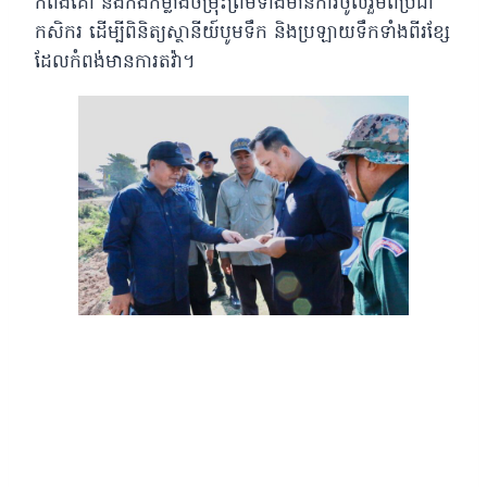
កំពង់គោ និងកងកម្លាំងចម្រុះព្រមទាំងមានការចូលរួមពីប្រជា
កសិករ ដើម្បីពិនិត្យស្ថានីយ៍បូមទឹក និងប្រឡាយទឹកទាំងពីរខ្សែ
ដែលកំពង់មានការតវ៉ា។