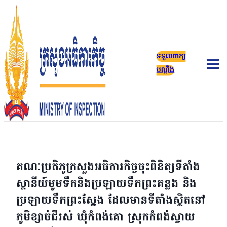
Skip
to
content
ទទួលពាក្យ
បណ្តឹង
គណៈប្រតិភូក្រសួងអធិការកិច្ចចុះពិនិត្យទីតាំង
ស្ថានីយ៍មូមទឹកនិងប្រឡាយទឹកព្រះគន្លង និង
ប្រឡាយទឹកព្រះស្នែង ដែលមានទីតាំងស្ថិតនៅ
ភូមិខ្សាច់ជីរស់ ឃុំកំពង់គោ ស្រុកកំពង់ស្វាយ