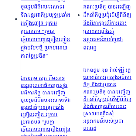
ឯកឧត្តម អ៊ុន វ៉ាល់ឡឺរ៉ូ រដ្ឋ
លេខាធិការក្រសួងអធិការ
ឯកឧត្តម សុត គីមសាន
កិច្ច និងជាប្រធាន
អនុរដ្ឋលេខាធិការក្រសួង
គណៈប្រតិភូ បានអញ្ជើញ
អធិការកិច្ច បានអញ្ជើញ
ដឹកនាំកិច្ចប្រជុំដើម្បីពិនិត្យ
ចូលរួមពិធីអបអរសាទរទិវា
និងពិភាក្សាលើការដោះ
អន្តរជាតិប្រយុទ្ធប្រឆាំង
ស្រាយបណ្តឹងសុំ
គ្រឿងញៀន ក្រោម
អន្តរាគមន៍របស់ប្រជា
ប្រធានបទ “រួមគ្នា
ពលរដ្ឋ
ឆ្លើយតបបញ្ហាគ្រឿងញៀន