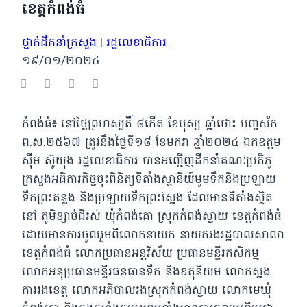
ខេត្តកំពង់ធំ
ថ្នាក់ដឹកនាំក្រសួង
|
រដ្ឋលេខាធិការ
១៩/០១/២០២៤
កំពង់ធំ៖ នៅថ្ងៃព្រហស្បតិ៍ ៨កើត ខែបុស្ស ឆ្នាំថោះ បញ្ចស័ក
ព.ស.២៥៦៧ ត្រូវនឹងថ្ងៃទី១៨ ខែមករា ឆ្នាំ២០២៤ ឯកឧត្តម
ស៊ឹម ស៊ូយុង រដ្ឋលេខាធិការ បានអញ្ជើញដឹកនាំគណៈប្រតិភូ
ក្រសួងអធិការកិច្ចចុះពិនិត្យទីតាំងស្ថានីយ៍មូមទឹកនិងប្រឡាយ
ទឹកព្រះគន្លង និងប្រឡាយទឹកព្រះស្នែង ដែលមានទីតាំងស្ថិត
នៅ ភូមិខ្សាច់ជីរស់ ឃុំកំពង់គោ ស្រុកកំពង់ស្វាយ ខេត្តកំពង់ធំ
ដោយមានការចូលរួមពីលោកនាយក នាយករងរដ្ឋបាលសាលា
ខេត្តកំពង់ធំ លោកប្រធានអន្តវិស័យ ប្រធានមន្ទីរកសិកម្ម
លោកអនុប្រធានមន្ទីរធនធានទឹក និងឧតុនិយម លោកស្នង
ការរងខេត្ត លោកអភិបាលរងស្រុកកំពង់ស្វាយ លោកមេឃុំ