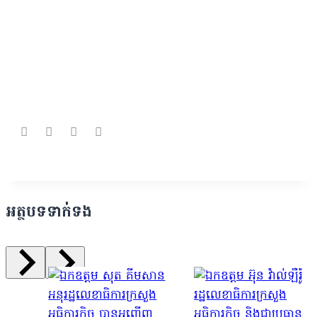
អត្ថបទទាក់ទង