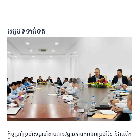
អត្ថបទទាក់ទង
កិច្ចប្រជុំប្រចាំសប្តាហ៍តាមដានវឌ្ឍនភាពការងារប្រចាំខែ និងលើក