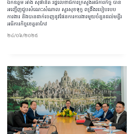
ឯកឧត្តម អាំង សុផានិត រដ្ឋលេខាធិការក្រសួងអធិការកិច្ច បាន
អញ្ជើញជួបសំណេះសំណាល សួរសុខទុក្ខ ពង្រឹងរបៀបរបប
ការងារ និងបានដាក់ចេញនូវផែនការការងារមួយចំនួនដល់មន្ទីរ
អធិការកិច្ចខេត្តតាកែវ
២៤/០៦/២០២៥