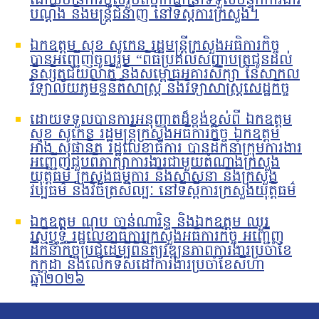
ដោយមានការចូលរួមពីថ្នាក់ដឹកនាំទទួលបន្ទុកការងារ
បណ្ដឹង និងមន្រ្តីជំនាញ នៅទីស្ដីការក្រសួង។
ឯកឧត្តម សុខ សូកេន រដ្ឋមន្រ្តីក្រសួងអធិការកិច្ច
បានអញ្ជើញចូលរួម “ពិធីប្រគល់សញ្ញាបត្រជូនដល់
និស្សិតជ័យលាភី និងសម្ពោធអគារសិក្សា នៃសាកល
វិទ្យាល័យភូមិន្ទនីតិសាស្ត្រ និងវិទ្យាសាស្ត្រសេដ្ឋកិច្ច
ដោយទទួលបានការអនុញ្ញាតដ៏ខ្ពង់ខ្ពស់ពី ឯកឧត្តម
សុខ សូកេន រដ្ឋមន្ត្រីក្រសួងអធិការកិច្ច ឯកឧត្តម
អាំង សុផានិត រដ្ឋលេខាធិការ បានដឹកនាំក្រុមការងារ
អញ្ជើញជួបពិភាក្សាការងារជាមួយតំណាងក្រសួង
យុត្តិធម៌ ក្រសួងធម្មការ និងសាសនា និងក្រសួង
វប្បធម៌ និងវិចិត្រសិល្បៈ នៅទីស្តីការក្រសួងយុត្តិធម៌
ឯកឧត្តម ណុប ចាន់ណារិន្ទ និងឯកឧត្តម ឈួរ
រស្មីឬទ្ធិ រដ្ឋលេខាធិការក្រសួងអធិការកិច្ច អញ្ជើញ
ដឹកនាំកិច្ចប្រជុំដើម្បីពិនិត្យវឌ្ឍនភាពការងារប្រចាំខែ
កក្កដា និងលើកទិសដៅការងារប្រចាំខែសីហា
ឆ្នាំ២០២៦