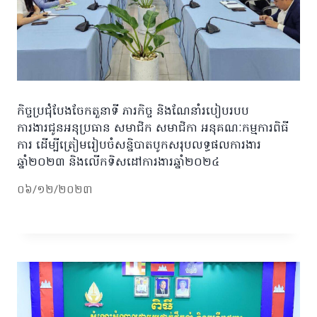
កិច្ចប្រជុំបែងចែកតួនាទី ភារកិច្ច និងណែនាំរបៀបរបប
ការងារជូនអនុប្រធាន សមាជិក សមាជិកា អនុគណៈកម្មការពិធី
ការ ដើម្បីត្រៀមរៀបចំសន្និបាតបូកសរុបលទ្ធផលការងារ
ឆ្នាំ២០២៣ និងលើកទិសដៅការងារឆ្នាំ២០២៤
០៦/១២/២០២៣