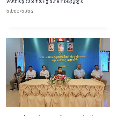
ទិសដៅបន្ត របស់នាយកដ្ឋានតាមការអនុវត្តច្បាប់
២៨/០២/២០២៤