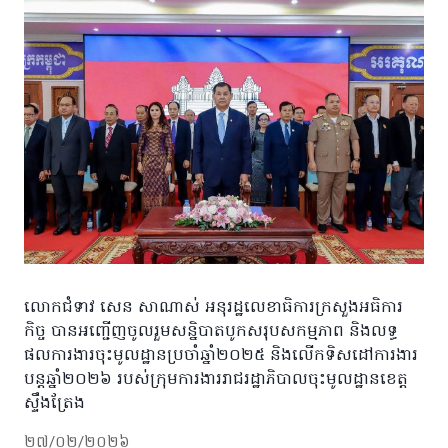
លោកជំទាវ សេន សាណាស់ អនុរដ្ឋលេខាធិការក្រសួងអធិការ
កិច្ច បានអញ្ជើញចូលរួមសន្និបាតបូកសរុបសកម្មភាព និងលទ្ធ
ផលការងារចុះមូលដ្ឋានប្រចាំឆ្នាំ២០២៥ និងលើកទិសដៅការងារ
បន្តឆ្នាំ២០២៦ របស់ក្រុមការងាររាជរដ្ឋាភិបាលចុះមូលដ្ឋានខេត្ត
ស្ទឹងត្រែង
២៧/០២/២០២៦