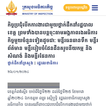
Skip
ទទួលពាក្យបណ្តឹង
to
content
កិច្ចប្រជុំបើកការងារជាមួយថ្នាក់ដឹកនាំរដ្ឋបាល
ខេត្ត ព្រមទាំងបានបន្តចុះតាមអង្គភាពរងអធិការ
កិច្ចមួយចំនួនទៀតដូចជា: មន្ទីរធនធានទឹក មន្ទីរ
ព័ត៌មាន មន្ទីររៀបចំដែនដីនគរូបនីយកម្ម និង
សំណង់ និងមន្ទីរផែនការ
ថ្នាក់ដឹកនាំក្រសួង
|
រដ្ឋលេខាធិការ
២៦/០១/២០២៤
Facebook
X
Email
LinkedIn
ខេត្តកំពង់ស្ពឺ៖ ចាប់ពីថ្ងៃទី២២ ដល់ថ្ងៃទី២៥ ខែមករា
ឆ្នាំ២០២៤ ឯកឧត្តម ឈួរ រស្មីឬទ្ធិ រដ្ឋលេខាធិការក្រសួង
អធិការកិច្ច បានអញ្ជើញចុះជួបប្រជុំបើកការងារជាមួយថ្នាក់