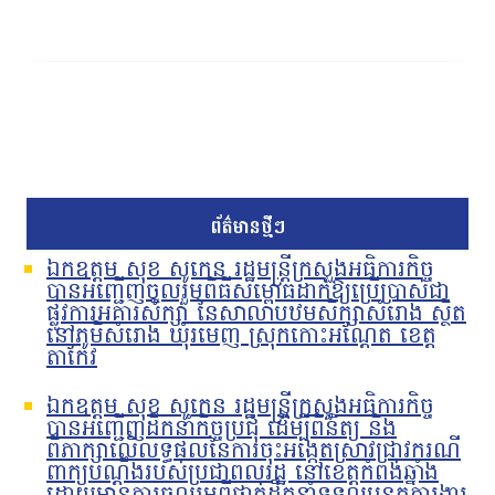
ព័ត៌មានថ្មីៗ
ឯកឧត្តម សុខ សូកេន រដ្ឋមន្រ្តីក្រសួងអធិការកិច្ច
បានអញ្ជើញចូលរួមពិធីសម្ពោធដាក់ឱ្យប្រើប្រាស់ជា
ផ្លូវការអគារសិក្សា នៃសាលាបឋមសិក្សាសំរោង ស្ថិត
នៅភូមិសំរោង ឃុំរមេញ ស្រុកកោះអណ្ដែត ខេត្ត
តាកែវ
ឯកឧត្តម សុខ សូកេន រដ្ឋមន្រ្តីក្រសួងអធិការកិច្ច
បានអញ្ជើញដឹកនាំកិច្ចប្រជុំ ដើម្បីពិនិត្យ និង
ពិភាក្សាលើលទ្ធផលនៃការចុះអង្កេតស្រាវជ្រាវករណី
ពាក្យបណ្ដឹងរបស់ប្រជាពលរដ្ឋ នៅខេត្តកំពង់ឆ្នាំង