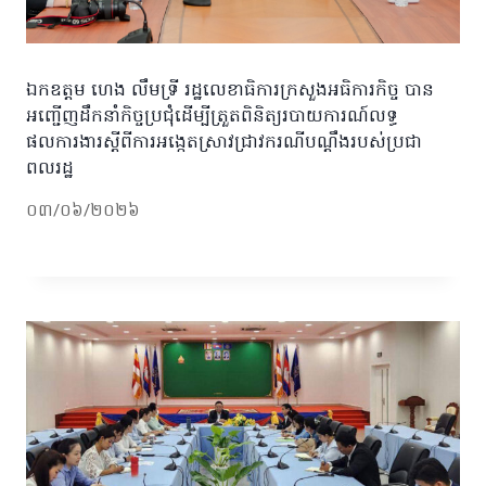
ឯកឧត្តម ហេង លឹមទ្រី រដ្ឋលេខាធិការក្រសួងអធិការកិច្ច បាន
អញ្ជើញដឹកនាំកិច្ចប្រជុំដើម្បីត្រួតពិនិត្យរបាយការណ៍លទ្ធ
ផលការងារស្តីពីការអង្កេតស្រាវជ្រាវករណីបណ្តឹងរបស់ប្រជា
ពលរដ្ឋ
០៣/០៦/២០២៦