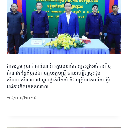
ឯកឧត្តម ប្រាក់ ផាន់ណារ៉ា រដ្ឋលេខាធិការក្រសួងអធិការកិច្ច
តំណាងដ៏ខ្ពង់ខ្ពស់ឯកឧត្តមរដ្ឋមន្រ្តី បានអញ្ជើញចុះជួប
សំណេះសំណាលជាមួយថ្នាក់ដឹកនាំ និងមន្ត្រីរាជការ នៃមន្ទីរ
អធិការកិច្ចខេត្តកណ្តាល
១៨/០៧/២០២៥