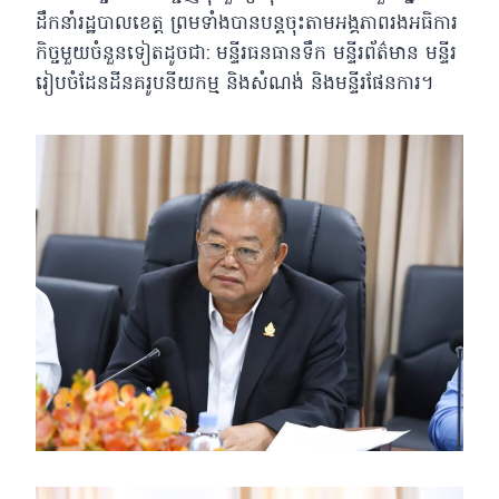
ដឹកនាំរដ្ឋបាលខេត្ត ព្រមទាំងបានបន្តចុះតាមអង្គភាពរងអធិការ
កិច្ចមួយចំនួនទៀតដូចជា: មន្ទីរធនធានទឹក មន្ទីរព័ត៌មាន មន្ទីរ
រៀបចំដែនដីនគរូបនីយកម្ម និងសំណង់ និងមន្ទីរផែនការ។