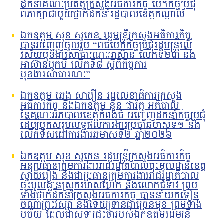
ដឹកនាំគណៈប្រតិភូក្រសួងអធិការកិច្ច បើកកិច្ចប្រជុំ
ពិភាក្សាជាមួយថ្នាក់ដឹកនាំរដ្ឋបាលខេត្តកណ្តាល
ឯកឧត្តម សុខ សូកេន រដ្ឋមន្រ្តីក្រសួងអធិការកិច្ច
បានអញ្ជើញចូលរួម “ពិធីបើកកិច្ចប្រជុំរដ្ឋមន្ត្រីលើ
វិស័យមុខងារសាធារណៈអាស៊ាន លើកទី២៣ និង
អាស៊ានបូកបី លើកទី៨ ស្តីពីកិច្ចការ
មុខងារសាធារណៈ”
ឯកឧត្តម ឆេង សារឿន រដ្ឋលេខាធិការក្រសួង
អធិការកិច្ច និងឯកឧត្តម នួន ផារ័ត្ន អភិបាល
នៃគណៈអភិបាលខេត្តកំពង់ធំ អញ្ជើញដឹកនាំកិច្ចប្រជុំ
ដើម្បីបូកសរុបលទ្ធផលការងារប្រចាំឆមាសទី១ និង
លើកទិសដៅការងារឆមាសទី២ ឆ្នាំ២០២៦
ឯកឧត្តម សុខ សូកេន រដ្ឋមន្រ្តីក្រសួងអធិការកិច្ច
អនុប្រធានក្រុមការងាររាជរដ្ឋាភិបាលចុះមូលដ្ឋានខេត្ត
ស្វាយរៀង និងជាប្រធានក្រុមការងាររាជរដ្ឋាភិបាល
ចុះមូលដ្ឋានស្រុករមាសហែក និងលោកជំទាវ ព្រម
ទាំងថ្នាក់ដឹកនាំក្រសួងអធិការកិច្ច បាននាំយកទៀន
ចំណាំព្រះវស្សា និងទេយ្យទានជាច្រើនមុខ ព្រមទាំង
បច្ច័យ ដែលជាសទ្ធាជ្រះថ្លារបស់ឯកឧត្តមរដ្ឋមន្រ្តី