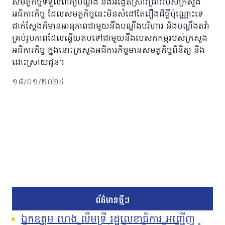
សមត្ថកិច្ចទទួលពាក្យបណ្ដឹង និងអង្កេតស្រាវជ្រាវរបស់ក្រសួង
អធិការកិច្ច ដែលសមត្ថកិច្ចនេះមិនសំដៅតែរឿងដីធ្លីប៉ុណ្ណោះទេ
ជាក់ស្តែងក៏មានអានុភាពជាមួយនឹងបណ្តឹងបរិហារ និងបណ្តឹងតវ៉ា
គ្រប់រូបភាពដែលឆ្លើយតបទៅជាមួយនឹងបេសកកម្មរបស់ក្រសួង
អធិការកិច្ច ក្នុងនោះក្រសួងអធិការកិច្ចមានសមត្ថកិច្ចពិនិត្យ និង
ដោះស្រាយជូន។
១៨/០១/២០២៤
ព័ត៌មានថ្មីៗ
ឯកឧត្តម ហេង លឹមទ្រី រដ្ឋលេខាធិការ អញ្ជើញ