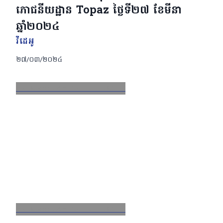
ភោជនីយដ្ឋាន Topaz ថ្ងៃទី២៧ ខែមីនា
ឆ្នាំ២០២៤
វីដេអូ
២៧/០៣/២០២៤
Facebook
X
Email
LinkedIn
Facebook
X
Email
LinkedIn