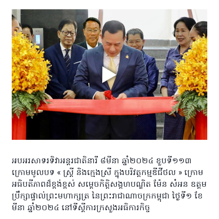
អបអរសាទរទិវាអន្តរជាតិនារី ៨មីនា ឆ្នាំ២០២៤ ខួបទី១១៣
ក្រោមមូលបទ « ស្រី្ត និងក្មេងស្រី ក្នុងបរិវត្តកម្មឌីជីថល » ក្រោម
អធិបតីភាពដ៏ខ្ពង់ខ្ពស់ សម្តេចកិត្តិសង្គហបណ្ឌិត ម៉ែន សំអន ឧត្តម
ប្រឹក្សាផ្ទាល់ព្រះមហាក្សត្រ នៃព្រះរាជាណាចក្រកម្ពុជា ថ្ងៃទី១ ខែ
មីនា ឆ្នាំ២០២៤ នៅទីស្តីការក្រសួងអធិការកិច្ច