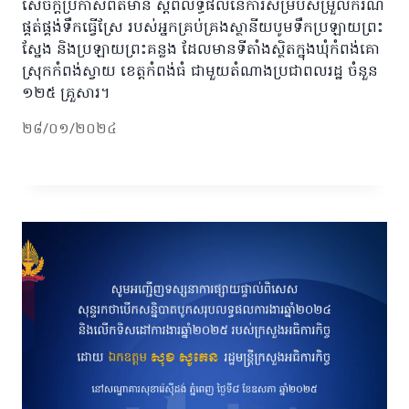
សេចក្តីប្រកាសព័ត៌មាន ស្តីពីលទ្ធផលនៃការសម្របសម្រួលករណី
ផ្គត់ផ្គង់ទឹកធ្វើស្រែ របស់អ្នកគ្រប់គ្រងស្ថានីយបូមទឹកប្រឡាយព្រះ
ស្នែង និងប្រឡាយព្រះគន្លង ដែលមានទីតាំងស្ថិតក្នុងឃុំកំពង់គោ
ស្រុកកំពង់ស្វាយ ខេត្តកំពង់ធំ ជាមួយតំណាងប្រជាពលរដ្ឋ ចំនួន
១២៥ គ្រួសារ។
២៨/០១/២០២៤