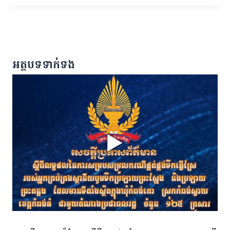
អត្ថបទទាក់ទង