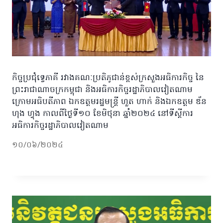
កិច្ចប្រជុំទ្វេភាគី រវាងគណៈប្រតិភូជាន់ខ្ពស់ក្រសួងអធិការកិច្ច នៃ
ព្រះរាជាណាចក្រកម្ពុជា និងអធិការកិច្ចរដ្ឋាភិបាលវៀតណាម
ក្រោមអធិបតីភាព ឯកឧត្តមរដ្ឋមន្រ្តី ហួត ហាក់ និងឯកឧត្តម ឌ័ន
ហុង ហ្វុង កាលពីថ្ងៃទី១០ ខែមិថុនា ឆ្នាំ២០២៤ នៅទីស្តីការ
អធិការកិច្ចរដ្ឋាភិបាលវៀតណាម
១០/០៦/២០២៤