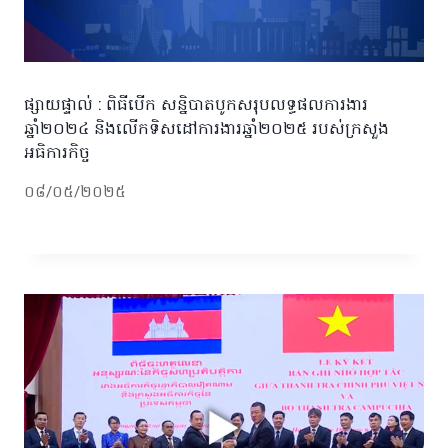
ផ្សាយផ្ទាល់​ : ពិធីបើក សន្និបាតបូកសរុបលទ្ធផលការងារ
ឆ្នាំ២០២៤ និងលើកទិសដៅការងារឆ្នាំ២០២៥ របស់ក្រសួង
អធិការកិច្ច
០៨/០៥/២០២៥