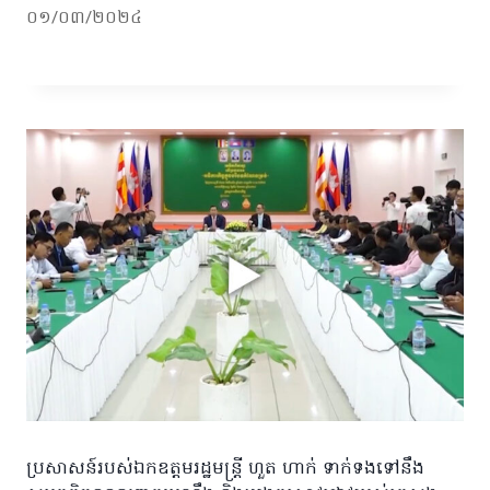
០១/០៣/២០២៤
ប្រសាសន៍របស់ឯកឧត្តមរដ្ឋមន្ត្រី ហួត ហាក់ ទាក់ទងទៅនឹង