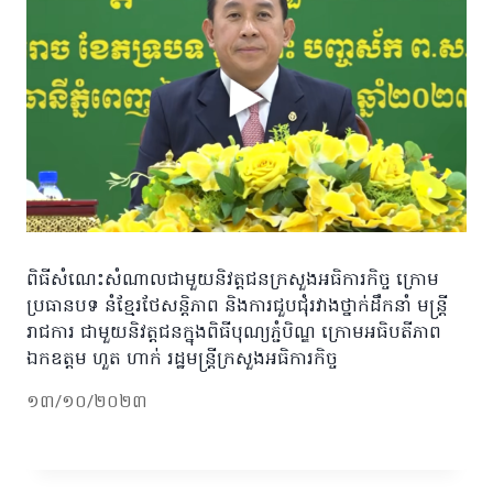
ពិធីសំណេះសំណាលជាមួយនិវត្តជនក្រសួងអធិការកិច្ច ក្រោម
ប្រធានបទ នំខ្មែរថែសន្តិភាព និងការជួបជុំរវាងថ្នាក់ដឹកនាំ មន្រ្តី
រាជការ ជាមួយនិវត្តជនក្នុងពិធីបុណ្យភ្ជំបិណ្ឌ ក្រោមអធិបតីភាព
ឯកឧត្តម ហួត ហាក់ រដ្ឋមន្រ្តីក្រសួងអធិការកិច្ច
១៣/១០/២០២៣