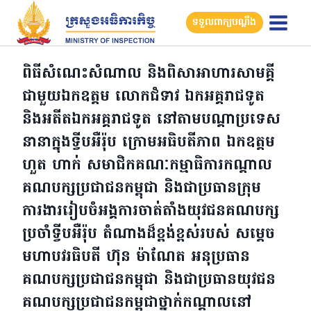
Skip
ទទួលពាក្យបណ្តឹង
to
content
ពិធីសំណេះសំណាល និងពិសាអាហារសាមគ្គី
ជាមួយឯកឧត្តម លោកជំទាវ ឯកអគ្គរាជទូត
និងអតីតឯកអគ្គរាជទូត នៅតាមបណ្តាប្រទេស
នានាក្នុងទ្វីបអឺរ៉ុប ក្រោមអធិបតីភាព ឯកឧត្តម
ហួត ហាក់ សមាជិកគណៈកម្មាធិការកណ្តាល
គណបក្សប្រជាជនកម្ពុជា និងជាប្រធានក្រុម
ការងាររៀបចំអង្គការចាត់តាំងយុវជនគណបក្ស
ប្រចាំទ្វីបអឺរ៉ុប តំណាងដ៏ខ្ពង់ខ្ពស់របស់ សម្តេច
មហាបវរធិបតី ហ៊ុន ម៉ាណែត អនុប្រធាន
គណបក្សប្រជាជនកម្ពុជា និងជាប្រធានយុវជន
គណបក្សប្រជាជនកម្ពុជាថ្នាក់កណ្តាលនៅ