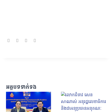
អត្ថបទទាក់ទង