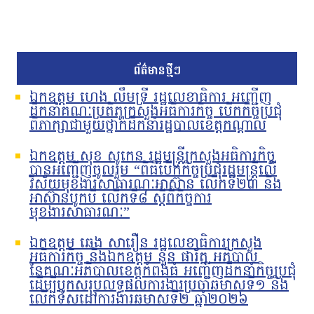
ព័ត៌មានថ្មីៗ
ឯកឧត្តម ហេង លឹមទ្រី រដ្ឋលេខាធិការ អញ្ជើញ
ដឹកនាំគណៈប្រតិភូក្រសួងអធិការកិច្ច បើកកិច្ចប្រជុំ
ពិភាក្សាជាមួយថ្នាក់ដឹកនាំរដ្ឋបាលខេត្តកណ្តាល
ឯកឧត្តម សុខ សូកេន រដ្ឋមន្រ្តីក្រសួងអធិការកិច្ច
បានអញ្ជើញចូលរួម “ពិធីបើកកិច្ចប្រជុំរដ្ឋមន្ត្រីលើ
វិស័យមុខងារសាធារណៈអាស៊ាន លើកទី២៣ និង
អាស៊ានបូកបី លើកទី៨ ស្តីពីកិច្ចការ
មុខងារសាធារណៈ”
ឯកឧត្តម ឆេង សារឿន រដ្ឋលេខាធិការក្រសួង
អធិការកិច្ច និងឯកឧត្តម នួន ផារ័ត្ន អភិបាល
នៃគណៈអភិបាលខេត្តកំពង់ធំ អញ្ជើញដឹកនាំកិច្ចប្រជុំ
ដើម្បីបូកសរុបលទ្ធផលការងារប្រចាំឆមាសទី១ និង
លើកទិសដៅការងារឆមាសទី២ ឆ្នាំ២០២៦