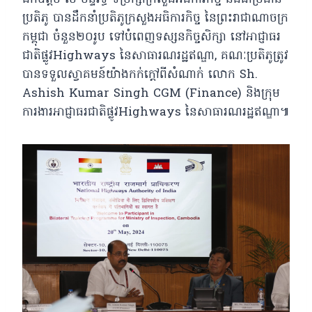
ប្រតិភូ បានដឹកនាំប្រតិភូក្រសួងអធិការកិច្ច នៃព្រះរាជាណាចក្រ
កម្ពុជា ចំនួន២០រូប ទៅបំពេញទស្សនកិច្ចសិក្សា នៅអាជ្ញាធរ
ជាតិផ្លូវHighways នៃសាធារណរដ្ឋឥណ្ឌា,
គណៈប្រតិភូត្រូវ
បានទទួលស្វាគមន៍យ៉ាងកក់ក្តៅពីសំណាក់ លោក Sh.
Ashish Kumar Singh CGM (Finance) និងក្រុម
ការងារអាជ្ញាធរជាតិផ្លូវHighways នៃសាធារណរដ្ឋឥណ្ឌា៕