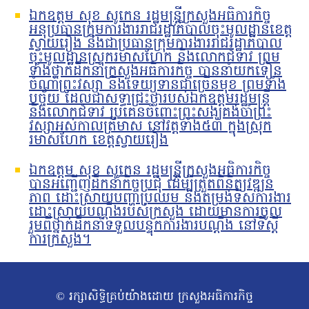
ឯកឧត្តម សុខ សូកេន រដ្ឋមន្រ្តីក្រសួងអធិការកិច្ច
អនុប្រធានក្រុមការងាររាជរដ្ឋាភិបាលចុះមូលដ្ឋានខេត្ត
ស្វាយរៀង និងជាប្រធានក្រុមការងាររាជរដ្ឋាភិបាល
ចុះមូលដ្ឋានស្រុករមាសហែក និងលោកជំទាវ ព្រម
ទាំងថ្នាក់ដឹកនាំក្រសួងអធិការកិច្ច បាននាំយកទៀន
ចំណាំព្រះវស្សា និងទេយ្យទានជាច្រើនមុខ ព្រមទាំង
បច្ច័យ ដែលជាសទ្ធាជ្រះថ្លារបស់ឯកឧត្តមរដ្ឋមន្រ្តី
និងលោកជំទាវ ប្រគេនចំពោះព្រះសង្ឃគង់ចាំព្រះ
វស្សាអស់កាលត្រីមាស នៅវត្តទាំង៥៣ ក្នុងស្រុក
រមាសហែក ខេត្តស្វាយរៀង
ឯកឧត្តម សុខ សូកេន រដ្ឋមន្រ្តីក្រសួងអធិការកិច្ច
បានអញ្ជើញដឹកនាំកិច្ចប្រជុំ ដើម្បីត្រួតពិនិត្យវឌ្ឍន
ភាព ដោះស្រាយបញ្ហាប្រឈម និងតម្រង់ទិសការងារ
ដោះស្រាយបណ្តឹងរបស់ក្រសួង ដោយមានការចូល
រួមពីថ្នាក់ដឹកនាំទទួលបន្ទុកការងារបណ្ដឹង នៅទីស្ដី
ការក្រសួង។
© រក្សាសិទ្ធិគ្រប់យ៉ាងដោយ ក្រសួងអធិការកិច្ច