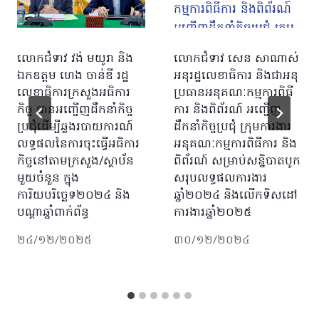
លោកជំទាវ វង់ មយូរា និង
លោកជំទាវ សេន សាណាស់
ឯកឧត្តម ហេង ចាន់ឌី រដ្ឋ
អនុរដ្ឋលេខាធិការ និងជាអនុ
លេខាធិការក្រសួងអធិការ
ប្រធានអនុគណៈកម្មការពិធី
កិច្ច បានអញ្ជើញដឹកនាំកិច្ច
ការ និងពិព័រណ៍ អញ្ជើញ
ប្រជុំដើម្បីឆ្លងរបាយការណ៍
ដឹកនាំកិច្ចប្រជុំ ក្រុមការងារ
លទ្ធផលនៃការចុះធ្វើអធិការ
អនុគណៈកម្មការពិធីការ និង
កិច្ចនៅតាមក្រសួង/ស្ថាប័ន
ពិព័រណ៍ សម្រាប់សន្និបាតបូក
មួយចំនួន ក្នុង
សរុបលទ្ធផលការងារ
ការិយបរិច្ឆេទ២០២៤ និង
ឆ្នាំ២០២៤ និងលើកទិសដៅ
បណ្តាឆ្នាំពាក់ព័ន្ធ
ការងារឆ្នាំ២០២៥
២៤/១២/២០២៥
៣០/១២/២០២៤