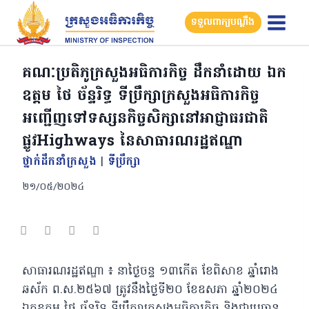
Skip
ទទួលពាក្យបណ្តឹង
to
content
គណៈប្រតិភូក្រសួងអធិការកិច្ច ដឹកនាំដោយ ឯក
ឧត្តម ថៃ ច័ន្ទរិទ្ធ ទីប្រឹក្សាក្រសួងអធិការកិច្ច
អញ្ជើញទៅទស្សនកិច្ចសិក្សានៅអាជ្ញាធរជាតិ
ផ្លូវHighways នៃសាធារណរដ្ឋឥណ្ឌា
ថ្នាក់ដឹកនាំក្រសួង
|
ទីប្រឹក្សា
២១/០៥/២០២៤
សាធារណរដ្ឋឥណ្ឌា ៖ នាថ្ងៃចន្ទ ១៣កើត ខែពិសាខ ឆ្នាំរោង
ឆស័ក ព.ស.២៥៦៧ ត្រូវនឹងថ្ងៃទី២០ ខែឧសភា ឆ្នាំ២០២៤
ឯកឧត្តម ថៃ ច័ន្ទរិទ្ធ ទីប្រឹក្សាក្រសួងអធិការកិច្ច និងជាប្រធាន