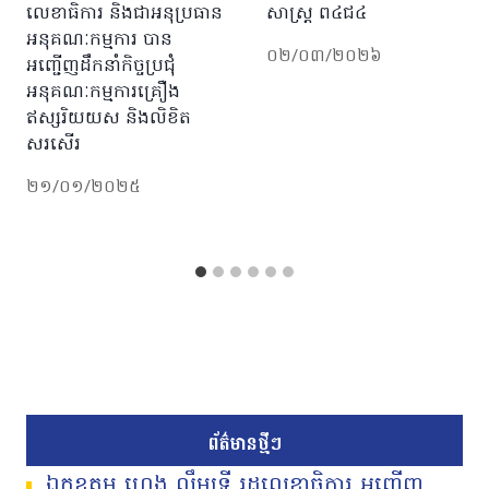
លេខាធិការ និងជាអនុប្រធាន
សាស្រ្ត ព៤ជ៤
អនុគណៈកម្មការ បាន
០២/០៣/២០២៦
អញ្ជើញដឹកនាំកិច្ចប្រជុំ
អនុគណៈកម្មការគ្រឿង
ឥស្សរិយយស និងលិខិត
សរសើរ
២១/០១/២០២៥
ព័ត៌មានថ្មីៗ
ឯកឧត្តម ហេង លឹមទ្រី រដ្ឋលេខាធិការ អញ្ជើញ