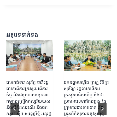
អត្ថបទទាក់ទង
លោកជំទាវ សុភ័គ្គ ថាវី រដ្ឋ
ឯកឧត្តមបណ្ឌិត ព្រហ្ម វិចិត្រ
លេខាធិការក្រសួងអធិការ
សុភ័ណ្ឌ រដ្ឋលេខាធិការ
កិច្ច និងជាប្រធានអនុគណៈ
ក្រសួងអធិការកិច្ច និងជា
កម្មការគ្រឿងឥស្សរិយយស
ប្រធានលេខាធិការដ្ឋាន នៃ
និងលិខិតសរសើរ និងឯក
ក្រុមការងារតាមដាន និង
ឧត្តម សុឹម សុវណ្ណរិទ្ធិ អនុរដ្ឋ
ត្រួតពិនិត្យការអនុវត្តយុទ្ធ