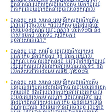
ដឹកនាំគណៈប្រតិភូក្រសួងអធិការកិច្ច បើកកិច្ចប្រជុំ
ពិភាក្សាជាមួយថ្នាក់ដឹកនាំរដ្ឋបាលខេត្តកណ្តាល
ឯកឧត្តម សុខ សូកេន រដ្ឋមន្រ្តីក្រសួងអធិការកិច្ច
បានអញ្ជើញចូលរួម “ពិធីបើកកិច្ចប្រជុំរដ្ឋមន្ត្រីលើ
វិស័យមុខងារសាធារណៈអាស៊ាន លើកទី២៣ និង
អាស៊ានបូកបី លើកទី៨ ស្តីពីកិច្ចការ
មុខងារសាធារណៈ”
ឯកឧត្តម ឆេង សារឿន រដ្ឋលេខាធិការក្រសួង
អធិការកិច្ច និងឯកឧត្តម នួន ផារ័ត្ន អភិបាល
នៃគណៈអភិបាលខេត្តកំពង់ធំ អញ្ជើញដឹកនាំកិច្ចប្រជុំ
ដើម្បីបូកសរុបលទ្ធផលការងារប្រចាំឆមាសទី១ និង
លើកទិសដៅការងារឆមាសទី២ ឆ្នាំ២០២៦
ឯកឧត្តម សុខ សូកេន រដ្ឋមន្រ្តីក្រសួងអធិការកិច្ច
អនុប្រធានក្រុមការងាររាជរដ្ឋាភិបាលចុះមូលដ្ឋានខេត្ត
ស្វាយរៀង និងជាប្រធានក្រុមការងាររាជរដ្ឋាភិបាល
ចុះមូលដ្ឋានស្រុករមាសហែក និងលោកជំទាវ ព្រម
ទាំងថ្នាក់ដឹកនាំក្រសួងអធិការកិច្ច បាននាំយកទៀន
ចំណាំព្រះវស្សា និងទេយ្យទានជាច្រើនមុខ ព្រមទាំង