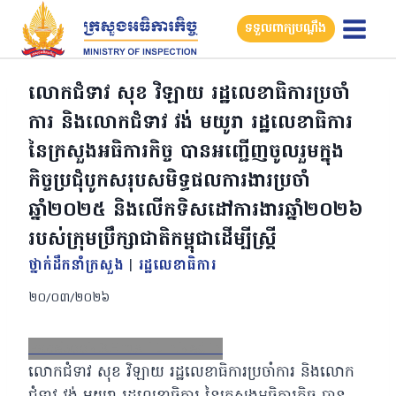
Skip
ទទួលពាក្យបណ្តឹង
to
content
លោកជំទាវ សុខ វិឡាយ រដ្ឋលេខាធិការប្រចាំ
ការ និងលោកជំទាវ វង់ មយូរា រដ្ឋលេខាធិការ
នៃក្រសួងអធិការកិច្ច បានអញ្ជើញចូលរួមក្នុង
កិច្ចប្រជុំបូកសរុបសមិទ្ធផលការងារប្រចាំ
ឆ្នាំ២០២៥ និងលើកទិសដៅការងារឆ្នាំ២០២៦
របស់ក្រុមប្រឹក្សាជាតិកម្ពុជាដើម្បីស្រ្តី
ថ្នាក់ដឹកនាំក្រសួង
|
រដ្ឋលេខាធិការ
២០/០៣/២០២៦
Facebook
X
Email
LinkedIn
លោកជំទាវ សុខ វិឡាយ រដ្ឋលេខាធិការប្រចាំការ និងលោក