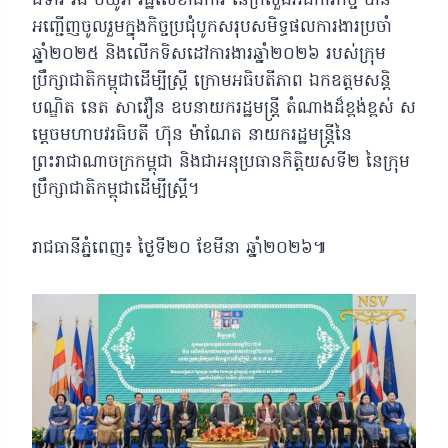
ជំទាវ វង់ មយូរា រដ្ឋលេខាធិការ នៃក្រសួងអធិការកិច្ច បាន
អញ្ជើញចូលរួមក្នុងកិច្ចប្រជុំបូកសរុបសមិទ្ធផលការងារប្រចាំ
ឆ្នាំ២០២៥ និងលើកទិសដៅការងារឆ្នាំ២០២៦ របស់ក្រុម
ប្រឹក្សាជាតិកម្ពុជាដើម្បីស្រ្តី ក្រោមអធិបតីភាព ឯកឧត្តមសន្តិ
បណ្ឌិត នេត សាវឿន ឧបនាយករដ្ឋមន្រ្តី តំណាងដ៏ខ្ពង់ខ្ពស់ ស
ម្តេចមហាបវរធិបតី ហ៊ុន ម៉ាណែត នាយករដ្ឋមន្ត្រីនៃ
ព្រះរាជាណាចក្រកម្ពុជា និងជាអនុប្រធានកិត្តិយសទី២ នៃក្រុម
ប្រឹក្សាជាតិកម្ពុជាដើម្បីស្ត្រី។
រាជធានីភ្នំពេញ៖ ថ្ងៃទី២០ ខែមីនា ឆ្នាំ២០២៦៕