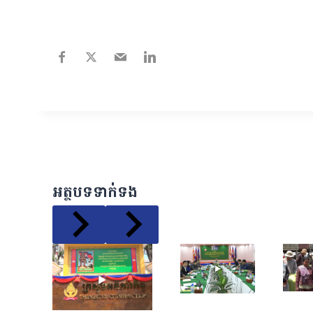
អត្ថបទទាក់ទង