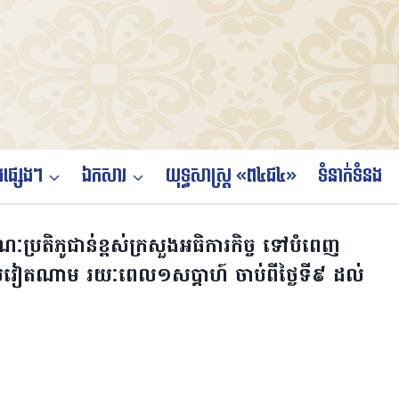
ផ្សេងៗ
ឯកសារ
យុទ្ធសាស្ត្រ «ព៤ជ៤»
ទំនាក់ទំនង
ណៈប្រតិភូជាន់ខ្ពស់ក្រសួងអធិការកិច្ច ទៅបំពេញ
ិយមវៀតណាម រយៈពេល១សប្តាហ៍ ចាប់ពីថ្ងៃទី៩ ដល់