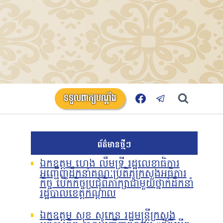
ទទួលពាក្យបណ្តឹង
ព័ត៌មានថ្មីៗ
ឯកឧត្តម ហេង លឹមទ្រី រដ្ឋលេខាធិការ
អញ្ជើញដឹកនាំគណៈប្រតិភូក្រសួងអធិការ
កិច្ច បើកកិច្ចប្រជុំពិភាក្សាជាមួយថ្នាក់ដឹកនាំ
រដ្ឋបាលខេត្តកណ្តាល
ឯកឧត្តម សុខ សូកេន រដ្ឋមន្រ្តីក្រសួង