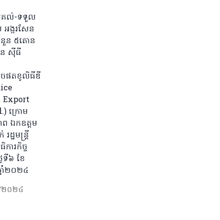
ប្រគល់-ទទួល
អង្ករសែន
ចំនួន ៥តោន
ុន ស៊ីធី
ិចផតខូលិធីឌី
Rice
 Export
d.) ក្រោម
ាព ឯកឧត្តម
រដ្ឋមន្រ្តី
ិការកិច្ច
ងៃទី៦ ខែ
្នាំ២០២៤
/២០២៤