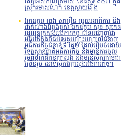
វស្សាអស់កាលត្រីមាស នៅវត្តទាំង៥៣ ក្នុង
ស្រុករមាសហែក ខេត្តស្វាយរៀង
ឯកឧត្ដម ឆេង សារឿន រដ្ឋលេខាធិការ និង
ជាតំណាងដ៏ខ្ពង់ខ្ពស់ ឯកឧត្តម សុខ សូកេន
រដ្ឋមន្រ្តីក្រសួងអធិការកិច្ច បានអញ្ជើញជា
អធិបតីក្នុងពិធីបិទវគ្គបណ្តុះបណ្តាលជំនាញ
អធិការកិច្ចជំនាន់៨ វគ្គ២ ដែលរៀបចំដោយ
វិទ្យាស្ថានជាតិអធិការកិច្ច និងមានការចូល
រួមពីថ្នាក់ដឹកនាំក្រសួង និងមន្ត្រីសិក្ខាកាមជា
ច្រើនរូប នៅទីស្ដីការក្រសួងអធិការកិច្ច។