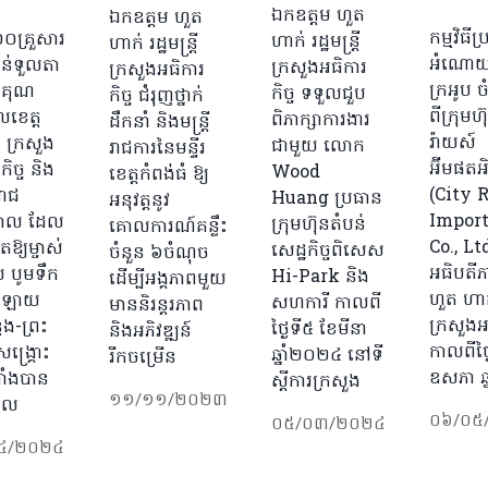
ឋ
ឯកឧត្តម ហួត
ឯកឧត្តម ហួត
កម្មវិធី
០គ្រួសារ
ហាក់ រដ្ឋមន្ត្រី
ហាក់ រដ្ឋមន្ត្រី
អំណោយ 
ន់ទួលតា
ក្រសួងអធិការ
ក្រសួងអធិការ
ក្រអូប 
អរគុណ
កិច្ច ទទួលជួប
កិច្ច ជំរុញថ្នាក់
ពីក្រុមហ៊
លខេត្ត
ពិភាក្សាការងារ
ដឹកនាំ និងមន្ត្រី
រ៉ាយស៍
ំ ក្រសួង
ជាមួយ លោក
រាជការនៃមន្ទីរ
អ៊ីមផតអ
កិច្ច និង
Wood
ខេត្តកំពង់ធំ ឱ្យ
(City 
រាជ
Huang ប្រធាន
អនុវត្តនូវ
Import
ភិបាល ដែល
ក្រុមហ៊ុនតំបន់
គោលការណ៍គន្លឹះ
Co., Lt
តឱ្យម្ចាស់
សេដ្ឋកិច្ចពិសេស
ចំនួន ៦ចំណុច
អធិបតីភ
យ បូមទឹក
Hi-Park និង
ដើម្បីអង្គភាពមួយ
ហួត ហាក់ 
្រឡាយ
សហការី កាលពី
មាននិរន្តរភាព
ក្រសួងអធ
្លង-ព្រះ
ថ្ងៃទី៥ ខែមីនា
និងអភិវឌ្ឍន៍
កាលពីថ្
សង្គ្រោះ
ឆ្នាំ២០២៤ នៅទី
រីកចម្រើន
ឧសភា ឆ
្រាំងបាន
ស្ដីការក្រសួង
១១/១១/២០២៣
េល
០៦/០៥
០៥/០៣/២០២៤
៤/២០២៤