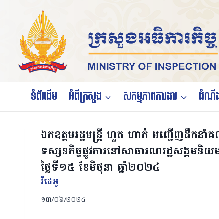
Skip
to
content
ទំព័រដើម
អំពីក្រសួង
សកម្មភាពការងារ
ដំណឹង
ឯកឧត្តមរដ្ឋមន្រ្តី ហួត ហាក់ អញ្ជើញដឹកនាំគ
ទស្សនកិច្ចផ្លូវការនៅសាធារណរដ្ឋសង្គមន
ថ្ងៃទី១៥ ខែមិថុនា ឆ្នាំ២០២៤
វីដេអូ
១៣/០៦/២០២៤