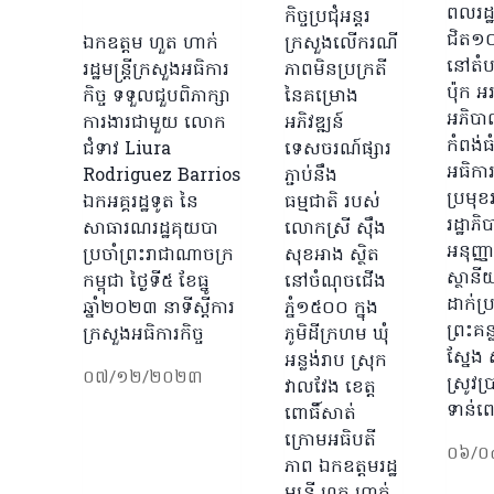
ពលរដ្
កិច្ចប្រជុំអន្តរ
ជិត១០
ឯកឧត្តម ហួត ហាក់
ក្រសួងលើករណី
នៅតំប
រដ្ឋមន្ត្រីក្រសួងអធិការ
ភាពមិនប្រក្រតី
ប៉ុក 
កិច្ច ទទួលជួបពិភាក្សា
នៃគម្រោង
អភិបា
ការងារជាមួយ លោក
អភិវឌ្ឍន៍
កំពង់ធ
ជំទាវ Liura
ទេសចរណ៍ផ្សារ
អធិការ
Rodriguez Barrios
ភ្ជាប់នឹង
ប្រមុខ
ឯកអគ្គរដ្ឋទូត នៃ
ធម្មជាតិ របស់
រដ្ឋា
សាធារណរដ្ឋគុយបា
លោកស្រី ស៊ឹង
អនុញ្ញា
ប្រចាំព្រះរាជាណាចក្រ
សុខអាង ស្ថិត
ស្ថានី
កម្ពុជា ថ្ងៃទី៥ ខែធ្នូ
នៅចំណុចជើង
ដាក់ប
ឆ្នាំ២០២៣ នាទីស្តីការ
ភ្នំ១៥០០ ក្នុង
ព្រះគន
ក្រសួងអធិការកិច្ច
ភូមិដីក្រហម ឃុំ
ស្នែង 
អន្លង់រាប ស្រុក
០៧/១២/២០២៣
ស្រូវប
វាលវែង ខេត្ត
ទាន់ព
ពោធិ៍សាត់
ក្រោមអធិបតី
០៦/០
ភាព ឯកឧត្តមរដ្ឋ
មន្ត្រី ហួត ហាក់