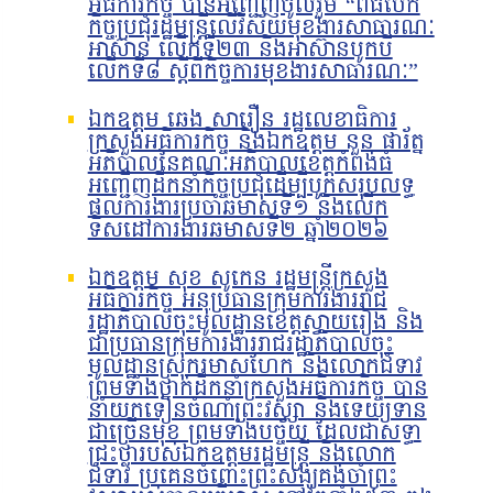
អធិការកិច្ច បានអញ្ជើញចូលរួម “ពិធីបើក
កិច្ចប្រជុំរដ្ឋមន្ត្រីលើវិស័យមុខងារសាធារណៈ
អាស៊ាន លើកទី២៣ និងអាស៊ានបូកបី
លើកទី៨ ស្តីពីកិច្ចការមុខងារសាធារណៈ”
ឯកឧត្តម ឆេង សារឿន រដ្ឋលេខាធិការ
ក្រសួងអធិការកិច្ច និងឯកឧត្តម នួន ផារ័ត្ន
អភិបាលនៃគណៈអភិបាលខេត្តកំពង់ធំ
អញ្ជើញដឹកនាំកិច្ចប្រជុំដើម្បីបូកសរុបលទ្ធ
ផលការងារប្រចាំឆមាសទី១ និងលើក
ទិសដៅការងារឆមាសទី២ ឆ្នាំ២០២៦
ឯកឧត្តម សុខ សូកេន រដ្ឋមន្រ្តីក្រសួង
អធិការកិច្ច អនុប្រធានក្រុមការងាររាជ
រដ្ឋាភិបាលចុះមូលដ្ឋានខេត្តស្វាយរៀង និង
ជាប្រធានក្រុមការងាររាជរដ្ឋាភិបាលចុះ
មូលដ្ឋានស្រុករមាសហែក និងលោកជំទាវ
ព្រមទាំងថ្នាក់ដឹកនាំក្រសួងអធិការកិច្ច បាន
នាំយកទៀនចំណាំព្រះវស្សា និងទេយ្យទាន
ជាច្រើនមុខ ព្រមទាំងបច្ច័យ ដែលជាសទ្ធា
ជ្រះថ្លារបស់ឯកឧត្តមរដ្ឋមន្រ្តី និងលោក
ជំទាវ ប្រគេនចំពោះព្រះសង្ឃគង់ចាំព្រះ