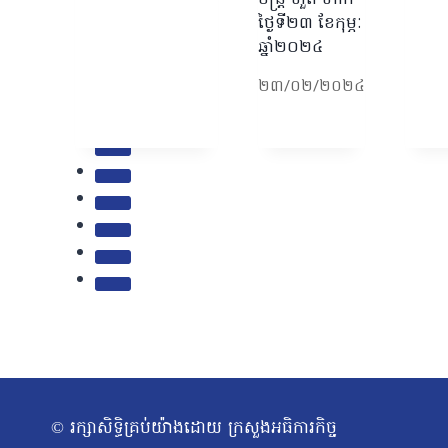
ថ្ងៃទី២៣ ខែកុម្ភៈ
ឆ្នាំ២០២៤
២៣/០២/២០២៤
© រក្សាសិទ្ធិគ្រប់យ៉ាងដោយ ក្រសួងអធិការកិច្ច