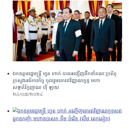
ឯកឧត្តមរដ្ឋមន្ត្រី ហួត ហាក់ បានអញ្ជើញដឹកនាំគណៈប្រតិភូ
ក្រសួងអធិការកិច្ច ចូលរួមគោរពវិញ្ញាណក្ខន្ធ មហា
សទ្ធាភិរ័ក្ខញាណ ហ៊ី ឡាយ
២៤/០៧/២០២៤