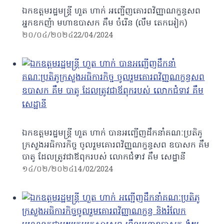
ឯកឧត្តមរដ្ឋមន្ត្រី ហួត ហាក់ អញ្ជើញគោរពវិញ្ញាណក្ខន្ធសព
អ្នកឧកញ៉ា មហាឧបាសក គឹម ចំរើន (លឹម តេកអៀក)
២០/០៤/២០២៤
22/04/2024
ឯកឧត្ដមរដ្ឋមន្រ្តី ហួត ហាក់ បានអញ្ជើញដឹកនាំគណៈប្រតិភូ
ក្រសួងអធិការកិច្ច ចូលរួមគោរពវិញ្ញណក្ខន្ធសព ឧបាសក​ គឹម​
បាតូ​ ដែលត្រូវជា​ឪពុក​របស់​ លោក​ជំទាវ​ គឹម​ សេដ្ឋានី​
១៤/០២/២០២៤
14/02/2024