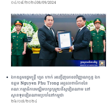
០៤/០៩/២០២៤
08/09/2024
ឯកឧត្តមរដ្ឋមន្ត្រី ហួត ហាក់ អញ្ជើញគោរពវិញ្ញាណក្ខន្ធ ឯក
ឧត្តម Nguyen Phu Trong អគ្គលេខាធិការនៃ
គណៈកម្មាធិការមជ្ឈិមបក្សកុម្មុយនីស្តវៀតណាម នៅ
ស្ថានទូតវៀតណាមប្រចាំនៅកម្ពុជា
២៦/០៧/២០២៤