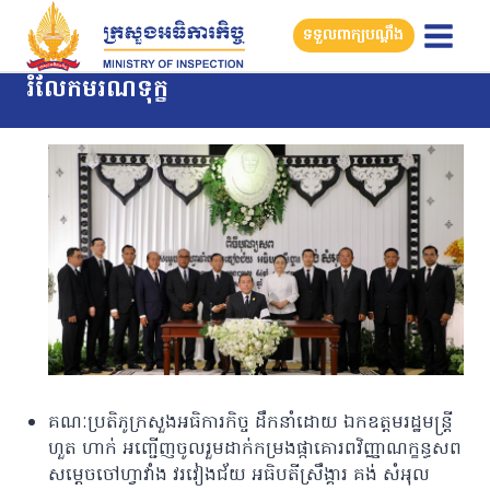
Skip
ទទួលពាក្យបណ្តឹង
to
content
រំលែកមរណទុក្ខ
គណៈប្រតិភូក្រសួងអធិការកិច្ច ដឹកនាំដោយ ឯកឧត្តមរដ្ឋមន្ត្រី
ហួត ហាក់ អញ្ជើញចូលរួមដាក់កម្រងផ្កាគោរពវិញ្ញាណក្ខន្ធសព
សម្តេចចៅហ្វាវាំង វរវៀងជ័យ អធិបតីស្រឹង្គារ គង់ សំអុល