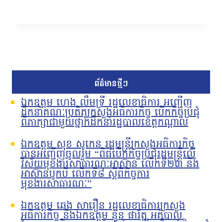
ព័ត៌មានថ្មីៗ
ឯកឧត្តម ហេង លឹមទ្រី រដ្ឋលេខាធិការ អញ្ជើញ
ដឹកនាំគណៈប្រតិភូក្រសួងអធិការកិច្ច បើកកិច្ចប្រជុំ
ពិភាក្សាជាមួយថ្នាក់ដឹកនាំរដ្ឋបាលខេត្តកណ្តាល
ឯកឧត្តម សុខ សូកេន រដ្ឋមន្រ្តីក្រសួងអធិការកិច្ច
បានអញ្ជើញចូលរួម “ពិធីបើកកិច្ចប្រជុំរដ្ឋមន្ត្រីលើ
វិស័យមុខងារសាធារណៈអាស៊ាន លើកទី២៣ និង
អាស៊ានបូកបី លើកទី៨ ស្តីពីកិច្ចការ
មុខងារសាធារណៈ”
ឯកឧត្តម ឆេង សារឿន រដ្ឋលេខាធិការក្រសួង
អធិការកិច្ច និងឯកឧត្តម នួន ផារ័ត្ន អភិបាល