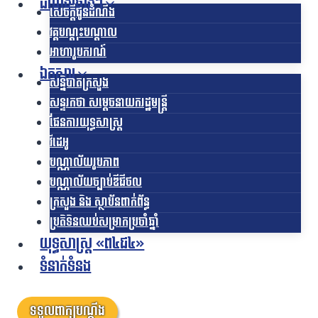
ដំណឹងផ្សេងៗ
សេចក្តីជូនដំណឹង
វគ្គបណ្តុះបណ្តាល
អាហារូបករណ៍
ឯកសារ
សន្និបាតក្រសួង
សន្ទរកថា សម្តេចនាយករដ្ឋមន្ត្រី
ផែនការយុទ្ធសាស្រ្ត
វីដេអូ
បណ្ណាល័យរូបភាព
បណ្ណាល័យច្បាប់ឌីជីថល
ក្រសួង និង ស្ថាប័នពាក់ព័ន្ធ
ប្រតិទិនឈប់សម្រាកប្រចាំឆ្នាំ
យុទ្ធសាស្ត្រ «ព៤ជ៤»
ទំនាក់ទំនង
ទទួលពាក្យបណ្តឹង