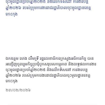
ឯកឧត្តម ហេង លឹមទ្រី រដ្ឋលេខាធិការក្រសួងអធិការកិច្ច បាន
អញ្ជើញចូលរួមកិច្ចប្រជុំបូកសរុបសកម្មភាព និងលទ្ធផលការងារ
ចុះមូលដ្ឋានប្រចាំឆ្នាំ២០២៥ និងលើកទិសដៅ ការងារបន្ត
ឆ្នាំ២០២៦ របស់ក្រុមការងាររាជរដ្ឋាភិបាលចុះមូលដ្ឋានខេត្ត
កោះកុង
២៣/០២/២០២៦