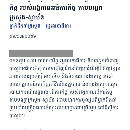
កិច្ច របស់អង្គភាពអធិការកិច្ច តាមបណ្តា
ក្រសួង-ស្ថាប័ន
ថ្នាក់ដឹកនាំក្រសួង
|
រដ្ឋលេខាធិការ
២៦/០៣/២០២៦
Facebook
X
Email
LinkedIn
ឯកឧត្តម ណុប ចាន់ណារិន្ទ រដ្ឋលេខាធិការ និងជាអ្នកនាំពាក្យ
ក្រសួងអធិការកិច្ច បានអញ្ជើញដឹកនាំកិច្ចប្រជុំដើម្បីពិនិត្យវឌ្ឍន
ភាពការងារប្រចាំត្រីមាសទី១ និងទិសដៅការងារបន្ត របស់
នាយកដ្ឋានអធិការកិច្ចលើវិស័យរដ្ឋបាល និងការងារបូកសរុប
របាយការណ៍លទ្ធផលអធិការកិច្ច របស់អង្គភាពអធិការកិច្ច
តាមបណ្តាក្រសួង-ស្ថាប័ន ដោយមានការចូលរួមពីថ្នាក់ដឹកនាំ
ព្រមទាំងមន្ត្រីរាជការចំណុះនាយកដ្ឋានជាច្រើនរូប នៅទីស្ដីការ
ក្រសួង។