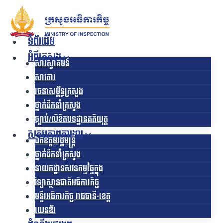
Skip
to
content
ទំព័រដើម
អំពីក្រសួង
សារស្វាគមន៍
សាវតារ
រចនាសម្ព័ន្ធក្រសួង​
ថ្នាក់ដឹកនាំក្រសួង
ច្បាប់/លិខិតបទដ្ឋានគតិយុត្ត
សកម្មភាពការងារ
ឯកឧត្ដមរដ្ឋមន្ត្រី
ថ្នាក់ដឹកនាំក្រសួង
នាយកដ្ឋានសវនកម្មផ្ទៃក្នុង
វិទ្យាស្ថានជាតិអធិការកិច្ច
មន្ទីរអធិការកិច្ច រាជធានី-ខេត្ត
យេនឌ័រ