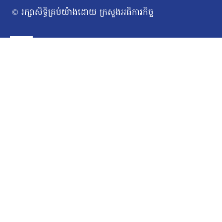
© រក្សាសិទ្ធិគ្រប់យ៉ាងដោយ ក្រសួងអធិការកិច្ច
ទំព័រដើម
Toggle
អំពីក្រសួង
សារស្វាគមន៍
child
សាវតារ
menu
រចនាសម្ព័ន្ធក្រសួង​
ថ្នាក់ដឹកនាំក្រសួង
ច្បាប់/លិខិតបទដ្ឋានគតិយុត្ត
Toggle
សកម្មភាពការងារ
ឯកឧត្ដមរដ្ឋមន្ត្រី
child
ថ្នាក់ដឹកនាំក្រសួង
menu
នាយកដ្ឋានសវនកម្មផ្ទៃក្នុង
វិទ្យាស្ថានជាតិអធិការកិច្ច
មន្ទីរអធិការកិច្ច រាជធានី-ខេត្ត
យេនឌ័រ