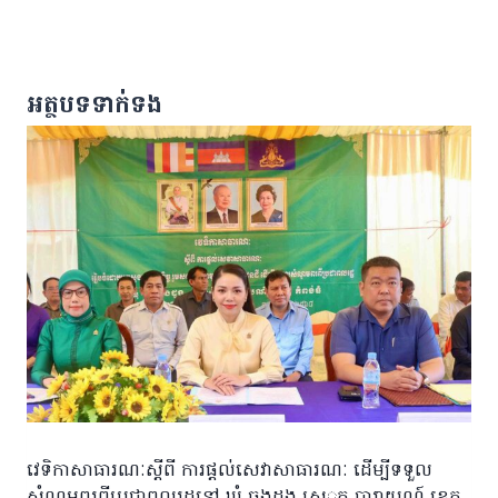
អត្ថបទទាក់ទង
វេទិកាសាធារណៈស្តីពី ការផ្តល់សេវាសាធារណៈ ដើម្បីទទួល
សំណូមពរពីប្រជាពលរដ្ឋនៅ ឃុំ ចុងដូង ស្រុុក បារាយណ៍ ខេត្ត