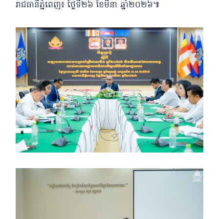
រាជធានីភ្នំពេញ៖ ថ្ងៃទី២៦ ខែមីនា ឆ្នាំ២០២៦៕