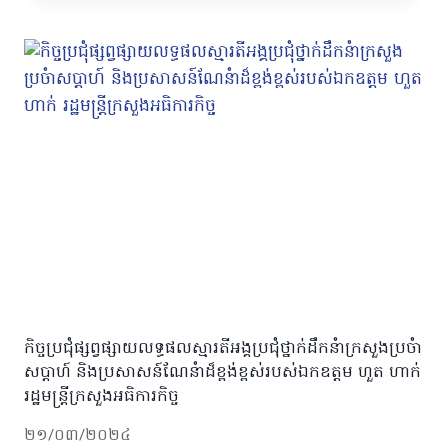
កិច្ចប្រជុំផ្សព្វផ្សាយលទ្ធផលស្មារតីអង្គប្រជុំថ្នាក់ដឹកនំាក្រសួងប្រចំា
សប្ដាហ៍ និងប្រសាសន៍ណែនំាដ៏ខ្ពង់ខ្ពស់របស់ឯកឧត្តម ហួត ហាក់
រដ្ឋមន្ដ្រីក្រសួងអធិការកិច្ច
២១/០៣/២០២៤