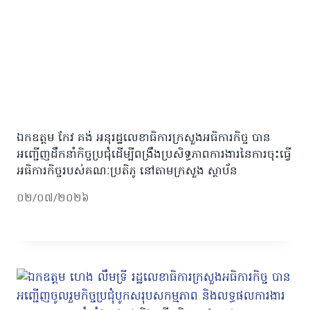
ឯកឧត្តម កែវ គង់ អនុរដ្ឋលេខាធិការក្រសួងអធិការកិច្ច បាន
អញ្ជើញដឹកនាំកិច្ចប្រជុំដើម្បីពង្រឹងប្រសិទ្ធភាពការងារនៃការចុះធ្វើ
អធិការកិច្ចរបស់គណៈប្រតិភូ នៅតាមក្រសួង ស្ថាប័ន
០២/០៧/២០២៦