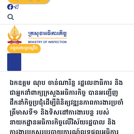
ទទួលពាក្យបណ្តឹង
ឯកឧត្តម ណុប ចាន់ណារិន្ទ រដ្ឋលេខាធិការ និង
ជាអ្នកនាំពាក្យក្រសួងអធិការកិច្ច បានអញ្ជើញ
ដឹកនាំកិច្ចប្រជុំដើម្បីពិនិត្យវឌ្ឍនភាពការងារប្រចាំ
ត្រីមាសទី១ និងទិសដៅការងារបន្ត របស់
នាយកដ្ឋានអធិការកិច្ចលើវិស័យរដ្ឋបាល និង
ការងារបូកសរុបរបាយការណ៍លទ្ធផលអធិការ