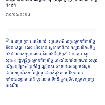
កំពង់ធំ
៣០/០៥/២០២៤