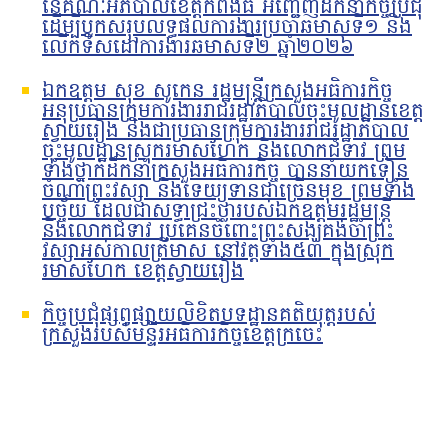
នៃគណៈអភិបាលខេត្តកំពង់ធំ អញ្ជើញដឹកនាំកិច្ចប្រជុំ
ដើម្បីបូកសរុបលទ្ធផលការងារប្រចាំឆមាសទី១ និង
លើកទិសដៅការងារឆមាសទី២ ឆ្នាំ២០២៦
ឯកឧត្តម សុខ សូកេន រដ្ឋមន្រ្តីក្រសួងអធិការកិច្ច
អនុប្រធានក្រុមការងាររាជរដ្ឋាភិបាលចុះមូលដ្ឋានខេត្ត
ស្វាយរៀង និងជាប្រធានក្រុមការងាររាជរដ្ឋាភិបាល
ចុះមូលដ្ឋានស្រុករមាសហែក និងលោកជំទាវ ព្រម
ទាំងថ្នាក់ដឹកនាំក្រសួងអធិការកិច្ច បាននាំយកទៀន
ចំណាំព្រះវស្សា និងទេយ្យទានជាច្រើនមុខ ព្រមទាំង
បច្ច័យ ដែលជាសទ្ធាជ្រះថ្លារបស់ឯកឧត្តមរដ្ឋមន្រ្តី
និងលោកជំទាវ ប្រគេនចំពោះព្រះសង្ឃគង់ចាំព្រះ
វស្សាអស់កាលត្រីមាស នៅវត្តទាំង៥៣ ក្នុងស្រុក
រមាសហែក ខេត្តស្វាយរៀង
កិច្ចប្រជុំផ្សព្វផ្សាយលិខិតបទដ្ឋានគតិយុត្តរបស់
ក្រសួងរបស់មន្ទីរអធិការកិច្ចខេត្តក្រចេះ