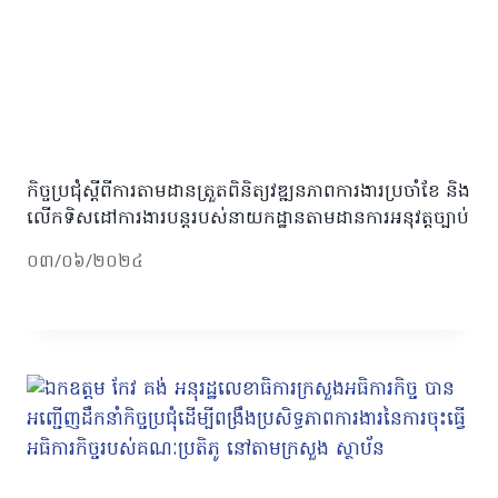
កិច្ចប្រជុំស្ដីពីការតាមដានត្រួតពិនិត្យវឌ្ឍនភាពការងារប្រចាំខែ និង
លើកទិសដៅការងារបន្តរបស់នាយកដ្ឋានតាមដានការអនុវត្តច្បាប់
០៣/០៦/២០២៤