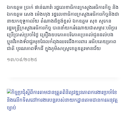
ឯកឧត្តម​ ប្រាក់​ ផាន់ណារ៉ា​ រដ្ឋលេខាធិការក្រសួងអធិការកិច្ច​ និង
ឯកឧត្តម សេង​ ម៉េងហុង​ រដ្ឋលេខាធិការក្រសួងអធិការកិច្ចនិងជា
នាយកខុទ្ទកាល័យ​ តំណាងដ៏ខ្ពង់ខ្ពស់​ ឯកឧត្ដម​ សុខ​ សូកេន​
រដ្ឋមន្រ្តីក្រសួងអធិការកិច្ច​ បាននាំយកអំណោយជាសម្ភារៈបរិក្ខារ
ប្រើប្រាស់ប្រចាំថ្ងៃ គ្រឿងឧបភោគបរិភោគប្រគល់ជូនដល់បង
ប្អូនវីរកងទ័ពជួរមុខដែលកំពុងឈរជើងការពារ អធិបតេយ្យភាព
ជាតិ បូរណភាពទឹកដី ក្នុងភូមិសាស្ត្រខេត្តឧត្តរមានជ័យ
១៣/០៨/២០២៥