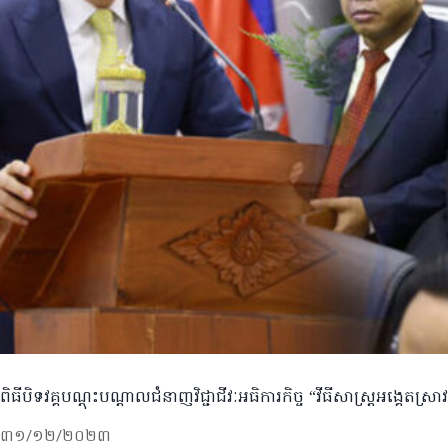
ពិធីបិទវគ្គបណ្តុះបណ្តាលជំនាញវិជ្ជាជីវៈអធិការកិច្ច “វីធីសាស្រ្តអង្គេតស្
៣១/១២/២០២៣