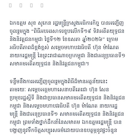
ឯកឧត្តម សុខ សូកេន រដ្ឋមន្ត្រីក្រសួងអធិការកិច្ច បានអញ្ជើញ
ចូលរួមក្នុង “ពិធីអបអរសាទរខួបលើកទី១៩ ទិវាអតីតយុទ្ធជន
និងនិវត្តជនកម្ពុជា ថ្ងៃទី១២ ខែឧសភា ឆ្នាំ២០២៦” ក្រោម
អធិបតីភាពដ៏ខ្ពង់ខ្ពស់ សម្ដេចមហាបវរធិបតី ហ៊ុន ម៉ាណែត
នាយករដ្ឋមន្ត្រី នៃព្រះរាជាណាចក្រកម្ពុជា និងជាអនុប្រធានទី១
សមាគមអតីតយុទ្ធជន និងនិវត្តជនកម្ពុជា។
ទន្ទឹមនឹងការអញ្ជើញចូលរួមក្នុងពិធីដ៏មានអត្ថន័យនេះ
តាមរយៈ សម្តេចអគ្គមហាសេនាបតីតេជោ ហ៊ុន សែន
ប្រមុខរដ្ឋស្ដីទី និងជាប្រធានសមាគមអតីតយុទ្ធជន និងនិវត្តជន
កម្ពុជា និងសម្ដេចមហាបវរធិបតី ហ៊ុន ម៉ាណែត នាយករដ្ឋ
មន្ត្រី និងជាអនុប្រធានទី១ សមាគមអតីតយុទ្ធជន និងនិវត្តជន
កម្ពុជា ព្រមទាំងថ្នាក់ដឹកនាំនៃសមាគម ឯកឧត្តមរដ្ឋមន្ត្រី បាន
បង្ហាញនូវទឹកចិត្តសប្បុរសធម៌ដោយបានឧបត្ថម្ភនូវផ្ទះចំនួន