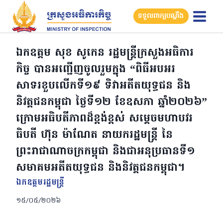
Skip
ទទួលពាក្យបណ្តឹង
to
content
ឯកឧត្តម សុខ សូកេន រដ្ឋមន្ត្រីក្រសួងអធិការ
កិច្ច បានអញ្ជើញចូលរួមក្នុង “ពិធីអបអរ
សាទរខួបលើកទី១៩ ទិវាអតីតយុទ្ធជន និង
និវត្តជនកម្ពុជា ថ្ងៃទី១២ ខែឧសភា ឆ្នាំ២០២៦”
ក្រោមអធិបតីភាពដ៏ខ្ពង់ខ្ពស់ សម្ដេចមហាបវរ
ធិបតី ហ៊ុន ម៉ាណែត នាយករដ្ឋមន្ត្រី នៃ
ព្រះរាជាណាចក្រកម្ពុជា និងជាអនុប្រធានទី១
សមាគមអតីតយុទ្ធជន និងនិវត្តជនកម្ពុជា។
ឯកឧត្ដមរដ្ឋមន្ត្រី
១៥/០៥/២០២៦