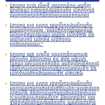
ឯកឧត្តម ហេង លឹមទ្រី រដ្ឋលេខាធិការ អញ្ជើញ
ដឹកនាំគណៈប្រតិភូក្រសួងអធិការកិច្ច បើកកិច្ចប្រជុំ
ពិភាក្សាជាមួយថ្នាក់ដឹកនាំរដ្ឋបាលខេត្តកណ្តាល
ឯកឧត្តម សុខ សូកេន រដ្ឋមន្រ្តីក្រសួងអធិការកិច្ច
បានអញ្ជើញចូលរួម “ពិធីបើកកិច្ចប្រជុំរដ្ឋមន្ត្រីលើ
វិស័យមុខងារសាធារណៈអាស៊ាន លើកទី២៣ និង
អាស៊ានបូកបី លើកទី៨ ស្តីពីកិច្ចការ
មុខងារសាធារណៈ”
ឯកឧត្តម ឆេង សារឿន រដ្ឋលេខាធិការក្រសួង
អធិការកិច្ច និងឯកឧត្តម នួន ផារ័ត្ន អភិបាល
នៃគណៈអភិបាលខេត្តកំពង់ធំ អញ្ជើញដឹកនាំកិច្ចប្រជុំ
ដើម្បីបូកសរុបលទ្ធផលការងារប្រចាំឆមាសទី១ និង
លើកទិសដៅការងារឆមាសទី២ ឆ្នាំ២០២៦
ឯកឧត្តម សុខ សូកេន រដ្ឋមន្រ្តីក្រសួងអធិការកិច្ច
អនុប្រធានក្រុមការងាររាជរដ្ឋាភិបាលចុះមូលដ្ឋានខេត្ត
ស្វាយរៀង និងជាប្រធានក្រុមការងាររាជរដ្ឋាភិបាល
ចុះមូលដ្ឋានស្រុករមាសហែក និងលោកជំទាវ ព្រម
ទាំងថ្នាក់ដឹកនាំក្រសួងអធិការកិច្ច បាននាំយកទៀន