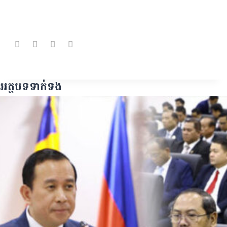
អត្ថបទទាក់ទង