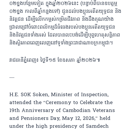
០២ខ្នងបន្ថែមទៀត ក្នុងឆ្នាំ២០២៦នេះ (បន្ទាប់ពីបានឧបត្ថម្ភ
០២ខ្នង កាលពីឆ្នាំកន្លងទៅ) ជូនដល់បងប្អូនអតីតយុទ្ធជន និង
និវត្តជន ដើម្បីលើកកម្ពស់កម្រិតជីវភាព និងដឹងគុណយ៉ាង
ជ្រាលជ្រៅចំពោះពលិកម្មដ៏ធំធេងរបស់បងប្អូនអតីតយុទ្ធជន
និងនិវត្តជនទាំងអស់ ដែលបានលះបង់ដើម្បីបុព្វហេតុសន្តិភាព
និងស្ថិរភាពពេញលេញនៅទូទាំងព្រះរាជាណាចក្រកម្ពុជា។
រាជធានីភ្នំពេញ៖ ថ្ងៃទី១៥ ខែឧសភា ឆ្នាំ២០២៦៕
—
H.E. SOK Soken, Minister of Inspection,
attended the “Ceremony to Celebrate the
19th Anniversary of Cambodian Veterans
and Pensioners Day, May 12, 2026,” held
under the high presidency of Samdech