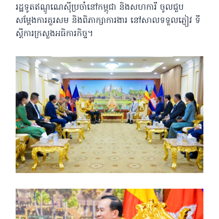
រដ្ឋទូតឥណ្ឌូណេស៊ីប្រចាំនៅកម្ពុជា និងសហការី ចូលជួប
សម្តែងការគួរសម និងពិភាក្សាការងារ នៅសាលទទួលភ្ញៀវ ទី
ស្តីការក្រសួងអធិការកិច្ច។