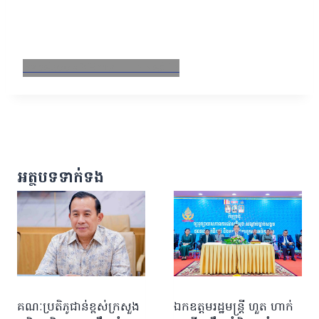
Facebook
X
Email
LinkedIn
អត្ថបទទាក់ទង
គណៈប្រតិភូជាន់ខ្ពស់ក្រសួង
ឯកឧត្តមរដ្ឋមន្ត្រី ហួត ហាក់