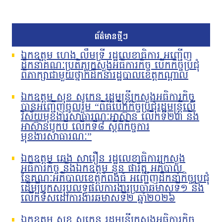
ព័ត៌មានថ្មីៗ
ឯកឧត្តម ហេង លឹមទ្រី រដ្ឋលេខាធិការ អញ្ជើញ
ដឹកនាំគណៈប្រតិភូក្រសួងអធិការកិច្ច បើកកិច្ចប្រជុំ
ពិភាក្សាជាមួយថ្នាក់ដឹកនាំរដ្ឋបាលខេត្តកណ្តាល
ឯកឧត្តម សុខ សូកេន រដ្ឋមន្រ្តីក្រសួងអធិការកិច្ច
បានអញ្ជើញចូលរួម “ពិធីបើកកិច្ចប្រជុំរដ្ឋមន្ត្រីលើ
វិស័យមុខងារសាធារណៈអាស៊ាន លើកទី២៣ និង
អាស៊ានបូកបី លើកទី៨ ស្តីពីកិច្ចការ
មុខងារសាធារណៈ”
ឯកឧត្តម ឆេង សារឿន រដ្ឋលេខាធិការក្រសួង
អធិការកិច្ច និងឯកឧត្តម នួន ផារ័ត្ន អភិបាល
នៃគណៈអភិបាលខេត្តកំពង់ធំ អញ្ជើញដឹកនាំកិច្ចប្រជុំ
ដើម្បីបូកសរុបលទ្ធផលការងារប្រចាំឆមាសទី១ និង
លើកទិសដៅការងារឆមាសទី២ ឆ្នាំ២០២៦
ឯកឧត្តម សុខ សូកេន រដ្ឋមន្រ្តីក្រសួងអធិការកិច្ច