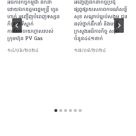
អធិការកិច្ចកម្ពុជា ដឹកនាំ
អញ្ជើញដឹកនាំកិច្ចប្រជុំ
ដោយឯកឧត្តមរដ្ឋមន្រ្តី ហួត
ផ្សព្វផ្សាយសភាពការណ៍សន្តិ
ហាក់ អញ្ជើញបំពេញទស្សន
សុខ សណ្តាប់ធ្នាប់សង្គម ជូន
កិច្ចនៅទីស្នាក់
ដល់ថ្នាក់ដឹកនាំ និងមន្ត្រី
ការចែកចាយហ្គាសរបស់
ក្រសួងអធិការកិច្ច សរុប
ក្រុមហ៊ុន PV Gas
ចំនួន៤៤១នាក់
១៤/០៦/២០២៤
១៧/០៨/២០២៤