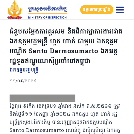
Skip
ទទួលពាក្យបណ្តឹង
to
content
ជំនួបសម្តែងការគួរសម និងពិភាក្សាការងាររវាង
ឯកឧត្តមរដ្ឋមន្ត្រី ហួត ហាក់ ជាមួយ ឯកឧត្តម
បណ្ឌិត Santo Darmosumarto ឯកអគ្គ
រដ្ឋទូតឥណ្ឌូណេស៊ីប្រចាំនៅកម្ពុជា
ឯកឧត្ដមរដ្ឋមន្ត្រី
១១/០៩/២០២៤
Facebook
X
Email
LinkedIn
ថ្ងៃពុធ ៩កើត ខែភទ្របទ ឆ្នាំរោង ឆស័ក ព.ស.២៥៦៨ ត្រូវ
នឹងថ្ងៃទី១១ ខែកញ្ញា ឆ្នាំ២០២៤ ឯកឧត្តម ហួត ហាក់ រដ្ឋ
មន្ត្រីក្រសួងអធិការកិច្ច បានអនុញ្ញាតជូនឯកឧត្តមបណ្ឌិត
Santo Darmosumarto (សាន់តូ ដាម៉ូស៊ូម៉ាតូ) ឯកអគ្គ